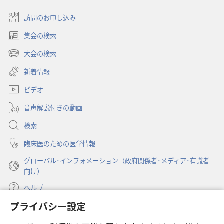
訪問のお申し込み
集会の検索
（新
し
大会の検索
（新
い
し
新着情報
タ
い
ブ
ビデオ
タ
で
ブ
開
音声解説付きの動画
で
く）
開
検索
く）
臨床医のための医学情報
グローバル･インフォメーション（政府関係者･メディア･有識者
向け）
ヘルプ
プライバシー設定
寄付
（新