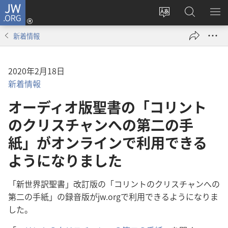
JW.ORG
ロ
サ
JW.ORG
メ
グ
イ
の
ニ
イ
新着情報
ト
検
を
ン
の
索
表
（新
言
示
し
2020年2月18日
語
い
新着情報
を
タ
オーディオ版聖書の「コリント
変
ブ
え
のクリスチャンへの第二の手
で
る
開
紙」がオンラインで利用できる
く）
ようになりました
「新世界訳聖書」改訂版の「コリントのクリスチャンへの
第二の手紙」の録音版がjw.orgで利用できるようになりま
した。