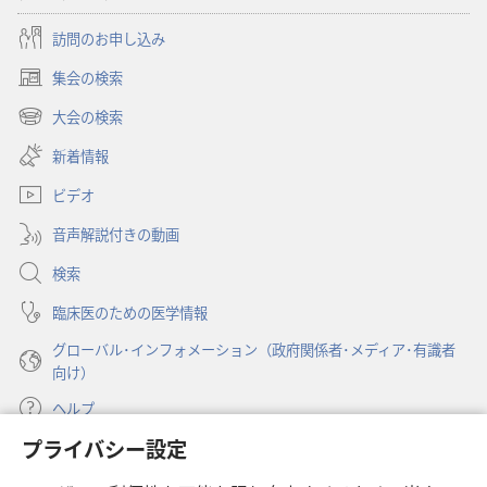
訪問のお申し込み
集会の検索
（新
し
大会の検索
（新
い
し
新着情報
タ
い
ブ
ビデオ
タ
で
ブ
開
音声解説付きの動画
で
く）
開
検索
く）
臨床医のための医学情報
グローバル･インフォメーション（政府関係者･メディア･有識者
向け）
ヘルプ
プライバシー設定
寄付
（新