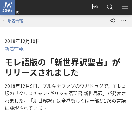
JW.ORG
ロ
サ
JW.ORG
メ
グ
イ
の
ニ
イ
新着情報
ト
検
を
ン
の
索
表
（新
言
示
し
2018年12月10日
語
い
新着情報
を
タ
モレ語版の「新世界訳聖書」が
変
ブ
え
リリースされました
で
る
開
く）
2018年12月9日，ブルキナファソのワガドゥグで，モレ語
版の「クリスチャン･ギリシャ語聖書 新世界訳」が発表さ
れました。「新世界訳」は全巻もしくは一部が176の言語
に翻訳されています。