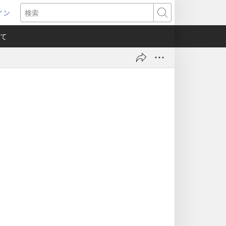
イン
新
検
索
て
）