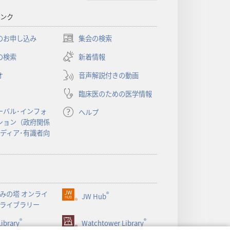
ンク
のお申し込み
集会の検索
（新
し
の検索
新着情報
い
オ
音声解説付きの動画
タ
ブ
臨床医のための医学情報
で
開
ーバル･インフォ
ヘルプ
く）
ション（政府関係
メディア･有識者向
みの塔 オンライ
®
JW Hub
（新
ライブラリー
し
®
®
ibrary
い
Watchtower Library