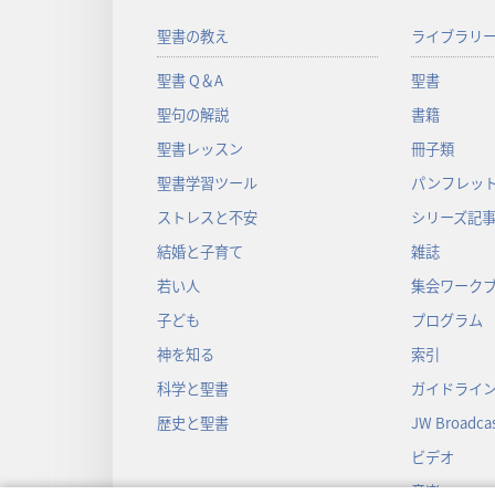
聖書の教え
ライブラリ
聖書 Q＆A
聖書
聖句の解説
書籍
聖書レッスン
冊子類
聖書学習ツール
パンフレット
ストレスと不安
シリーズ記
結婚と子育て
雑誌
若い人
集会ワーク
子ども
プログラム
神を知る
索引
科学と聖書
ガイドライ
歴史と聖書
JW Broadcas
ビデオ
音楽