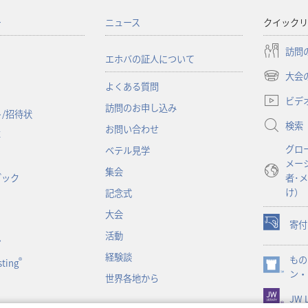
ー
ニュース
クイックリ
訪問
エホバの証人について
大会
（新
よくある質問
し
ビデ
訪問のお申し込み
い
/招待状
検索
タ
お問い合わせ
事
ブ
グロ
ベテル見学
で
メー
開
集会
ブック
者･
く）
け）
記念式
大会
寄付
（新
活動
ン
し
経験談
もの
い
®
ting
（新
ン・
タ
世界各地から
し
ブ
JW L
い
で