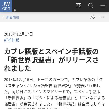
JW.ORG
ロ
サ
JW.ORG
メ
グ
イ
の
ニ
イ
新着情報
ト
検
を
ン
の
索
表
（新
言
示
し
2018年12月17日
語
い
新着情報
を
タ
カブレ語版とスペイン手話版の
変
ブ
え
「新世界訳聖書」がリリースさ
で
る
開
れました
く）
2018年12月16日，トーゴのカーラで，カブレ語版の「ク
リスチャン･ギリシャ語聖書 新世界訳」が発表されまし
た。同じ日にスペインのマドリードで，スペイン手話版
「新世界訳」の「マタイによる福音書」と「ヨハネによる
福音書」が発表されました。「新世界訳」は全巻もしくは