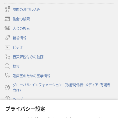
訪問のお申し込み
集会の検索
（新
し
大会の検索
（新
い
し
新着情報
タ
い
ブ
ビデオ
タ
で
ブ
開
音声解説付きの動画
で
く）
開
検索
く）
臨床医のための医学情報
グローバル･インフォメーション（政府関係者･メディア･有識者
向け）
ヘルプ
プライバシー設定
寄付
（新