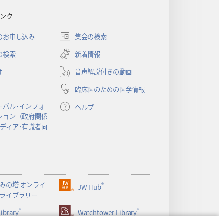
ンク
のお申し込み
集会の検索
（新
し
の検索
新着情報
い
オ
音声解説付きの動画
タ
ブ
臨床医のための医学情報
で
開
ーバル･インフォ
ヘルプ
く）
ション（政府関係
メディア･有識者向
みの塔 オンライ
®
JW Hub
（新
ライブラリー
し
®
®
ibrary
い
Watchtower Library