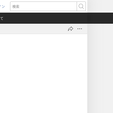
イン
新
検
索
て
）