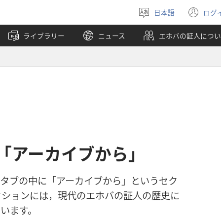
日本語
ログ
言
（
語
し
ライブラリー
ニュース
エホバの証人につい
を
い
選
タ
ぶ
ブ
で
開
く
「アーカイブから」
物」タブの中に「アーカイブから」というセク
クションには，現代のエホバの証人の歴史に
います。