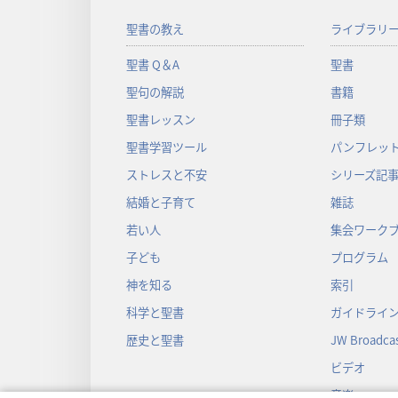
聖書の教え
ライブラリ
聖書 Q＆A
聖書
聖句の解説
書籍
聖書レッスン
冊子類
聖書学習ツール
パンフレット
ストレスと不安
シリーズ記
結婚と子育て
雑誌
若い人
集会ワーク
子ども
プログラム
神を知る
索引
科学と聖書
ガイドライ
歴史と聖書
JW Broadcas
ビデオ
音楽