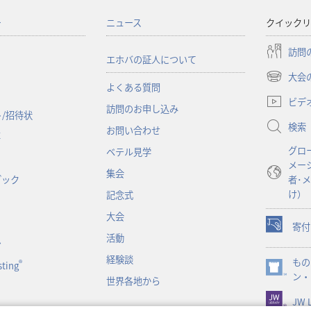
ー
ニュース
クイックリ
訪問
エホバの証人について
大会
（新
よくある質問
し
ビデ
訪問のお申し込み
い
/招待状
検索
タ
お問い合わせ
事
ブ
グロ
ベテル見学
で
メー
開
集会
ブック
者･
く）
け）
記念式
大会
寄付
（新
活動
ン
し
経験談
もの
い
®
ting
（新
ン・
タ
世界各地から
し
ブ
JW L
い
で