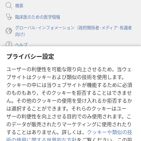
開
歌
検索
く）
う
臨床医のための医学情報
グローバル･インフォメーション（政府関係者･メディア･有識者
向け）
ヘルプ
プライバシー設定
寄付
（新
ユーザーの利便性を可能な限り向上させるため，当ウェ
し
ブサイトはクッキーおよび類似の技術を使用します。
い
ものみの塔 オンライン・ライブラリー
（新
タ
クッキーの中には当ウェブサイトが機能するために必須
し
ブ
®
のものもあり，そのクッキーを拒否することはできませ
JW Hub
い
（新
で
ん。その他のクッキーの使用を受け入れるか拒否するか
タ
し
開
®
JW Library
ブ
は選択することができます。それらのクッキーはユー
い
く）
で
タ
ザーの利便性を向上させる目的でのみ使用されます。こ
®
Watchtower Library
開
ブ
のデータが販売されたりマーケティングに使用されたり
く）
で
することはありません。詳しくは，
クッキーや類似の技
開
術の使用に関する世界的な方針
をご覧ください。この設