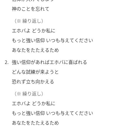
を
神
のことを
忘
れて
選
（※
繰
り
返
し）
択
エホバよ どうか
私
に
もっと
強
い
信
仰
いつも
与
えてください
あなたをたたえるため
2.
強
い
信
仰
があればエホバに
喜
ばれる
どんな
試
練
が
来
ようと
恐
れず
立
ち
向
かえる
（※
繰
り
返
し）
エホバよ どうか
私
に
もっと
強
い
信
仰
いつも
与
えてください
あなたをたたえるため