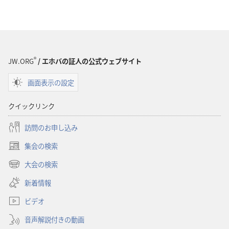
ン
ロー
ド
オ
プ
®
JW.ORG
/ エホバの証人の公式ウェブサイト
ショ
画面表示の設定
ン
喜
クイックリンク
び
に
訪問のお申し込み
あ
集会の検索
ふ
（新
れ
し
大会の検索
（新
い
て
し
新着情報
タ
エ
い
ブ
ホ
ビデオ
タ
で
バ
ブ
開
音声解説付きの動画
で
に
く）