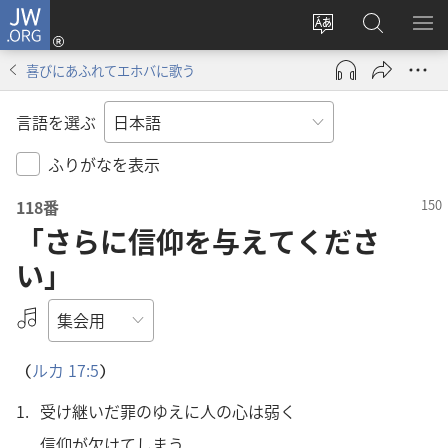
JW.ORG
ロ
サ
JW.ORG
メ
グ
イ
の
ニ
イ
喜びにあふれてエホバに歌う
ト
検
を
ン
の
索
表
（新
言語を選ぶ
言
示
し
語
い
ふりがなを表示
を
タ
118
番
変
ブ
「さらに信仰を与えてくださ
え
で
る
開
い」
く）
オー
ディ
オ
（
ルカ 17:5
）
ファ
1.
受
け
継
いだ
罪
のゆえに
人
の
心
は
弱
く
イ
ル
信
仰
が
欠
けてしまう