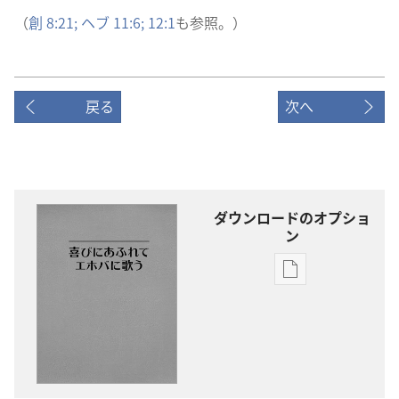
（
創
8:21;
ヘブ 11:6;
12:1
も
参
照
。）
戻る
次へ
ダウンロードのオプショ
ン
出
版
物
の
ダ
ウ