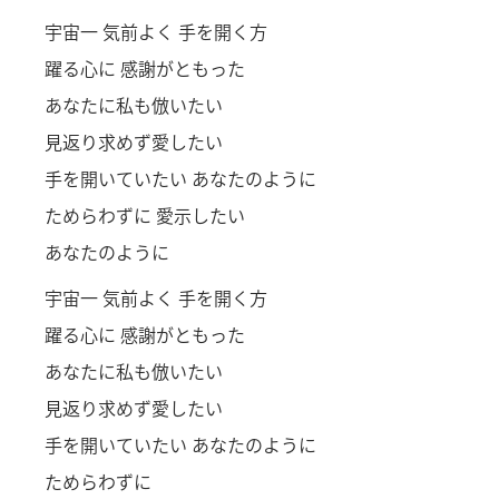
宇
宙
一
気
前
よく
手
を
開
く
方
躍
る
心
に
感
謝
がともった
あなたに
私
も
倣
いたい
見
返
り
求
めず
愛
したい
手
を
開
いていたい あなたのように
ためらわずに
愛
示
したい
あなたのように
宇
宙
一
気
前
よく
手
を
開
く
方
躍
る
心
に
感
謝
がともった
あなたに
私
も
倣
いたい
見
返
り
求
めず
愛
したい
手
を
開
いていたい あなたのように
ためらわずに