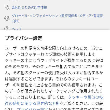
く）
臨床医のための医学情報
グローバル･インフォメーション（政府関係者･メディア･有識者
向け）
ヘルプ
プライバシー設定
寄付
（新
ユーザーの利便性を可能な限り向上させるため，当ウェ
し
ブサイトはクッキーおよび類似の技術を使用します。
い
ものみの塔 オンライン・ライブラリー
（新
タ
クッキーの中には当ウェブサイトが機能するために必須
し
ブ
®
のものもあり，そのクッキーを拒否することはできませ
JW Hub
い
（新
で
ん。その他のクッキーの使用を受け入れるか拒否するか
タ
し
開
®
JW Library
ブ
は選択することができます。それらのクッキーはユー
い
く）
で
タ
ザーの利便性を向上させる目的でのみ使用されます。こ
®
Watchtower Library
開
ブ
のデータが販売されたりマーケティングに使用されたり
く）
で
することはありません。詳しくは，
クッキーや類似の技
開
術の使用に関する世界的な方針
をご覧ください。この設
く）
定は，
プライバシー設定
からいつでもカスタマイズでき