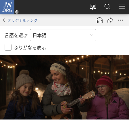
JW.ORG
ロ
サ
JW.ORG
メ
グ
イ
の
ニ
イ
オリジナルソング
ト
検
を
ン
の
索
表
（新
言語を選ぶ
言
示
し
語
い
ふりがなを表示
を
タ
変
ブ
え
で
る
開
く）