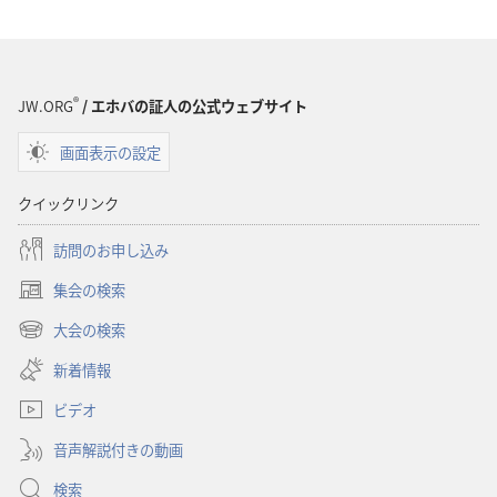
ロー
ロー
ド
ド
オ
オ
プ
プ
®
JW.ORG
/ エホバの証人の公式ウェブサイト
ショ
ショ
画面表示の設定
ン
ン
オ
オ
クイックリンク
リ
リ
ジ
ジ
訪問のお申し込み
ナ
ナ
集会の検索
ル
ル
（新
ソ
ソ
し
大会の検索
（新
い
ン
ン
し
新着情報
タ
グ
グ
い
ブ
ビデオ
タ
で
ブ
開
音声解説付きの動画
で
く）
開
検索