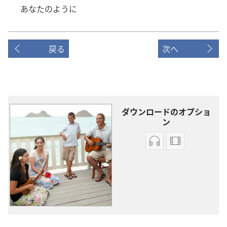
あなたのように
戻る
次へ
ダウンロードのオプショ
ン
オー
ビ
ディ
デ
オ
オ
の
の
ダ
ダ
ウ
ウ
ン
ン