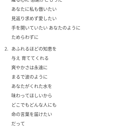
あなたに
私
も
倣
いたい
見
返
り
求
めず
愛
したい
手
を
開
いていたい あなたのように
ためらわずに
2.
あふれるほどの
知
恵
を
与
え
育
ててくれる
爽
やかさは
永
遠
に
まるで
波
のように
あなたがくれた
水
を
味
わってほしいから
どこでもどんな
人
にも
命
の
言
葉
を
届
けたい
だって