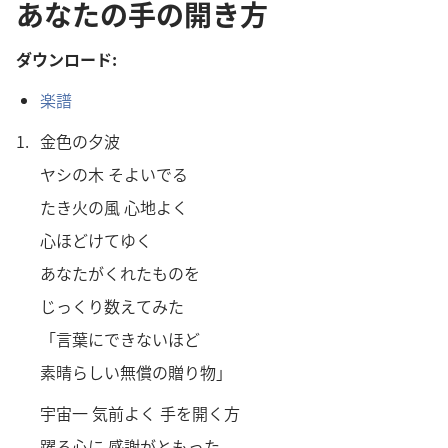
あなたの手の開き方
ダウンロード:
楽
譜
1.
金
色
の
夕
波
ヤシの
木
そよいでる
たき
火
の
風
心
地
よく
心
ほどけてゆく
あなたがくれたものを
じっくり
数
えてみた
「
言
葉
にできないほど
素
晴
らしい
無
償
の
贈
り
物
」
宇
宙
一
気
前
よく
手
を
開
く
方
躍
る
心
に
感
謝
がともった