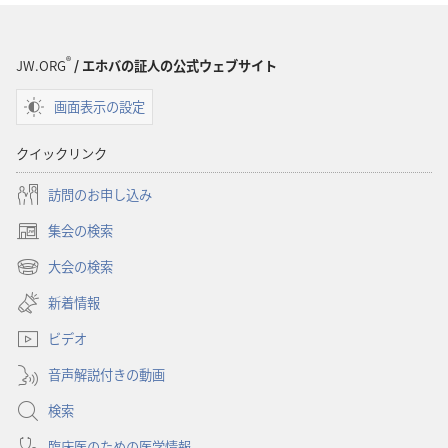
ド
ド
オ
オ
プ
プ
®
JW.ORG
/ エホバの証人の公式ウェブサイト
ショ
ショ
画面表示の設定
ン
ン
「も
「も
クイックリンク
の
の
み
み
訪問のお申し込み
の
の
集会の検索
塔」
塔」
（新
エ
エ
し
大会の検索
（新
い
ホ
ホ
し
新着情報
タ
バ
バ
い
ブ
の
の
ビデオ
タ
で
証
証
ブ
開
音声解説付きの動画
で
人
人
く）
開
と
と
検索
く）
は？
は？
臨床医のための医学情報