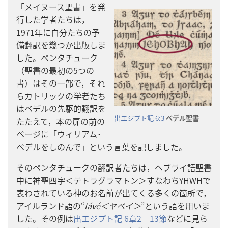
「メイヌース​聖書」を​発
行​し​た​学​者​たち​は，
1971​年​に​自分​たち​の​予
備​翻訳​を​幾つ​か​出版​し​ま
し​た。ペンタチューク
（聖書​の​最初​の​5​つ​の​
書）は​その​一部​で，それ
ら​カトリック​の​学​者​たち​
は​ベデル​の​先駆​的​翻訳​を​
出エジプト​記 6:3
ベデル​聖書
たたえ​て，本​の​扉​の​前​の​
ページ​に「ウィリアム​･​
ベデル​を​しのん​で」と​いう​言葉​を​記し​まし​た。
その​ペンタチューク​の​翻訳​者​たち​は，ヘブライ​語​聖書​
中​に​神聖​四字＜テトラグラマトン＞すなわち​YHWH​で​
表わさ​れ​て​いる​神​の​お名前​が​出​て​くる​多く​の​箇所​で，
アイルランド​語​の“
Iávé＜ヤベイ＞
”と​いう​語​を​用い​ま
し​た。その​例​は​
出エジプト​記 6​章​2‐13​節
​など​に​見​ら