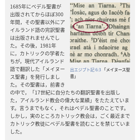
1685​年​に​ベデル​聖書​が​
出版​さ​れ​て​から​ほぼ​300​
年​間，その​聖書​以外​に​ア
イルランド​語​の​完訳​聖書​
は​出版​さ​れ​ませ​ん​でし​
た。その​後，1981​年​
に，カトリック​の​学​者​た
ち​が，現代​アイルランド​
語​で​翻訳​し​た「メイヌー
出エジプト​記 6:3
「メイヌース​聖
ス​聖書」を​発行​し​まし​
書」
た。その​聖書​は，前書き​
の​中​で，「17​世紀​に​自分​たち​の​翻訳​聖書​を​出版​し​
た，アイルランド​教会​の​偉大​な​業績」を​たたえ​て​い​ま
す。言う​まで​も​なく，それ​は​ベデル​聖書​の​こと​です。
しかし，実​の​ところ​カトリック​教会​は，ごく​最近​まで​
カトリック​教徒​に​ベデル​聖書​を​読む​こと​を​禁じ​て​い​ま
し​た。