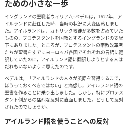
ための小さな一歩
イングランド​の​聖職​者​ウィリアム​･​ベデル​は，1627​年，ア
イルランド​に​赴任​し​た​時，当時​の​状況​に​大変​困惑​し​まし​
た。アイルランド​は，カトリック​教徒​が​多数​を​占め​て​い​た​
もの​の，プロテスタント​を​国教​と​する​イングランド​の​支配​
下​に​あり​まし​た。ところが，プロテスタント​の​宗教​改革​者​
たち​が​聖書​を​すでに​ヨーロッパ​各国​で​それぞれ​の​言語​に​翻
訳​し​て​い​た​の​に，アイルランド​語​に​翻訳​し​よう​と​する​人​は​
だれ​も​い​ない​よう​に​思え​た​の​です。
ベデル​は，「アイルランド​の​人々​が​英語​を​習得​する​まで，
ほうっ​て​おく​べき​で​は​ない」と​痛感​し，アイルランド​語​の​
聖書​を​作る​こと​に​乗り出し​まし​た。しかし，特に​プロテス
タント​側​から​の​猛烈​な​反対​に​直面​し​まし​た。どうして​反対​
さ​れ​た​の​でしょ​う​か。
アイルランド​語​を​使う​こと​へ​の​反対