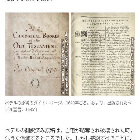
ベデル​の​原書​の​タイトルページ，1640​年​ごろ。および，出版​さ​れ​た​ベ
デル​聖書，1685​年
ベデル​の​翻訳​済み​原稿​は，自宅​が​略奪​され​破壊​さ​れ​た​時，
危うく​消滅​する​ところ​でし​た。しかし​感謝​す​べき​こと​に，