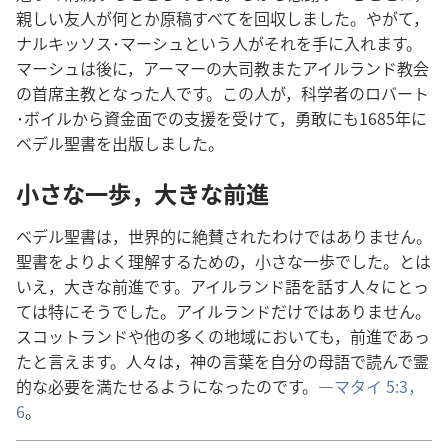
親しい​友人​が​何​と​か​原稿​すべて​を​回収​し​まし​た。やがて，
ナルキッソス​･​マーシュ​と​いう​人​が​それ​を​手​に​入れ​ます。
マーシュ​は​後​に，アーマー​の​大​司教​また​アイルランド​教会​
の​首席​主教​と​なっ​た​人​です。この​人​が，科学​者​の​ロバート​
･​ボイル​から​資金​面​で​の​支援​を​受け​て，勇敢​に​も​1685​年​に​
ベデル​聖書​を​出版​し​まし​た。
小さな​一歩，大きな​前進
ベデル​聖書​は，世界​的​に​絶賛​さ​れ​た​わけ​で​は​あり​ませ​ん。
聖書​を​より​よく​理解​する​ため​の，小さな​一歩​でし​た。と​は​
いえ，大きな​前進​です。アイルランド​語​を​話す​人々​に​とっ​
て​は​特に​そう​でし​た。アイルランド​だけ​で​は​あり​ませ​ん。
スコットランド​や​他​の​多く​の​地域​に​おい​て​も，前進​で​あっ​
た​と​言え​ます。人々​は，神​の​言葉​を​自分​の​母語​で​読ん​で​霊
的​な​必要​を​満たせる​よう​に​なっ​た​の​です。―
マタイ 5:3，
6
。