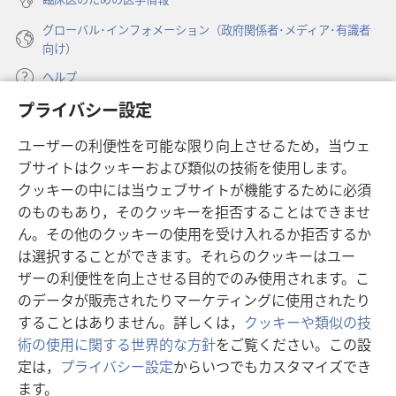
グローバル･インフォメーション（政府関係者･メディア･有識者
向け）
ヘルプ
プライバシー設定
寄付
（新
ユーザーの利便性を可能な限り向上させるため，当ウェ
し
ブサイトはクッキーおよび類似の技術を使用します。
い
ものみの塔 オンライン・ライブラリー
（新
タ
クッキーの中には当ウェブサイトが機能するために必須
し
ブ
®
のものもあり，そのクッキーを拒否することはできませ
JW Hub
い
（新
で
ん。その他のクッキーの使用を受け入れるか拒否するか
タ
し
開
®
JW Library
は選択することができます。それらのクッキーはユー
ブ
い
く）
で
タ
ザーの利便性を向上させる目的でのみ使用されます。こ
®
Watchtower Library
開
ブ
のデータが販売されたりマーケティングに使用されたり
く）
で
することはありません。詳しくは，
クッキーや類似の技
開
術の使用に関する世界的な方針
をご覧ください。この設
く）
定は，
プライバシー設定
からいつでもカスタマイズでき
Copyright
© 2026 Watch Tower Bible and Tract Society of Pennsylvania.
ます。