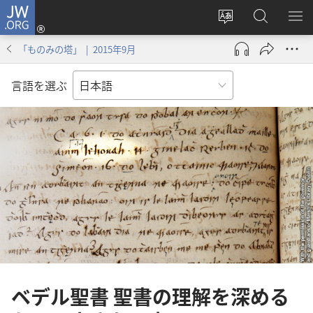
JW.ORG
ロ
サ
JW.ORG
メ
グ
イ
の
ニ
イ
「ものみの塔」 | 2015年9月
ト
検
を
ン
の
索
表
（新
言語を選ぶ
言
示
し
語
い
を
タ
変
ブ
え
で
る
開
く）
ベデル聖書 聖書の理解を深める