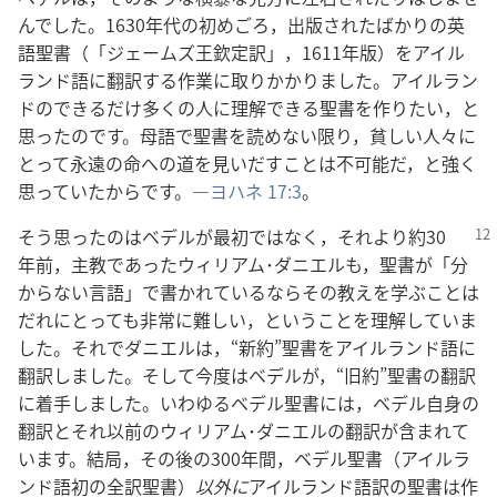
ん​でし​た。1630​年代​の​初め​ごろ，出版​さ​れ​た​ばかり​の​英
語​聖書（「ジェームズ​王​欽定​訳」，1611​年​版）を​アイル
ランド​語​に​翻訳​する​作業​に​取りかかり​まし​た。アイルラン
ド​の​できる​だけ​多く​の​人​に​理解​できる​聖書​を​作り​たい，と​
思っ​た​の​です。母語​で​聖書​を​読め​ない​限り，貧しい​人々​に​
とっ​て​永遠​の​命​へ​の​道​を​見いだす​こと​は​不可能​だ，と​強く​
思っ​て​い​た​から​です。―
ヨハネ 17:3
。
そう​思っ​た​の​は​ベデル​が​最初​で​は​なく，それ​より​約​30​
年​前，主教​で​あっ​た​ウィリアム​･​ダニエル​も，聖書​が「分
から​ない​言語」で​書か​れ​て​いる​なら​その​教え​を​学ぶ​こと​は​
だれ​に​とっ​て​も​非常​に​難しい，と​いう​こと​を​理解​し​て​い​ま
し​た。それ​で​ダニエル​は，“新約”聖書​を​アイルランド​語​に​
翻訳​し​まし​た。そして​今度​は​ベデル​が，“旧約”聖書​の​翻訳​
に​着手​し​まし​た。いわゆる​ベデル​聖書​に​は，ベデル​自身​の​
翻訳​と​それ​以前​の​ウィリアム​･​ダニエル​の​翻訳​が​含ま​れ​て​
い​ます。結局，その​後​の​300​年​間，ベデル​聖書（アイルラ
ンド​語​初​の​全訳​聖書）
以外​に​
アイルランド​語​訳​の​聖書​は​作