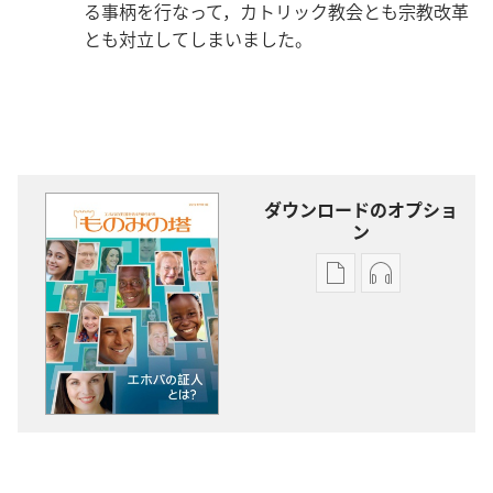
る事柄を行なって，カトリック教会とも宗教改革
とも対立してしまいました。
ダウンロードのオプショ
ン
出
オー
版
ディ
物
オ
の
の
ダ
ダ
ウ
ウ
ン
ン
ロー
ロー