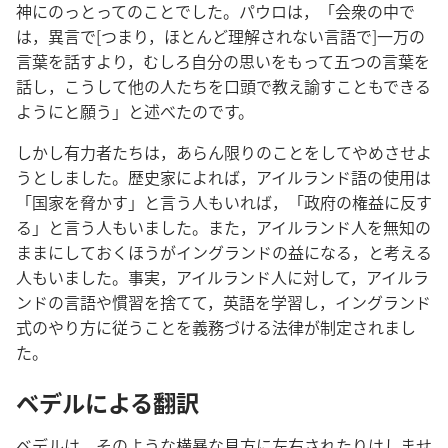
神​に​のっとっ​て​の​こと​でし​た。パウロ​は，「会衆​の​中​で​
は，異言​で[つまり，ほとんど​理解​さ​れ​ない​言語​で]一万​の​
言葉​を​話す​より，むしろ​自分​の​思い​を​もっ​て​五つ​の​言葉​を​
話し，こう​し​て​他​の​人​たち​を​口頭​で​教え諭す​こと​も​できる​
よう​に​と​願う」と​述べ​た​の​です。
しかし​有力​者​たち​は，あら​ん​限り​の​こと​を​し​て​やめ​させ​よ
う​と​し​まし​た。歴史​家​に​よれ​ば，アイルランド​語​の​使用​は
「国家​を​脅かす」と​言う​人​も​いれ​ば，「政府​の​権益​に​反す
る」と​言う​人​も​い​まし​た。また，アイルランド​人​を​無知​の​
まま​に​し​て​おく​ほう​が​イングランド​の​益​に​なる，と​考える​
人​も​い​まし​た。事実，アイルランド​人​に​対し​て，アイルラ
ンド​の​言語​や​慣習​を​捨て​て，英語​を​学習​し，イングランド​
式​の​やり方​に​従う​こと​を​義務づける​法律​が​制定​さ​れ​まし​
た。
ベデル​に​よる​翻訳
ベデル​は，その​よう​な​横暴​な​見方​に​左右​さ​れ​たり​は​し​ませ​