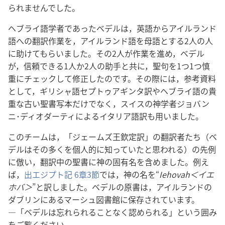
ら​れ​ませ​ん​でし​た。
ヘブライ​語​学者​で​あっ​た​ベデル​は，英語​から​アイルランド​
語​へ​の​翻訳​作業​を，アイルランド​語​を​母語​と​する​2​人​の​人​
に​助け​て​もらい​まし​た。その​2​人​が​作業​を​進め，ベデル​
が，信頼​できる​1​人​か​2​人​の​助手​と​共​に，聖句​を​1​つ​1​つ​慎
重​に​チェック​し​て​修正​し​た​の​です。その​際​に​は，参考​資料​
と​し​て，ギリシャ​語​セプトゥアギンタ​訳​や​ヘブライ​語​の​貴
重​な​古い​聖書​写本​だけ​で​なく，スイス​の​神学​者​ジョバン
ニ​･​ディオダーティ​に​よる​イタリア​語​訳​も​用い​まし​た。
この​チーム​は，「ジェームズ​王​欽定​訳」の​翻訳​者​たち（ベ
デル​は​その​多く​を​個人​的​に​知っ​て​い​た​と​思わ​れる）の​先例​
に​倣い，翻訳​中​の​聖書​に​神​の​固有​名​を​含め​まし​た。例え
ば，
出エジプト​記 6​章​3​節
​で​は，神​の​名​を“
Iehovah＜イエ
ホバ＞
”と​訳し​まし​た。ベデル​の​原書​は，アイルランド​の​
ダブリン​に​ある​マーシュ​図書​館​に​保存​さ​れ​て​い​ます。
―「ベデル​は​忘れ​られる​こと​なく​認め​られる」と​いう​囲み​
を​ご覧​ください。