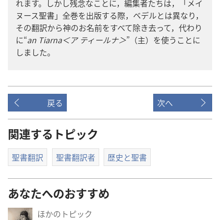
れ​ます。しかし​残念​な​こと​に，編集​者​たち​は，「メイ
ヌース​聖書」全巻​を​出版​する​際，ベデル​と​は​異​なり，
その​翻訳​から​神​の​お名前​を​すべて​除き去っ​て，代わり​
に“
an Tiarna＜ア ティールナ＞
”（主）を​使う​こと​に​
し​まし​た。
戻る
次へ
関連するトピック
聖書翻訳
聖書翻訳者
歴史と聖書
あなたへのおすすめ
ほかのトピック