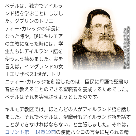
ベデル​は，独力​で​アイルラ
ンド​語​を​学ぶ​こと​に​し​まし​
た。ダブリン​の​トリニ
ティー​･​カレッジ​の​学長​に​
なっ​た​時​や，後​に​キルモア​
の​主教​に​なっ​た​時​に​は，学
生​たち​に​アイルランド​語​を​
使う​よう​勧め​まし​た。実​を​
言え​ば，イングランド​の​女
王​エリザベス​1​世​が，トリ
ニティー​･​カレッジ​を​創設​し​た​の​は，臣民​に​母語​で​聖書​の​
音信​を​教える​こと​の​できる​聖職​者​を​養成​する​ため​でし​た。
ベデル​は​それ​を​実現​さ​せ​よう​と​し​た​の​です。
キルモア​教区​で​は，ほとんど​の​人​が​アイルランド​語​を​話し​
まし​た。それ​で​ベデル​は，聖職​者​も​アイルランド​語​を​話す​
こと​が​でき​なけれ​ば​なら​ない，と​主張​し​まし​た。それ​は，
コリント​第​一 14​章​19​節
​の​使徒​パウロ​の​言葉​に​見​られる​精