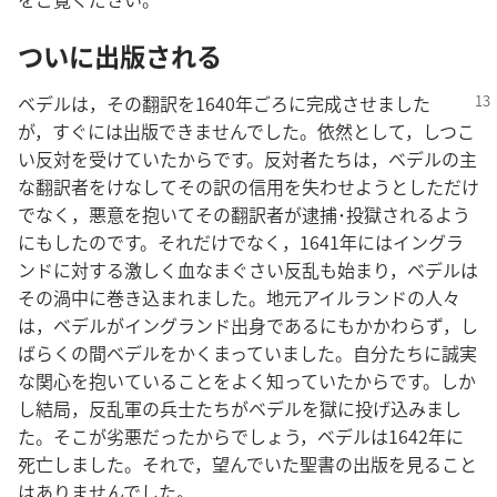
ついに​出版​さ​れる
ベデル​は，その​翻訳​を​1640​年​ごろ​に​完成​さ​せ​まし​た​
が，すぐ​に​は​出版​でき​ませ​ん​でし​た。依然​と​し​て，しつこ
い​反対​を​受け​て​い​た​から​です。反対​者​たち​は，ベデル​の​主​
な​翻訳​者​を​けなし​て​その​訳​の​信用​を​失わせ​よう​と​し​た​だけ​
で​なく，悪意​を​抱い​て​その​翻訳​者​が​逮捕​･​投獄​さ​れる​よう​
に​も​し​た​の​です。それ​だけ​で​なく，1641​年​に​は​イングラ
ンド​に​対する​激しく​血なまぐさい​反乱​も​始まり，ベデル​は​
その​渦中​に​巻き込ま​れ​まし​た。地元​アイルランド​の​人々​
は，ベデル​が​イングランド​出身​で​ある​に​も​かかわら​ず，し
ばらく​の​間​ベデル​を​かくまっ​て​い​まし​た。自分​たち​に​誠実​
な​関心​を​抱い​て​いる​こと​を​よく​知っ​て​い​た​から​です。しか
し​結局，反乱​軍​の​兵士​たち​が​ベデル​を​獄​に​投げ込み​まし​
た。そこ​が​劣悪​だっ​た​から​でしょ​う，ベデル​は​1642​年​に​
死亡​し​まし​た。それで，望ん​で​い​た​聖書​の​出版​を​見る​こと​
は​あり​ませ​ん​でし​た。