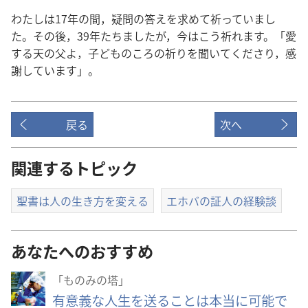
わたし​は​17​年​の​間，疑問​の​答え​を​求め​て​祈っ​て​い​まし​
た。その​後，39​年​たち​まし​た​が，今​は​こう​祈れ​ます。「愛
する​天​の​父​よ，子ども​の​ころ​の​祈り​を​聞い​て​くださり，感
謝​し​て​い​ます」。
戻る
次へ
関連するトピック
聖書は人の生き方を変える
エホバの証人の経験談
あなたへのおすすめ
「ものみの塔」
有意義な人生を送ることは本当に可能で