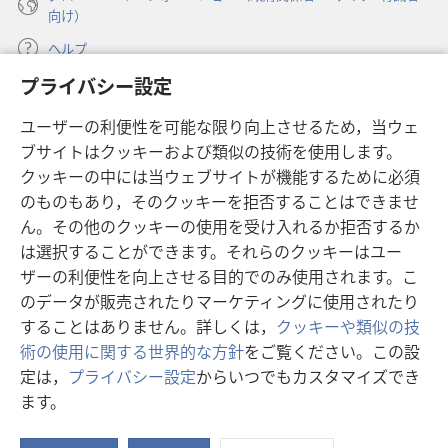
向け）
く
く
な
な
ヘルプ
る
る
プライバシー設定
寄付
（新
ユーザーの利便性を可能な限り向上させるため，当ウェ
し
ブサイトはクッキーおよび類似の技術を使用します。
い
ものみの塔 オンライン・ライブラリー
（新
タ
クッキーの中には当ウェブサイトが機能するために必須
し
ブ
®
のものもあり，そのクッキーを拒否することはできませ
JW Hub
い
（新
で
ん。その他のクッキーの使用を受け入れるか拒否するか
タ
し
開
®
JW Library
ブ
は選択することができます。それらのクッキーはユー
い
く）
で
タ
ザーの利便性を向上させる目的でのみ使用されます。こ
®
Watchtower Library
開
ブ
のデータが販売されたりマーケティングに使用されたり
く）
で
することはありません。詳しくは，
クッキーや類似の技
開
術の使用に関する世界的な方針
をご覧ください。この設
く）
定は，
プライバシー設定
からいつでもカスタマイズでき
Copyright
© 2026 Watch Tower Bible and Tract Society of Pennsylvania.
ます。
目
利用規約
|
プライバシーに関する方針
|
プライバシー設定
次