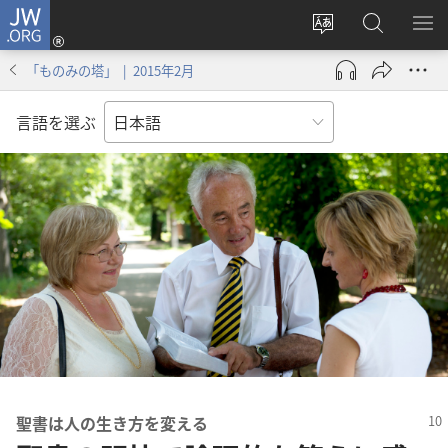
JW.ORG
ロ
サ
JW.ORG
メ
グ
イ
の
ニ
イ
「ものみの塔」 | 2015年2月
ト
検
を
ン
の
索
表
（新
言語を選ぶ
言
示
し
語
い
を
タ
変
ブ
え
で
る
開
く）
聖書​は​人​の​生き方​を​変える