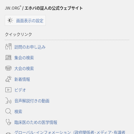
プ
プ
®
JW.ORG
/ エホバの証人の公式ウェブサイト
ショ
ショ
画面表示の設定
ン
ン
「も
「も
クイックリンク
の
の
み
み
訪問のお申し込み
の
の
集会の検索
塔」
塔」
（新
こ
こ
し
大会の検索
（新
い
う
う
し
新着情報
タ
す
す
い
ブ
れ
れ
ビデオ
タ
で
ば
ば
ブ
開
音声解説付きの動画
で
仕
仕
く）
開
事
事
検索
く）
は
は
臨床医のための医学情報
楽
楽
グローバル･インフォメーション（政府関係者･メディア･有識者
し
し