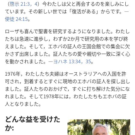
（
啓示 21:3，4
）今​わたし​は​父​と​再会​する​の​を​楽しみ​に​し​
て​い​ます。その​新しい​世​で​は「復活​が​ある」から​です。―
使徒 24:15
。
ローザ​も​喜ん​で​聖書​を​研究​する​よう​に​なり​まし​た。わたし
たち​は​急速​に​進歩​し，わずか​2​か月​で​研究​用​の​本​を​学び​終
え​まし​た。そして，エホバ​の​証人​の​王国​会館​で​の​集会​に​欠
かさ​ず​出席​し​まし​た。証人​たち​の​愛​や​親切​や​一致​に​深く​心​
を​動かさ​れ​まし​た。―
ヨハネ 13:34，35
。
1976​年，わたしたち​夫婦​は​オーストラリア​へ​の​入国​を​許
可​さ​れ，到着​する​と​すぐ​に​現地​の​エホバ​の​証人​を​探し出し​
まし​た。証人​たち​の​おかげ​で，すぐ​に​打ち解け​た​気分​に​な
れ​まし​た。そして​1978​年​に​は，わたしたち​も​エホバ​の​証
人​と​なり​まし​た。
どんな​益​を​受け​た​
か: