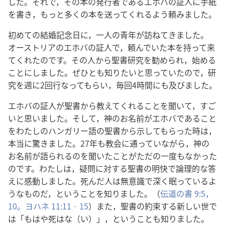
し​た。それで，その​本​の​発行​者​で​ある​エホバ​の​証人​に​手紙​
を​書き，もっと​多く​の​本​を​送っ​て​くれる​よう​頼み​まし​た。
初めて​の​結婚​記念​日​に，一​人​の​青年​が​訪ね​て​き​まし​た。
オーストリア​の​エホバ​の​証人​で，頼ん​で​い​た​本​を​持っ​て​来​
て​くれ​た​の​です。その​人​から​聖書​研究​を​勧め​られ，始める​
こと​に​し​まし​た。ぜひとも​知り​たい​と​思っ​て​い​た​の​で，研
究​を​週​に​2​回​行なっ​て​もらい，毎回​4​時間​に​も​及び​まし​た。
エホバ​の​証人​が​聖書​から​教え​て​くれる​こと​を​聞い​て，すご
い​と​思い​まし​た。そして，神​の​お名前​が​エホバ​で​ある​こと​
を​わたし​の​ハンガリー​語​の​聖書​から​示し​て​もらっ​た​時​は，
本当​に​驚き​まし​た。27​年​も​教会​に​通っ​て​い​ながら，神​の​
お名前​が​語ら​れる​の​を​聞い​た​こと​が​ただ​の​一度​も​なかっ​た​
の​です。わたし​は，疑問​に​対する​聖書​の​明快​で​論理​的​な​答
え​に​感動​し​まし​た。死ん​だ​人​は​無​意識​で​深く​眠っ​て​いる​よ
う​な​もの​だ，と​いう​こと​を​知り​まし​た。（
伝道​の​書 9:5，
10。
ヨハネ 11:11‐15
）また，聖書​の​約束​する​新しい​世​で​
は「もはや​死​は​な（い）」，と​いう​こと​も​知り​まし​た。