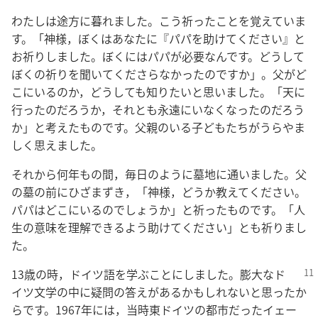
わたし​は​途方​に​暮れ​まし​た。こう​祈っ​た​こと​を​覚え​て​い​ま
す。「神様，ぼく​は​あなた​に『パパ​を​助け​て​ください』と​
お祈り​し​まし​た。ぼく​に​は​パパ​が​必要​な​ん​です。どうして​
ぼく​の​祈り​を​聞い​て​くださら​なかっ​た​の​です​か」。父​が​ど
こ​に​いる​の​か，どうして​も​知り​たい​と​思い​まし​た。「天​に​
行っ​た​の​だろ​う​か，それ​と​も​永遠​に​い​なく​なっ​た​の​だろ​う​
か」と​考え​た​もの​です。父親​の​いる​子ども​たち​が​うらやま
しく​思え​まし​た。
それ​から​何​年​も​の​間，毎日​の​よう​に​墓地​に​通い​まし​た。父​
の​墓​の​前​に​ひざ​まずき，「神様，どうか​教え​て​ください。
パパ​は​どこ​に​いる​の​でしょ​う​か」と​祈っ​た​もの​です。「人
生​の​意味​を​理解​できる​よう​助け​て​ください」と​も​祈り​まし​
た。
13​歳​の​時，ドイツ​語​を​学ぶ​こと​に​し​まし​た。膨大​な​ド
イツ​文学​の​中​に​疑問​の​答え​が​ある​か​も​しれ​ない​と​思っ​た​か
ら​です。1967​年​に​は，当時​東​ドイツ​の​都市​だっ​た​イェー