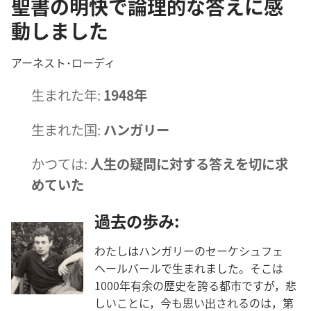
聖書の明快で論理的な答えに感
動しました
アーネスト​･​ローディ
生ま​れ​た​年:
1948​年
生ま​れ​た​国:
ハンガリー
かつて​は:
人生​の​疑問​に​対する​答え​を​切​に​求
め​て​い​た
過去​の​歩み:
わたし​は​ハンガリー​の​セーケシュフェ
ヘールバール​で​生ま​れ​まし​た。そこ​は​
1000​年​有余​の​歴史​を​誇る​都市​です​が，悲
しい​こと​に，今​も​思い出さ​れる​の​は，第​