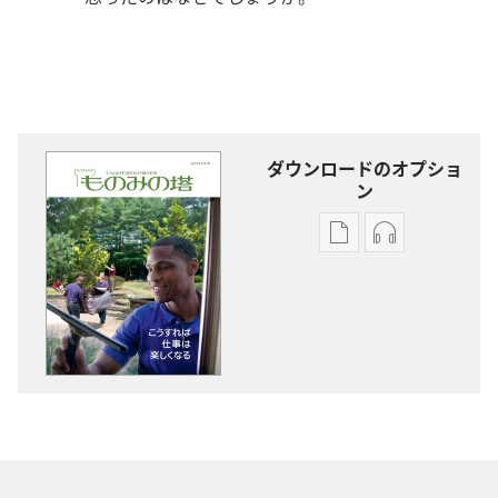
ダウンロードのオプショ
ン
出
オー
版
ディ
物
オ
の
の
ダ
ダ
ウ
ウ
ン
ン
ロー
ロー
ド
ド
オ
オ