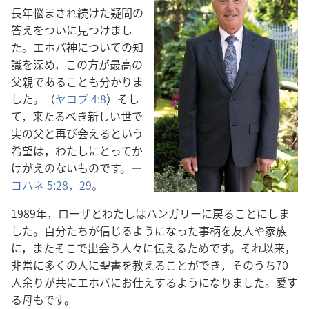
長年​悩まさ​れ​続け​た​疑問​の​
答え​を​ついに​見つけ​まし​
た。エホバ​神​に​つい​て​の​知
識​を​深め，この​方​が​最高​の​
父親​で​ある​こと​も​分かり​ま
し​た。（
ヤコブ 4:8
）そし
て，来たる​べき​新しい​世​で​
実​の​父​と​再び​会える​と​いう​
希望​は，わたし​に​とっ​て​か
けがえ​の​ない​もの​です。―
ヨハネ 5:28，29
。
1989​年，ローザ​と​わたし​は​ハンガリー​に​戻る​こと​に​し​ま
し​た。自分​たち​が​信じる​よう​に​なっ​た​事柄​を​友人​や​家族​
に，また​そこで​出会う​人々​に​伝える​ため​です。それ​以来，
非常​に​多く​の​人​に​聖書​を​教える​こと​が​でき，その​うち​70​
人​余り​が​共​に​エホバ​に​お仕え​する​よう​に​なり​まし​た。愛す
る​母​も​です。