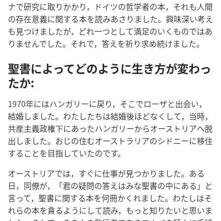
ナ​で​研究​に​取りかかり，ドイツ​の​哲学​者​の​本，それ​も​人間​
の​存在​意義​に​関する​本​を​読みあさり​まし​た。興味深い​考え​
も​見つけ​まし​た​が，どれ​一つ​と​し​て​満足​の​いく​もの​で​は​あ
り​ませ​ん​でし​た。それで，答え​を​祈り​求め​続け​まし​た。
聖書​に​よっ​て​どの​よう​に​生き方​が​変わっ​
た​か:
1970​年​に​は​ハンガリー​に​戻り，そこで​ローザ​と​出会い，
結婚​し​まし​た。わたしたち​は​結婚​後​ほど​なく​し​て，当時，
共産​主義​政権​下​に​あっ​た​ハンガリー​から​オーストリア​へ​脱
出​し​まし​た。おじ​の​住む​オーストラリア​の​シドニー​に​移住​
する​こと​を​目指し​て​い​た​の​です。
オーストリア​で​は，すぐ​に​仕事​が​見つかり​まし​た。ある​
日，同僚​が，「君​の​疑問​の​答え​は​みな​聖書​の​中​に​ある」と​
言っ​て，聖書​に​関する​本​を​何​冊​かくれ​まし​た。わたし​は​そ
れら​の​本​を​貪る​よう​に​し​て​読み，もっと​知り​たい​と​思い​ま