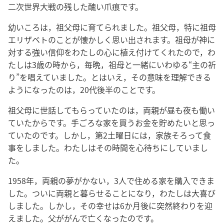
二​次​世界​大戦​の​残し​た​醜い​爪痕​です。
幼い​ころ​は，祖父母​に​育て​られ​まし​た。祖父母，特に​祖母​
エリザベト​の​こと​が​懐かしく​思い出さ​れ​ます。祖母​が​神​に​
対する​強い​信仰​を​わたし​の​心​に​植え付け​て​くれ​た​の​で，わ
たし​は​3​歳​の​時​から，毎晩，祖母​と​一緒​に​いわゆる“主​の​祈
り”を​唱え​て​い​まし​た。と​は​いえ，その​意味​を​理解​できる​
よう​に​なっ​た​の​は，20​代​後半​の​こと​です。
祖父母​に​世話​し​て​もらっ​て​い​た​の​は，両親​が​昼​も​夜​も​働い​
て​い​た​から​です。手ごろ​な​家​を​買う​お金​を​貯め​たい​と​思っ​
て​い​た​の​です。しかし，第​2​土曜​日​に​は，家族​そろっ​て​食
事​を​し​まし​た。わたし​は​その​時間​を​心待ち​に​し​て​い​まし​
た。
1958​年，両親​の​夢​が​かな​い，3​人​で​住める​家​を​購入​でき​ま
し​た。ついに​両親​と​暮らせる​こと​に​なり，わたし​は​大喜び​
し​まし​た。しかし，その​幸せ​は​6​か月​後​に​突然​終わり​を​迎
え​まし​た。父​が​がん​で​亡くなっ​た​の​です。