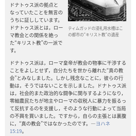
ドナトゥス派の拠点と
なっていたことを無言の
うちに証ししています。
ドナトゥス派とは，ロー
ティムガッドの浸礼用水槽はこ
マ教会との関係を絶っ
の都市の“キリスト教”の遺産
た“キリスト教”の一派で
す。
ドナトゥス派は，ローマ皇帝が教会の物事に干渉する
ことをよしとせず，自分たちを世から離れた“真の教
会”とみなしました。しかし残念なことに，彼らの行
動は，そうではないことを示しました。ドナトゥス派
は，社会的また政治的な闘争に関与するようになり，
零細農民たちが地主やローマの収税人に暴力を振るっ
て反抗するのを支援し，そのような行動によって当局
の不興を買いました。ですから，自らの主張とは裏腹
に，“真の教会”ではなかったのです。―
ヨハネ
15:19
。