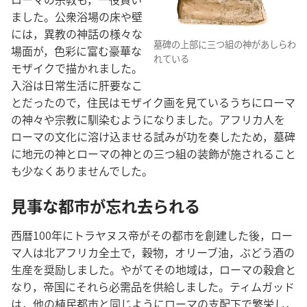
ました。公衆浴場の床や壁
には，異教の神話の様々な
墓碑の上部に三つ組の神があしらわ
場面が，色彩に富む豪華な
れている
モザイクで描かれました。
入浴は日常生活に肝要なこ
とだったので，住民はモザイク画を見ているうちにローマ
の神々や宗教に馴染むようになりました。アフリカ人を
ローマの文化に溶け込ませる試みが功を奏したため，墓碑
に地元の神とローマの神との三つ組の装飾が施されること
も少なくありませんでした。
見事な都市が忘れ去られる
西暦100年にトラヤヌス帝がその都市を創建した後，ロー
マ人は北アフリカ全土で，穀物，オリーブ油，ぶどう酒の
生産を奨励しました。やがてその地域は，ローマの穀倉と
なり，帝国にそれら必需品を供給しました。ティムガッド
は，他の植民都市と同じようにローマの支配下で繁栄し，