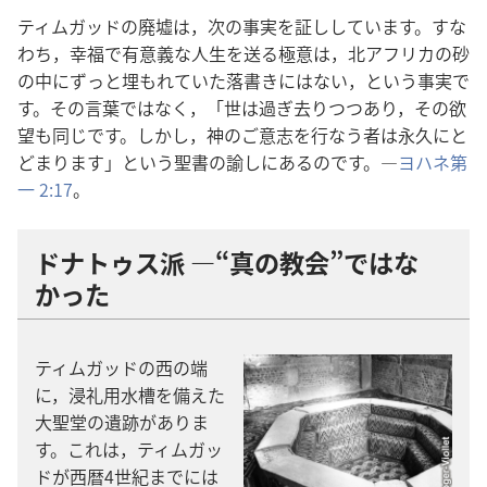
ティムガッドの廃墟は，次の事実を証ししています。すな
わち，幸福で有意義な人生を送る極意は，北アフリカの砂
の中にずっと埋もれていた落書きにはない，という事実で
す。その言葉ではなく，「世は過ぎ去りつつあり，その欲
望も同じです。しかし，神のご意志を行なう者は永久にと
どまります」という聖書の諭しにあるのです。―
ヨハネ第
一 2:17
。
ドナトゥス派 ―“真の教会”ではな
かった
ティムガッドの西の端
に，浸礼用水槽を備えた
大聖堂の遺跡がありま
す。これは，ティムガッ
ドが西暦4世紀までには