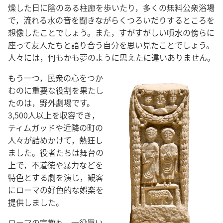
燥した日に陰のある柱廊を歩いたり，多くの無料公衆浴場
で，流れる水の音を聞きながらくつろいだりするところを
想像したことでしょう。また，すがすがしい噴水の傍らに
座って友人たちと語り合う自分を思い見たことでしょう。
人々には，何もかも夢のように思えたに違いありません。
もう一つ，民衆の心をつか
むのに重要な役割を果たし
たのは，野外劇場です。
3,500人以上を収容でき，
ティムガッドや近隣の町の
人々が詰めかけて，熱狂し
ました。役者たちは舞台の
上で，不道徳や暴力などを
特色とする劇を演じ，観客
にローマの好色的な娯楽を
提供しました。
ローマの宗教も，一役買い