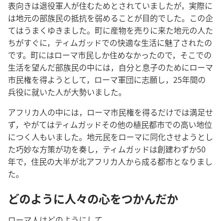
表向きは退役軍人が住むためとされていましたが，実際に
は地元の部族民の抵抗を弱めることが目的でした。この企
てはうまくゆきました。町に産物を売りに来た地元の人た
ちがすぐに，ティムガッドでの快適な生活に魅了されたの
です。町にはローマ市民しか住めなかったので，そこでの
生活を望んだ部族民の中には，自分と息子のためにローマ
市民権を得ようとして，ローマ軍団に志願し，25年間の
兵役に就いた人が大勢いました。
アフリカ人の中には，ローマ市民権を得るだけでは満足せ
ず，やがてはティムガッドその他の植民都市での高い地位
につく人もいました。地元民をローマに同化させようとし
た巧妙な方策が功を奏し，ティムガッドは創建わずか50
年で，住民の大半が北アフリカ人から成る都市となりまし
た。
どのように人々の心をつかんだか
ローマ人はどのようにして