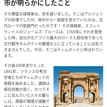
市が明らかにしたこと
その勇猛な探検家は，目を疑いました。そこはアルジェリ
アの砂漠でしたが，地中から一部姿を見せていたのは，古
代ローマの凱旋門だったのです！ その探検家，スコット
ランド人のジェームズ･ブルースは，1765年にそれを発見
した時，自分が北アフリカ最大のローマ人居住地であった
古代都市タムガディの廃墟の上に立っていることには気づ
きませんでした。今日，そこはティムガッドと呼ばれてい
ます。
その後100年余りたった
1881年，フランスの考古
学者たちがティムガッドの
発掘を始めました。遺跡は
保存状態が良く，かつてそ
こに住んでいた人々の暮ら
しは，周囲の環境が過酷で