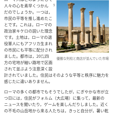
人々の心を素早くつかん
だのでしょうか。一つは，
市民の平等を推し進めたこ
とです。これは，ローマの
政治家キケロの説いた理念
です。土地は，ローマの退
役軍人にもアフリカ生まれ
の市民にも平等に配分され
ました。都市は，20㍍四
優雅な列柱と商店が並んでいた市場
方の宅地が細い路地で区画
されて並ぶよう注意深く設
計されていました。住民はそのような平等と秩序に魅力を
感じたに違いありません。
ローマの多くの都市でもそうでしたが，にぎやかな市が立
つ日には，住民がフォルム（大広場）に集って，最新の
ニュースを聞いたり，ゲームを楽しんだりしました。近く
の不毛の山岳地から来る人たちは，きっと自分が，暑い乾