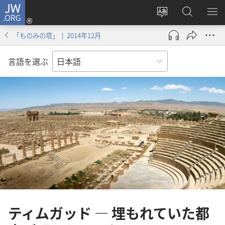
JW.ORG
ロ
サ
JW.ORG
メ
グ
イ
の
ニ
イ
「ものみの塔」 | 2014年12月
ト
検
を
ン
の
索
表
（新
言語を選ぶ
言
示
し
語
い
を
タ
変
ブ
え
で
る
開
く）
ティムガッド ― 埋もれていた都