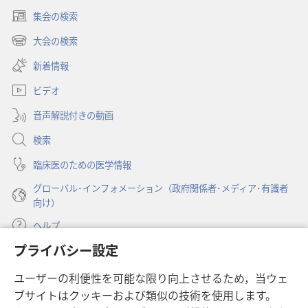
の
の
集会の検索
塔」
塔」
（新
あ
あ
し
大会の検索
（新
い
な
な
し
新着情報
タ
た
た
い
ブ
も
も
ビデオ
タ
で
神
神
ブ
開
音声解説付きの動画
で
と
と
く）
開
親
親
検索
く）
し
し
臨床医のための医学情報
く
く
グローバル･インフォメーション（政府関係者･メディア･有識者
な
な
向け）
れ
れ
ま
ま
ヘルプ
す
す
プライバシー設定
寄付
（新
ユーザーの利便性を可能な限り向上させるため，当ウェ
し
ブサイトはクッキーおよび類似の技術を使用します。
い
ものみの塔 オンライン・ライブラリー
（新