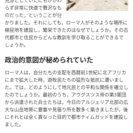
荒涼としていたにもかかわ
らず非常に快適で贅沢なも
のだった，ということが分
かりました。それにしても，ローマ人がそのような場所に
植民地を建設し，繁栄できたのはなぜでしょうか。その古
代都市と住民からどんな教訓を学び取ることができるで
しょうか。
政治的意図が秘められていた
ローマ人は，自分たちの支配を西暦前1世紀に北アフリカ
にまで拡大した時，遊牧民たちの猛烈な抵抗に遭いまし
た。では，どのようにして地元民との平和な関係を確立し
たのでしょうか。最初のうち，アウグスツス帝の第3軍団
から派遣された兵士たちは，今日のアルジェリア北部の広
大な山岳地帯に要塞や見張り所を数多く築きましたが，後
にそれとは全く異なった目的で都市ティムガッドを建設し
ました。