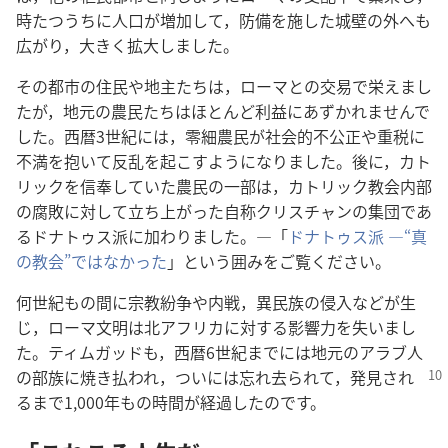
時たつうちに人口が増加して，防備を施した城壁の外へも
広がり，大きく拡大しました。
その都市の住民や地主たちは，ローマとの交易で栄えまし
たが，地元の農民たちはほとんど利益にあずかれませんで
した。西暦3世紀には，零細農民が社会的不公正や重税に
不満を抱いて反乱を起こすようになりました。後に，カト
リックを信奉していた農民の一部は，カトリック教会内部
の腐敗に対して立ち上がった自称クリスチャンの集団であ
るドナトゥス派に加わりました。―「
ドナトゥス派 ―“真
の教会”ではなかった
」という囲みをご覧ください。
何世紀もの間に宗教紛争や内戦，異民族の侵入などが生
じ，ローマ文明は北アフリカに対する影響力を失いまし
た。ティムガッドも，西暦6世紀までには地元のアラブ人
の部族に焼き払われ，ついには忘れ去られて，
発見され
るまで1,000年もの時間が経過したのです。