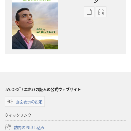
ン
出
オー
版
ディ
物
オ
の
の
ダ
ダ
ウ
ウ
ン
ン
ロー
ロー
ド
ド
オ
オ
プ
プ
®
JW.ORG
/ エホバの証人の公式ウェブサイト
ショ
ショ
画面表示の設定
ン
ン
「も
「も
クイックリンク
の
の
み
み
訪問のお申し込み