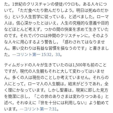
た。1世紀のクリスチャンの使徒パウロも，ある人々につ
いて，「ただ食べたり飲んだりしよう。明日は死ぬのだか
ら」という人生哲学に従っている，と述べました。ローマ
人は，信心深かったとはいえ，人生の究極的な意義や目的
などほとんど考えず，つかの間の快楽を求めて生きていた
のです。それでパウロは仲間のクリスチャンに，そのよう
な人々に用心するよう警告し，「惑わされてはなりませ
ん。悪い交わりは有益な習慣を損なうのです」と書きまし
た。―
コリント第一 15:32，33
。
ティムガッドの人々が生きていたのは1,500年も前のこと
ですが，現代の人生観もそれと大して変わってはいませ
ん。多くの人は現在のことしか考えていません。それらの
人にとって，ローマ人の人生観は，結末がどうであれ，全
く理にかなっています。しかし聖書は，現実に即した見方
を簡潔に示し，「この世のありさまは変わりつつある」と
述べ，それゆえに『世を十分には利用しない』よう勧めて
います。―
コリント第一 7:31
。