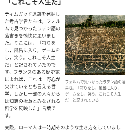
「これこそ人生だ」
ティムガッド遺跡を発掘し
た考古学者たちは，フォル
ムで見つかったラテン語の
落書きを愉快に思いまし
た。そこには，「狩りを
し，風呂に入り，ゲームを
し，笑う。これこそ人生
だ」と記されていたので
す。フランスのある歴史家
によれば，これは「野心が
フォルムで見つかったラテン語の落
欠けているとも言える哲
書き。「狩りをし，風呂に入り，
学，しかし一部の人々から
ゲームをし，笑う。これこそ人生
は知恵の極意とみなされる
だ」と記されている
哲学を反映した」言葉で
す。
実際，ローマ人は一時期そのような生き方をしていまし