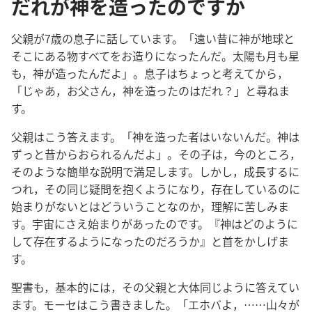
だれが神を造ったのですか
父親​が​7​歳​の​息子​に​話し​て​い​ます。「遠い​昔​に​神​が​地球​と​
そこ​に​ある​物​すべて​を​お造り​に​なっ​た​ん​だ。太陽​も​月​も​星​
も，神​が​造っ​た​ん​だ​よ」。息子​は​ちょっと​考え​て​から，
「じゃあ，お父さん，神​を​造っ​た​の​は​だれ？」と​尋ね​ま
す。
父親​は​こう​答え​ます。「神​を​造っ​た​者​は​い​ない​ん​だ。神​は​
ずっ​と​昔​から​おら​れる​ん​だ​よ」。その​子​は，今​の​ところ，
その​よう​な​簡単​な​説明​で​満足​し​ます。しかし，成長​する​に​
つれ，その​同じ​疑問​を​抱く​よう​に​なり，存在​し​て​いる​の​に​
始まり​が​ない​と​は​どういう​こと​な​の​か，理解​に​苦しみ​ま
す。宇宙​に​さえ​始まり​が​あっ​た​の​です。『神​は​どの​よう​に​
し​て​存在​する​よう​に​なっ​た​の​だろ​う​か』と​首​を​かしげ​ま
す。
聖書​も，基本​的​に​は，その​父親​と​大体​同じ​よう​に​答え​て​い​
ます。モーセ​は​こう​書き​まし​た。「エホバ​よ，……山々​が​