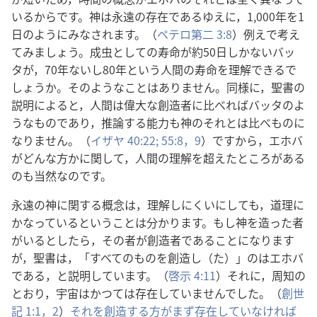
いる​から​です。神​は​永遠​の​存在​で​ある​ゆえ​に，1,000​年​を​1​
日​の​よう​に​みなさ​れ​ます。（
ペテロ​第​二 3:8
）例え​で​考え​
て​み​ましょ​う。成虫​と​し​て​の​寿命​が​約​50​日​しか​ない​バッ
タ​が，70​年​ない​し​80​年​と​いう​人間​の​寿命​を​理解​できる​で
しょ​う​か。その​よう​な​こと​は​あり​ませ​ん。同様​に，聖書​の​
説明​に​よる​と，人間​は​偉大​な​創造​者​に​比べれ​ば​バッタ​の​よ
う​な​もの​で​あり，推論​する​能力​も​神​の​それ​と​は​比べもの​に​
なり​ませ​ん。（
イザヤ 40:22;
55:8，9
）ですから，エホバ​
が​どんな​方​か​に​関​し​て，人間​の​理解​を​超え​た​ところ​が​ある​
の​も​当然​な​の​です。
永遠​の​神​に​関する​概念​は，理解​し​にくい​に​し​て​も，道理​に​
かなっ​て​いる​と​いう​こと​は​分かり​ます。もし​神​を​造っ​た​者​
が​いる​と​し​たら，その​者​が​創造​者​で​ある​こと​に​なり​ます​
が，聖書​は，「すべて​の​もの​を​創造​し（た）」の​は​エホバ​
で​ある，と​説明​し​て​い​ます。（
啓示 4:11
）それ​に，周知​の​
とおり，宇宙​は​かつて​は​存在​し​て​い​ませ​ん​でし​た。（
創世
記 1:1，2
）
それ​を​創造​する​方​が​まず​存在​し​て​い​なけれ​ば​