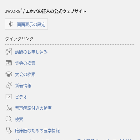
オ
オ
プ
プ
®
JW.ORG
/ エホバの証人の公式ウェブサイト
ショ
ショ
画面表示の設定
ン
ン
「も
「も
クイックリンク
の
の
み
み
訪問のお申し込み
の
の
集会の検索
塔」
塔」
（新
神
神
し
大会の検索
（新
い
は
は
し
新着情報
タ
あ
あ
い
ブ
な
な
ビデオ
タ
で
た
た
ブ
開
音声解説付きの動画
で
の
の
く）
開
こ
こ
検索
く）
と
と
臨床医のための医学情報
を
を