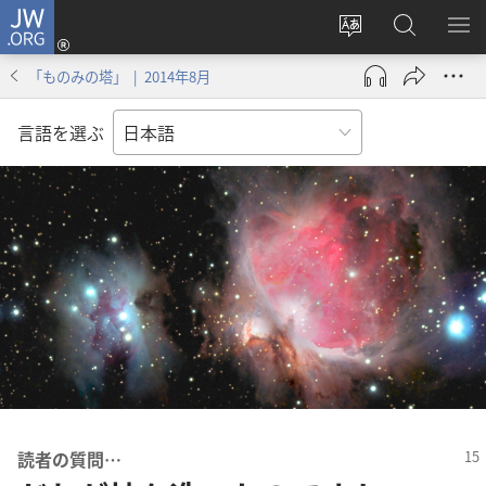
JW.ORG
ロ
サ
JW.ORG
メ
グ
イ
の
ニ
イ
「ものみの塔」 | 2014年8月
ト
検
を
ン
の
索
表
（新
言語を選ぶ
言
示
し
語
い
を
タ
変
ブ
え
で
る
開
く）
読者​の​質問…