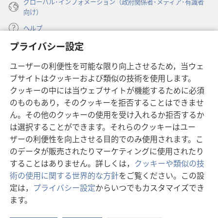
グローバル･インフォメーション（政府関係者･メディア･有識者
気
気
向け）
に
に
か
か
ヘルプ
け
け
プライバシー設定
て
て
寄付
（新
お
お
ユーザーの利便性を可能な限り向上させるため，当ウェ
し
ら
ら
ブサイトはクッキーおよび類似の技術を使用します。
い
ものみの塔 オンライン・ライブラリー
（新
タ
れ
れ
クッキーの中には当ウェブサイトが機能するために必須
し
ブ
®
ま
ま
のものもあり，そのクッキーを拒否することはできませ
JW Hub
い
（新
で
す
す
ん。その他のクッキーの使用を受け入れるか拒否するか
タ
し
開
®
JW Library
ブ
は選択することができます。それらのクッキーはユー
い
く）
で
タ
ザーの利便性を向上させる目的でのみ使用されます。こ
®
Watchtower Library
開
ブ
のデータが販売されたりマーケティングに使用されたり
く）
で
することはありません。詳しくは，
クッキーや類似の技
開
術の使用に関する世界的な方針
をご覧ください。この設
く）
定は，
プライバシー設定
からいつでもカスタマイズでき
Copyright
© 2026 Watch Tower Bible and Tract Society of Pennsylvania.
ます。
目
利用規約
|
プライバシーに関する方針
|
プライバシー設定