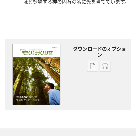
ほど登場する神の固有の名に光を当てています。
ダウンロードのオプショ
ン
出
オー
版
ディ
物
オ
の
の
ダ
ダ
ウ
ウ
ン
ン
ロー
ロー
ド
ド