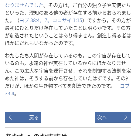
なり​ませ​ん​でし​た
。その​方​は，ご自分​の​独り子​や​天使​たち​
と​いっ​た，理知​の​ある​他​の​者​が​存在​する​前​から​おら​れ​まし​
た。（
ヨブ 38:4，
7。
コロサイ 1:15
）ですから，その​方​が​
最初​に​ひとり​だけ​存在​し​て​い​た​こと​は​明らか​です。その​方​
が​創造​さ​れ​た​と​いう​こと​は​あり得​ませ​ん。創造​し​得る​者​は​
ほか​に​だれ​も​い​なかっ​た​の​です。
わたしたち​人間​が​存在​し​て​いる​の​も，この​宇宙​が​存在​し​て​
いる​の​も，永遠​の​神​が​実在​し​て​いる​から​に​ほか​なり​ませ​
ん。この​広大​な​宇宙​を​運行​さ​せ，それ​を​制御​する​法則​を​定
め​た​神​は，そう​する​前​から​存在​し​て​い​た​はず​です。その​神​
だけ​が，ほか​の​生き物​すべて​を​創造​でき​た​の​です。―
ヨブ
33:4
。
戻る
次へ