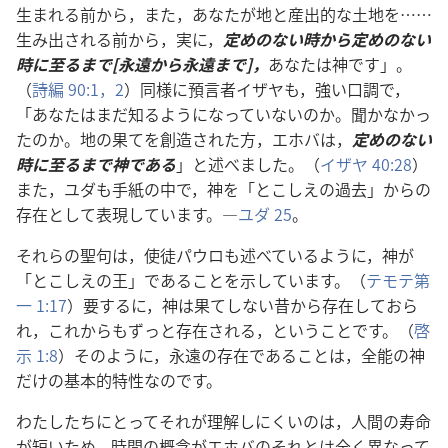
生ま​れる​前​から，また，あなた​が​地​と​産出​的​な​土地​を……
生み出さ​れる​前​から，実​に，
定め​の​ない​時​から​定め​の​ない​
時​に​至る​まで[永遠​から​永遠​まで]，
あなた​は​神​です」。
（
詩編 90:1，2
）同様​に​預言​者​イザヤ​も，強い​口調​で，
「あなた​は​まだ​知る​よう​に​なっ​て​い​ない​の​か。聞か​なかっ​
た​の​か。地​の​果て​を​創造​さ​れ​た​方，エホバ​は，
定め​の​ない​
時​に​至る​まで​神​で​ある
」と​述べ​まし​た。（
イザヤ 40:28
）
また，ユダ​も​手紙​の​中​で，神​を「とこしえ​の​過去」から​の​
存在​と​し​て​表現​し​て​い​ます。―
ユダ 25
。
それら​の​聖句​は，使徒​パウロ​も​述べ​て​いる​よう​に，神​が
「とこしえ​の​王」で​ある​こと​を​示し​て​い​ます。（
テモテ​第​
一 1:17
）要する​に，神​は​果てしない​昔​から​存在​し​て​おら​
れ，これ​から​も​ずっ​と​存在​さ​れる，と​いう​こと​です。（
啓
示 1:8
）その​よう​に，永遠​の​存在​で​ある​こと​は，全能​の​神​
だけ​の​基本​的​特性​な​の​です。
わたしたち​に​とっ​て​それ​が​理解​し​にくい​の​は，人間​の​寿命​
が​短い​ため，時間​の​概念​が​エホバ​の​それ​と​は​全く​異なっ​て​