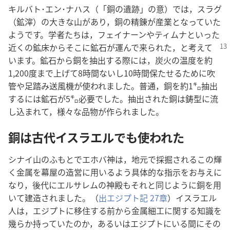
キルバト​･​エン​･​ナハス（「銅​の​遺跡」の​意）では，スラグ
（鉱滓）の​大きな​山​が​あり，銅​の​精錬​が​産業​と​なっ​て​い​た​
よう​です。学​者​たち​は，フェイナーン​や​ティムナ​と​いっ​た​
近く​の​鉱床​から​そこ​に​鉱石​が​運ん​で​来​られ​
た，と​考え​て​
い​ます。鉱石​から​銅​を​抽出​する​際​に​は，炭火​の​温度​を​約​
1,200​度​まで​上げ​て​8​時間​ない​し​10​時間​保た​せる​ため​に​吹
管​や​足踏み​送風​機​が​使わ​れ​まし​た。普通，銅​を​約​1​㌔​抽出​
する​に​は​鉱石​が​5​㌔​必要​でし​た。抽出​さ​れ​た​銅​は​鋳型​に​流
し込ま​れ​て，様々​な​品物​が​作ら​れ​まし​た。
銅​は​古代​イスラエル​で​も​使わ​れ​た
シナイ​山​の​ふもと​で​エホバ​神​は，地元​で​採掘​さ​れる​この​輝
く​金属​を​幕屋​の​造営​に​用いる​よう​具体​的​な​指示​を​お与え​に​
なり，後代​に​エルサレム​の​神殿​も​それ​と​同じ​よう​に​銅​を​用
い​て​建造​さ​れ​まし​た。（
出エジプト​記 27​章
）イスラエル​
人​は，エジプト​に​移住​する​前​から​金属​細工​に​関する​知識​を​
幾らか​持っ​て​い​た​の​か，あるいは​エジプト​に​いる​間​に​その​