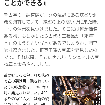
ことができる』
考古​学​の​一​調査​隊​が​ユダ​の​荒野​に​ある​峡谷​や​洞
窟​を​踏査​し​て​い​て，絶壁​の​上​の​高い​所​に​来​た​時，
一つ​の​洞窟​を​見つけ​まし​た。そこ​に​は​何​か​価値​
ある​物，もしか​し​たら​古代​の​工芸​品​か「死海​写
本」の​よう​な​古い​写本​が​ある​でしょ​う​か。調査​
隊​は​驚き​まし​た。正真正銘​の​宝庫​を​発見​し​た​の​
です。それ​以降，そこ​は​ナハル​･​ミシュマル​の​宝
物​庫​と​命名​さ​れ​まし​た。
葦​の​むしろ​に​包ま​れ​た​状態​
で​岩​の​裂け目​に​隠さ​れ​て​い​
た​その​収集​物​は，1961​年​3​
月​に​発見​さ​れ​まし​た。400​
余り​の​物品​の​大半​は​銅​の​製
品​でし​た。王冠，笏，器