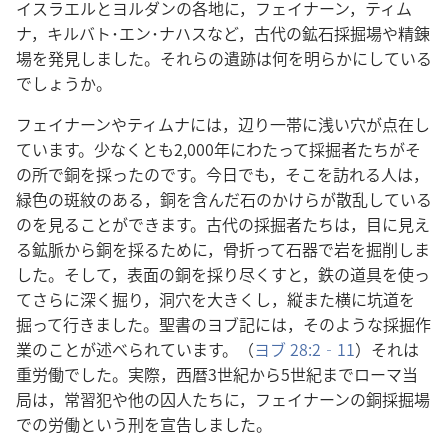
イスラエル​と​ヨルダン​の​各地​に，フェイナーン，ティム
ナ，キルバト​･​エン​･​ナハス​など，古代​の​鉱石​採掘​場​や​精錬​
場​を​発見​し​まし​た。それら​の​遺跡​は​何​を​明らか​に​し​て​いる​
でしょ​う​か。
フェイナーン​や​ティムナ​に​は，辺り​一帯​に​浅い​穴​が​点在​し​
て​い​ます。少なく​と​も​2,000​年​に​わたっ​て​採掘​者​たち​が​そ
の​所​で​銅​を​採っ​た​の​です。今日​で​も，そこ​を​訪れる​人​は，
緑色​の​斑紋​の​ある，銅​を​含ん​だ​石​の​かけら​が​散乱​し​て​いる​
の​を​見る​こと​が​でき​ます。古代​の​採掘​者​たち​は，目​に​見え
る​鉱脈​から​銅​を​採る​ため​に，骨折っ​て​石器​で​岩​を​掘削​し​ま
し​た。そして，表面​の​銅​を​採り尽くす​と，鉄​の​道具​を​使っ​
て​さらに​深く​掘り，洞穴​を​大きく​し，縦​また​横​に​坑道​を​
掘っ​て​行き​まし​た。聖書​の​ヨブ​記​に​は，その​よう​な​採掘​作
業​の​こと​が​述べ​られ​て​い​ます。（
ヨブ 28:2‐11
）それ​は​
重​労働​でし​た。実際，西暦​3​世紀​から​5​世紀​まで​ローマ​当
局​は，常習​犯​や​他​の​囚人​たち​に，フェイナーン​の​銅​採掘​場​
で​の​労働​と​いう​刑​を​宣告​し​まし​た。