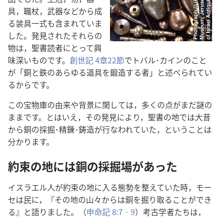
具，職​杖，武器​など​から​成
る​装具​一式​も​含ま​れ​て​い​ま
し​た。発見​さ​れ​た​それら​の​
物​は，聖書​読者​に​とっ​て​興
味深い​もの​です。
創世記 4​章​22​節
​で​トバル​･​カイン​の​こと​
が「銅​と​鉄​の​あらゆる​道具​を​鍛造​する​者」と​述べ​られ​て​い
る​から​です。
この​宝物​庫​の​由来​や​背景​に​関し​て​は，多く​の​点​が​まだ​謎​の​
まま​です。と​は​いえ，その​発見​に​より，聖書​の​地​で​は​大昔​
から​銅​の​採掘​･​精錬​･​鋳造​が​行なわ​れ​て​い​た，と​いう​こと​は​
分かり​ます。
約束​の​地​に​は​銅​の​採掘​場​が​あっ​た
イスラエル​人​が​約束​の​地​に​入る​態勢​を​整え​て​い​た​時，モー
セ​は​民​に，『その​地​の​山々​から​は​銅​を​掘り取る​こと​が​でき
る』と​語り​まし​た。（
申命記 8:7‐9
）考古​学​者​たち​は，