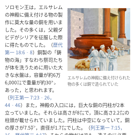
ソロモン​王​は，エルサレム​
の​神殿​に​備え付ける​物​の​製
作​に​莫大​な​量​の​銅​を​用い​ま
し​た。その​多く​は，父親​ダ
ビデ​が​シリア​を​征服​し​た​際​
に​得​た​もの​でし​た。（
歴代​
第​一 18:6‐8
）銅製​の「鋳
物​の​海」すなわち​祭司​たち​
が​体​を​洗う​ため​に​用い​た​大
きな​水盤​は，容量​が​約​6万
エルサレム​の​神殿​に​備え付け​られ​た​
6,000​㍑​で​重量​が​約​30​㌧​
物​の​多く​は​銅​で​造ら​れ​て​い​た
あっ​た，と​思わ​れ​ます。
（
列王​第​一 7:23‐26，
44‐46
）また，神殿​の​入口​に​は，巨大​な​銅​の​円柱​が​2​本​
立っ​て​い​まし​た。それら​は​高さ​が​8​㍍​で，頂​に​高さ​2.2​㍍​の​
柱頭​が​載せ​られ​て​い​まし​た。円柱​は​中空​に​なっ​て​い​て，銅​
の​厚さ​が​7.5​㌢，直径​が​1.7​㍍​でし​た。（
列王​第​一 7:15，