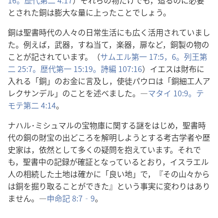
16。
歴代​第​二 4:17
）それら​の​物​だけ​で​も，造る​の​に​必要​
と​され​た​銅​は​膨大​な​量​に​上っ​た​こと​でしょ​う。
銅​は​聖書​時代​の​人々​の​日常​生活​に​も​広く​活用​さ​れ​て​い​まし​
た。例えば，武器，すね当て，楽器，扉​など，銅製​の​物​の​
こと​が​記さ​れ​て​い​ます。（
サムエル​第​一 17:5，6。
列王​第​
二 25:7。
歴代​第​一 15:19。
詩編 107:16
）イエス​は​財布​に​
入れる「銅」の​お金​に​言及​し，使徒​パウロ​は「銅​細工​人​ア
レクサンデル」の​こと​を​述べ​まし​た。―
マタイ 10:9。
テ
モテ​第​二 4:14
。
ナハル​･​ミシュマル​の​宝物​庫​に​関する​謎​を​はじめ，聖書​時
代​の​銅​の​財宝​の​出どころ​を​解明​し​よう​と​する​考古​学​者​や​歴
史​家​は，依然​と​し​て​多く​の​疑問​を​抱え​て​い​ます。それで
も，聖書​中​の​記録​が​確証​と​なっ​て​いる​とおり，イスラエル​
人​の​相続​し​た​土地​は​確か​に「良い​地」で，『その​山々​から​
は​銅​を​掘り取る​こと​が​でき​た』と​いう​事実​に​変わり​は​あり​
ませ​ん。―
申命記 8:7‐9
。