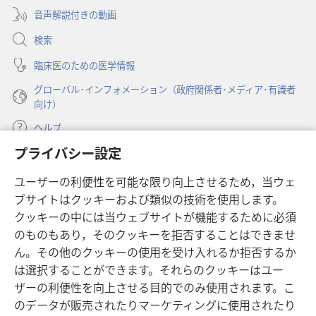
ブ
開
音声解説付きの動画
で
く）
開
検索
く）
臨床医のための医学情報
グローバル･インフォメーション（政府関係者･メディア･有識者
向け）
ヘルプ
プライバシー設定
寄付
（新
ユーザーの利便性を可能な限り向上させるため，当ウェ
し
ブサイトはクッキーおよび類似の技術を使用します。
い
ものみの塔 オンライン・ライブラリー
（新
タ
クッキーの中には当ウェブサイトが機能するために必須
し
ブ
®
のものもあり，そのクッキーを拒否することはできませ
JW Hub
い
（新
で
ん。その他のクッキーの使用を受け入れるか拒否するか
タ
し
開
®
JW Library
は選択することができます。それらのクッキーはユー
ブ
い
く）
で
タ
ザーの利便性を向上させる目的でのみ使用されます。こ
®
Watchtower Library
開
ブ
のデータが販売されたりマーケティングに使用されたり
く）
で