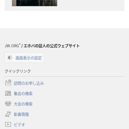
ダ
ダ
ウ
ウ
ン
ン
ロー
ロー
ド
ド
オ
オ
プ
プ
®
JW.ORG
/ エホバの証人の公式ウェブサイト
ショ
ショ
画面表示の設定
ン
ン
「も
「も
クイックリンク
の
の
み
み
訪問のお申し込み
の
の
集会の検索
塔」
塔」
（新
神
神
し
大会の検索
（新
い
は
は
し
新着情報
タ
必
必
い
ブ
要？
要？
ビデオ
タ
で