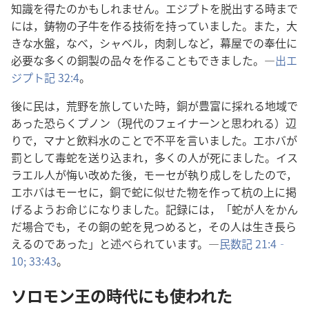
知識​を​得​た​の​か​も​しれ​ませ​ん。エジプト​を​脱出​する​時​まで​
に​は，鋳物​の​子牛​を​作る​技術​を​持っ​て​い​まし​た。また，大
きな​水盤，なべ，シャベル，肉刺し​など，幕屋​で​の​奉仕​に​
必要​な​多く​の​銅製​の​品々​を​作る​こと​も​でき​まし​た。―
出エ
ジプト​記 32:4
。
後​に​民​は，荒野​を​旅し​て​い​た​時，銅​が​豊富​に​採れる​地域​で​
あっ​た​恐らく​プノン（現代​の​フェイナーン​と​思わ​れる）辺
り​で，マナ​と​飲料​水​の​こと​で​不平​を​言い​まし​た。エホバ​が​
罰​と​し​て​毒蛇​を​送り込ま​れ，多く​の​人​が​死に​まし​た。イス
ラエル​人​が​悔い改め​た​後，モーセ​が​執り成し​を​し​た​の​で，
エホバ​は​モーセ​に，銅​で​蛇​に​似せ​た​物​を​作っ​て​杭​の​上​に​掲
げる​よう​お命じ​に​なり​まし​た。記録​に​は，「蛇​が​人​を​かん​
だ​場合​で​も，その​銅​の​蛇​を​見つめる​と，その​人​は​生き長ら
える​の​で​あっ​た」と​述べ​られ​て​い​ます。―
民数記 21:4‐
10;
33:43
。
ソロモン​王​の​時代​に​も​使わ​れ​た