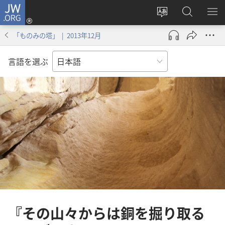
JW.ORG
ロ
サ
JW.ORG
メ
グ
イ
の
ニ
イ
「ものみの塔」 | 2013年12月
ト
検
を
ン
の
索
表
（新
言語を選ぶ
言
示
し
語
い
を
タ
変
ブ
え
で
る
開
く）
『その山々からは銅を掘り取る