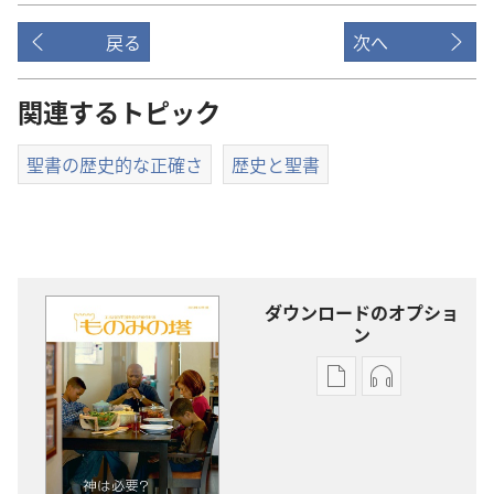
戻る
次へ
関連するトピック
聖書の歴史的な正確さ
歴史と聖書
ダウンロードのオプショ
ン
出
オー
版
ディ
物
オ
の
の