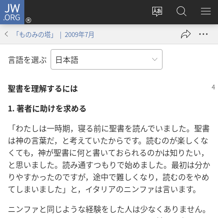
JW.ORG
ロ
サ
JW.ORG
メ
グ
イ
の
ニ
イ
「ものみの塔」 | 2009年7月
ト
検
を
ン
の
索
表
（新
言語を選ぶ
言
示
し
語
い
聖書を理解するには
を
タ
変
ブ
1. 著者に助けを求める
え
で
る
開
「わたしは一時期，寝る前に聖書を読んでいました。聖書
く）
は神の言葉だ，と考えていたからです。読むのが楽しくな
くても，神が聖書に何と書いておられるのかは知りたい，
と思いました。読み通すつもりで始めました。最初は分か
りやすかったのですが，途中で難しくなり，読むのをやめ
てしまいました」と，イタリアのニンファは言います。
ニンファと同じような経験をした人は少なくありません。