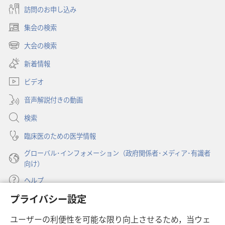
ショ
訪問のお申し込み
ン
集会の検索
「も
（新
の
し
大会の検索
（新
い
み
し
新着情報
タ
の
い
ブ
塔」
ビデオ
タ
で
ブ
2009
開
音声解説付きの動画
で
年
く）
開
検索
7
く）
月
臨床医のための医学情報
グローバル･インフォメーション（政府関係者･メディア･有識者
向け）
ヘルプ
プライバシー設定
寄付
（新
ユーザーの利便性を可能な限り向上させるため，当ウェ
し