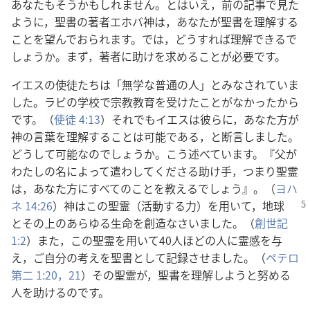
あなたもそうかもしれません。とはいえ，前の記事で見た
ように，聖書の著者エホバ神は，あなたが聖書を理解する
ことを望んでおられます。では，どうすれば理解できるで
しょうか。まず，著者に助けを求めることが必要です。
イエスの使徒たちは「無学な普通の人」とみなされていま
した。ラビの学校で宗教教育を受けたことがなかったから
です。（
使徒 4:13
）それでもイエスは彼らに，あなた方が
神の言葉を理解することは可能である，と断言しました。
どうして可能なのでしょうか。こう述べています。『父が
わたしの名によって遣わしてくださる助け手，つまり聖霊
は，あなた方にすべてのことを教えるでしょう』。（
ヨハ
ネ 14:26
）
神はこの聖霊（活動する力）を用いて，地球
とその上のあらゆる生命を創造なさいました。（
創世記
1:2
）また，この聖霊を用いて40人ほどの人に霊感を与
え，ご自分の考えを聖書として記録させました。（
ペテロ
第二 1:20，21
）その聖霊が，聖書を理解しようと努める
人を助けるのです。