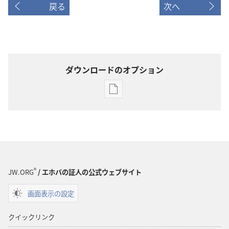
戻る
次へ
ダウンロードのオプション
出
版
物
の
ダ
ウ
ン
®
JW.ORG
/ エホバの証人の公式ウェブサイト
ロー
画面表示の設定
ド
オ
クイックリンク
プ