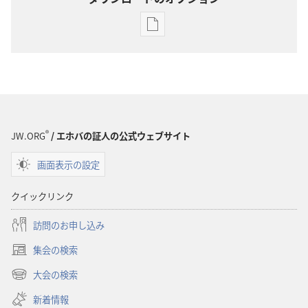
出
版
物
の
ダ
ウ
ン
®
JW.ORG
/ エホバの証人の公式ウェブサイト
ロー
画面表示の設定
ド
オ
クイックリンク
プ
ショ
訪問のお申し込み
ン
集会の検索
「も
（新
の
し
大会の検索
（新
い
み
し
新着情報
タ
の