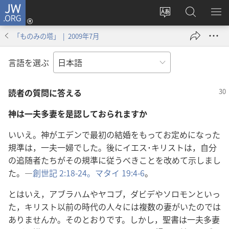
JW.ORG
ロ
サ
JW.ORG
メ
グ
イ
の
ニ
イ
「ものみの塔」 | 2009年7月
ト
検
を
ン
の
索
表
（新
言語を選ぶ
言
示
し
語
い
読者の質問に答える
を
タ
変
ブ
神は一夫多妻を是認しておられますか
え
で
る
開
いいえ。神がエデンで最初の結婚をもってお定めになった
く）
規準は，一夫一婦でした。後にイエス･キリストは，自分
の追随者たちがその規準に従うべきことを改めて示しまし
た。―
創世記 2:18-24。
マタイ 19:4-6
。
とはいえ，アブラハムやヤコブ，ダビデやソロモンといっ
た，キリスト以前の時代の人々には複数の妻がいたのでは
ありませんか。そのとおりです。しかし，聖書は一夫多妻