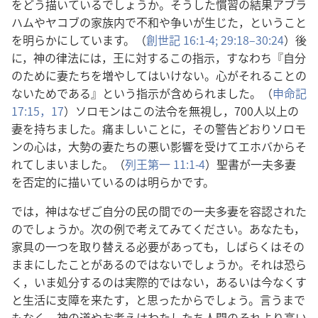
をどう描いているでしょうか。そうした慣習の結果アブラ
ハムやヤコブの家族内で不和や争いが生じた，ということ
を明らかにしています。（
創世記 16:1-4;
29:18–30:24
）後
に，神の律法には，王に対するこの指示，すなわち『自分
のために妻たちを増やしてはいけない。心がそれることの
ないためである』という指示が含められました。（
申命記
17:15，
17
）ソロモンはこの法令を無視し，700人以上の
妻を持ちました。痛ましいことに，その警告どおりソロモ
ンの心は，大勢の妻たちの悪い影響を受けてエホバからそ
れてしまいました。（
列王第一 11:1-4
）聖書が一夫多妻
を否定的に描いているのは明らかです。
では，神はなぜご自分の民の間での一夫多妻を容認された
のでしょうか。次の例で考えてみてください。あなたも，
家具の一つを取り替える必要があっても，しばらくはその
ままにしたことがあるのではないでしょうか。それは恐ら
く，いま処分するのは実際的ではない，あるいは今なくす
と生活に支障を来たす，と思ったからでしょう。言うまで
もなく，神の道やお考えはわたしたち人間のそれより高い