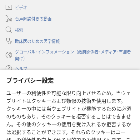
い
ブ
塔」
ビデオ
タ
で
ブ
2009
開
音声解説付きの動画
で
年
く）
開
検索
7
く）
月
臨床医のための医学情報
グローバル･インフォメーション（政府関係者･メディア･有識者
向け）
ヘルプ
プライバシー設定
寄付
（新
ユーザーの利便性を可能な限り向上させるため，当ウェ
し
ブサイトはクッキーおよび類似の技術を使用します。
い
ものみの塔 オンライン・ライブラリー
（新
タ
クッキーの中には当ウェブサイトが機能するために必須
し
ブ
®
のものもあり，そのクッキーを拒否することはできませ
JW Hub
い
（新
で
ん。その他のクッキーの使用を受け入れるか拒否するか
タ
し
開
®
JW Library
ブ
は選択することができます。それらのクッキーはユー
い
く）
で
タ
ザーの利便性を向上させる目的でのみ使用されます。こ