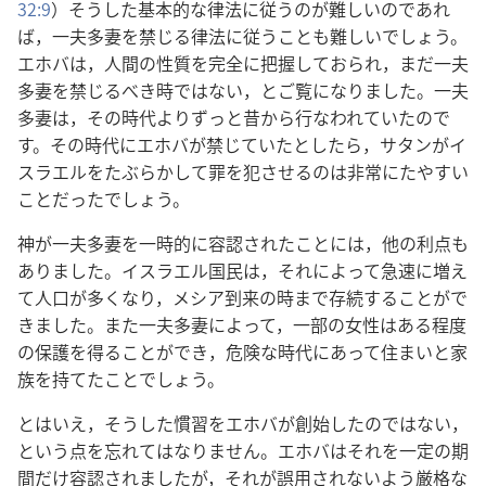
32:9
）そうした基本的な律法に従うのが難しいのであれ
ば，一夫多妻を禁じる律法に従うことも難しいでしょう。
エホバは，人間の性質を完全に把握しておられ，まだ一夫
多妻を禁じるべき時ではない，とご覧になりました。一夫
多妻は，その時代よりずっと昔から行なわれていたので
す。その時代にエホバが禁じていたとしたら，サタンがイ
スラエルをたぶらかして罪を犯させるのは非常にたやすい
ことだったでしょう。
神が一夫多妻を一時的に容認されたことには，他の利点も
ありました。イスラエル国民は，それによって急速に増え
て人口が多くなり，メシア到来の時まで存続することがで
きました。また一夫多妻によって，一部の女性はある程度
の保護を得ることができ，危険な時代にあって住まいと家
族を持てたことでしょう。
とはいえ，そうした慣習をエホバが創始したのではない，
という点を忘れてはなりません。エホバはそれを一定の期
間だけ容認されましたが，それが誤用されないよう厳格な