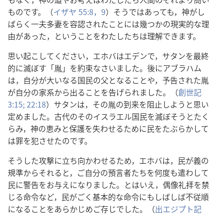
ものです。（
イザヤ 55:8，9
）そうではあっても，神がし
ばらく一夫多妻を容認されたことには幾つかの現実的な理
由があった，ということをわたしたちは理解できます。
思い起こしてください，エホバはエデンで，サタンを最終
的に滅ぼす「胤」を約束なさいました。後にアブラハム
は，自分が大いなる国民の父となることや，予告された胤
が自分の家系から出ることを告げられました。（
創世記
3:15;
22:18
）サタンは，その胤の到来を阻止しようと思い
定めました。古代のそのイスラエル国民を滅ぼそうとたく
らみ，神の恵みと保護を失わせるために民をたぶらかして
は罪を犯させたのです。
そうした攻撃に立ち向かわせるため，エホバは，民が義の
規準からそれると，ご自分の預言者たちを何度も遣わして
民に警告をお与えになりました。とはいえ，偶像礼拝を禁
じる命令など，民がごく基本的な命令にもしばしば不従順
になることをあらかじめご存じでした。（
出エジプト記