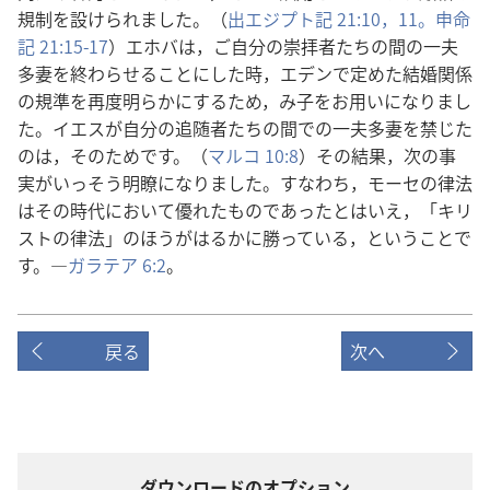
規制を設けられました。（
出エジプト記 21:10，11。
申命
記 21:15-17
）エホバは，ご自分の崇拝者たちの間の一夫
多妻を終わらせることにした時，エデンで定めた結婚関係
の規準を再度明らかにするため，み子をお用いになりまし
た。イエスが自分の追随者たちの間での一夫多妻を禁じた
のは，そのためです。（
マルコ 10:8
）その結果，次の事
実がいっそう明瞭になりました。すなわち，モーセの律法
はその時代において優れたものであったとはいえ，「キリ
ストの律法」のほうがはるかに勝っている，ということで
す。―
ガラテア 6:2
。
戻る
次へ
ダウンロードのオプション