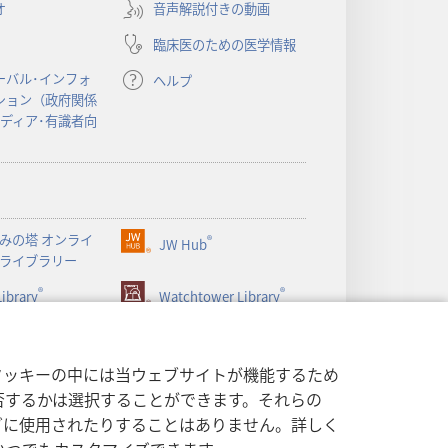
オ
音声解説付きの動画
タ
ブ
臨床医のための医学情報
で
開
ーバル･インフォ
ヘルプ
く）
ション（政府関係
メディア･有識者向
みの塔 オンライ
®
JW Hub
（新
ライブラリー
し
®
®
ibrary
い
Watchtower Library
タ
ブ
で
クッキーの中には当ウェブサイトが機能するため
開
否するかは選択することができます。それらの
く）
グに使用されたりすることはありません。詳しく