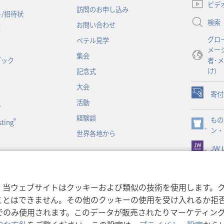
し
ビデ
訪問のお申し込み
い
/招待状
検索
タ
お問い合わせ
事
ブ
グロ
ベテル見学
で
メー
開
集会
ブック
者･
く）
け）
記念式
大会
寄付
（新
活動
ン
し
経験談
もの
い
®
ting
（新
ン・
タ
世界各地から
し
ブ
JW L
い
で
タ
開
ブ
く）
で
書朗読
，当ウェブサイトはクッキーおよび類似の技術を使用します。
開
ことはできません。その他のクッキーの使用を受け入れるか拒
く）
でのみ使用されます。このデータが販売されたりマーケティン