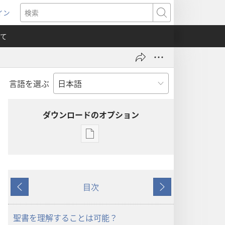
イン
新
検
索
て
言語を選ぶ
）
ダウンロードのオプション
出
版
物
の
目次
ダ
戻
次
ウ
る
へ
ン
聖書を理解することは可能？