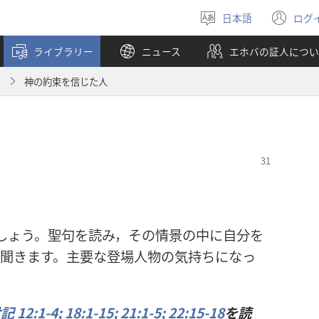
日本語
ログ
言
（
語
し
ライブラリー
ニュース
エホバの証人につい
を
い
選
タ
月
神の約束を信じた人
ぶ
ブ
で
開
く
ましょう。聖句を読み，その情景の中に自分を
を聞きます。主要な登場人物の気持ちになっ
 12:1-4;
18:1-15;
21:1-5;
22:15-18
を読