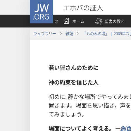
JW.ORG
エホバの証人
ホーム
聖書の教え
ライブラリー
雑誌
「ものみの塔」 | 2009年7
若い皆さんのために
神の約束を信じた人
初めに: 静かな場所でやってみ
置きます。場面を思い描き，声
てみましょう。
場面についてよく考える。
―
創世記