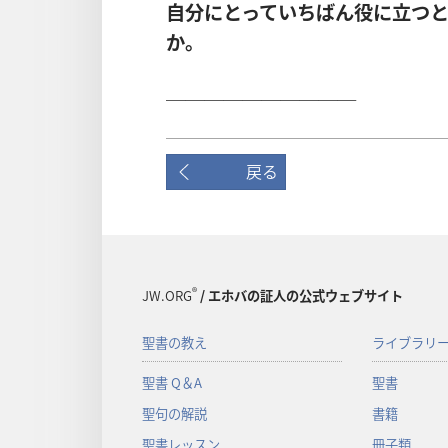
自分にとっていちばん役に立つ
か。
＿＿＿＿＿＿＿＿＿＿
戻る
®
JW.ORG
/ エホバの証人の公式ウェブサイト
聖書の教え
ライブラリ
聖書 Q＆A
聖書
聖句の解説
書籍
聖書レッスン
冊子類