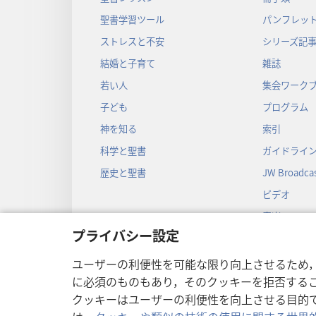
聖書学習ツール
パンフレット
ストレスと不安
シリーズ記
結婚と子育て
雑誌
若い人
集会ワーク
子ども
プログラム
神を知る
索引
科学と聖書
ガイドライ
歴史と聖書
JW Broadcas
ビデオ
音楽
プライバシー設定
音声劇
劇形式の聖
ユーザーの利便性を可能な限り向上させるため
に必須のものもあり，そのクッキーを拒否する
クッキーはユーザーの利便性を向上させる目的