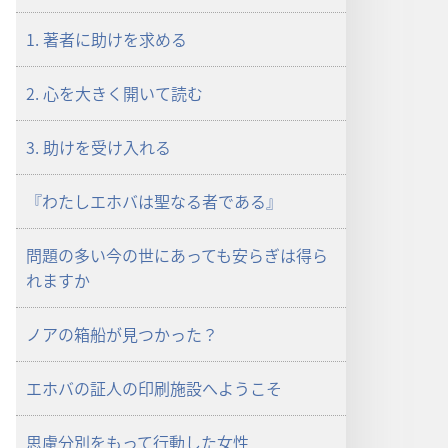
ロー
ド
1. 著者に助けを求める
オ
プ
2. 心を大きく開いて読む
ショ
ン
3. 助けを受け入れる
「も
の
『わたしエホバは聖なる者である』
み
の
塔」
問題の多い今の世にあっても安らぎは得ら
2009
れますか
年
7
ノアの箱船が見つかった？
月
エホバの証人の印刷施設へようこそ
思慮分別をもって行動した女性