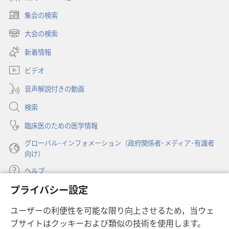
ン
集会の検索
「も
（新
の
し
大会の検索
（新
い
み
し
新着情報
タ
の
い
ブ
塔」
ビデオ
タ
で
ブ
2009
開
音声解説付きの動画
で
年
く）
開
検索
7
く）
月
臨床医のための医学情報
グローバル･インフォメーション（政府関係者･メディア･有識者
向け）
ヘルプ
プライバシー設定
寄付
（新
ユーザーの利便性を可能な限り向上させるため，当ウェ
し
ブサイトはクッキーおよび類似の技術を使用します。
い
ものみの塔 オンライン・ライブラリー