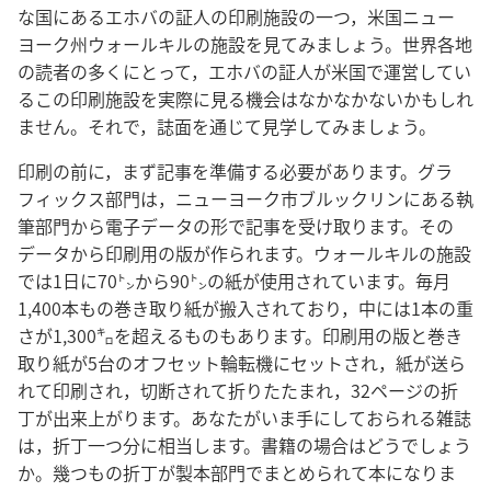
な国にあるエホバの証人の印刷施設の一つ，米国ニュー
ヨーク州ウォールキルの施設を見てみましょう。世界各地
の読者の多くにとって，エホバの証人が米国で運営してい
るこの印刷施設を実際に見る機会はなかなかないかもしれ
ません。それで，誌面を通じて見学してみましょう。
印刷の前に，まず記事を準備する必要があります。グラ
フィックス部門は，ニューヨーク市ブルックリンにある執
筆部門から電子データの形で記事を受け取ります。その
データから印刷用の版が作られます。ウォールキルの施設
では1日に70㌧から90㌧の紙が使用されています。毎月
1,400本もの巻き取り紙が搬入されており，中には1本の重
さが1,300㌔を超えるものもあります。印刷用の版と巻き
取り紙が5台のオフセット輪転機にセットされ，紙が送ら
れて印刷され，切断されて折りたたまれ，32ページの折
丁が出来上がります。あなたがいま手にしておられる雑誌
は，折丁一つ分に相当します。書籍の場合はどうでしょう
か。幾つもの折丁が製本部門でまとめられて本になりま