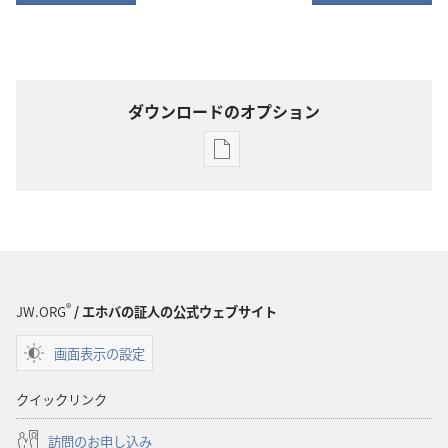
ダウンロードのオプション
出
版
物
の
ダ
ウ
ン
®
JW.ORG
/ エホバの証人の公式ウェブサイト
ロー
画面表示の設定
ド
オ
クイックリンク
プ
ショ
訪問のお申し込み