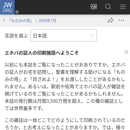
JW.ORG
ロ
サ
JW.ORG
メ
グ
イ
の
ニ
イ
「ものみの塔」 | 2009年7月
ト
検
を
ン
の
索
表
（新
言語を選ぶ
言
示
し
語
い
エホバの証人の印刷施設へようこそ
を
タ
変
ブ
以前にも本誌をご覧になったことがおありですか。エホバ
え
で
の証人がお宅を訪問し，聖書を理解する助けになる「もの
る
開
みの塔」と「目ざめよ！」をお渡ししたことがあるかもし
く）
れません。あるいは，駅前や街角でエホバの証人が雑誌を
掲げているのをご覧になったことがあるかもしれません。
本誌の発行数は月間3,500万冊を超え，この種の雑誌とし
ては世界最多です。
この雑誌は一体どこでどのようにして印刷されているのだ
ろうか，とお考えになったことがありますか。では，様々