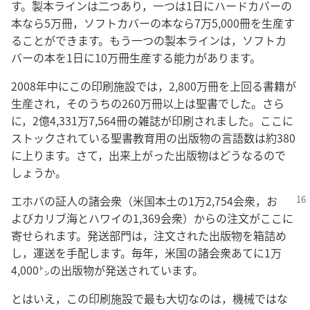
す。製本ラインは二つあり，一つは1日にハードカバーの
本なら5万冊，ソフトカバーの本なら7万5,000冊を生産す
ることができます。もう一つの製本ラインは，ソフトカ
バーの本を1日に10万冊生産する能力があります。
2008年中にこの印刷施設では，2,800万冊を上回る書籍が
生産され，そのうちの260万冊以上は聖書でした。さら
に，2億4,331万7,564冊の雑誌が印刷されました。ここに
ストックされている聖書教育用の出版物の言語数は約380
に上ります。さて，出来上がった出版物はどうなるので
しょうか。
エホバの証人の諸会衆（米国本土の1万2,754
会衆，お
よびカリブ海とハワイの1,369会衆）からの注文がここに
寄せられます。発送部門は，注文された出版物を箱詰め
し，運送を手配します。毎年，米国の諸会衆あてに1万
4,000㌧の出版物が発送されています。
とはいえ，この印刷施設で最も大切なのは，機械ではな