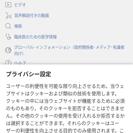
ブ
塔」
ビデオ
タ
で
ブ
2008
開
音声解説付きの動画
で
年
く）
開
検索
2
く）
月
臨床医のための医学情報
グローバル･インフォメーション（政府関係者･メディア･有識者
向け）
ヘルプ
プライバシー設定
寄付
（新
ユーザーの利便性を可能な限り向上させるため，当ウェ
し
ブサイトはクッキーおよび類似の技術を使用します。
い
ものみの塔 オンライン・ライブラリー
（新
タ
クッキーの中には当ウェブサイトが機能するために必須
し
ブ
®
のものもあり，そのクッキーを拒否することはできませ
JW Hub
い
（新
で
ん。その他のクッキーの使用を受け入れるか拒否するか
タ
し
開
®
JW Library
は選択することができます。それらのクッキーはユー
ブ
い
く）
で
タ
ザーの利便性を向上させる目的でのみ使用されます。こ
®