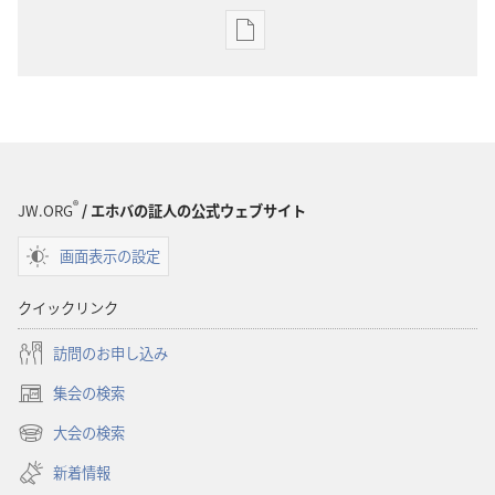
出
版
物
の
ダ
ウ
ン
®
JW.ORG
/ エホバの証人の公式ウェブサイト
ロー
画面表示の設定
ド
オ
クイックリンク
プ
ショ
訪問のお申し込み
ン
集会の検索
「も
（新
の
し
大会の検索
（新
い
み
し
新着情報
タ
の
い