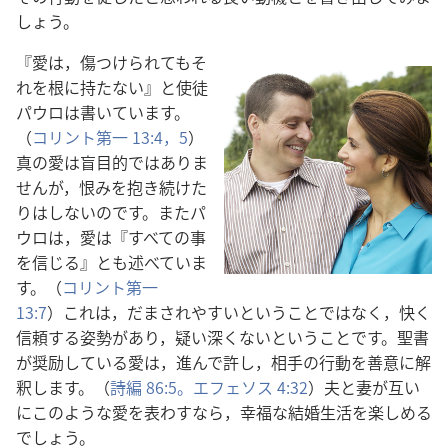
しょう。
『愛は，傷つけられてもそ
れを根に持たない』と使徒
パウロは書いています。
（
コリント第一 13:4，5
）
真の愛は盲目的ではありま
せんが，恨みを抱き続けた
りはしないのです。またパ
ウロは，愛は『すべての事
を信じる』とも述べていま
す。（
コリント第一
13:7
）これは，だまされやすいということではなく，快く
信頼する姿勢があり，疑い深くないということです。聖書
が奨励している愛は，進んで許し，相手の行動を善意に解
釈します。（
詩編 86:5。
エフェソス 4:32
）夫と妻が互い
にこのような愛を表わすなら，幸福な結婚生活を楽しめる
でしょう。