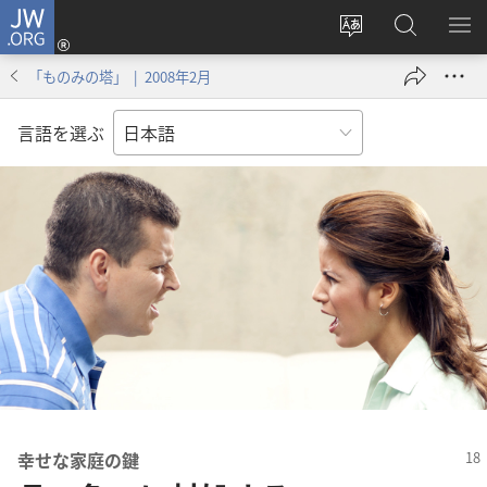
JW.ORG
ロ
サ
JW.ORG
メ
グ
イ
の
ニ
イ
「ものみの塔」 | 2008年2月
ト
検
を
ン
の
索
表
（新
言語を選ぶ
言
示
し
語
い
を
タ
変
ブ
え
で
る
開
く）
幸せな家庭の鍵