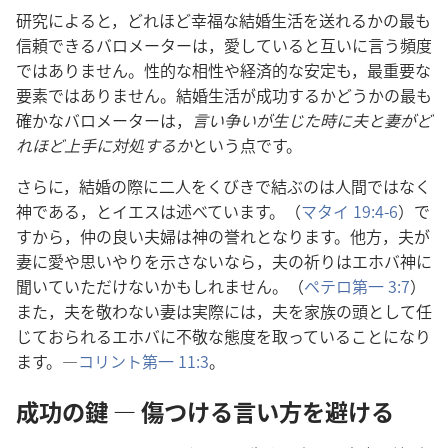
研究によると，どれほど幸福な結婚生活を送れるかの最も
信頼できるバロメーターは，愛していると互いに言う頻度
ではありません。性的な相性や経済的な安定も，最重要な
要素ではありません。結婚生活が成功するかどうかの最も
確かなバロメーターは，
言い争いが生じた時に夫と妻がど
れほど上手に対処するか
という点です。
さらに，結婚の際に二人をくびきで結ぶのは人間ではなく
神である，とイエスは述べています。（
マタイ 19:4-6
）で
すから，仲の良い夫婦は神の誉れとなります。他方，夫が
妻に愛や思いやりを示さないなら，夫の祈りはエホバ神に
聞いていただけないかもしれません。（
ペテロ第一 3:7
）
また，夫を敬わない妻は実際には，夫を家族の頭として任
じておられるエホバに不敬な態度を取っていることになり
ます。―
コリント第一 11:3
。
成功の鍵 ― 傷つける言い方を避ける