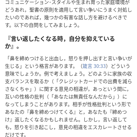
コミュニケーション･スタイルや生まれ育った家庭環境が
どうあれ，聖書の原則を適用して言い争いにうまく対処し
たいのであれば，幾つかの有害な話し方を避けるべきで
す。以下の自問をしてみましょう。
『言い返したくなる時，自分を抑えている
か』。
「鼻を締めつけると出血し，怒りを押し出すと言い争いが
生じる」という格言があります。（
箴言 30:33
）どういう
意味でしょうか。例で考えましょう。どのように家族の収
支バランスを取るか（「クレジットカードでの出費を減ら
さなくちゃ」）に関する意見の相違が，あっという間に，
互いの性格の批判（「あなたは無責任なんだから」）に
なってしまうことがあります。相手が性格批判という形で
あなたの『鼻を締めつけてくる』と，あなたも『締めつ
け』返したくなるかもしれません。しかし，言い返して
も，怒りを引き起こし，意見の相違をエスカレートさせる
だけです。