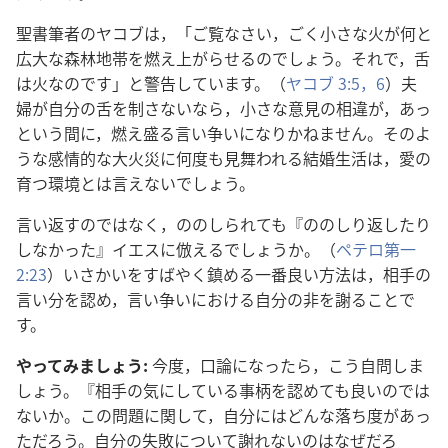
聖書筆者のヤコブは，「ご覧なさい，ごく小さな火が何と
広大な森林地帯を燃え上がらせるのでしょう。それで，舌
は火なのです」と警告しています。（
ヤコブ 3:5，6
）夫
婦が自分の舌を制さないなら，小さな意見の相違が，あっ
という間に，燃え盛る言い争いになりかねません。そのよ
うな感情的な大火災に何度も見舞われる結婚生活は，愛の
育つ環境とは言えないでしょう。
言い返すのではなく，ののしられても『ののしり返したり
しなかった』イエスに倣えるでしょうか。（
ペテロ第一
2:23
）いさかいをすばやく鎮める一番良い方法は，相手の
言い分を認め，言い争いにおける自分の非を謝ることで
す。
やってみましょう:
今度，口論になったら，こう自問しま
しょう。『相手の気にしている事柄を認めても良いのでは
ないか。この問題に関して，自分にはどんな落ち度があっ
ただろう。自分の失敗について謝れないのはなぜだろ