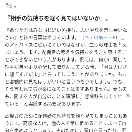
う』。
『相手の気持ちを軽く見てはいないか』。
『あなた方はみな同じ思いを持ち，思いやりを示し合いな
さい』と神の言葉は命じています。（
ペテロ第一 3:8
）こ
のアドバイスに従いにくいのはなぜか，二つの理由を考え
ましょう。まず，配偶者の考えや気持ちをうまく察するこ
とができないという点があります。例えば，何かに関して
相手が自分より心配して取り乱している時，「君は大げさ
に騒ぎすぎだよ」と言ってしまうことがありますか。もっ
と客観的に見たほうがいいと言うつもりでしょう。でも，
そう言われて気が楽になることはまずありません。妻も夫
も，愛する人
が自分のことを理解し，感情移入してくれ
ている，と実感する必要があります。
高慢さのために配偶者の気持ちを軽く見てしまうこともあ
ります。高慢な人は，他の人を常に低めることによって自
分を高めようとします。そのために，悪口を言ったり，不