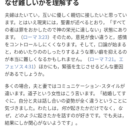
なぜ難しいかを理解する
夫婦はたいてい，互いに優しく親切に接したいと思ってい
ます。とはいえ現実には，聖書が述べるとおり，「すべて
の者は罪をおかしたので神の栄光に達しない」状態にあり
ます。（
ローマ 3:23
）そのため，意見が食い違うと，感情
をコントロールしにくくなります。そして，口論が始まる
と，わめいたりののしったりするような悪い癖を抑えるの
が本当に難しくなるかもしれません。（
ローマ 7:21。
エ
フェソス 4:31
）ほかにも，緊張を生じさせるどんな要因
があるでしょうか。
多くの場合，夫と妻ではコミュニケーション･スタイルが
違います。道子という女性はこう言います。「結婚してす
ぐに，自分と夫は話し合いの姿勢が全く違うということに
気づきました。わたしは，
何が
起きたかだけでなく，
な
ぜ
，
どのように
起きたかを話すのが好きです。でも夫は，
結果にしか関心がないようです」。