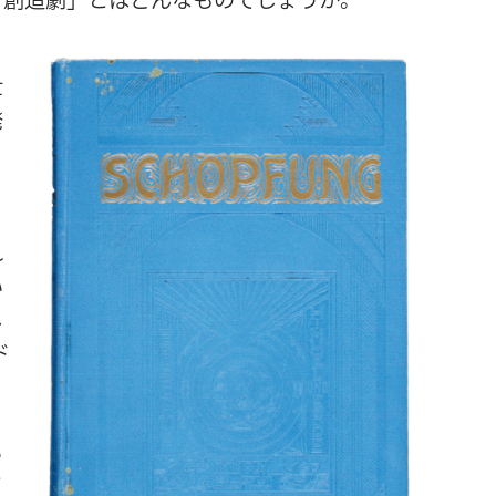
世
発
ラ
。
​
い
​
​
​
​
イ