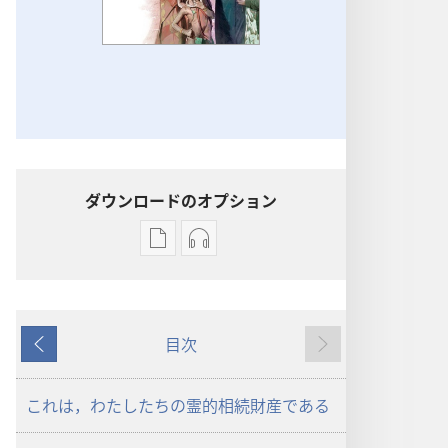
ダウンロードのオプション
出
オー
版
ディ
物
オ
の
の
目次
ダ
ダ
戻
次
ウ
ウ
る
へ
ン
ン
これは，わたしたちの霊的相続財産である
ロー
ロー