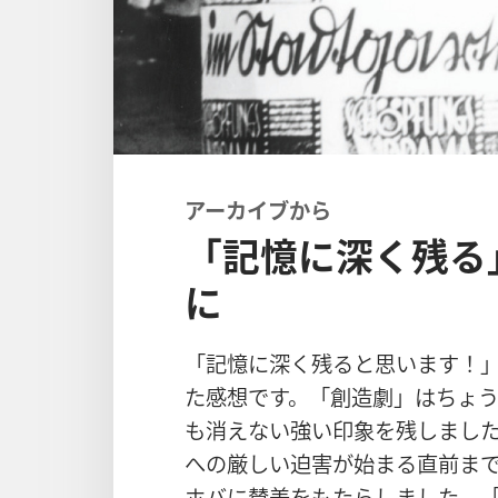
アーカイブ​から
「記憶に深く残る
に
「記憶​に​深く​残る​と​思い​ます！」 
た​感想​です。「創造​劇」は​ちょうど​
も​消え​ない​強い​印象​を​残し​まし​
へ​の​厳しい​迫害​が​始まる​直前​
ホバ​に​賛美​を​もたらし​まし​た。