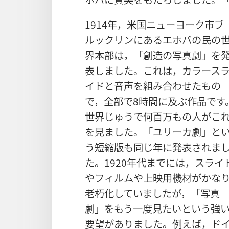
1914​年，米国​ニューヨーク​市​ブ
ルックリン​に​ある​エホバ​の​民​の​
界​本部​は，「創造​の​写真​劇」を​
表​し​まし​た。これ​は，カラース
イド​と​音声​を​組み合わせ​た​もの​
で，全部​で​8​時間​に​及ぶ​作品​です
世界​じゅう​で​何百万​も​の​人​が​これ
を​見​まし​た。「ユリーカ​劇」と​
う​短縮​版​も​同じ​年​に​発表​さ​れ​まし
た。1920​年代​まで​に​は，スライド
や​フィルム​や​上映​用​機材​が​かなり
老朽​化​し​て​い​まし​た​が，「写真​
劇」を​もう​一度​見​たい​と​いう​強い
要望​が​あり​まし​た。例えば，ド