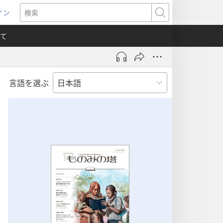
イン
新
検
索
て
言語を選ぶ
）