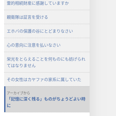
ド
ド
霊的相続財産に感謝していますか
オ
オ
プ
プ
親衛隊は証言を受ける
ショ
ショ
ン
ン
エホバの保護の谷にとどまりなさい
「も
「も
の
の
心の意向に注意を払いなさい
み
み
の
の
塔」
塔」
栄光をとらえることを何ものにも妨げられ
（研
（研
てはなりません
究
究
用）
用）
その女性はカヤファの家系に属していた
2013
2013
年
年
アーカイブから
2
2
「記憶に深く残る」ものがちょうどよい時
月
月
に