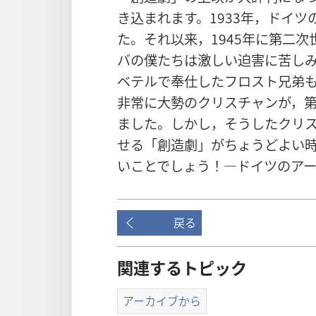
き込ま​れ​ます。1933​年，ドイツ​の​
た。それ​以来，1945​年​に​第​二​
バ​の​僕​たち​は​激しい​迫害​に​苦
ベテル​で​奉仕​し​た​フロスト​兄弟​も，
非常​に​大勢​の​クリスチャン​が，第​二​
まし​た。しかし，そう​し​た​クリスチ
せる「創造​劇」が​ちょうど​よい​時​
い​こと​でしょ​う！―ドイツ​の​ア
戻る
関連するトピック
アーカイブから