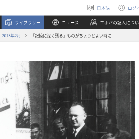
日本語
ログ
言
（
語
し
ライブラリー
ニュース
エホバの証人につい
を
い
選
タ
2013年2月
「記憶に深く残る」ものがちょうどよい時に
ぶ
ブ
で
開
く