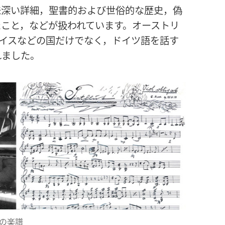
​興味深い​詳細，聖書​的​および​世俗​的​な​歴史，偽
​き​た​こと，など​が​扱わ​れ​て​い​ます。オーストリ
ど​の​国​だけ​で​なく，ドイツ​語​を​話す​
れ​まし​た。
の​楽譜