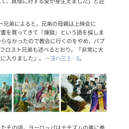
て，真理​に​対する​愛​が​芽生え​まし​た」と​述
​に​よる​と，兄弟​の​母親​は​上映​会​に​
​を​買っ​て​き​て『煉獄』と​いう​語​を​探し​ま
​なかっ​た​の​で​教会​に​行く​の​を​やめ，バプ
。フロスト​兄弟​も​述べる​とおり，「非常​に​大
理​に​入り​まし​た」。―
ヨハ​三 1‐3
。
っ​た​その​頃，ヨーロッパ​は​ナチズム​の​嵐​に​巻