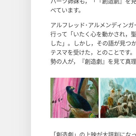
ハーツ​姉妹​も，「『創造​劇』を​見​
べ​て​い​ます。
アルフレッド​･​アルメンディンガー​兄弟
行っ​て「いたく​心​を​動かさ​れ，聖書
し​た」。しかし，その​語​が​見つから
テスマ​を​受け​た，と​の​こと​です
勢​の​人​が，『創造​劇』を​見​て​真
「創造​劇」の​上映​が​大​評判​に​な