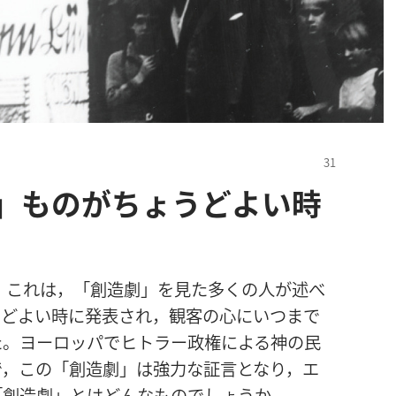
」ものがちょうどよい時
これ​は，「創造​劇」を​見​た​多く​の​人​が​述べ​
よい​時​に​発表​さ​れ，観客​の​心​に​いつ​まで​
た。ヨーロッパ​で​ヒトラー​政権​に​よる​神​の​民​
まで，この「創造​劇」は​強力​な​証言​と​なり，エ
「創造​劇」と​は​どんな​もの​でしょ​う​か。