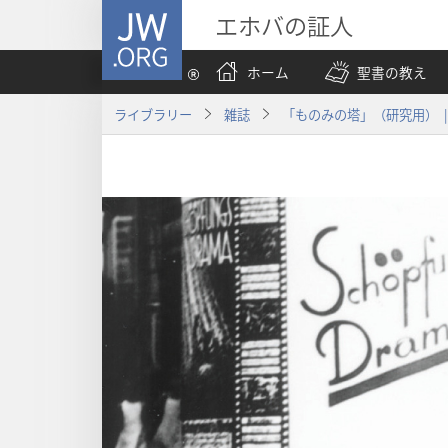
JW.ORG
エホバの証人
ホーム
聖書の教え
ライブラリー
雑誌
「ものみの塔」（研究用） | 