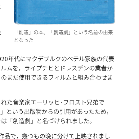
た
』
​
「創造」の​本。「創造​劇」と​いう​名前​の​由来​
​
と​なっ​た
20​年代​に​マクデブルク​の​ベテル​家族​の​代表​
フィルム​を，ライプチヒ​と​ドレスデン​の​業者​か
の​まだ​使用​できる​フィルム​と​組み合わせ​ま
ま​れ​た​音楽​家​エーリッヒ​･​フロスト​兄弟​で
いう​出版​物​から​の​引用​が​あっ​た​ため，
​は「創造​劇」と​名づけ​られ​まし​た。
作品​で，幾つ​も​の​晩​に​分け​て​上映​さ​れ​まし​