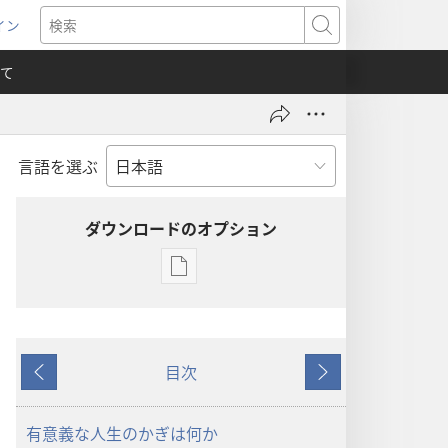
イン
新
検
索
て
言語を選ぶ
）
ダウンロードのオプション
出
版
物
の
目次
ダ
戻
次
ウ
る
へ
ン
有意義な人生のかぎは何か