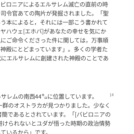
バビロニアによるエルサレム滅亡の直前の時
の司令官あての陶片が発掘されました。「聖
いう本によると，それには一部こう書かれて
ヤハウェ[エホバ]があなたの幸せを気にか
私にご命令くださった件に関しては，万事順
の神殿にとどまっています」。多くの学者た
代にエルサレムに創建された神殿のことであ
サレムの南西44㌔に位置
しています。
，一群のオストラカが見つかりました。少なく
書簡であるとされています。「[バビロニアの
避けられないとユダが悟った時期の政治情勢
しているから」です。