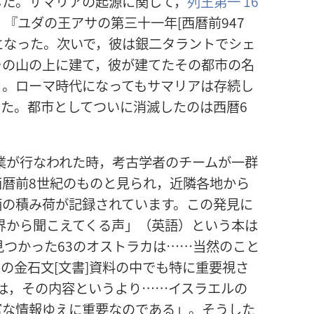
した。サマリアの起源に関して，
列王第一 16
『ユダの王アサの第三十一年[西暦前947
となった。次いで，彼は銀二タラントでシェ
その山の上に建て，彼が建てたその都市の名
』。ローマ時代になってもサマリアは存続し
た。都市としてついに消滅したのは西暦6
作業が行なわれた時，考古学者のチームが一群
暦前8世紀のものと見られ，近隣各地から
酒の積み荷が記録されています。この発見に
世界から聞こえてくる声」（英語）という本は
見つかった63のオストラカは……当然のこと
の金石文[文書]資料の中でも特に重要視さ
は，その内容というより……イスラエルの
富な情報ゆえに重要なのである」。そうした