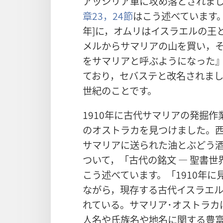
アッシリア軍に攻め落とされま
章23，24節
はこう述べています。
年]に，オムリはイスラエルの王
メルからサマリアの山を買い，
をサマリアと呼ぶようになった
ており，セバステと改名されまし
世紀のことです。
1910年に古代サマリアの発掘
のオストラカを見つけました。西
サマリアに送られた油とぶどう
ついて，「古代の銘文 ― 聖書
こう述べています。「1910年に
ながら，現存する古代イスラエル
れている。サマリア･オストラカ
人名や氏族名や地名に関する豊