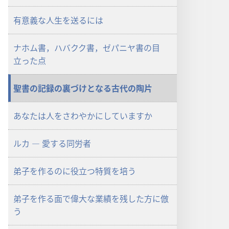
ロー
ド
有意義な人生を送るには
オ
プ
ナホム書，ハバクク書，ゼパニヤ書の目
ショ
立った点
ン
「も
聖書の記録の裏づけとなる古代の陶片
の
み
あなたは人をさわやかにしていますか
の
塔」
（研
ルカ ― 愛する同労者
究
用）
弟子を作るのに役立つ特質を培う
2007
年
弟子を作る面で偉大な業績を残した方に倣
11
う
月