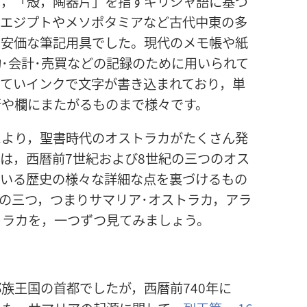
は，「殻，陶器片」を指すギリシャ語に基づ
。エジプトやメソポタミアなど古代中東の多
は安価な筆記用具でした。現代のメモ帳や紙
･会計･売買などの記録のために用いられて
いていインクで文字が書き込まれており，単
行や欄にまたがるものまで様々です。
により，聖書時代のオストラカがたくさん発
は，西暦前7世紀および8世紀の三つのオス
ている歴史の様々な詳細な点を裏づけるもの
の三つ，つまりサマリア･オストラカ，アラ
トラカを，一つずつ見てみましょう。
族王国の首都でしたが，西暦前740年に