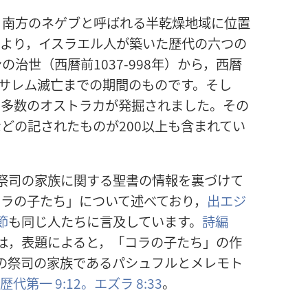
り南方のネゲブと呼ばれる半乾燥地域に位置
により，イスラエル人が築いた歴代の六つの
治世（西暦前1037-998年）から，西暦
ルサレム滅亡までの期間のものです。そし
も多数のオストラカが発掘されました。その
どの記されたものが200以上も含まれてい
祭司の家族に関する聖書の情報を裏づけて
コラの子たち」について述べており，
出エジ
節
も同じ人たちに言及しています。
詩編
は，表題によると，「コラの子たち」の作
の祭司の家族であるパシュフルとメレモト
歴代第一 9:12。
エズラ 8:33
。