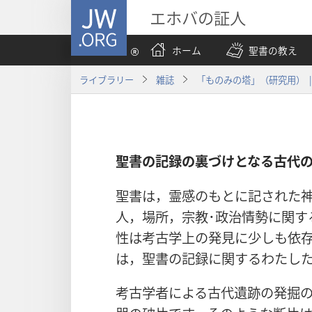
JW.ORG
エホバの証人
ホーム
聖書の教え
ライブラリー
雑誌
「ものみの塔」（研究用） | 2
聖書の記録の裏づけとなる古代
聖書は，霊感のもとに記された
人，場所，宗教･政治情勢に関す
性は考古学上の発見に少しも依
は，聖書の記録に関するわたし
考古学者による古代遺跡の発掘