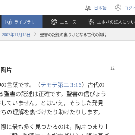
日本語
ログ
言
（
語
し
ライブラリー
ニュース
エホバの証人につい
を
い
選
タ
007年11月15日
聖書の記録の裏づけとなる古代の陶片
ぶ
ブ
で
開
く
の陶片
神の言葉です。（
テモテ第二 3:16
）古代の
る聖書の記述は正確です。聖書の信ぴょう
存していません。とはいえ，そうした発見
たちの理解を裏づけたり助けたりします。
の際に最も多く見つかるのは，陶片つまり土