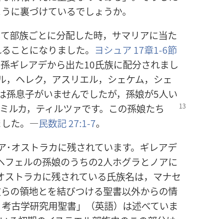
ように裏づけているでしょうか。
して部族ごとに分配した時，サマリアに当た
れることになりました。
ヨシュア 17章1-6節
孫ギレアデから出た10氏族に配分されまし
ル，ヘレク，アスリエル，シェケム，シェ
は孫息子がいませんでしたが，孫娘が5人い
ミルカ，
ティルツァです。この孫娘たち
ました。―
民数記 27:1-7
。
ア･オストラカに残されています。ギレアデ
ヘフェルの孫娘のうちの2人ホグラとノアに
オストラカに残されている氏族名は，マナセ
彼らの領地とを結びつける聖書以外からの情
 考古学研究用聖書」（英語）は述べていま