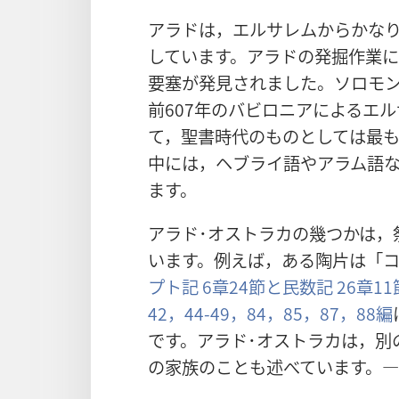
アラドは，エルサレムからかな
しています。アラドの発掘作業
要塞が発見されました。ソロモンの
前607年のバビロニアによるエ
て，聖書時代のものとしては最
中には，ヘブライ語やアラム語な
ます。
アラド･オストラカの幾つかは，
います。例えば，ある陶片は「
プト記 6章24節と
民数記 26章11
42，
44-49，
84，
85，
87，
88編
です。アラド･オストラカは，別
の家族のことも述べています。―