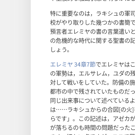
特に重要なのは，ラキシュの軍
校がやり取りした幾つかの書簡
預言者エレミヤの書の言葉遣い
の危機的な時代に関する聖書の
しょう。
エレミヤ 34章7節
でエレミヤは
の軍勢は，エルサレム，ユダの
対して戦いをしていた。防備の
都市の中で残されていたものだ
同じ出来事について述べているよ
は……ラキシュからの合図[の火
らです」。この記述は，アゼカ
が落ちるのも時間の問題だった