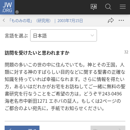
JW.ORG
ロ
サ
JW.ORG
メ
グ
イ
の
ニ
イ
「ものみの塔」（研究用） | 2003年7月15日
ト
検
を
ン
の
索
表
（新
言語を選ぶ
言
示
し
語
い
訪問を受けたいと思われますか
を
タ
変
ブ
問題の多いこの世の中に住んでいても，神とその王国，人
え
で
類に対する神のすばらしい目的などに関する聖書の正確な
る
開
知識を持っていれば幸福になれます。さらに情報を得たい
く）
方，あるいはだれかがお宅をお訪ねしてご一緒に無料の聖
書研究を行なうことをご希望の方は，どうぞ〒243-0496
海老名市中新田1271 エホバの証人，もしくは2ページの
ご都合のよい宛先に，手紙でお知らせください。