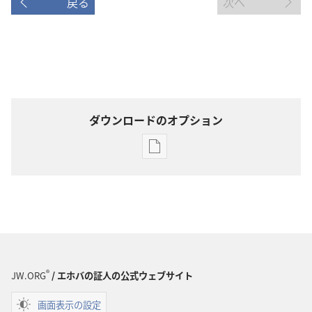
戻る
次へ
ダウンロードのオプション
出
版
物
の
ダ
ウ
ン
®
ロー
JW.ORG
/ エホバの証人の公式ウェブサイト
ド
画面表示の設定
オ