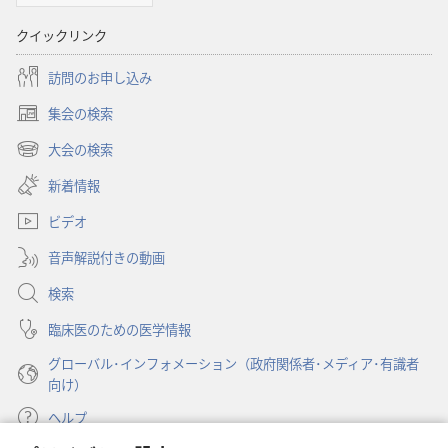
プ
クイックリンク
ショ
ン
訪問のお申し込み
「も
集会の検索
の
（新
し
み
大会の検索
（新
い
の
し
新着情報
タ
塔」
い
ブ
ビデオ
（研
タ
で
ブ
究
開
音声解説付きの動画
で
く）
用）
開
検索
2003
く）
年
臨床医のための医学情報
7
グローバル･インフォメーション（政府関係者･メディア･有識者
月
向け）
15
ヘルプ
日