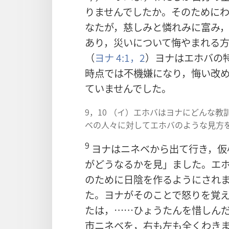
りませんでしたか。そのために
なたが，慈しみと憐れみに富み
あり，災いについて悔やまれる
（
ヨナ 4:1，2
）ヨナはエホバの
時点では不機嫌になり，悔い改
ていませんでした。
9，10 （イ）エホバはヨナにどんな
ベの人々に対してエホバのような見方
9
ヨナはニネベから出て行き，仮
がどうなるかを見」ました。エ
のために日陰を作るようにされ
た。ヨナがそのことで怒りを覚
たは，……ひょうたんを惜しん
市ニネベを，右も左も全くわき