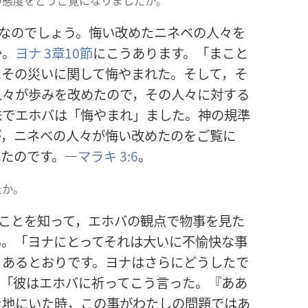
なのでしょう。悔い改めたニネベの人々を
か。
ヨナ 3章10節
にこうあります。「まこと
たその災いに関して悔やまれた。そして，そ
人々が歩みを改めたので，その人々に対する
味でエホバは「悔やまれ」ました。神の規準
が，ニネベの人々が悔い改めたのをご覧に
れたのです。―
マラキ 3:6
。
たか。
ことを知って，エホバの観点で物事を見た
ん。「ヨナにとってそれは大いに不愉快な事
とあるとおりです。ヨナはさらにどうしたで
。「彼はエホバに祈ってこう言った。『ああ
土地にいた時，この事がわたしの問題ではあ