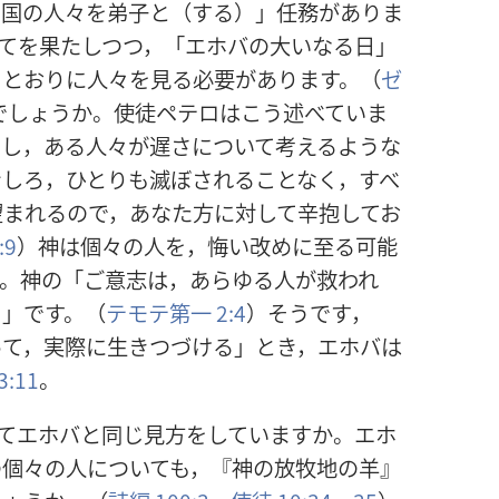
の国の人々を弟子と（する）」任務がありま
てを果たしつつ，「エホバの大いなる日」
るとおりに人々を見る必要があります。（
ゼ
でしょうか。使徒ペテロはこう述べていま
関し，ある人々が遅さについて考えるような
むしろ，ひとりも滅ぼされることなく，すべ
望まれるので，あなた方に対して辛抱してお
:9
）神は個々の人を，悔い改めに至る可能
す。神の「ご意志は，あらゆる人が救われ
と」です。（
テモテ第一 2:4
）そうです，
って，実際に生きつづける」とき，エホバは
:11
。
てエホバと同じ見方をしていますか。エホ
の個々の人についても，『神の放牧地の羊』