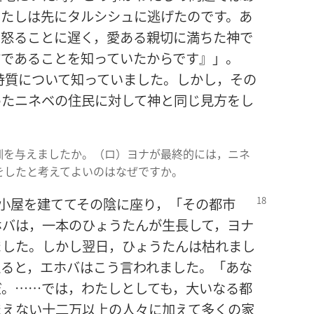
わたしは先にタルシシュに逃げたのです。あ
，怒ることに遅く，愛ある親切に満ちた神で
方であることを知っていたからです』」。
特質について知っていました。しかし，その
めたニネベの住民に対して神と同じ見方をし
教訓を与えましたか。（ロ）ヨナが最終的には，ニネ
をしたと考えてよいのはなぜですか。
小屋を建ててその
陰に座り，「その都市
ホバは，一本のひょうたんが生長して，ヨナ
ました。しかし翌日，ひょうたんは枯れまし
えると，エホバはこう言われました。「あな
だ。……では，わたしとしても，大いなる都
まえない十二万以上の人々に加えて多くの家