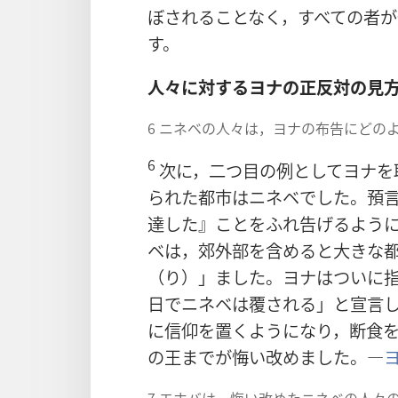
ぼされることなく，すべての者
す。
人々に対するヨナの正反対の見
6 ニネベの人々は，ヨナの布告にどの
6
次に，二つ目の例としてヨナを
られた都市はニネベでした。預
達した』ことをふれ告げるよう
ベは，郊外部を含めると大きな
（り）」ました。ヨナはついに
日でニネベは覆される」と宣言
に信仰を置くようになり，断食
の王までが悔い改めました。―
ヨ
7 エホバは，悔い改めたニネベの人々