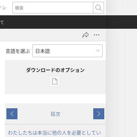
イン
新
検
索
て
言語を選ぶ
）
ダウンロードのオプション
出
版
物
の
目次
ダ
戻
次
ウ
る
へ
ン
わたしたちは本当に他の人を必要としてい