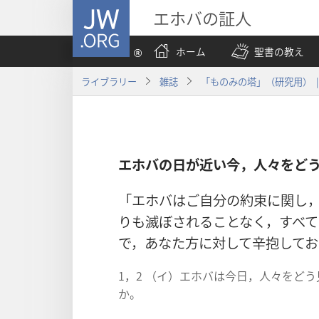
JW.ORG
エホバの証人
ホーム
聖書の教え
ライブラリー
雑誌
「ものみの塔」（研究用） | 
エホバの日が近い今，人々をど
「エホバはご自分の約束に関し
りも滅ぼされることなく，すべ
で，あなた方に対して辛抱して
1，2 （イ）エホバは今日，人々をど
か。