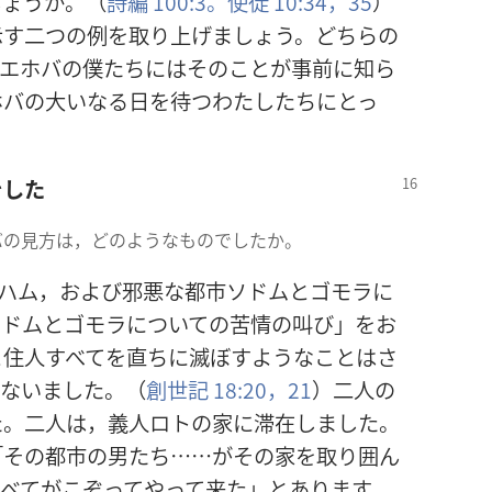
しょうか。（
詩編 100:3。
使徒 10:34，35
）
示す二つの例を取り上げましょう。どちらの
，エホバの僕たちにはそのことが事前に知ら
ホバの大いなる日を待つわたしたちにとっ
をした
バの見方は，どのようなものでしたか。
ハム，および邪悪な都市ソドムとゴモラに
ソドムとゴモラについての苦情の叫び」をお
と住人すべてを直ちに滅ぼすようなことはさ
行ないました。（
創世記 18:20，21
）二人の
た。二人は，義人ロトの家に滞在しました。
「その都市の男たち……がその家を取り囲ん
べてがこぞってやって来た」とあります。