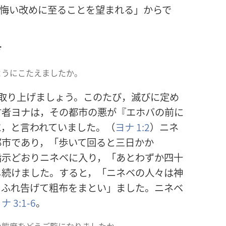
が悔い改めに至ることを望まれる」からで
方
ようにこたえましたか。
取り上げましょう。このたび，滅びに定め
言者ヨナは，その都市の悪が『エホバの前に
に，と言われていました。（
ヨナ 1:2
）ニネ
都市であり，「歩いて回ると三日かか
指示どおりニネベに入り，「あとわずか四十
し続けました。すると，「ニネベの人々は神
をふれ告げて粗布をまとい」ました。ニネベ
ナ 3:1-6
。
の態度をどうご覧になりましたか。