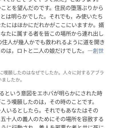
つことを望んだのです。住民の堕落ぶりから
ことは明らかでした。それでも，み使いたち
なたにはほかにだれかがここにいますか。婿
あなたに属する者を皆この場所から連れ出し
の住人が幾人かでも救われるように道を開き
たのは，ロトと二人の娘だけでした。―
創世
めに嘆願したのはなぜでしたか。人々に対するアブラ
いましたか。
るという意図をエホバが明らかにされた時
がこう嘆願したのは，その時のことです。
十人いるとしたら。それでもあなたはその
る五十人の義人のためにその場所を容赦する
ように行動され，義人を邪悪な者と共に死に