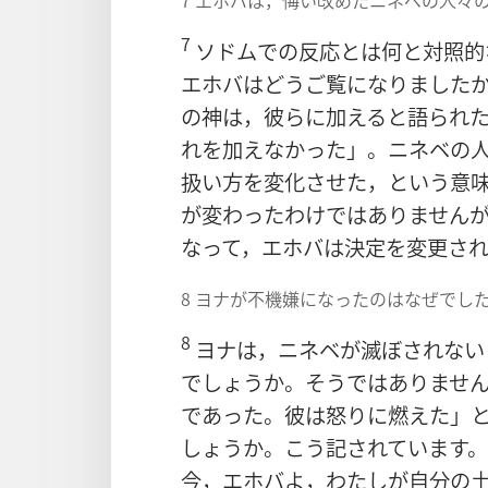
7
ソドムでの反応とは何と対照的
エホバはどうご覧になりました
の神は，彼らに加えると語られ
れを加えなかった」。ニネベの
扱い方を変化させた，という意
が変わったわけではありません
なって，エホバは決定を変更さ
8 ヨナが不機嫌になったのはなぜでし
8
ヨナは，ニネベが滅ぼされない
でしょうか。そうではありませ
であった。彼は怒りに燃えた」
しょうか。こう記されています
今，エホバよ，わたしが自分の