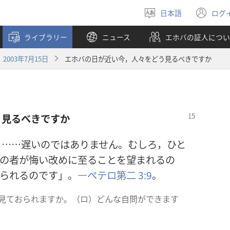
日本語
ログ
言
（
語
し
ライブラリー
ニュース
エホバの証人につい
を
い
選
タ
2003年7月15日
エホバの日が近い今，人々をどう見るべきですか
ぶ
ブ
で
開
く
う見るべきですか
，……遅いのではありません。むしろ，ひと
ての者が悔い改めに至ることを望まれるの
おられるのです」。―
ペテロ第二 3:9
。
う見ておられますか。（ロ）どんな自問ができます