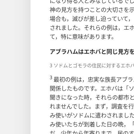
になり得る人とみなしているで
神の見方を持つことの大切さを
場合も，滅びが差し迫っていて
されました。それらの例は，エ
て，特に意味があります。
アブラハムはエホバと同じ見方
3 ソドムとゴモラの住民に対するエホ
3
最初の例は，忠実な族長アブラ
関係したものです。エホバは「
聞きになった時，それらの都市
れませんでした。まず，調査を
み使いがソドムに遣わされまし
み使いたちが到着した日の晩，
だ。少年から年寄りまで，民のす