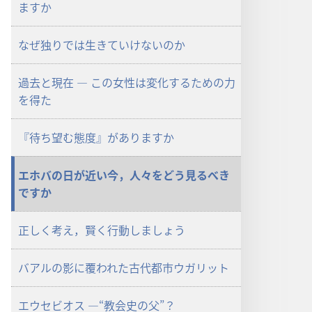
ロー
ますか
ド
オ
なぜ独りでは生きていけないのか
プ
ショ
過去と現在 ― この女性は変化するための力
ン
を得た
「も
の
『待ち望む態度』がありますか
み
の
エホバの日が近い今，人々をどう見るべき
塔」
ですか
（研
究
用）
正しく考え，賢く行動しましょう
2003
年
バアルの影に覆われた古代都市ウガリット
7
月
エウセビオス ―“教会史の父”？