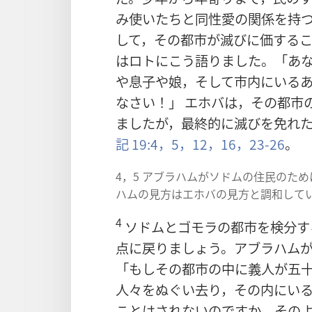
み使いたちと同性愛の関係を持
して，その都市が滅びに価する
はロトにこう語りました。「あ
や息子や娘，そして市内にいる
なさい！」 エホバは，その都市
ましたが，最終的に滅びを免れ
記 19:4，5，
12，
16，
23-26
。
4，5 アブラハムがソドムの住民のた
ハムの見方はエホバの見方と調和して
4
ソドムとゴモラの都市を検分す
点に戻りましょう。アブラハム
「もしその都市の中に義人が五
人々をぬぐい去り，その内にい
ことはされないのですか。その