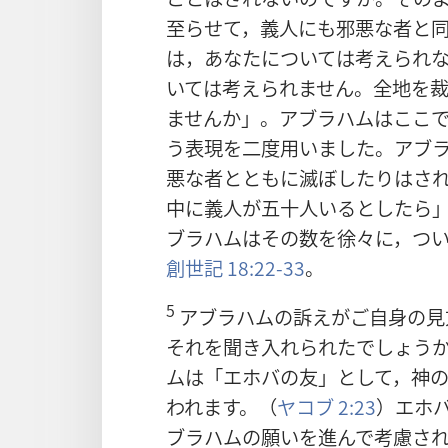
至らせて，義人にも邪悪な者と
は，あなたについては考えられ
いては考えられません。全地を
ませんか」。アブラハムはここ
う表現を二度用いました。アブ
悪な者とともに滅ぼしたりはさ
中に義人が五十人いるとしたら
ブラハムはその数を徐々に，つ
創世記 18:22-33
。
5
アブラハムの訴えがご自身の見
それを聞き入れられたでしょう
ムは「エホバの友」として，神
われます。（
ヤコブ 2:23
）エホ
ブラハムの願いを進んで考慮さ