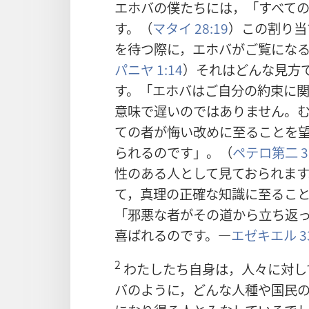
エホバの僕たちには，「すべて
す。（
マタイ 28:19
）この割り当
を待つ際に，エホバがご覧にな
パニヤ 1:14
）それはどんな見方
す。「エホバはご自分の約束に
意味で遅いのではありません。
ての者が悔い改めに至ることを
られるのです」。（
ペテロ第二 3
性のある人として見ておられま
て，真理の正確な知識に至るこ
「邪悪な者がその道から立ち返
喜ばれるのです。―
エゼキエル 33
2
わたしたち自身は，人々に対し
バのように，どんな人種や国民