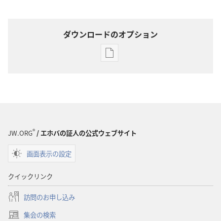
ダウンロードのオプション
出
版
物
の
ダ
ウ
ン
®
JW.ORG
/ エホバの証人の公式ウェブサイト
ロー
画面表示の設定
ド
オ
クイックリンク
プ
ショ
訪問のお申し込み
ン
集会の検索
「も
（新