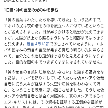
1日目: 神の言葉の光の中を歩む
「神の言葉はわたしたちを導いてきた」という話の中で，
エホバの民は夜の暗闇の中を旅立つ人に似ているというこ
とが説明されました。日が昇りかけると物影が見えてきま
すが，太陽が頭上から照るようになると細部まではっきり
と見えます。
箴言 4章18節
で予告されていたように，エホ
バの民は神の預言の言葉が発する真理の明るい光に照らさ
れて，自分たちの進む道がはっきりと見えるようになりま
した。霊的な闇の中でつまずくままにはされていません。
「神の預言の言葉に注意を払いなさい」と題する基調をな
す話は，エホバを頼りにしている人たちは偽メシアや偽預
言者に従う人々が経験する失望や幻滅を味わわなくて済
む，ということを聴衆に思い起こさせました。そうした偽
メシアや偽預言者とは全く対照的に，真のメシアであるイ
エス･キリストには，その資格を証明する圧倒的な証拠が
あります。例えば，イエスの奇跡的な変ぼうは，神の王国