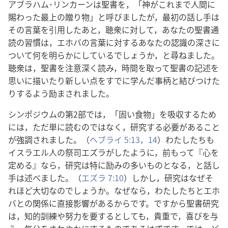
アブラハム･リンカーンは聖書を，「神がこれまで人間に
賜わった最上の贈り物」と呼びましたが，最初の話し手は
その言葉を引用したあと，聴衆に対して，あなたの聖書通
読の習慣は，エホバの言葉に対するあなたの認識の深さに
ついて何を明らかにしているでしょうか，と尋ねました。
聴衆は，聖書を注意深く読み，時間を取って聖書の記述を
思いに描いたり新しい点をすでに学んだ事柄と結びつけた
りするよう励まされました。
シンポジウムの第2部では，「固い食物」を吸収するため
には，ただ単に読むのではなく，研究する必要があること
が強調されました。（
ヘブライ 5:13，14
）わたしたちも
イスラエル人の祭司エズラがしたように，前もって『心を
定める』なら，研究は特に励みの多いものとなる，と話し
手は述べました。（
エズラ 7:10
）しかし，研究はなぜそ
れほど大切なのでしょうか。なぜなら，わたしたちとエホ
バとの関係に直接影響があるからです。ですから聖書研究
は，知的訓練や努力を要するとしても，貴重で，喜びを与