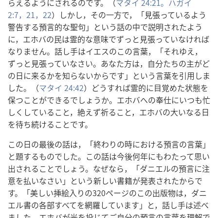
らえるようにされるのです。（
マタイ 24:21。
ハガイ
2:7，
21，22
）しかし，その一方で，「見張っているよう
警告する預言的な聖句」という話の中で説明されたよう
に，エホバの民は霊的な意味でずっと見張っていなければ
なりません。話し手はイエスのこの言葉，「それゆえ，
ずっと見張っていなさい。あなた方は，自分たちの主がど
の日に来るかを知らないからです」という言葉を引用しま
した。（
マタイ 24:42
）どうすれば霊的に目覚めた状態を
保つことができるでしょうか。エホバへの奉仕にいつも忙
しくしていること，絶えず祈ること，エホバの大いなる日
を待ち続けることです。
この日の最後の話は，「終わりの時における預言の言葉」
と題するものでした。この話は今後何年にもわたって思い
出されることでしょう。なぜなら，「ダニエルの預言に注
意を払いなさい」という新しい書籍が発表されたからで
す。「美しい挿絵入りの320ページのこの出版物は，ダニ
エル書の各部すべてを網羅しています」と，話し手は述べ
ました。エホバが光を投じてご自分の預言の言葉を理解で