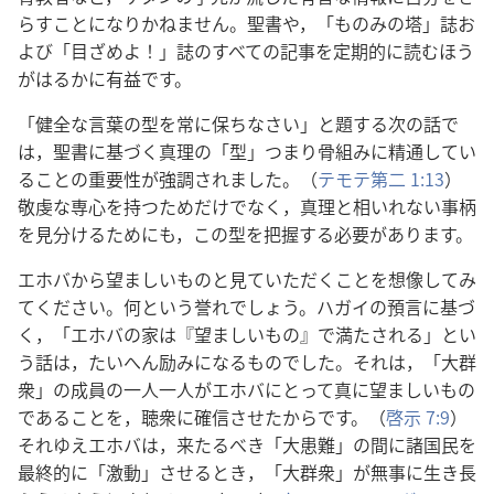
らすことになりかねません。聖書や，「ものみの塔」誌お
よび「目ざめよ！」誌のすべての記事を定期的に読むほう
がはるかに有益です。
「健全な言葉の型を常に保ちなさい」と題する次の話で
は，聖書に基づく真理の「型」つまり骨組みに精通してい
ることの重要性が強調されました。（
テモテ第二 1:13
）
敬虔な専心を持つためだけでなく，真理と相いれない事柄
を見分けるためにも，この型を把握する必要があります。
エホバから望ましいものと見ていただくことを想像してみ
てください。何という誉れでしょう。ハガイの預言に基づ
く，「エホバの家は『望ましいもの』で満たされる」とい
う話は，たいへん励みになるものでした。それは，「大群
衆」の成員の一人一人がエホバにとって真に望ましいもの
であることを，聴衆に確信させたからです。（
啓示 7:9
）
それゆえエホバは，来たるべき「大患難」の間に諸国民を
最終的に「激動」させるとき，「大群衆」が無事に生き長