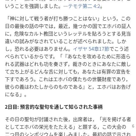
いうことを強調しました。―
テモテ第二 4:2
。
「神に対して戦う者が打ち勝つことはない」という，この
日の最後の話の中では，最近，幾つかの国でエホバの証人
に，危険なカルト教団というレッテルを貼ろうとする見当
違いの試みがなされていることが述べられました。しか
し，恐れる必要はありません。
イザヤ 54章17節
でこう述
べられているからです。「『あなたを攻めるために形造ら
れる武器はどれも功を奏さず，裁きのときにあなたに敵し
て立ち上がるどんな舌に対しても，あなたは有罪の宣告を
下すであろう。これはエホバの僕たちの世襲財産であり，
彼らの義はわたしからのものである』と，エホバはお告げ
になる」。
2日目: 預言的な聖句を通して知らされた事柄
その日の聖句が討議された後，出席者は，「光を掲げる者
としてエホバの栄光をたたえる」と題する，この
大会の
二つ目のシンポジウムを楽しみました。最初の話で示され