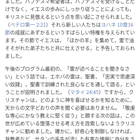
ました。バプテスマ希望者は，バプテスマを受けることだ
けでなく，イエスの歩みにしっかり従うことによっても，
キリストに見倣えるという点を思い起こさせられました。
（
ペテロ第一 2:21
）それら新しい人たちは
ヨハネ 10章16
節
の成就にあずかるというすばらしい特権を与えられてい
ます。その節でイエスは，「ほかの羊」を集めて，霊で油
そそがれた弟子たちと共に仕えさせる，と予告しておられ
ました。
午後のプログラム最初の，「霊が述べることを聞きなさ
い」という話では，エホバの霊は，聖書，「忠実で思慮深
い奴隷」，聖書で訓練された良心などを通して語る，とい
うことが説明されました。（
マタイ 24:45
）ですから，ク
リスチャンは，どのように神を喜ばせるかを知るために，
天からの文字どおりの声を聞く必要はありません。「敬虔
な専心にかなう教えに堅く従う」と題する次の話は，この
世が広めている堕落させる考え方を詮索しないようクリス
チャンに勧めました。確かに，好奇心を制御しなければ，
背教者など，サタンの手先が流した有害な情報に自分をさ