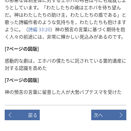
の邪悪な体制全体に対するエホバの布告は今にも成就しよ
うとしています。「わたしたちの魂はエホバを待ち望ん
だ。神はわたしたちの助け主，わたしたちの盾である」と
歌った詩編作者のような気持ちを，わたしたちも抱けます
ように。（
詩編 33:20
）神の預言の言葉に基づく期待を抱
く人々の前途には，非常に輝かしい見込みがあるのです。
[7ページの図版]
感動的な劇は，エホバの僕たちに託されている霊的遺産に
対する認識を高めた
[7ページの図版]
神の預言の言葉に留意した人が大勢バプテスマを受けた
戻る
次へ