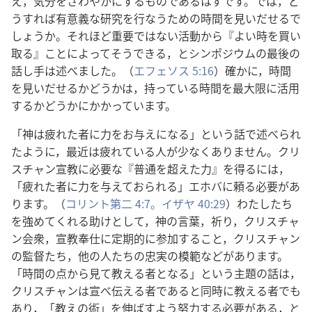
え，気分をさわやかにするものであるはずです。では，ど
うすれば有意義な研究を行なうための時間を見いだせるで
しょうか。それほど重要ではない活動から『よい時を買い
取る』ことによってそうできる，とシンポジウムの最後の
話し手は述べました。（
エフェソス 5:16
）確かに，時間
を見いだせるかどうかは，持っている時間を最大限に活用
するかどうかにかかっています。
「神は疲れた者に力をお与えになる」という話で述べられ
たように，最近は疲れている人が少なくありません。クリ
スチャン宣教に必要な『普通を超えた力』を得るには，
「疲れた者に力を与えておられる」エホバに頼る必要があ
ります。（
コリント第二 4:7。
イザヤ 40:29
）わたしたち
を強めてくれる助けとして，神の言葉，祈り，クリスチャ
ン会衆，宣教奉仕に定期的に参加すること，クリスチャン
の監督たち，他の人たちの忠実の模範などがあります。
「時間の点から見て教える者となる」という主題の話は，
クリスチャンは宣べ伝える者であると同時に教える者でも
あり，「教えの術」を伸ばすよう努力する必要がある，と