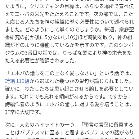
たように，クリスチャンの目標は，あらゆる場所で宣べ伝
えてエホバの栄光をたたえることです。次の部では，こた
え応じる人たちを神の組織に導く必要性について述べられ
ました。どのようにして導くのでしょうか。毎週，家庭聖
書研究の前か後に5分ないし10分ほど時間を取り，神の組
織がどのように機能しているかを示すのです。このシンポ
ジウムの3番目の話では，りっぱな業により神の栄光をた
たえる必要性が強調されました。
「エホバの諭しをこの上なく愛しなさい」という話では，
詩編 119編
から選ばれた幾つかの聖句が論じられました。
確かに，わたしたちは思い起こさせる諭しを必要としてい
ます。だれにでも忘れる傾向があるからです。ですから，
詩編作者のようにエホバの諭しに対する愛を培うことは，
非常に大切です。
次に，大会のハイライトの一つ，「預言の言葉に留意する
ことはバプテスマに至る」と題するバプテスマの話があり