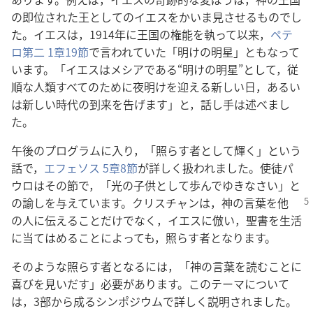
の即位された王としてのイエスをかいま見させるものでし
た。イエスは，1914年に王国の権能を執って以来，
ペテ
ロ第二 1章19節
で言われていた「明けの明星」ともなって
います。「イエスはメシアである“明けの明星”として，従
順な人類すべてのために夜明けを迎える新しい日，あるい
は新しい時代の到来を告げます」と，話し手は述べまし
た。
午後のプログラムに入り，「照らす者として輝く」という
話で，
エフェソス 5章8節
が詳しく扱われました。使徒パ
ウロはその節で，「光の子供として歩んでゆきなさい」と
の諭しを与えています。クリスチャン
は，神の言葉を他
の人に伝えることだけでなく，イエスに倣い，聖書を生活
に当てはめることによっても，照らす者となります。
そのような照らす者となるには，「神の言葉を読むことに
喜びを見いだす」必要があります。このテーマについて
は，3部から成るシンポジウムで詳しく説明されました。