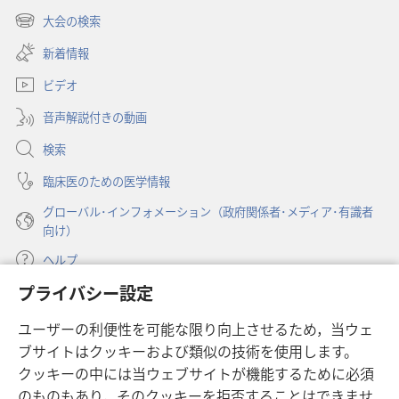
の
し
大会の検索
（新
い
み
し
新着情報
タ
の
い
ブ
塔」
ビデオ
タ
で
ブ
（研
開
音声解説付きの動画
で
究
く）
開
検索
用）
く）
2000
臨床医のための医学情報
年
グローバル･インフォメーション（政府関係者･メディア･有識者
1
向け）
月
ヘルプ
15
日
プライバシー設定
寄付
（新
ユーザーの利便性を可能な限り向上させるため，当ウェ
し
ブサイトはクッキーおよび類似の技術を使用します。
い
ものみの塔 オンライン・ライブラリー
（新
タ
クッキーの中には当ウェブサイトが機能するために必須
し
ブ
®
のものもあり，そのクッキーを拒否することはできませ
JW Hub