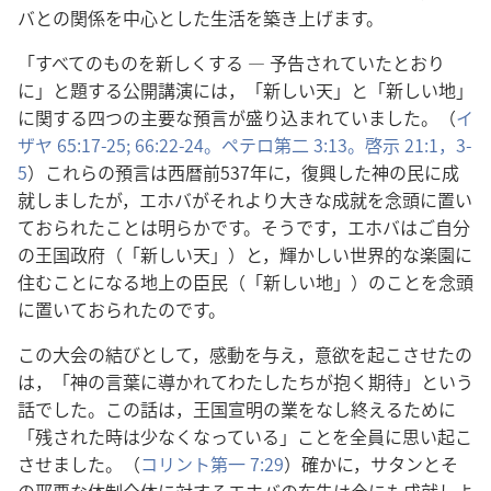
バとの関係を中心とした生活を築き上げます。
「すべてのものを新しくする ― 予告されていたとおり
に」と題する公開講演には，「新しい天」と「新しい地」
に関する四つの主要な預言が盛り込まれていました。（
イ
ザヤ 65:17-25;
66:22-24。
ペテロ第二 3:13。
啓示 21:1，
3-
5
）これらの預言は西暦前537年に，復興した神の民に成
就しましたが，エホバがそれより大きな成就を念頭に置い
ておられたことは明らかです。そうです，エホバはご自分
の王国政府（「新しい天」）と，輝かしい世界的な楽園に
住むことになる地上の臣民（「新しい地」）のことを念頭
に置いておられたのです。
この大会の結びとして，感動を与え，意欲を起こさせたの
は，「神の言葉に導かれてわたしたちが抱く期待」という
話でした。この話は，王国宣明の業をなし終えるために
「残された時は少なくなっている」ことを全員に思い起こ
させました。（
コリント第一 7:29
）確かに，サタンとそ