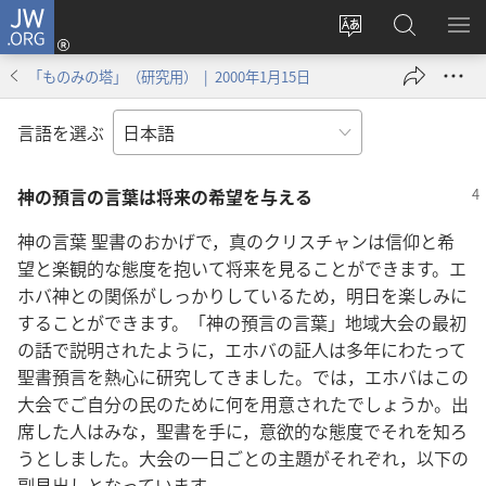
JW.ORG
ロ
サ
JW.ORG
メ
グ
イ
の
ニ
イ
「ものみの塔」（研究用） | 2000年1月15日
ト
検
を
ン
の
索
表
（新
言語を選ぶ
言
示
し
語
い
神の預言の言葉は将来の希望を与える
を
タ
変
ブ
神の言葉 聖書のおかげで，真のクリスチャンは信仰と希
え
で
望と楽観的な態度を抱いて将来を見ることができます。エ
る
開
ホバ神との関係がしっかりしているため，明日を楽しみに
く）
することができます。「神の預言の言葉」地域大会の最初
の話で説明されたように，エホバの証人は多年にわたって
聖書預言を熱心に研究してきました。では，エホバはこの
大会でご自分の民のために何を用意されたでしょうか。出
席した人はみな，聖書を手に，意欲的な態度でそれを知ろ
うとしました。大会の一日ごとの主題がそれぞれ，以下の
副見出しとなっています。