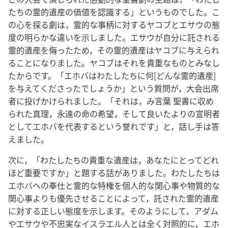
たちの霊的遺産の価値を認識する」というものでした。こ
の心を探る劇は，霊的な事柄に対するヤコブとエサウの態
度の明らかな違いを示しました。エサウが自分に託される
霊的遺産を侮ったため，その霊的遺産はヤコブに与えられ
ることになりました。ヤコブはそれを貴重なものとみなし
たからです。「エホバはわたしたちに何[どんな霊的遺産]
を与えてくださったでしょうか」という質問が，大会出席
者に投げかけられました。「それは，み言葉 聖書に収め
られた真理，永遠の命の希望，そして良いたよりの宣明者
としてエホバを代表するという誉れです」と，話し手は答
えました。
次に，「わたしたちの貴重な遺産は，あなたにとってどれ
ほど重要ですか」と題する話がありました。わたしたちは
エホバへの奉仕と霊的な特権を個人的な関心事や物質的な
関心事よりも優先させることによって，託された霊的遺産
に対する正しい態度を示します。そのようにして，アダム
やエサウや不忠実なイスラエル人とは全く対照的に，エホ