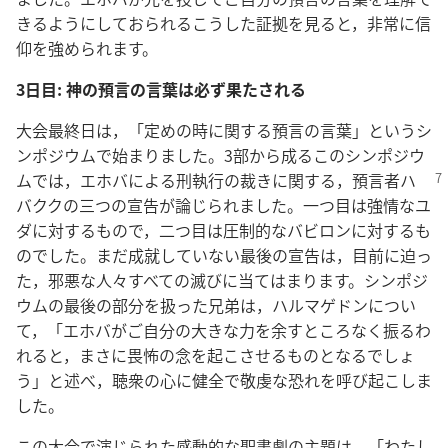
きるようにしておられるこうした証拠を見ると，非常に信
仰を強められます。
3日目: 神の預言の言葉は必ず果たされる
大会最終日は，「定めの時に関する預言の言葉」というシ
ンポジウムで始まりました。3部から成るこのシンポジウ
ムでは，エホバによる刑執行の裁きに関する，
預言者ハ
バククの三つの宣告が論じられました。一つ目は強情なユ
ダに対するもので，二つ目は圧制的なバビロンに対するも
のでした。まだ成就していない最後の宣告は，目前に迫っ
た，邪悪な人々すべての滅びに当てはまります。シンポジ
ウムの最後の部分を扱った兄弟は，ハルマゲドンについ
て，「エホバがご自分の大きな力を余すところなく振るわ
れると，まさに畏怖の念を起こさせるものとなるでしょ
う」と述べ，聴衆の心に健全で敬虔な恐れを呼び起こしま
した。
この大会で演じられた感動的な聖書劇の主題は，「わたし