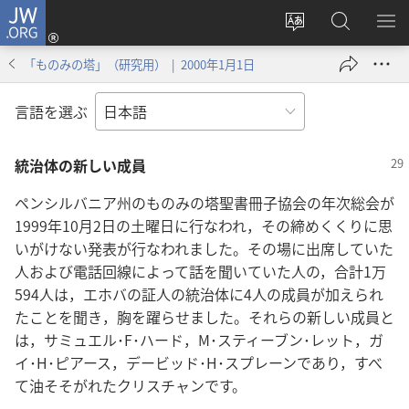
JW.ORG
ロ
サ
JW.ORG
メ
グ
イ
の
ニ
イ
「ものみの塔」（研究用） | 2000年1月1日
ト
検
を
ン
の
索
表
（新
言語を選ぶ
言
示
し
語
い
統治体の新しい成員
を
タ
変
ブ
ペンシルバニア州のものみの塔聖書冊子協会の年次総会が
え
で
1999年10月2日の土曜日に行なわれ，その締めくくりに思
る
開
いがけない発表が行なわれました。その場に出席していた
く）
人および電話回線によって話を聞いていた人の，合計1万
594人は，エホバの証人の統治体に4人の成員が加えられ
たことを聞き，胸を躍らせました。それらの新しい成員と
は，サミュエル･F･ハード，M･スティーブン･レット，ガ
イ･H･ピアース，デービッド･H･スプレーンであり，すべ
て油そそがれたクリスチャンです。