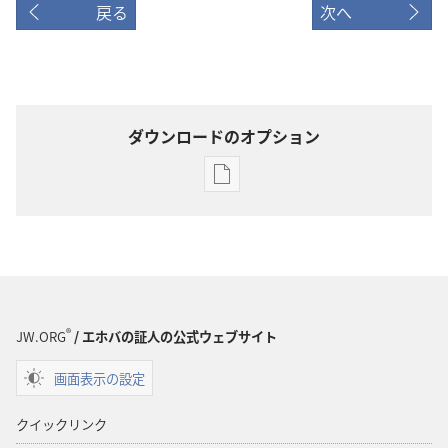
戻る
次へ
ダウンロードのオプション
出
版
物
の
ダ
ウ
ン
®
JW.ORG
/ エホバの証人の公式ウェブサイト
ロー
画面表示の設定
ド
オ
クイックリンク
プ