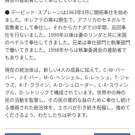
● デービッド･スプレーンは1963年9月に開拓奉仕を始め
ました。ギレアデの第42期生で，アフリカのセネガルで
宣教者として奉仕し，それからカナダで19年間，巡回奉
仕を行ないました。1990年以後は妻のリンダと共に米国
のベテルで奉仕してきました。兄弟は奉仕部門と執筆部門
で働いてきました。1998年からは執筆委員会の援助者で
もありました。
現在の統治体は，新しい4人の成員に加えて，C･W･バー
バー，J･E･バー，M･G･ヘンシェル，G･レッシュ，T･ジャ
ラズ，K･F･クライン，A･D･シュローダー，L･A･スウィン
グル，D･シドリックで構成されています。世界中の神の
民の活動を監督し，その民の霊的な益のために奉仕し続け
る増員された統治体を，エホバが引き続き祝福し，強めて
くださるよう，わたしたちは祈ります。