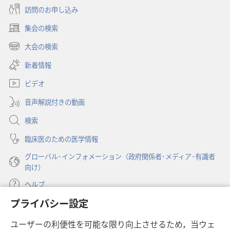
ショ
訪問のお申し込み
ン
集会の検索
「も
（新
の
し
大会の検索
（新
い
み
し
新着情報
タ
の
い
ブ
塔」
ビデオ
タ
で
ブ
（研
開
音声解説付きの動画
で
究
く）
開
検索
用）
く）
2000
臨床医のための医学情報
年
グローバル･インフォメーション（政府関係者･メディア･有識者
1
向け）
月
ヘルプ
1
日
プライバシー設定
寄付
（新
ユーザーの利便性を可能な限り向上させるため，当ウェ
し