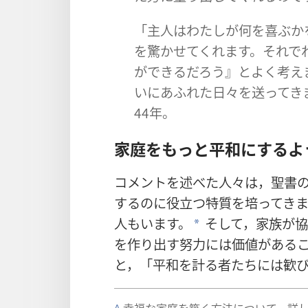
「主人​は​わたし​が​何​を​喜ぶ​か
を​驚か​せ​て​くれ​ます。それ​で
が​できる​だろ​う』と​よく​考え
い​に​あふれ​た​日々​を​送っ​て​
44​年。
家庭​を​もっと​平和​に​する​よ
コメント​を​述べ​た​人々​は，聖書​の
する​の​に​役立つ​特質​を​培っ​て​き
人​も​い​ます。
そして，家族​が​協力​
*
を​作り出す​努力​に​は​価値​が​ある​こ
と，「平和​を​計る​者​たち​に​は​