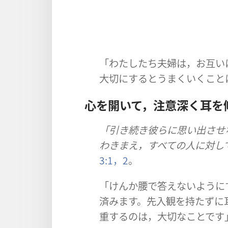
「わたしたち​夫婦​は，お互い​に​相
大切​に​する​と​うまく​いく​こと​
心​を​開い​て，注意深く​耳​
「引き続き​彼ら​に​思い出さ​せ
わきまえ，すべて​の​人​に​対し​
3:1，2
。
「けんか腰​で​答え​ない​よう​に​
済み​ます。先入​観​を​持た​ず​に​
重​する​の​は，大切​な​こと​です」