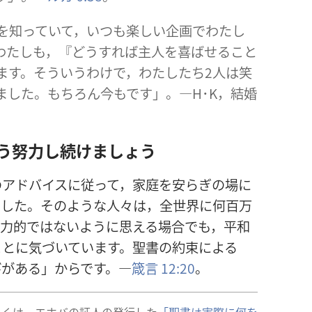
​を​知っ​て​い​て，いつも​楽しい​企画​で​わたし​
​わたし​も，『どう​すれ​ば​主人​を​喜ばせる​こと​
​ます。そう​いう​わけ​で，わたしたち​2​人​は​笑
き​まし​た。もちろん​今​も​です」。―H​･​K，結婚​
う​努力​し​続け​ましょ​う
​アドバイス​に​従っ​て，家庭​を​安らぎ​の​場​に​
​まし​た。その​よう​な​人々​は，全​世界​に​何百万​
的​で​は​ない​よう​に​思える​場合​で​も，平和​
と​に​気づい​て​い​ます。聖書​の​約束​に​よる​
歓び​が​ある」から​です。―
箴言 12:20
。