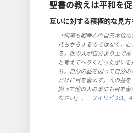
聖書​の​教え​は​平和​を​
互い​に​対する​積極​的​な​見方
「何事​も​闘争​心​や​自己​本位​の
持ち​から​する​の​で​は​なく，む
ろ，他​の​人​が​自分​より​上​で​あ
と​考え​て​へりくだっ​た​思い​を​
ち，自分​の​益​を​図っ​て​自分​の​
だけ​に​目​を​留め​ず，人​の​益​を​
図っ​て​他​の​人​の​事​に​も​目​を​留
なさい」。
―
フィリピ 2:3，4