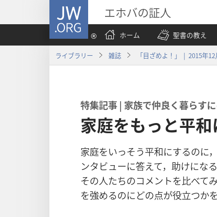
JW.ORG
エホバの証人
ホーム
聖書の教え
ライブラリー
雑誌
「目ざめよ！」 | 2015年12
特集​記事 | 家族​で​仲良く​暮らす​に
家庭をもっと平和
家庭​を​いっそう​平和​に​する​の​に，
ンタビュー​に​答え​て，助け​に​なる​
その​人​たち​の​コメント​を​比べ​て
を​強める​の​に​どの​点​が​役立つ​か