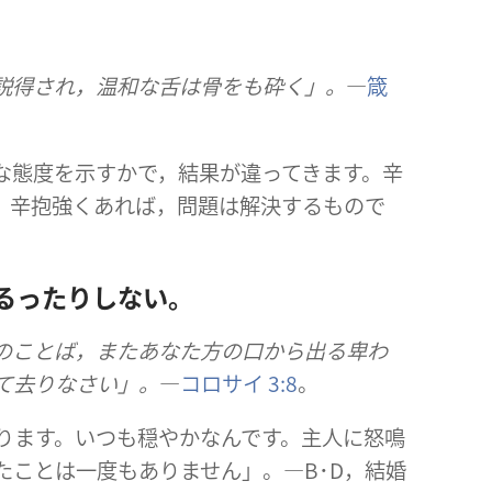
説得​さ​れ，温和​な​舌​は​骨​を​も​砕く」。
―
箴
態度​を​示す​か​で，結果​が​違っ​て​き​ます。辛
。辛抱強く​あれ​ば，問題​は​解決​する​もの​で
るっ​たり​し​ない。
ことば，また​あなた方​の​口​から​出る​卑わ
捨て去り​なさい」。
―
コロサイ 3:8
。
下がり​ます。いつも​穏やか​な​ん​です。主人​に​怒鳴
た​こと​は​一度​も​あり​ませ​ん」。―B​･​D，結婚​