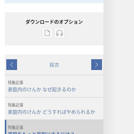
ダウンロードのオプション
出
オー
版
ディ
物
オ
の
の
目次
ダ
ダ
戻
次
ウ
ウ
る
へ
ン
ン
特集記事
ロー
ロー
家庭内のけんか なぜ起きるのか
ド
ド
オ
オ
特集記事
プ
プ
家庭内のけんか どうすればやめられるか
ショ
ショ
ン
ン
特集記事
「目
「目