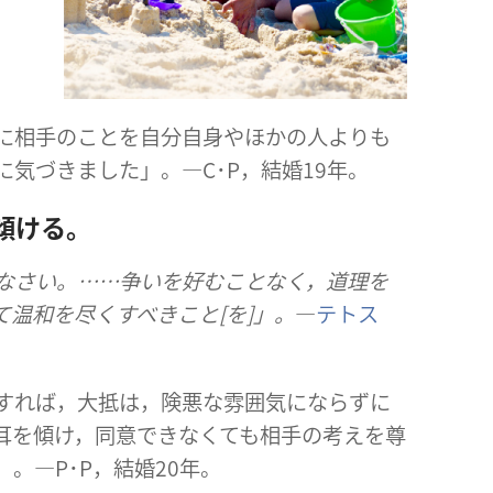
手​の​こと​を​自分​自身​や​ほか​の​人​より​も​
に​気づき​まし​た」。―C​･​P，結婚​19​年。
を​傾ける。
​なさい。……争い​を​好む​こと​なく，道理​を​
て​温和​を​尽くす​べき​こと[を]」。
―
テトス
すれ​ば，大抵​は，険悪​な​雰囲気​に​なら​ず​に​
耳​を​傾け，同意​でき​なく​て​も​相手​の​考え​を​尊
。―P​･​P，結婚​20​年。