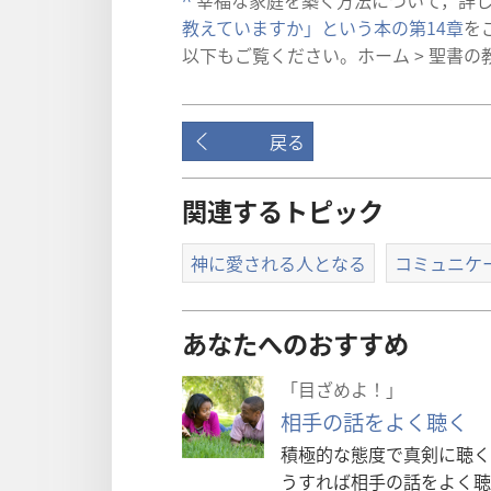
^
幸福​な​家庭​を​築く​方法​に​つい​て，詳
教え​て​い​ます​か」と​いう​本​の​第​14​章
​を
以下​も​ご覧​ください。ホーム > 聖書​の​
戻る
関連するトピック
神に愛される人となる
コミュニケ
あなたへのおすすめ
「目ざめよ！」
相手の話をよく聴く
積極的な態度で真剣に聴く
うすれば相手の話をよく聴