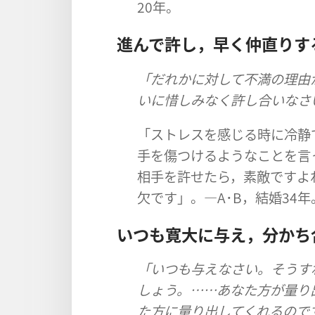
20​年。
進ん​で​許し，早く​仲直り​
「だれ​か​に​対し​て​不満​の​理
い​に​惜しみなく​許し合い​な
「ストレス​を​感じる​時​に​冷静
手​を​傷つける​よう​な​こと​を​言
相手​を​許せ​たら，素敵​です​よ
欠​です」。―A​･​B，結婚​34​
いつも​寛大​に​与え，分か
「いつも​与え​なさい。そうすれば
しょ​う。……あなた方​が​量り出し
た方​に​量り出し​て​くれる​の​