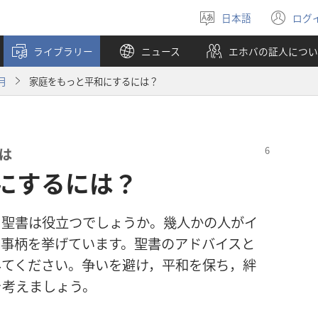
日本語
ログ
言
（
語
し
ライブラリー
ニュース
エホバの証人につい
を
い
選
タ
月
家庭をもっと平和にするには？
ぶ
ブ
で
開
く
​は
にするには？
聖書​は​役立つ​でしょ​う​か。幾​人​か​の​人​が​イ
事柄​を​挙げ​て​い​ます。聖書​の​アドバイス​と​
​み​て​ください。争い​を​避け，平和​を​保ち，絆​
​を​考え​ましょ​う。