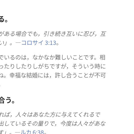
する。
由​が​ある​場合​で​も，引き続き​互い​に​忍び，互
さい」。
―
コロサイ 3:13
。
​で​いる​の​は，なかなか​難しい​こと​です。相
っ​たり​し​たり​し​がち​です​が，そういう​時​に​
​ね。幸福​な​結婚​に​は，許し合う​こと​が​不可
年。
ち合う。
，人々​は​あなた方​に​与え​て​くれる​で
​て​いる​その​量り​で，今度​は​人々​が​あな
です」。
―
ルカ 6:38
。