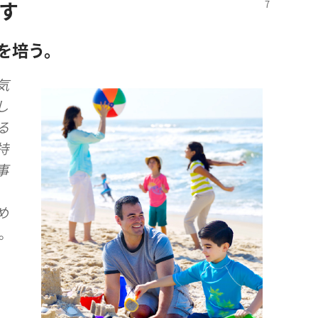
促す
​を​培う。
​気
し
る​
持
事​
め​
。