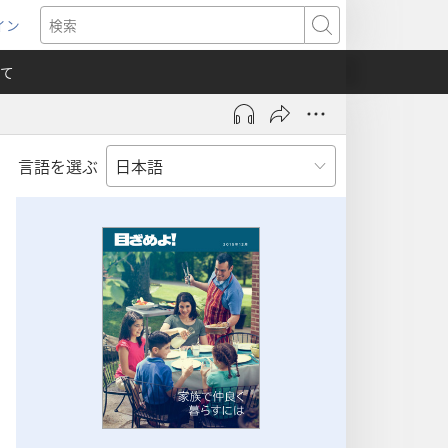
イン
新
検
索
て
言語を選ぶ
）