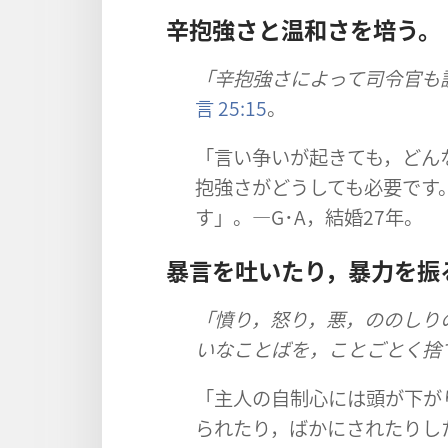
辛抱強さ​と​温和​さ​を​培う。
「辛抱強さ​に​よっ​て​司令​官​も​
言 25:15
。
「言い争い​が​起き​て​も，どんな​
抱強さ​が​どうして​も​必要​です
す」。―G​･​A，結婚​27​年。
暴言​を​吐い​たり，暴力​を​振
「憤り，怒り，悪，ののしり​の​
い​な​ことば​を，ことごとく​
「主人​の​自制​心​に​は​頭​が​
ら​れ​たり，ばか​に​され​たり​し​