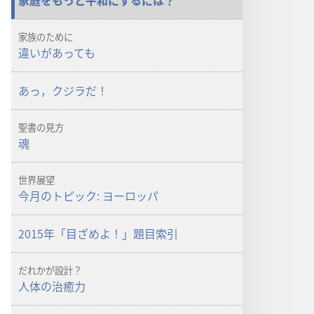
家庭をもっと平和にするには？
ざ
ざ
め
め
家族のために
よ！」
よ！」
違いがあっても
家
家
族
族
あっ，クジラだ！
で
で
仲
仲
聖書の見方
良
良
魂
く
く
暮
暮
世界展望
ら
ら
今月のトピック: ヨーロッパ
す
す
に
に
2015年「目ざめよ！」題目索引
は
は
だれかが設計？
人体の治癒力