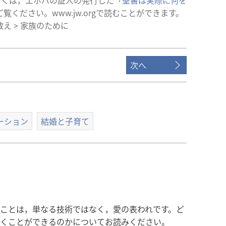
しく​は，エホバ​の​証人​の​発行​し​た
「聖書​は​実際​に​何​を​
​ご覧​ください。www.jw.org​で​読む​こと​が​でき​ます。
教え >
家族​の​ため​に
次へ
ーション
結婚と子育て
ことは，単なる技術ではなく，愛の表われです。ど
くことができるのかについてお読みください。