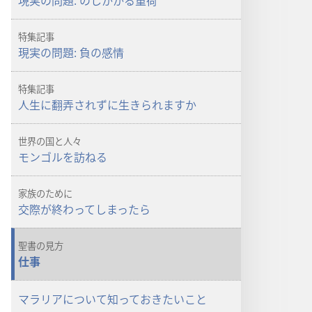
現実の問題: のしかかる重荷
ざ
ざ
め
め
特集記事
よ！」
よ！」
現実の問題: 負の感情
人
人
生
生
特集記事
に
に
人生に翻弄されずに生きられますか
翻
翻
弄
弄
世界の国と人々
さ
さ
モンゴルを訪ねる
れ
れ
て
て
家族のために
い
い
交際が終わってしまったら
ま
ま
す
す
聖書の見方
か
か
仕事
マラリアについて知っておきたいこと