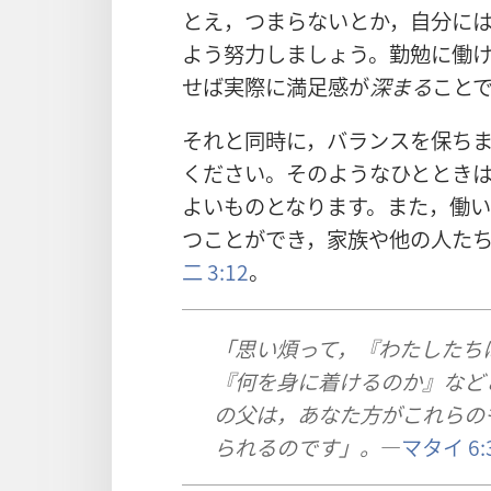
とえ，つまらないとか，自分に
よう努力しましょう。勤勉に働
せば実際に満足感が
深まる
こと
それと同時に，バランスを保ち
ください。そのようなひととき
よいものとなります。また，働
つことができ，家族や他の人た
二 3:12
。
「思い煩って，『わたしたち
『何を身に着けるのか』など
の父は，あなた方がこれらの
られるのです」。
―
マタイ 6: