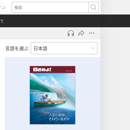
イン
新
検
索
て
言語を選ぶ
）