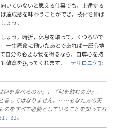
は向いていないと思える仕事でも，上達する
けば達成感を味わうことができ，技術を伸ば
でしょう。
ましょう。時折，休息を取って，くつろいで
は，一生懸命に働いたあとであれば一層心地
いて自分の必要な物を得るなら，自尊心を持
ちも敬意を払ってくれます。―
テサロニケ第
は何を食べるのか』，『何を飲むのか』，
と言ってはなりません。……あなた方の天
ものをすべて必要としていることを知ってお
31，32
。