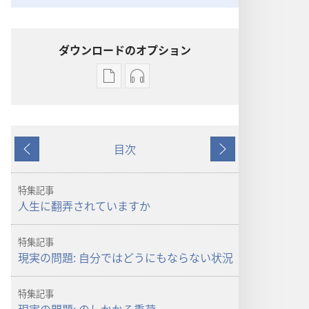
ダウンロードのオプション
出
オー
版
ディ
物
オ
の
の
目次
ダ
ダ
戻
次
ウ
ウ
る
へ
ン
ン
特集記事
ロー
ロー
人生に翻弄されていますか
ド
ド
オ
オ
特集記事
プ
プ
現実の問題: 自分ではどうにもならない状況
ショ
ショ
ン
ン
特集記事
「目
「目