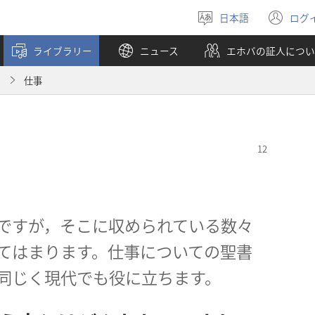
日本語
ログ
言
（
語
し
ライブラリー
ニュース
エホバの証人につい
を
い
選
タ
月
仕事
ぶ
ブ
で
開
く
ですが，そこに収められている数々
てはまります。仕事についての聖書
同じく現代でも役に立ちます。