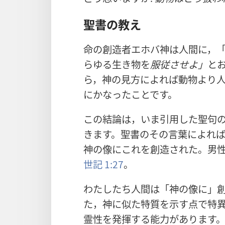
聖書の教え
命の創造者エホバ神は人間に，
らゆる生き物を
服従させよ」
と
ら，神の見方によれば動物より
にかなったことです。
この結論は，いま引用した聖句
きます。聖書のその言葉によれ
神の像にこれを創造された。男
世記 1:27
。
わたしたち人間は「神の像に」
た，神に似た特質を示す点で特
霊性を発揮する能力があります