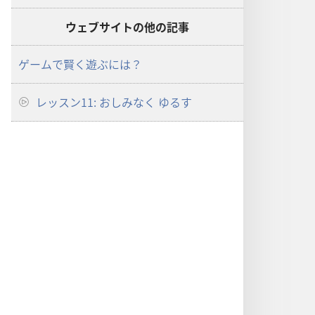
なっ
なっ
て
て
ウェブサイトの他の記事
し
し
まっ
まっ
ゲームで賢く遊ぶには？
た
た
の
の
レッスン11: おしみなく ゆるす
か
か