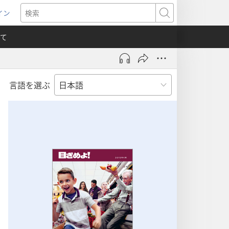
イン
新
検
索
て
言語を選ぶ
）