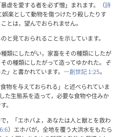
「暴虐を愛する者を必ず憎」まれます。（
詩
に娯楽として動物を傷つけたり殺したりす
ることは，望んでおられません。
ものと見ておられることを示しています。
の種類にしたがい，家畜をその種類にしたが
をその種類にしたがって造ってゆかれた。
そ
った」
と書かれています。―
創世記 1:25
。
…食物を与えておられる」と述べられていま
した生態系を造って，必要な食物や住みか
です。
中で，「エホバよ，あなたは人と獣とを救わ
6:6
）エホバが，全地を覆う大洪水をもたら