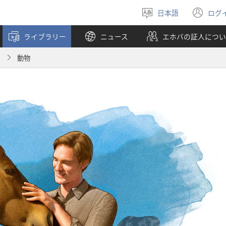
日本語
ログ
言
（
語
し
ライブラリー
ニュース
エホバの証人につい
を
い
選
タ
月
動物
ぶ
ブ
で
開
く