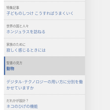
ド
ド
オ
オ
特集記事
プ
プ
子どものしつけ こうすればうまくいく
ショ
ショ
ン
ン
世界の国と人々
「目
「目
ホンジュラスを訪ねる
ざ
ざ
め
め
家族のために
よ！」
よ！」
寂しく感じるときには
子
子
ど
ど
聖書の見方
も
も
動物
の
の
し
し
デジタル･テクノロジーの用い方に分別を働
つ
つ
かせていますか
け
け
ど
ど
だれかが設計？
う
う
ネコのひげの機能