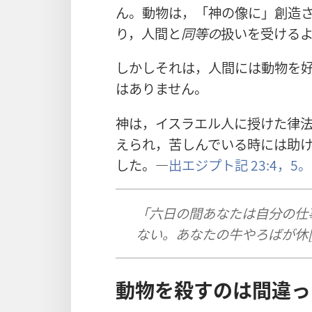
ん。動物は，「神の像に」創造
り，人間と
同等の
扱いを受ける
しかしそれは，人間には動物を
はありません。
神は，イスラエル人に授けた律
えられ，苦しんでいる時には助
した。―
出エジプト記 23:4，5。
「六日の間あなたは自分の仕
ない。あなたの牛やろばが休[
動物を殺すのは間違っ