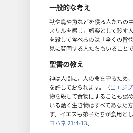
一般的な考え
獣や鳥や魚などを獲る人たちの
スリルを感じ，娯楽として殺す
を殺して食べるのは「全くの背徳
見に賛同する人たちもいること
聖書の教え
神は人間に，人の命を守るため
を許しておられます。（
出エジプト
物を殺して食物にすることも認
いる動く生き物はすべてあなた
す。イエスも弟子たちが食用と
ヨハネ 21:4-13
。