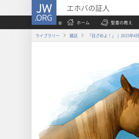
JW.ORG
エホバの証人
ホーム
聖書の教え
ライブラリー
雑誌
「目ざめよ！」 | 2015年4