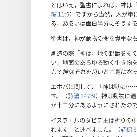
とはいえ，聖書によれば，神は
編 11:5
）ですから当然，人が単
る，あるいは面白半分にそうす
聖書は，神が動物の命を貴重な
創造の際「神は，地の野獣をそ
い，地面のあらゆる動く生き物
して神はそれを良いとご覧にな
エホバに関して，「神は獣に…
す。（
詩編 147:9
）神は動物に適
が十二分にあるようにされたの
イスラエルのダビデ王は祈りの
れます」と述べました。（
詩編 3