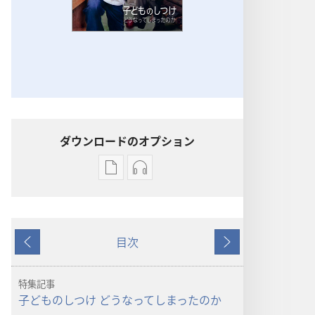
ダウンロードのオプション
出
オー
版
ディ
物
オ
の
の
目次
ダ
ダ
戻
次
ウ
ウ
る
へ
ン
ン
特集記事
ロー
ロー
子どものしつけ どうなってしまったのか