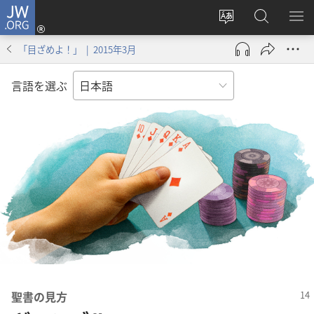
JW.ORG
ロ
サ
JW.ORG
メ
グ
イ
の
ニ
イ
「目ざめよ！」 | 2015年3月
ト
検
を
ン
の
索
表
（新
言語を選ぶ
言
示
し
語
い
を
タ
変
ブ
え
で
る
開
く）
聖書​の​見方