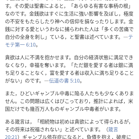
す。その​愛​は​聖書​に​よる​と，「あらゆる​有害​な​事柄​の​根」
な​の​です。金銭​欲​は​すぐ​に​生活​に​強い​影響​を​及ぼし，極度​
の​不安​を​もたらし​たり​神​へ​の​信仰​を​損なっ​たり​し​ます。金
銭​に​対する​愛​と​いう​わな​に​捕らわれ​た​人​は「多く​の​苦痛​で​
自分​の​全身​を​刺し」て​いる，と​聖書​は​述べ​て​い​ます。―
テ
モテ​第​一 6:10
。
貪欲​は​人​に​不満​を​抱か​せ​ます。自分​の​経済​状態​に​満足​でき​
なく​なり，幸福​を​奪い​ます。「ただ​銀​を​愛する​者​は​銀​に​満
ち足りる​こと​なく，富​を​愛する​者​は​収入​に​満ち足りる​こと​
が​ない」の​です。―
伝道​の​書 5:10
。
また，ひどい​ギャンブル​中毒​に​陥る​人​たち​も​少なく​あり​ま
せ​ん。この​問題​は​広く​はびこっ​て​おり，推計​に​よれ​ば，米
国​だけ​で​も​幾百万​人​も​の​ギャンブル​中毒​者​が​い​ます。
ある​箴言​は，「相続​物​は​初め​は​貪欲​に​よっ​て​得​られる​が，
その​将来​は​祝福​さ​れ​ない」と​述べ​て​い​ます。（
箴言
20:21
）ギャンブル​依存​症​に​なる​と，負債​を​抱え，破産​に​