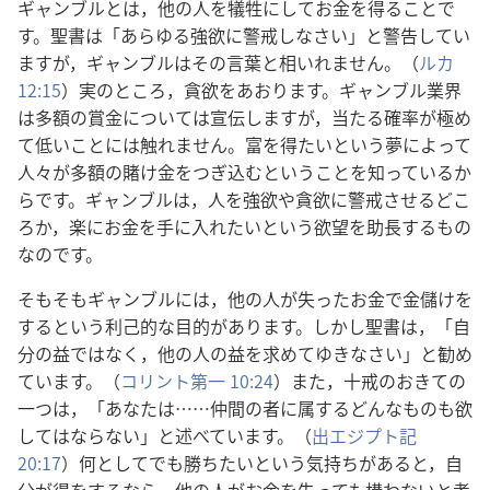
ギャンブル​と​は，他​の​人​を​犠牲​に​し​て​お金​を​得る​こと​で
す。聖書​は「あらゆる​強欲​に​警戒​し​なさい」と​警告​し​て​い​
ます​が，ギャンブル​は​その​言葉​と​相いれ​ませ​ん。（
ルカ
12:15
）実​の​ところ，貪欲​を​あおり​ます。ギャンブル​業界​
は​多額​の​賞金​に​つい​て​は​宣伝​し​ます​が，当たる​確率​が​極め
て​低い​こと​に​は​触れ​ませ​ん。富​を​得​たい​と​いう​夢​に​よっ​て​
人々​が​多額​の​賭け​金​を​つぎ込む​と​いう​こと​を​知っ​て​いる​か
ら​です。ギャンブル​は，人​を​強欲​や​貪欲​に​警戒​さ​せる​どこ
ろ​か，楽​に​お金​を​手​に​入れ​たい​と​いう​欲望​を​助長​する​もの​
な​の​です。
そもそも​ギャンブル​に​は，他​の​人​が​失っ​た​お金​で​金儲け​を​
する​と​いう​利己​的​な​目的​が​あり​ます。しかし​聖書​は，「自
分​の​益​で​は​なく，他​の​人​の​益​を​求め​て​ゆき​なさい」と​勧め​
て​い​ます。（
コリント​第​一 10:24
）また，十戒​の​おきて​の​
一つ​は，「あなた​は……仲間​の​者​に​属する​どんな​もの​も​欲
し​て​は​なら​ない」と​述べ​て​い​ます。（
出エジプト​記
20:17
）何​と​し​て​でも​勝ち​たい​と​いう​気持ち​が​ある​と，自