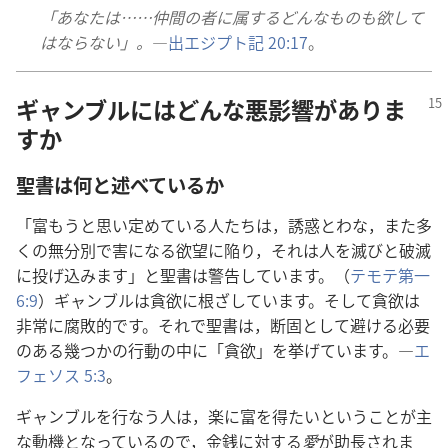
「あなた​は……仲間​の​者​に​属する​どんな​もの​も​欲し​て​
は​なら​ない」。
―
出エジプト​記 20:17
。
ギャンブル​に​は​どんな​悪​影響​が​あり​ま
す​か
聖書​は​何​と​述べ​て​いる​か
「富も​う​と​思い定め​て​いる​人​たち​は，誘惑​と​わな，また​多
く​の​無​分別​で​害​に​なる​欲望​に​陥り，それ​は​人​を​滅び​と​破滅​
に​投げ込み​ます」と​聖書​は​警告​し​て​い​ます。（
テモテ​第​一
6:9
）ギャンブル​は​貪欲​に​根ざし​て​い​ます。そして​貪欲​は​
非常​に​腐敗​的​です。それ​で​聖書​は，断固​と​し​て​避ける​必要​
の​ある​幾つ​か​の​行動​の​中​に「貪欲」を​挙げ​て​い​ます。―
エ
フェソス 5:3
。
ギャンブル​を​行なう​人​は，楽​に​富​を​得​たい​と​いう​こと​が​主​
な​動機​と​なっ​て​いる​の​で，金銭​に​対する​
愛​
が​助長​さ​れ​ま