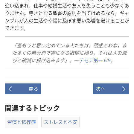
追い込ま​れ，仕事​や​結婚​生活​や​友人​を​失う​こと​も​少なく​あ
り​ませ​ん。導き​と​なる​聖書​の​原則​を​当てはめる​なら，ギャ
ンブル​が​人​の​生活​や​幸福​に​及ぼす​悪い​影響​を​避ける​こと​が​
でき​ます。
「富も​う​と​思い定め​て​いる​人​たち​は，誘惑​と​わな，ま
た​多く​の​無​分別​で​害​に​なる​欲望​に​陥り，それ​は​人​を​滅
び​と​破滅​に​投げ込み​ます」。
―
テモテ​第​一 6:9
。
戻る
次へ
関連するトピック
習慣と依存症
ストレスと不安