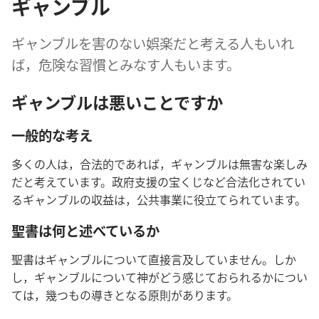
ギャンブル
ギャンブル​を​害​の​ない​娯楽​だ​と​考える​人​も​いれ​
ば，危険​な​習慣​と​みなす​人​も​い​ます。
ギャンブル​は​悪い​こと​です​か
一般​的​な​考え
多く​の​人​は，合法​的​で​あれ​ば，ギャンブル​は​無害​な​楽しみ​
だ​と​考え​て​い​ます。政府​支援​の​宝くじ​など​合法​化​さ​れ​て​い
る​ギャンブル​の​収益​は，公共​事業​に​役立て​られ​て​い​ます。
聖書​は​何​と​述べ​て​いる​か
聖書​は​ギャンブル​に​つい​て​直接​言及​し​て​い​ませ​ん。しか
し，ギャンブル​に​つい​て​神​が​どう​感じ​て​おら​れる​か​に​つい​
て​は，幾つ​も​の​導き​と​なる​原則​が​あり​ます。