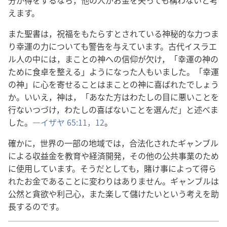
分​が​得​を​する​なら，他​の​人​が​お金​を​失っ​て​も​構わ​ない​と​考
え​ます。
また​聖書​は，祝福​を​もたらす​と​され​て​いる​神秘​的​な​力​つま
り​幸運​の​力​に​つい​て​も​警告​を​与え​て​い​ます。古代​イスラエ
ル​人​の​中​に​は，まこと​の​神​へ​の​信仰​が​欠け，「幸運​の​神​の​
ため​に​食卓​を​整える」よう​に​なっ​た​人​も​い​まし​た。「幸運​
の​神」に​心​を​寄せる​こと​は​まこと​の​神​に​喜ば​れ​た​でしょ​う​
か。いいえ，神​は，「あなた方​は​わたし​の​目​に​悪い​こと​を​
行ないつづけ，わたし​の​喜ば​ない​こと​を​選ん​だ」と​述べ​ま
し​た。―
イザヤ 65:11，12
。
確か​に，世界​の​一部​の​地域​で​は，合法​化​さ​れ​た​ギャンブル​
に​よる​収益​金​を​教育​や​経済​開発，その他​の​公共​事業​の​ため​
に​使用​し​て​い​ます。そう​だ​と​し​て​も，賭け事​に​よっ​て​得​ら
れ​た​お金​で​ある​こと​に​変わり​は​あり​ませ​ん。ギャンブル​は​
公然​と​貪欲​や​利己​心，また​楽し​て​儲け​たい​と​いう​考え​を​助
長​する​の​です。