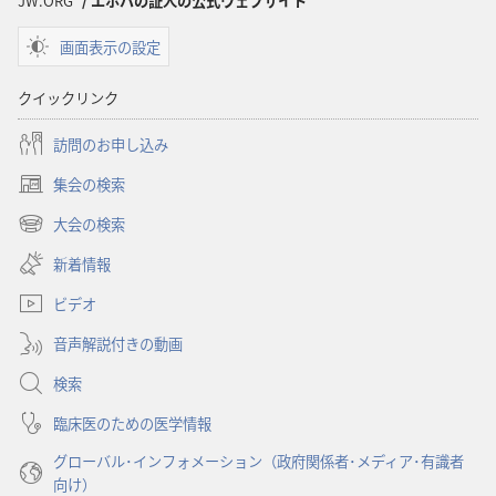
JW.ORG
/ エホバの証人の公式ウェブサイト
ショ
ショ
画面表示の設定
ン
ン
「目
「目
クイックリンク
ざ
ざ
め
め
訪問のお申し込み
よ！」
よ！」
集会の検索
神
神
（新
は
は
し
大会の検索
（新
い
い
い
し
新着情報
タ
ま
ま
い
ブ
す
す
ビデオ
タ
で
か
か
ブ
開
音声解説付きの動画
で
い
い
く）
開
る
る
検索
く）
と
と
臨床医のための医学情報
し
し
グローバル･インフォメーション（政府関係者･メディア･有識者
た
た
向け）
ら
ら