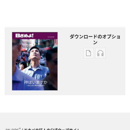
ダウンロードのオプショ
ン
出
オー
版
ディ
物
オ
の
の
ダ
ダ
ウ
ウ
ン
ン
ロー
ロー
ド
ド
オ
オ
プ
プ
®