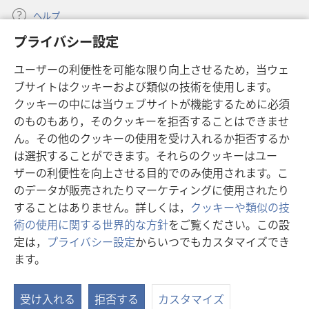
何
何
ヘルプ
か
か
プライバシー設定
が
が
寄付
（新
変
変
ユーザーの利便性を可能な限り向上させるため，当ウェ
し
わ
わ
ブサイトはクッキーおよび類似の技術を使用します。
い
ものみの塔 オンライン・ライブラリー
（新
タ
る？
る？
クッキーの中には当ウェブサイトが機能するために必須
し
ブ
®
のものもあり，そのクッキーを拒否することはできませ
JW Hub
い
（新
で
ん。その他のクッキーの使用を受け入れるか拒否するか
タ
し
開
®
JW Library
ブ
は選択することができます。それらのクッキーはユー
い
く）
で
タ
ザーの利便性を向上させる目的でのみ使用されます。こ
®
Watchtower Library
開
ブ
のデータが販売されたりマーケティングに使用されたり
く）
で
することはありません。詳しくは，
クッキーや類似の技
開
術の使用に関する世界的な方針
をご覧ください。この設
く）
定は，
プライバシー設定
からいつでもカスタマイズでき
Copyright
© 2026 Watch Tower Bible and Tract Society of Pennsylvania.
ます。
目
利用規約
|
プライバシーに関する方針
|
プライバシー設定
次
受け入れる
拒否する
カスタマイズ
を