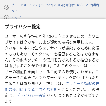
か
か
グローバル･インフォメーション（政府関係者･メディア･有識者
い
い
向け）
る
る
ヘルプ
と
と
し
し
プライバシー設定
寄付
た
た
（新
ユーザーの利便性を可能な限り向上させるため，当ウェ
ら
ら
し
ブサイトはクッキーおよび類似の技術を使用します。
何
何
い
ものみの塔 オンライン・ライブラリー
（新
タ
クッキーの中には当ウェブサイトが機能するために必須
か
か
し
ブ
®
のものもあり，そのクッキーを拒否することはできませ
JW Hub
が
が
い
（新
で
ん。その他のクッキーの使用を受け入れるか拒否するか
変
変
タ
し
開
®
JW Library
ブ
は選択することができます。それらのクッキーはユー
わ
わ
い
く）
で
タ
ザーの利便性を向上させる目的でのみ使用されます。こ
る？
る？
®
Watchtower Library
開
ブ
のデータが販売されたりマーケティングに使用されたり
く）
で
することはありません。詳しくは，
クッキーや類似の技
開
術の使用に関する世界的な方針
をご覧ください。この設
く）
定は，
プライバシー設定
からいつでもカスタマイズでき
Copyright
© 2026 Watch Tower Bible and Tract Society of Pennsylvania.
ます。
目
利用規約
|
プライバシーに関する方針
|
プライバシー設定