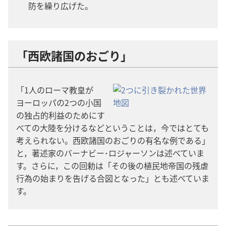
防​を​繰り広げ​た。
「西欧​諸国​の​おごり」
「1​人​の​ローマ​教皇​が​
ヨーロッパ​の​2​つ​の​小国​
の​独占​的​利益​の​ため​に​す
べて​の​大陸​を​分ける​など​と​いう​こと​は，今​で​は​とても​
考え​られ​ない。西欧​諸国​の​おごり​の​有名​な​例​で​ある」
と，著述​家​の​バーナビー​･​ロジャーソン​は​述べ​て​い​ま
す。さらに，この​回勅​は「その​後​の​植民​地​帝国​の​残虐​
行為​の​始まり​を​告げる​合図​と​なっ​た」と​も​述べ​て​い​ま
す。