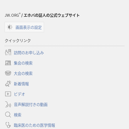
ダ
ダ
ウ
ウ
ン
ン
®
JW.ORG
/ エホバの証人の公式ウェブサイト
ロー
ロー
画面表示の設定
ド
ド
オ
オ
クイックリンク
プ
プ
ショ
ショ
訪問のお申し込み
ン
ン
集会の検索
「目
「目
（新
ざ
ざ
し
大会の検索
（新
い
め
め
し
新着情報
タ
よ！」
よ！」
い
ブ
神
神
ビデオ
タ
で
ブ
は
は
開
音声解説付きの動画
で
い
い
く）
開
検索
ま
ま
く）
す
す
臨床医のための医学情報