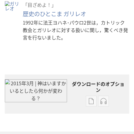
「目ざめよ！」
歴史のひとこま ガリレオ
1992年に法王ヨハネ･パウロ2世は，カトリック
教会とガリレオに対する扱いに関し，驚くべき発
言を行ないました。
ダウンロードのオプショ
ン
出
オー
版
ディ
物
オ
の
の