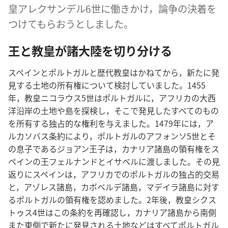
皇​アレクサンデル​6​世​に​働きかけ，論争​の​決着​を​
つけ​て​もらお​う​と​し​まし​た。
王​と​教皇​が​諸​大陸​を​切り分ける
スペイン​と​ポルトガル​と​歴代​教皇​は​かねて​から，新た​に​発
見​する​土地​の​所有​権​に​つい​て​検討​し​て​い​まし​た。1455​
年，教皇​ニコラウス​5​世​は​ポルトガル​に，アフリカ​の​大西
洋​沿岸​の​土地​や​島​を​探検​し，そこで​発見​し​た​すべて​の​もの​
を​所有​する​独占​的​な​権利​を​与え​まし​た。1479​年​に​は，ア
ルカソバス​条約​に​より，ポルトガル​の​アフォンソ​5​世​と​そ
の​息子​で​ある​ジョアン​王子​は，カナリア​諸島​の​領有​権​を​ス
ペイン​の​王​フェルナンド​と​イサベル​に​渡し​まし​た。その​見
返り​に​スペイン​は，アフリカ​で​の​ポルトガル​の​独占​的​交易​
と，アゾレス​諸島，カボベルデ​諸島，マデイラ​諸島​に​対す
る​ポルトガル​の​領有​権​を​認め​まし​た。2​年​後，教皇​シクス
トゥス​4​世​は​この​条約​を​再​確認​し，カナリア​諸島​から​南側​
また​東側​で​新た​に​発見​さ​れる​土地​など​は​すべて​ポルトガル​