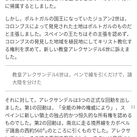
に​帰属​する​と​し​まし​た。
しかし，ポルトガル​の​国王​に​なっ​て​い​た​ジョアン​2​世​は，
コロンブス​に​よっ​て​発見​さ​れ​た​土地​は​ポルトガル​の​もの​だ​
と​主張​し​まし​た。スペイン​の​王​たち​は​その​主張​を​認め​ず，
コロンブス​の​発見​し​た​地域​を​植民​地​に​し​て​キリスト​教​化​す
る​権利​を​求め​て，新しい​教皇​アレクサンデル​6​世​に​訴え​ま
し​た。
教皇​アレクサンデル​6​世​は，ペン​で​線​を​引く​だけ​で，諸​
大陸​を​分け​た
それ​に​対​し​て，アレクサンデル​は​3​つ​の​正式​な​回勅​を​出し​
まし​
た。第​1​の​回勅​は，「全能​の​神​の​権威​に​より」，ス
ペイン​に​新しい​領土​の​独占​的​かつ​恒久​的​な​所有​権​を​認める​
もの​でし​た。第​2​の​回勅​は，南北​に​走る​境界​線​を​カボベル
デ​諸島​の​西​約​560​㌔​の​ところ​に​引く​もの​でし​た。アレクサ