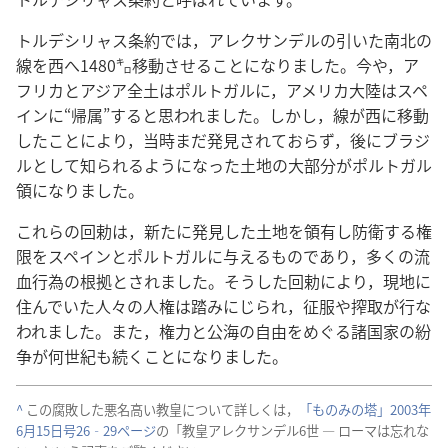
トルデシリャス​条約​で​は，アレクサンデル​の​引い​た​南北​の​
線​を​西​へ​1480​㌔​移動​さ​せる​こと​に​なり​まし​た。今や，ア
フリカ​と​アジア​全土​は​ポルトガル​に，アメリカ​大陸​は​スペ
イン​に“帰属”すると​思わ​れ​まし​た。しかし，線​が​西​に​移動​
し​た​こと​に​より，当時​まだ​発見​さ​れ​て​おら​ず，後​に​ブラジ
ル​と​し​て​知ら​れる​よう​に​なっ​た​土地​の​大部分​が​ポルトガル​
領​に​なり​まし​た。
これら​の​回勅​は，新た​に​発見​し​た​土地​を​領有​し​防衛​する​権
限​を​スペイン​と​ポルトガル​に​与える​もの​で​あり，多く​の​流
血​行為​の​根拠​と​され​まし​た。そう​し​た​回勅​に​より，現地​に​
住ん​で​い​た​人々​の​人権​は​踏みにじら​れ，征服​や​搾取​が​行な
わ​れ​まし​た。また，権力​と​公海​の​自由​を​めぐる​諸​国家​の​紛
争​が​何​世紀​も​続く​こと​に​なり​まし​た。
^
この​腐敗​し​た​悪名​高い​教皇​に​つい​て​詳しく​は，
「ものみの塔」2003​年​
6​月​15​日​号​26‐29​ページ
​の「教皇​アレクサンデル​6​世 ― ローマ​は​忘れ​な