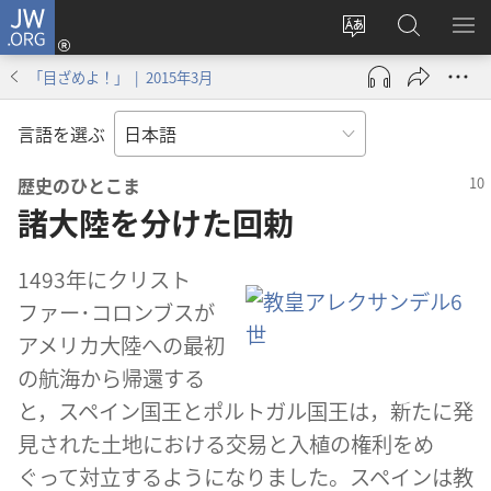
JW.ORG
ロ
サ
JW.ORG
メ
グ
イ
の
ニ
イ
「目ざめよ！」 | 2015年3月
ト
検
を
ン
の
索
表
（新
言語を選ぶ
言
示
し
語
い
歴史​の​ひとこま
を
タ
諸大陸を分けた回勅
変
ブ
え
で
1493​年​に​クリスト
る
開
ファー​･​コロンブス​が​
く）
アメリカ​大陸​へ​の​最初​
の​航海​から​帰還​する​
と，スペイン​国王​と​ポルトガル​国王​は，新た​に​発
見​さ​れ​た​土地​に​おける​交易​と​入植​の​権利​を​め
ぐっ​て​対立​する​よう​に​なり​まし​た。スペイン​は​教