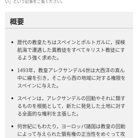
い」と​いう​記事​を​ご覧​ください。
概要
歴代​の​教皇​たち​は​スペイン​と​ポルトガル​に，探検​
航海​で​遭遇​し​た​異教​徒​を​すべて​キリスト​教徒​に​す
る​よう​強く​求め​た。
1493​年，教皇​アレクサンデル​6​世​は​大西洋​の​真ん
中​に​線​を​引き，そこ​から​西​の​地域​に​対する​権限​を​
スペイン​に​与え​た。
スペイン​は，アレクサンデル​の​回勅​や​それ​に​類す
る​もの​を​根拠​と​し​て，新た​に​発見​し​た​土地​に​対す
る​全面​的​な​権利​を​主張​し​た。
何​世紀​に​も​わたり，ヨーロッパ​諸国​は​教皇​の​回勅​
に​よっ​て​与え​られ​た​領有​権​の​正当​性​を​めぐっ​て​攻