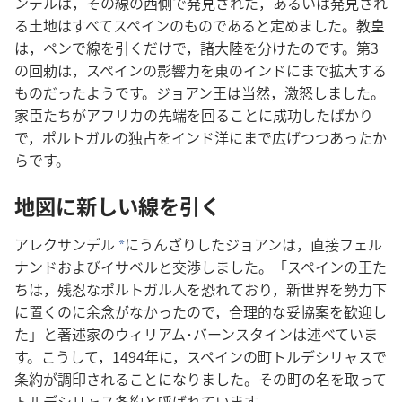
ンデル​は，その​線​の​西側​で​発見​さ​れ​た，あるいは​発見​さ​れ
る​土地​は​すべて​スペイン​の​もの​で​ある​と​定め​まし​た。教皇​
は，ペン​で​線​を​引く​だけ​で，諸​大陸​を​分け​た​の​です。第​3​
の​回勅​は，スペイン​の​影響​力​を​東​の​インド​に​まで​拡大​する​
もの​だっ​た​よう​です。ジョアン​王​は​当然，激怒​し​まし​た。
家臣​たち​が​アフリカ​の​先端​を​回る​こと​に​成功​し​た​ばかり​
で，ポルトガル​の​独占​を​インド洋​に​まで​広げ​つつ​あっ​た​か
ら​です。
地図​に​新しい​線​を​引く
アレクサンデル​
に​うんざり​し​た​ジョアン​は，直接​フェル
*
ナンド​および​イサベル​と​交渉​し​まし​た。「スペイン​の​王​た
ち​は，残忍​な​ポルトガル​人​を​恐れ​て​おり，新​世界​を​勢力​下​
に​置く​の​に​余念​が​なかっ​た​の​で，合理​的​な​妥協​案​を​歓迎​し​
た」と​著述​家​の​ウィリアム​･​バーンスタイン​は​述べ​て​い​ま
す。こう​し​て，1494​年​に，スペイン​の​町​トルデシリャス​で​
条約​が​調印​さ​れる​こと​に​なり​まし​た。その​町​の​名​を​取っ​て​
トルデシリャス​条約​と​呼ば​れ​て​い​ます。