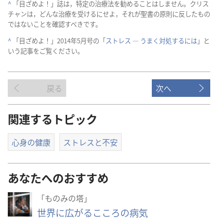
^
「目ざめよ！」誌​は，特定​の​治療​法​を​勧める​こと​は​し​ませ​ん。クリス
チャン​は，どんな​治療​を​受ける​に​せよ，それ​が​聖書​の​原則​に​反し​た​もの​
で​は​ない​こと​を​確認​す​べき​です。
^
「目ざめよ！」2014​年​5​月​号​の「
ストレス ― うまく​対処​する​に​は
」と​
いう​記事​を​ご覧​ください。
戻る
次へ
関連するトピック
心身の健康
ストレスと不安
あなたへのおすすめ
「ものみの塔」
世界に広がるこころの病気