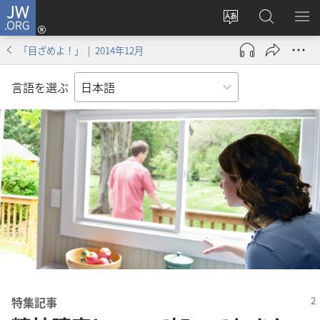
JW.ORG
ロ
サ
JW.ORG
メ
グ
イ
の
ニ
イ
「目ざめよ！」 | 2014年12月
ト
検
を
ン
の
索
表
（新
言語を選ぶ
言
示
し
語
い
を
タ
変
ブ
え
で
る
開
く）
特集​記事