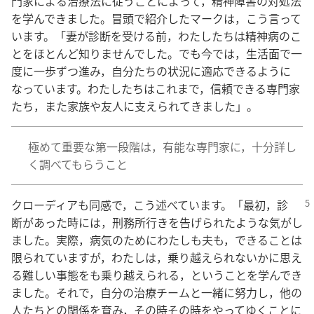
門​家​に​よる​治療​法​に​従う​こと​に​よっ​て，精神​障害​の​対処​法​
を​学ん​で​き​まし​た。冒頭​で​紹介​し​た​マーク​は，こう​言っ​て​
い​ます。「妻​が​診断​を​受ける​前，わたしたち​は​精神​病​の​こ
と​を​ほとんど​知り​ませ​ん​でし​た。でも​今​で​は，生活​面​で​一
度​に​一歩​ずつ​進み，自分​たち​の​状況​に​適応​できる​よう​に​
なっ​て​い​ます。わたしたち​は​これ​まで，信頼​できる​専門​家​
たち，また​家族​や​友人​に​支え​られ​て​き​まし​た」。
極めて​重要​な​第​一​段階​は，有能​な​専門​家​に，十分​詳し
く​調べ​て​もらう​こと
クローディア​も​同感​で，こう​述べ​て​い​ます。「最初，診
断​が​あっ​た​時​に​は，刑務​所​行き​を​告げ​られ​た​よう​な​気​が​し​
まし​た。実際，病気​の​ため​に​わたし​も​夫​も，できる​こと​は​
限ら​れ​て​い​ます​が，わたし​は，乗り越え​られ​ない​か​に​思え
る​難しい​事態​を​も​乗り越え​られる，と​いう​こと​を​学ん​で​き​
まし​た。それで，自分​の​治療​チーム​と​一緒​に​努力​し，他​の​
人​たち​と​の​関係​を​育み，その​時​その​時​を​やっ​て​ゆく​こと​に​