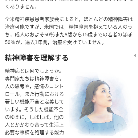
く​あり​ませ​ん。
全米​精神​疾患​患者​家族​会​に​よる​と，ほとんど​の​精神​障害​は​
治療​可能​です​が，米国​で​は，精神​障害​を​抱え​て​いる​人​の​う
ち，成人​の​およそ​60​％​また​8​歳​から​15​歳​まで​の​若者​の​ほぼ​
50​％​が，過去​1​年​間，治療​を​受け​て​い​ませ​ん。
精神​障害​を​理解​する
精神​病​と​は​何​でしょ​う​か。
専門​家​たち​は​精神​障害​を，
人​の​思考​や，感情​の​コント
ロール，また​行動​に​おける​
著しい​機能​不全​と​定義​し​て​
い​ます。そう​し​た​機能​不全​
の​ゆえに，しばしば，他​の​
人​と​かかわり合っ​て​生活​上​
必要​な​事柄​を​処理​する​能力​