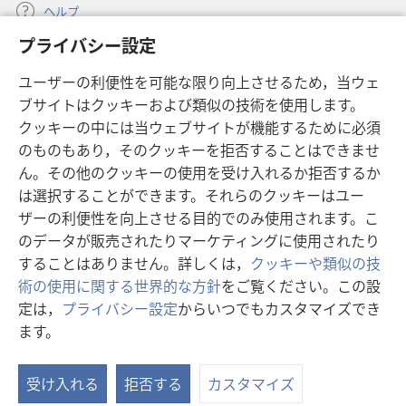
た
た
ヘルプ
い
い
プライバシー設定
こ
こ
寄付
（新
と
と
ユーザーの利便性を可能な限り向上させるため，当ウェ
し
ブサイトはクッキーおよび類似の技術を使用します。
い
ものみの塔 オンライン・ライブラリー
（新
タ
クッキーの中には当ウェブサイトが機能するために必須
し
ブ
®
のものもあり，そのクッキーを拒否することはできませ
JW Hub
い
（新
で
ん。その他のクッキーの使用を受け入れるか拒否するか
タ
し
開
®
JW Library
ブ
は選択することができます。それらのクッキーはユー
い
く）
で
タ
ザーの利便性を向上させる目的でのみ使用されます。こ
®
Watchtower Library
開
ブ
のデータが販売されたりマーケティングに使用されたり
く）
で
することはありません。詳しくは，
クッキーや類似の技
開
術の使用に関する世界的な方針
をご覧ください。この設
く）
定は，
プライバシー設定
からいつでもカスタマイズでき
Copyright
© 2026 Watch Tower Bible and Tract Society of Pennsylvania.
ます。
目
利用規約
|
プライバシーに関する方針
|
プライバシー設定
次
受け入れる
拒否する
カスタマイズ
を