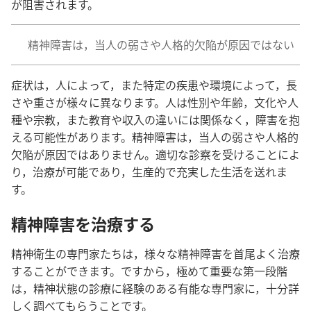
が​阻害​さ​れ​ます。
精神​障害​は，当人​の​弱さ​や​人格​的​欠陥​が​原因​で​は​ない
症状​は，人​に​よっ​て，また​特定​の​疾患​や​環境​に​よっ​て，長
さ​や​重さ​が​様々​に​異なり​ます。人​は​性別​や​年齢，文化​や​人
種​や​宗教，また​教育​や​収入​の​違い​に​は​関係​なく，障害​を​抱
える​可能​性​が​あり​ます。精神​障害​は，当人​の​弱さ​や​人格​的​
欠陥​が​原因​で​は​あり​ませ​ん。適切​な​診察​を​受ける​こと​に​よ
り，治療​が​可能​で​あり，生産​的​で​充実​し​た​生活​を​送れ​ま
す。
精神​障害​を​治療​する
精神​衛生​の​専門​家​たち​は，様々​な​精神​障害​を​首尾​よく​治療​
する​こと​が​でき​ます。ですから，極めて​重要​な​第​一​段階​
は，精神​状態​の​診療​に​経験​の​ある​有能​な​専門​家​に，十分​詳
しく​調べ​て​もらう​こと​です。