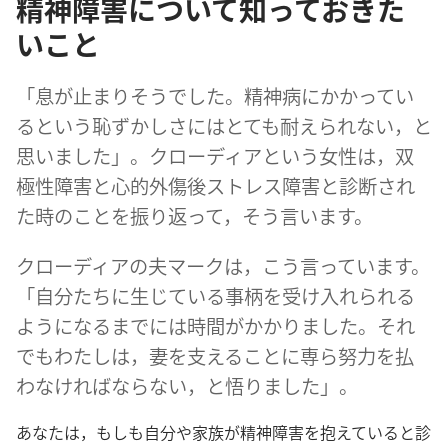
精神障害について知っておきた
いこと
「息​が​止まり​そう​でし​た。精神​病​に​かかっ​て​い
る​と​いう​恥ずかしさ​に​は​とても​耐え​られ​ない，と​
思い​まし​た」。クローディア​と​いう​女性​は，双
極​性​障害​と​心的​外傷​後​ストレス​障害​と​診断​さ​れ​
た​時​の​こと​を​振り返っ​て，そう​言い​ます。
クローディア​の​夫​マーク​は，こう​言っ​て​い​ます。
「自分​たち​に​生じ​て​いる​事柄​を​受け入れ​られる​
よう​に​なる​まで​に​は​時間​が​かかり​まし​た。それ
でも​わたし​は，妻​を​支える​こと​に​専ら​努力​を​払
わ​なけれ​ば​なら​ない，と​悟り​まし​た」。
あなた​は，もしも​自分​や​家族​が​精神​障害​を​抱え​て​いる​と​診