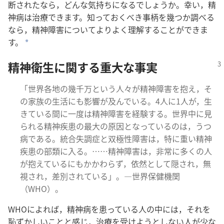
断​さ​れ​た​なら，どんな​気持ち​に​なる​でしょ​う​か。幸い，精
神​病​は​治療​でき​ます。知っ​て​おく​べき​事柄​を​幾つ​か​調べる​
なら，精神​障害​に​つい​て​より​よく​理解​する​こと​が​でき​ま
す。
*
精神​衛生​に​関する​重大​な​事実
「世界​各地​の​幾千万​と​いう​人々​が​精神​障害​を​抱え，そ
の​家族​の​生活​に​も​影響​が​及ん​で​いる。4​人​に​1​人​が，生
き​て​いる​間​に​一度​は​精神​障害​を​経験​する。世界​中​に​見​
られる​精神​疾患​の​最大​の​原因​と​なっ​て​いる​の​は，うつ
病​で​ある。統合​失調​症​と​双極​性​障害​は，特に​重い​精神​
疾患​の​部類​に​入る。……精神​障害​は，非常​に​多く​の​人​
が​抱え​て​いる​に​も​かかわら​ず，依然​と​し​て​隠さ​れ，無
視​さ​れ，差別​さ​れ​て​いる」。―世界​保健​機関
（WHO）。
WHO​に​よれ​ば，精神​病​を​患っ​て​いる​人​の​中​に​は，それ​を​
恥ずかしい​こと​と​感じ，治療​を​受け​よう​と​し​ない​人​が​少な