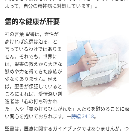
よっ​て，自分​の​精神​病​に​対処​し​て​い​ます」。
霊的​な​健康​が​肝要
神​の​言葉 聖書​は，霊性​が​
高けれ​ば​疾患​は​治る，と​
言っ​て​いる​わけ​で​は​あり​ま
せ​ん。それでも，世界​に​
は，聖書​の​教え​から​大きな​
慰め​や​力​を​得​て​き​た​家族​が​
少なく​あり​ませ​ん。例え
ば，聖書​が​保証​し​て​いる​と
ころ​に​よれ​ば，愛情​深い​創
造​者​は「心​の​打ち砕か​れ​
た」人​や「霊​の​打ちひしが​れ​た」人​たち​を​慰める​こと​に​深
い​関心​を​抱い​て​おら​れ​ます。―
詩編 34:18
。
聖書​は，医療​に​関する​ガイドブック​で​は​あり​ませ​ん​が，つ