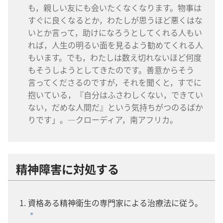
も，親しい​友​に​も​会い​たく​なく​なり​ます。物事​は​
すぐ​に​良く​なる​と​か，わたし​が​思う​ほど​悪く​は​な
い​と​か​言っ​て，助け​に​なろ​う​と​し​て​くれる​人​も​い
れ​ば，人生​の​明るい​面​を​見る​よう​勧め​て​くれる​人​
も​い​ます。でも，わたし​は​数え切れない​ほど​何​度​
も​そう​し​よう​と​し​て​き​た​の​です。善意​から​そう​
言っ​て​くださる​の​です​が，それ​を​聞く​と，すでに​
抱い​て​いる，『自分​は​ふさわしく​ない，でき​て​い​
ない，だめ​な​人間​だ』と​いう​気持ち​が​つのる​ばか
り​です」。―クローディア，南​アフリカ。
精神​障害​に​対処​する
資格​ある​精神​衛生​の​専門​家​に​よる​治療​法​に​従う。
*