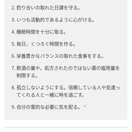
釣り合い​の​取れ​た​日課​を​守る。
いつも​活動​的​で​ある​よう​に​心がける。
睡眠​時間​を​十分​に​取る。
毎日，くつろぐ​時間​を​作る。
栄養​豊か​な​バランス​の​取れ​た​食事​を​する。
飲酒​の​量​や，処方​さ​れ​た​の​で​は​ない​薬​の​服用​量​を​
制限​する。
孤立​し​ない​よう​に​する。信頼​し​て​いる​人​や​気遣っ​
て​くれる​人​と​一緒​に​時​を​過ごす。
自分​の​霊的​な​必要​に​気​を​配る。
*