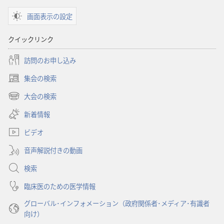
ショ
ショ
画面表示の設定
ン
ン
「目
「目
クイックリンク
ざ
ざ
め
め
訪問のお申し込み
よ！」
よ！」
集会の検索
精
精
（新
神
神
し
大会の検索
（新
い
障
障
し
新着情報
タ
害
害
い
ブ
に
に
ビデオ
タ
で
つ
つ
ブ
開
音声解説付きの動画
で
い
い
く）
開
て
て
検索
く）
知っ
知っ
臨床医のための医学情報
て
て
グローバル･インフォメーション（政府関係者･メディア･有識者
お
お
向け）
き
き