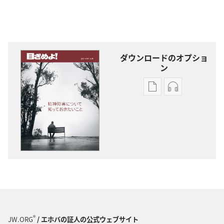
ダウンロードのオプショ
ン
出
オー
版
ディ
物
オ
の
の
ダ
ダ
ウ
ウ
ン
ン
ロー
ロー
ド
ド
オ
オ
プ
プ
®
JW.ORG
/ エホバの証人の公式ウェブサイト