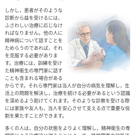
しかし，患者​が​その​よう​な​
診断​から​益​を​受ける​に​は，
ふさわしい​治療​に​応じ​なけ
れ​ば​なり​ませ​ん。他​の​人​に​
精神​病​に​つい​て​話す​こと​を​
ためらう​の​で​あれ​ば，それ​
を​克服​する​必要​が​あり​ま
す。治療​に​は，訓練​を​受け​
た​精神​衛生​の​専門​家​に​話す​
こと​も​含ま​れる​場合​が​ある​
から​です。それら​専門​家​は​当人​が​自分​の​病気​を​理解​し，生
活​上​の​問題​を​解決​し，治療​を​続ける​必要​が​ある​と​いう​認識​
を​深める​よう​助け​て​くれ​ます。その​よう​な​診察​を​受ける​際​
に​は​家族​や​友人​も，当人​を​安心​さ​せ​て​支える​点​で​重要​な​役
割​を​果たす​こと​が​でき​ます。
多く​の​人​は，自分​の​状態​を​より​よく​理解​し，精神​衛生​の​専