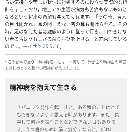
らい​気持ち​や​苦しい​状況​に​対処​する​の​に​役立つ​実際​的​な​指
針​を​示し​て​おり，地上​で​の​生活​が​病気​も​苦痛​も​ない​もの​と​
なる​と​いう​将来​の​希望​も​与え​て​くれ​ます。「その​時，盲人​
の​目​は​開か​れ，耳​の​聞こえ​ない​者​の​耳​も​開け​られる。その​
時，足​の​なえ​た​者​は​雄鹿​の​よう​に​登っ​て​行き，口​の​きけ​な
い​者​の​舌​は​うれしさ​の​余り​叫び​を​上げる」と​約束​し​て​いる​
の​です。―
イザヤ 35:5，6
。
^
この​記事​で​言う「精神​障害」に​は，一貫​し​て，行動​面​や​精神​面​の​障害​
を​はじめ​と​する​種々​の​精神​病​が​含ま​れ​ます。
精神​病​を​抱え​て​生きる
「パニック​発作​を​起こす​と，ある​種​の​こと​は​とて
も​でき​ない​よう​に​思える​時​が​あり​ます。また，集
中​し​て​何​か​を​読む​こと​など​でき​ない​日​も​あり​ま
す。うつ病​の​ため​に​暗い​気分​に​なる​と，だれ​に​