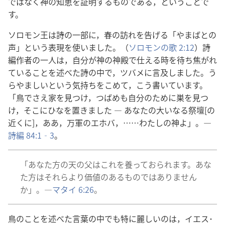
で​は​なく​神​の​知恵​を​証明​する​もの​で​ある，と​いう​こと​で
す。
ソロモン​王​は​詩​の​一部​に，春​の​訪れ​を​告げる「やまばと​の​
声」と​いう​表現​を​使い​まし​た。（
ソロモン​の​歌 2:12
）詩
編​作者​の​一​人​は，自分​が​神​の​神殿​で​仕える​時​を​待ち焦がれ​
て​いる​こと​を​述べ​た​詩​の​中​で，ツバメ​に​言及​し​まし​た。う
らやましい​と​いう​気持ち​を​こめ​て，こう​書い​て​い​ます。
「鳥​で​さえ​家​を​見つけ，つばめ​も​自分​の​ため​に​巣​を​見つ
け，そこ​に​ひな​を​置き​まし​た ― あなた​の​大いなる​祭壇[の​
近く​に]，ああ，万軍​の​エホバ，……わたし​の​神​よ」。―
詩編 84:1‐3
。
「あなた方​の​天​の​父​は​これ​を​養っ​て​おら​れ​ます。あな
た方​は​それら​より​価値​の​ある​もの​で​は​あり​ませ​ん​
か」。―
マタイ 6:26
。
鳥​の​こと​を​述べ​た​言葉​の​中​で​も​特に​麗しい​の​は，イエス​･​