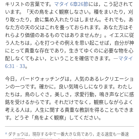
キリスト​の​言葉​です。
マタイ 6​章​26​節
​に​は，こう​記さ​れ​て​
い​ます。「天​の​鳥​を​よく​観察​し​なさい。種​を​まい​たり，刈
り取っ​たり，倉​に​集め入れ​たり​は​し​ませ​ん。それでも，あ
なた方​の​天​の​父​は​これ​を​養っ​て​おら​れ​ます。あなた方​は​そ
れら​より​価値​の​ある​もの​で​は​あり​ませ​ん​か」。イエス​に​従
う​人​たち​は，心​を​打つ​その​例え​を​思い起こせ​ば，自分​が​神​
に​とっ​て​貴重​な​存在​で​あり，生き​て​ゆく​の​に​必要​な​物​を​心
配​し​なく​て​も​よい，と​いう​こと​を​確信​でき​ます。―
マタイ
6:31‐33
。
今日，バードウォッチング​は，人気​の​ある​レクリエーショ
ン​の​一つ​です。確か​に，良い​気晴らし​に​なり​ます。わたし
たち​は，鳥​の​しぐさ，美しさ，求愛​行動，鳴き声​など​に​感
銘​を​受ける​から​です。それ​だけ​で​なく，観察​し​ながら​よく​
考える​人​は，人生​に​関する​貴重​な​教訓​を​得る​こと​も​でき​ま
す。どうぞ「鳥​を​よく​観察」し​て​ください。
^
ダチョウ​は，現存​する​中​で​一番​大きな​鳥​で​あり，走る​速度​も​一番​速