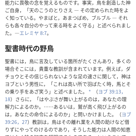
能力​に​畏敬​の​念​を​覚える​もの​です。事実，鳥​を​創造​し​た​神​
ご自身，「天​の​こうのとり​さえ ― その​定め​られ​た​時​を​よ
く​知っ​て​いる。やまばと，あまつばめ，ブルブル ― それ
ら​も​各々​自分​の​やっ​て​来る​時​を​よく​守る」と​述べ​られ​まし​
た。―
エレミヤ 8:7
。
聖書​時代​の​野鳥
聖書​に​は，鳥​に​言及​し​て​いる​箇所​が​たくさん​あり，多く​の​
場合​そこ​に​は，貴重​な​教訓​が​含ま​れ​て​い​ます。例えば，ダ
チョウ​と​その​信じ​られ​ない​よう​な​足​の​速さ​に​関し​て，神​は​
ヨブ​と​いう​男性​に，「これ​は​高い​所​で​羽ばたく​時，馬​と​そ
の​乗り手​を​あざ笑う」と​述べ​まし​た。
（
ヨブ 39:13，
*
18
）さらに，「はやぶさ​が​舞い上がる​の​は，あなた​の​理
解​力​に​よる​の​か。……あるいは，鷲​が​高く​飛び上がる​の​
は，あなた​の​命令​に​よる​の​か」と​問いかけ​まし​た。（
ヨブ
39:26，27
）教訓​は，鳥​は​その​離れ業​を​人間​の​助け​など​借
り​ず​に​やってのける​の​で​あり，そう​し​た​能力​は​人間​の​知恵​