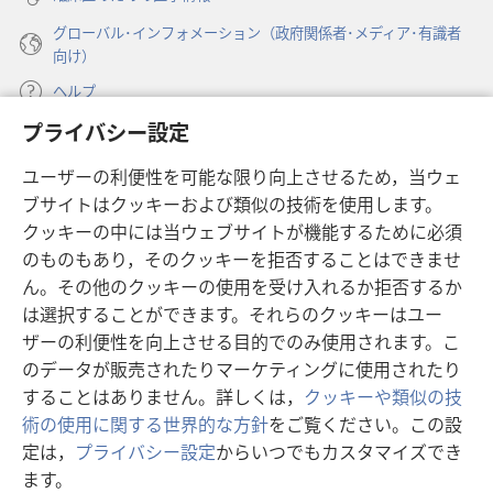
き
き
グローバル･インフォメーション（政府関係者･メディア･有識者
る
る
向け）
だ
だ
ろ
ろ
ヘルプ
う
う
プライバシー設定
か
か
寄付
（新
ユーザーの利便性を可能な限り向上させるため，当ウェ
し
ブサイトはクッキーおよび類似の技術を使用します。
い
ものみの塔 オンライン・ライブラリー
（新
タ
クッキーの中には当ウェブサイトが機能するために必須
し
ブ
®
のものもあり，そのクッキーを拒否することはできませ
JW Hub
い
（新
で
ん。その他のクッキーの使用を受け入れるか拒否するか
タ
し
開
®
JW Library
は選択することができます。それらのクッキーはユー
ブ
い
く）
で
タ
ザーの利便性を向上させる目的でのみ使用されます。こ
®
Watchtower Library
開
ブ
のデータが販売されたりマーケティングに使用されたり
く）
で
することはありません。詳しくは，
クッキーや類似の技
開
術の使用に関する世界的な方針
をご覧ください。この設
く）
定は，
プライバシー設定
からいつでもカスタマイズでき
Copyright
© 2026 Watch Tower Bible and Tract Society of Pennsylvania.
ます。