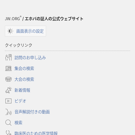
ド
ド
オ
オ
プ
プ
®
JW.ORG
/ エホバの証人の公式ウェブサイト
ショ
ショ
画面表示の設定
ン
ン
「目
「目
クイックリンク
ざ
ざ
め
め
訪問のお申し込み
よ！」
よ！」
集会の検索
ど
ど
（新
う
う
し
大会の検索
（新
い
す
す
し
新着情報
タ
れ
れ
い
ブ
ば
ば
ビデオ
タ
で
仲
仲
ブ
開
音声解説付きの動画
で
直
直
く）
開
り
り
検索
く）
で
で
臨床医のための医学情報