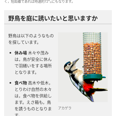
く，短​距離​で​あれ​ば​時速​約​72​㌔​に​も​なり​ます。
野鳥​を​庭​に​誘い​たい​と​思い​ます​か
野鳥​は​以下​の​よう​な​もの​
を​探し​て​い​ます。
休み場
木々​や​茂み​
は，鳥​が​安全​に​休ん​
で​羽繕い​を​する​場所​
と​なり​ます。
食べ物
高木​や​低木，
とりわけ​自然​の​木々​
は，食べ物​を​供給​し​
ます。えさ箱​も，鳥​
アカゲラ
を​誘う​もの​と​なり​ま
す。