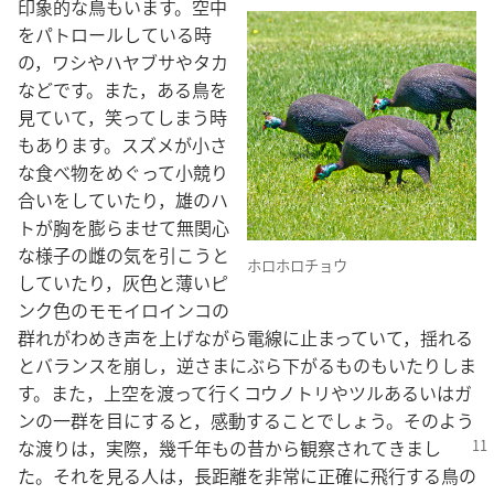
印象​的​な​鳥​も​い​ます。空中​
を​パトロール​し​て​いる​時​
の，ワシ​や​ハヤブサ​や​タカ​
など​です。また，ある​鳥​を​
見​て​い​て，笑っ​て​しまう​時​
も​あり​ます。スズメ​が​小さ
な​食べ物​を​めぐっ​て​小競り
合い​を​し​て​い​たり，雄​の​ハ
ト​が​胸​を​膨らませ​て​無​関心​
な​様子​の​雌​の​気​を​引こ​う​と​
ホロホロチョウ
し​て​いたり，灰色​と​薄い​ピ
ンク​色​の​モモイロインコ​の​
群れ​が​わめき声​を​上げ​ながら​電線​に​止まっ​て​い​て，揺れる​
と​バランス​を​崩し，逆さま​に​ぶら下がる​もの​も​い​たり​し​ま
す。また，上空​を​渡っ​て​行く​コウノトリ​や​ツル​あるいは​ガ
ン​の​一群​を​目​に​する​と，感動​する​こと​でしょ​う。その​よう​
な​渡り​は，実際，幾千​年​も​の​昔​
から​観察​さ​れ​て​き​まし​
た。それ​を​見る​人​は，長​距離​を​非常​に​正確​に​飛行​する​鳥​の​