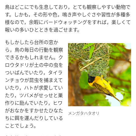
鳥​は​どこ​に​で​も​生息​し​て​おり，とても​観察​し​やすい​動物​で
す。しかも，その​形​や​色，鳴き声​や​しぐさ​や​習性​が​多種​多
様​な​の​で，余暇​に​バードウォッチング​を​すれ​ば，楽しく​て​
報い​の​多い​ひととき​を​過ごせ​ます。
もしか​し​たら​台所​の​窓​か
ら，鳥​の​毎日​の​行動​を​観察​
できる​か​も​しれ​ませ​ん。ク
ロウタドリ​が​土​の​中​の​虫​を​
ついばん​で​い​たり，タイラ
ンチョウ​が​昆虫​を​捕まえ​て​
い​たり，ハト​が​求愛​し​て​い
たり，ツバメ​が​せっせ​と​巣
作り​に​励ん​で​い​たり，ヒワ​
が​おなか​を​すか​せ​た​ひな​た
メンガタハタオリ
ち​に​餌​を​運ん​だり​し​て​いる​
こと​でしょ​う。