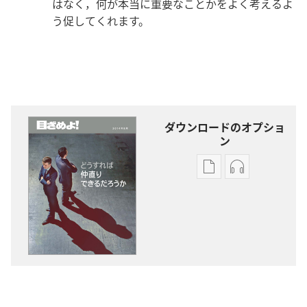
はなく，何が本当に重要なことかをよく考えるよ
う促してくれます。
ダウンロードのオプショ
ン
出
オー
版
ディ
物
オ
の
の
ダ
ダ
ウ
ウ
ン
ン
ロー
ロー