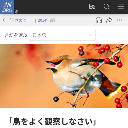
JW.ORG
ロ
サ
JW.ORG
メ
グ
イ
の
ニ
イ
「目ざめよ！」 | 2014年8月
ト
検
を
ン
の
索
表
（新
言語を選ぶ
言
示
し
語
い
を
タ
変
ブ
え
で
る
開
く）
「鳥をよく観察しなさい」