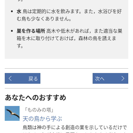
水
鳥​は​定期​的​に​水​を​飲み​ます。また，水浴び​を​好
む​鳥​も​少なく​あり​ませ​ん。
巣​を​作る​場所
高木​や​低木​が​あれ​ば，また​適当​な​巣
箱​を​木​に​取り付け​て​おけ​ば，森林​の​鳥​を​誘え​ま
す。
戻る
次へ
あなたへのおすすめ
「ものみの塔」
天の鳥から学ぶ
鳥類は神の手による創造の業を示しているだけで