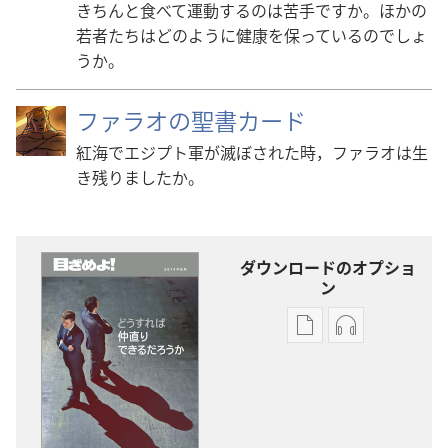
きちんと食べて運動するのは苦手ですか。ほかの
若者たちはどのように健康を保っているのでしょ
うか。
ファラオの聖書カード
紅海でエジプト軍が滅ぼされた時，ファラオは生
き残りましたか。
ダウンロードのオプショ
ン
出
オー
版
ディ
物
オ
の
の
ダ
ダ