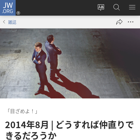
JW.ORG
ロ
サ
JW.ORG
メ
グ
イ
の
ニ
イ
雑誌
ト
検
を
ン
の
索
表
（新
言
示
し
語
い
を
タ
変
ブ
え
で
る
開
く）
「目ざめよ！」
2014年8月 | どうすれば仲直りで
きるだろうか