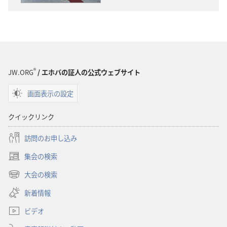
ウ
ウ
ン
ン
ロー
ロー
ド
ド
オ
オ
プ
プ
®
JW.ORG
/ エホバの証人の公式ウェブサイト
ショ
ショ
画面表示の設定
ン
ン
「目
「目
クイックリンク
ざ
ざ
め
め
訪問のお申し込み
よ！」
よ！」
集会の検索
ど
ど
（新
う
う
し
大会の検索
（新
い
す
す
し
新着情報
タ
れ
れ
い
ブ
ば
ば
ビデオ
タ
で
仲
仲
ブ
開