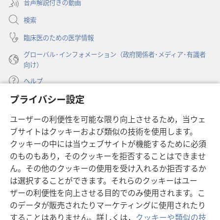
音声解説付きの動画
で
直
直
く）
開
り
り
検索
く）
で
で
臨床医のための医学情報
き
き
グローバル･インフォメーション（政府関係者･メディア･有識者
る
る
向け）
だ
だ
ろ
ろ
ヘルプ
う
う
プライバシー設定
か
か
寄付
（新
ユーザーの利便性を可能な限り向上させるため，当ウェ
し
ブサイトはクッキーおよび類似の技術を使用します。
い
ものみの塔 オンライン・ライブラリー
（新
タ
クッキーの中には当ウェブサイトが機能するために必須
し
ブ
®
のものもあり，そのクッキーを拒否することはできませ
JW Hub
い
（新
で
ん。その他のクッキーの使用を受け入れるか拒否するか
タ
し
開
®
JW Library
ブ
は選択することができます。それらのクッキーはユー
い
く）
で
タ
ザーの利便性を向上させる目的でのみ使用されます。こ
®
Watchtower Library
開
ブ
のデータが販売されたりマーケティングに使用されたり
く）
で
することはありません。詳しくは，
クッキーや類似の技