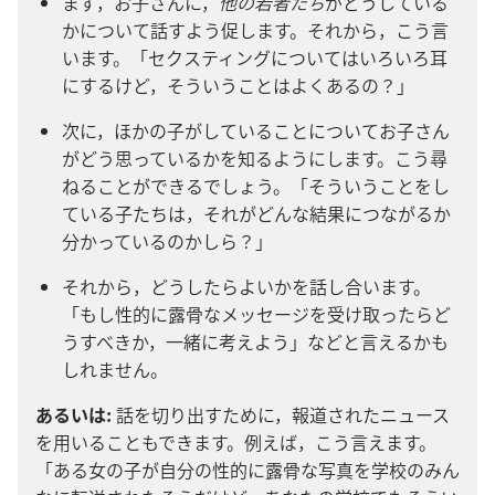
まず，お子さん​に，
他​の​若者​たち​
が​どう​し​て​いる​
か​に​つい​て​話す​よう​促し​ます。それ​から，こう​言
い​ます。「セクスティング​に​つい​て​は​いろいろ​耳​
に​する​けど，そういう​こと​は​よく​ある​の？」
次​に，ほか​の​子​が​し​て​いる​こと​に​つい​て​お子さん​
が​どう​思っ​て​いる​か​を​知る​よう​に​し​ます。こう​尋
ねる​こと​が​できる​でしょ​う。「そういう​こと​を​し​
て​いる​子​たち​は，それ​が​どんな​結果​に​つながる​か​
分かっ​て​いる​の​か​しら？」
それ​から，どう​し​たら​よい​か​を​話し合い​ます。
「もし​性的​に​露骨​な​メッセージ​を​受け取っ​たら​ど
う​す​べき​か，一緒​に​考え​よう」など​と​言える​か​も​
しれ​ませ​ん。
あるいは:
話​を​切り出す​ため​に，報道​さ​れ​た​ニュース​
を​用いる​こと​も​でき​ます。例えば，こう​言え​ます。
「ある​女​の​子​が​自分​の​性的​に​露骨​な​写真​を​学校​の​みん