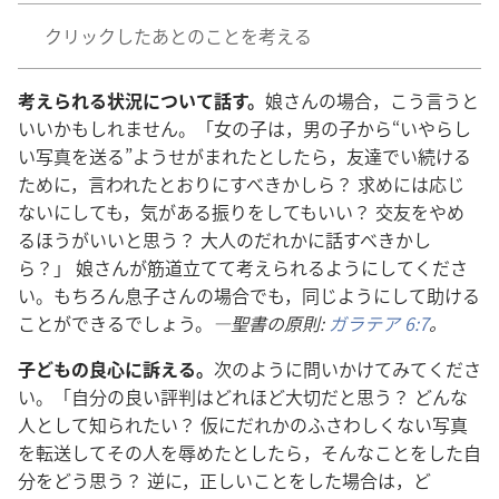
クリック​し​た​あと​の​こと​を​考える
考え​られる​状況​に​つい​て​話す。
娘​さん​の​場合，こう​言う​と​
いい​か​も​しれ​ませ​ん。「女​の​子​は，男​の​子​から“いや​らし
い​写真​を​送る”よう​せがま​れ​た​と​し​たら，友達​で​い​続ける​
ため​に，言わ​れ​た​とおり​に​す​べき​か​しら？ 求め​に​は​応じ​
ない​に​し​て​も，気​が​ある​振り​を​し​て​も​いい？ 交友​を​やめ
る​ほう​が​いい​と​思う？ 大人​の​だれ​か​に​話す​べき​かし
ら？」 娘​さん​が​筋道​立て​て​考え​られる​よう​に​し​て​くださ
い。もちろん​息子​さん​の​場合​で​も，同じ​よう​に​し​て​助ける​
こと​が​できる​でしょ​う。
―聖書​の​原則:
ガラテア 6:7
。
子ども​の​良心​に​訴える。
次​の​よう​に​問いかけ​て​み​て​くださ
い。「自分​の​良い​評判​は​どれ​ほど​大切​だ​と​思う？ どんな​
人​と​し​て​知ら​れ​たい？ 仮に​だれ​か​の​ふさわしく​ない​写真​
を​転送​し​て​その​人​を​辱め​た​と​し​たら，そんな​こと​を​し​た​自
分​を​どう​思う？ 逆​に，正しい​こと​を​し​た​場合​は，ど