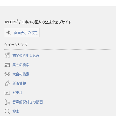
ロー
ロー
ド
ド
オ
オ
プ
プ
®
JW.ORG
/ エホバの証人の公式ウェブサイト
ショ
ショ
画面表示の設定
ン
ン
「目
「目
クイックリンク
ざ
ざ
め
め
訪問のお申し込み
よ！」
よ！」
集会の検索
道
道
（新
徳
徳
し
大会の検索
（新
い
上
上
し
新着情報
タ
の
の
い
ブ
価
価
ビデオ
タ
で
値
値
ブ
開
音声解説付きの動画
で
観
観
く）
開
―
―
検索
く）