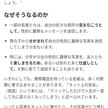
しょ​う。
*
なぜ​そう​なる​の​か
一部​の​若者​たち​は，自分​の​好き​な​相手​の​
気​を​引こ​う​と​
し​て，
性的​に​露骨​な​メッセージ​を​送信​し​ます。
男​の​子​から​
せがま​れ​て​
自分​の​性的​に​露骨​な​写真​を​送信​
し​て​しまう​少女​も​い​ます。
時​に​は，少年​が​少女​の​性的​に​露骨​な​写真​を，友人​たち​
を​
楽しま​せる​ため，
あるいは​別れ​た​あと​
仕返し​と​し​
て，
大勢​に​宛て​て​送信​する​こと​も​あり​ます。
いずれ​に​し​て​も，携帯​電話​を​持っ​て​いる​若者​は，多く​の​問
題​に​巻き込ま​れる​こと​が​あり​ます。「ネット​上​の​安全」
（英語）と​いう​本​に​は，「クリック​し​た​だけ​で​人生​が​一変​
し​て​元​に​戻ら​なく​なっ​て​しまう」と​述べ​られ​て​い​ます。
いったん​写真​を​ネット​上​に​載せ​たら，その​写真​が​どう​使わ​