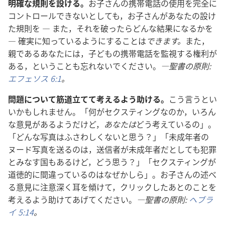
明確​な​規則​を​設ける。
お子さん​の​携帯​電話​の​使用​を​完全​に​
コントロール​で​き​ない​と​し​て​も，お子さん​が​あなた​の​設け​
た​規則​を ― また，それ​を​破っ​たら​どんな​結果​に​なる​か​を
― 確実​に​知っ​て​いる​よう​に​する​こと​は​
でき​ます。
また，
親​で​ある​あなた​に​は，子ども​の​携帯​電話​を​監視​する​権利​が​
ある，と​いう​こと​も​忘れ​ない​で​ください。
―聖書​の​原則:
エフェソス 6:1
。
問題​に​つい​て​筋道​立て​て​考える​よう​助ける。
こう​言う​と​い
い​か​も​しれ​ませ​ん。「何​が​セクスティング​な​の​か，いろん
な​意見​が​ある​よう​だ​けど，
あなた​は​
どう​考え​て​いる​の」。
「どんな​写真​は​ふさわしく​ない​と​思う？」「未​成年​者​の​
ヌード​写真​を​送る​の​は，送信​者​が​未​成年​者​だ​と​し​て​も​犯罪​
と​みなす​国​も​ある​けど，どう​思う？」「セクスティング​が​
道徳​的​に​間違っ​て​いる​の​は​なぜ​か​しら」。お子さん​の​述べ
る​意見​に​注意深く​耳​を​傾け​て，クリック​し​た​あと​の​こと​を​
考える​よう​助け​て​あげ​て​ください。
―聖書​の​原則:
ヘブラ
イ 5:14
。