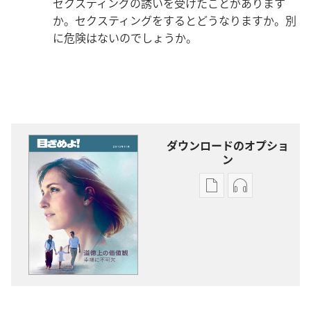
セクスティングの誘いを受けたことがあります
か。セクスティングをするとどうなりますか。別
に危険はないのでしょうか。
ダウンロードのオプショ
ン
出
オー
版
ディ
物
オ
の
の
ダ
ダ
ウ
ウ
ン
ン