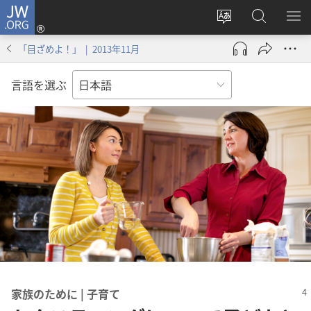
JW.ORG
ロ
サ
JW.ORG
メ
グ
イ
の
ニ
イ
「目ざめよ！」 | 2013年11月
ト
検
を
ン
の
索
表
（新
言語を選ぶ
言
示
し
語
い
を
タ
変
ブ
え
で
る
開
く）
家族​の​ため​に | 子育て