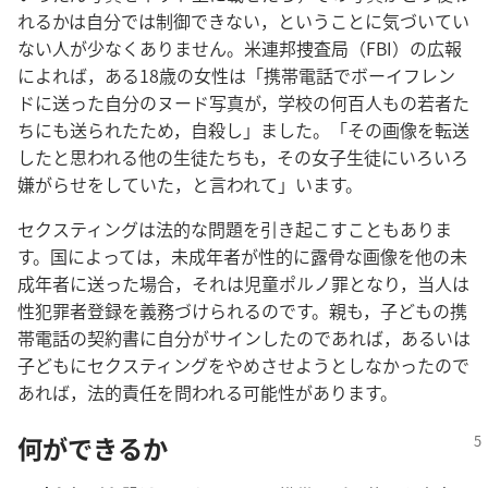
れる​か​は​自分​で​は​制御​でき​ない，と​いう​こと​に​気づい​て​い​
ない​人​が​少なく​あり​ませ​ん。米​連邦​捜査​局（FBI）の​広報​
に​よれ​ば，ある​18​歳​の​女性​は「携帯​電話​で​ボーイフレン
ド​に​送っ​た​自分​の​ヌード​写真​が，学校​の​何百​人​も​の​若者​た
ち​に​も​送ら​れ​た​ため，自殺​し」まし​た。「その​画像​を​転送​
し​た​と​思わ​れる​他​の​生徒​たち​も，その​女子​生徒​に​いろいろ​
嫌がらせ​を​し​て​い​た，と​言わ​れ​て」い​ます。
セクスティング​は​法的​な​問題​を​引き起こす​こと​も​あり​ま
す。国​に​よっ​て​は，未​成年​者​が​性的​に​露骨​な​画像​を​他​の​未​
成年​者​に​送っ​た​場合，それ​は​児童​ポルノ​罪​と​なり，当人​は​
性​犯罪​者​登録​を​義務づけ​られる​の​です。親​も，子ども​の​携
帯​電話​の​契約​書​に​自分​が​サイン​し​た​の​で​あれ​ば，あるいは​
子ども​に​セクスティング​を​やめ​させ​よう​と​し​なかっ​た​の​で​
あれ​ば，法的​責任​を​問わ​れる​可能​性​が​あり​ます。
何​が​できる​か