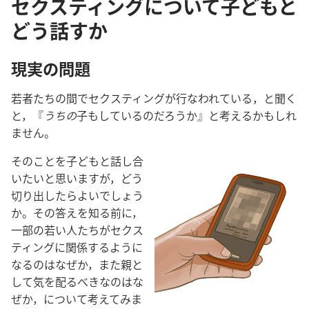
セクスティングについて子どもと
どう話すか
現実​の​問題
若者​たち​の​間​で​セクスティング​が​行なわ​れ​て​いる，と​聞く​
と，『
うち​の​
子​も​し​て​いる​の​だろ​う​か』と​考える​か​も​しれ​
ませ​ん。
その​こと​を​子ども​と​話し合
い​たい​と​思い​ます​が，どう​
切り出し​たら​よい​でしょ​う​
か。その​答え​を​知る​前​に，
一部​の​若い​人​たち​が​セクス
ティング​に​関係​する​よう​に​
なる​の​は​なぜか，また​親​と​
し​て​気​を​配る​べき​な​の​は​な
ぜか，に​つい​て​考え​て​み​ま