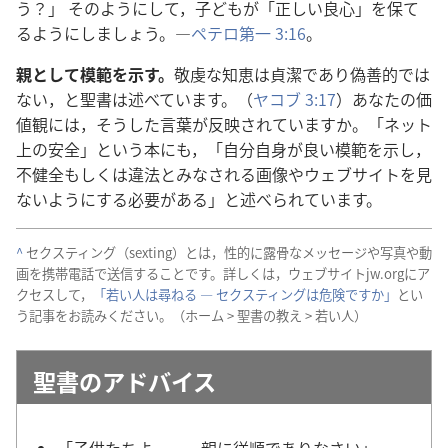
う？」 その​よう​に​し​て，子ども​が「正しい​良心」を​保て
る​よう​に​し​ましょ​う。―
ペテロ​第​一 3:16
。
親​と​し​て​模範​を​示す。
敬虔​な​知恵​は​貞潔​で​あり​偽善​的​で​は​
ない，と​聖書​は​述べ​て​い​ます。（
ヤコブ 3:17
）あなた​の​価
値​観​に​は，そう​し​た​言葉​が​反映​さ​れ​て​い​ます​か。「ネット​
上​の​安全」と​いう​本​に​も，「自分​自身​が​良い​模範​を​示し，
不​健全​もしくは​違法​と​みなさ​れる​画像​や​ウェブサイト​を​見​
ない​よう​に​する​必要​が​ある」と​述べ​られ​て​い​ます。
^
セクスティング（sexting）と​は，性的​に​露骨​な​メッセージ​や​写真​や​動
画​を​携帯​電話​で​送信​する​こと​です。詳しく​は，ウェブサイト​jw.org​に​ア
クセス​し​て，
「若い​人​は​尋ねる ― セクスティング​は​危険​です​か」
と​い
う​記事​を​お読み​ください。（ホーム > 聖書​の​教え > 若い​人）
聖書​の​アドバイス
「子供​たち​よ，……親​に​従順​で​あり​なさい」。―