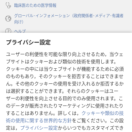
幸
幸
臨床医のための医学情報
福
福
グローバル･インフォメーション（政府関係者･メディア･有識者
に
に
向け）
不
不
可
可
ヘルプ
欠
欠
プライバシー設定
寄付
（新
ユーザーの利便性を可能な限り向上させるため，当ウェ
し
ブサイトはクッキーおよび類似の技術を使用します。
い
ものみの塔 オンライン・ライブラリー
（新
タ
クッキーの中には当ウェブサイトが機能するために必須
し
ブ
®
のものもあり，そのクッキーを拒否することはできませ
JW Hub
い
（新
で
ん。その他のクッキーの使用を受け入れるか拒否するか
タ
し
開
®
JW Library
は選択することができます。それらのクッキーはユー
ブ
い
く）
で
タ
ザーの利便性を向上させる目的でのみ使用されます。こ
®
Watchtower Library
開
ブ
のデータが販売されたりマーケティングに使用されたり
く）
で
することはありません。詳しくは，
クッキーや類似の技
開
術の使用に関する世界的な方針
をご覧ください。この設
く）
定は，
プライバシー設定
からいつでもカスタマイズでき