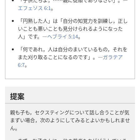
エフェソス 6:1
。
「円熟​し​た​人」は「自分​の​知覚​力​を​訓練​し，正し
い​こと​も​悪い​こと​も​見分け​られる​よう​に​なっ​た​
人」です。―
ヘブライ 5:14
。
「何​で​あれ，人​は​自分​の​まい​て​いる​もの，それ​を​
また​刈り取る​こと​に​なる​の​です」。―
ガラテア
6:7
。
提案
親​も​子​も，セクスティング​に​つい​て​話し合う​こと​が​気
まずい​場合，次​の​よう​に​し​て​みる​と​よい​か​も​しれ​ませ​
ん。