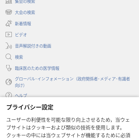
集会の検索
道
道
（新
徳
徳
し
大会の検索
（新
い
上
上
し
新着情報
タ
の
の
い
ブ
価
価
ビデオ
タ
で
値
値
ブ
開
音声解説付きの動画
で
観
観
く）
開
―
―
検索
く）
幸
幸
臨床医のための医学情報
福
福
グローバル･インフォメーション（政府関係者･メディア･有識者
に
に
向け）
不
不
可
可
ヘルプ
欠
欠
プライバシー設定
寄付
（新
ユーザーの利便性を可能な限り向上させるため，当ウェ
し
ブサイトはクッキーおよび類似の技術を使用します。
い
ものみの塔 オンライン・ライブラリー
（新
タ
クッキーの中には当ウェブサイトが機能するために必須
し