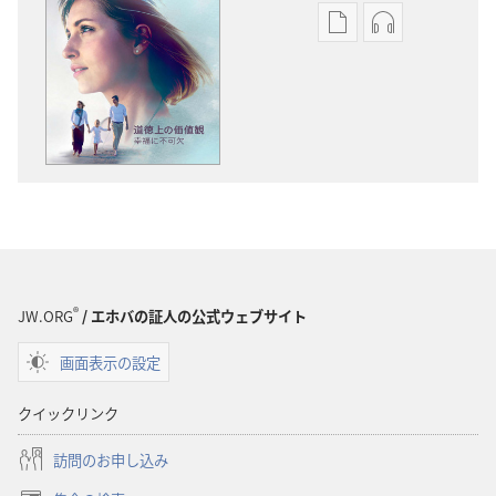
出
オー
版
ディ
物
オ
の
の
ダ
ダ
ウ
ウ
ン
ン
ロー
ロー
ド
ド
オ
オ
プ
プ
®
JW.ORG
/ エホバの証人の公式ウェブサイト
ショ
ショ
画面表示の設定
ン
ン
「目
「目
クイックリンク
ざ
ざ
め
め
訪問のお申し込み
よ！」
よ！」