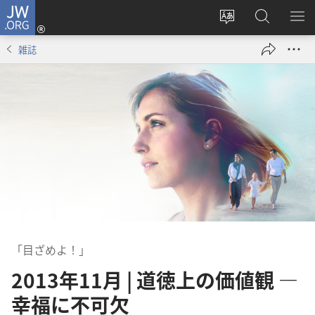
JW.ORG
ロ
サ
JW.ORG
メ
グ
イ
の
ニ
イ
雑誌
ト
検
を
ン
の
索
表
（新
言
示
し
語
い
を
タ
変
ブ
え
で
る
開
く）
「目ざめよ！」
2013年11月 | 道徳上の価値観 ―
幸福に不可欠