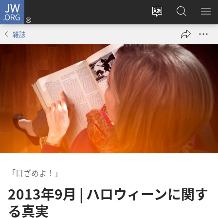
JW.ORG
ロ
サ
JW.ORG
メ
グ
イ
の
ニ
イ
雑誌
ト
検
を
ン
の
索
表
（新
言
示
し
語
い
を
タ
変
ブ
え
で
る
開
く）
「目ざめよ！」
2013年9月 | ハロウィーンに関す
る真実