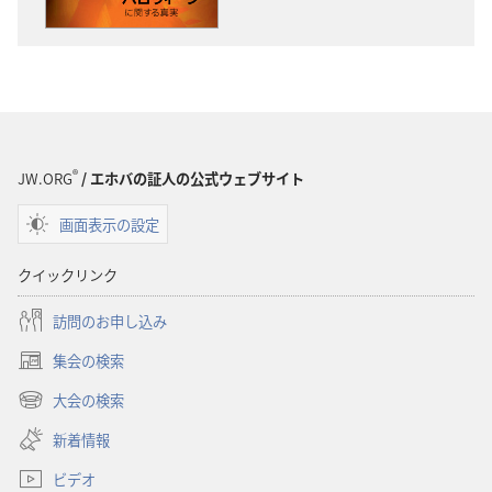
ダ
ダ
ウ
ウ
ン
ン
ロー
ロー
ド
ド
オ
オ
プ
プ
®
JW.ORG
/ エホバの証人の公式ウェブサイト
ショ
ショ
画面表示の設定
ン
ン
「目
「目
クイックリンク
ざ
ざ
め
め
訪問のお申し込み
よ！」
よ！」
集会の検索
ハ
ハ
（新
ロ
ロ
し
大会の検索
（新
い
ウィー
ウィー
し
新着情報
タ
ン
ン
い
ブ
に
に
ビデオ
タ
で