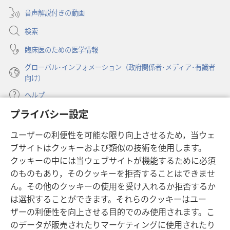
関
関
ブ
開
音声解説付きの動画
で
す
す
く）
開
る
る
検索
く）
真
真
臨床医のための医学情報
実
実
グローバル･インフォメーション（政府関係者･メディア･有識者
向け）
ヘルプ
プライバシー設定
寄付
（新
ユーザーの利便性を可能な限り向上させるため，当ウェ
し
ブサイトはクッキーおよび類似の技術を使用します。
い
ものみの塔 オンライン・ライブラリー
（新
タ
クッキーの中には当ウェブサイトが機能するために必須
し
ブ
®
のものもあり，そのクッキーを拒否することはできませ
JW Hub
い
（新
で
ん。その他のクッキーの使用を受け入れるか拒否するか
タ
し
開
®
JW Library
ブ
は選択することができます。それらのクッキーはユー
い
く）
で
タ
ザーの利便性を向上させる目的でのみ使用されます。こ
®
Watchtower Library
開
ブ
のデータが販売されたりマーケティングに使用されたり
く）