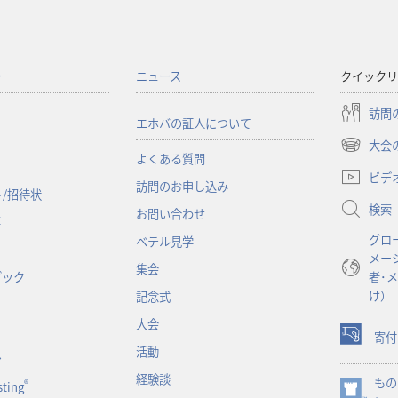
ー
ニュース
クイックリ
訪問
エホバの証人について
大会
（新
よくある質問
し
ビデ
訪問のお申し込み
い
/招待状
検索
タ
お問い合わせ
事
ブ
グロ
ベテル見学
で
メー
開
集会
ブック
者･
く）
け）
記念式
大会
寄付
（新
活動
ン
し
経験談
もの
い
®
ting