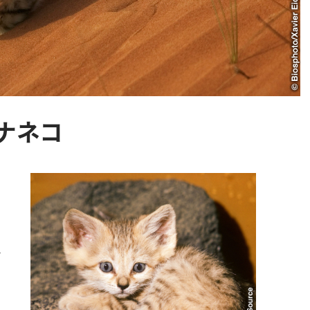
ナネコ
，
。
静
チ