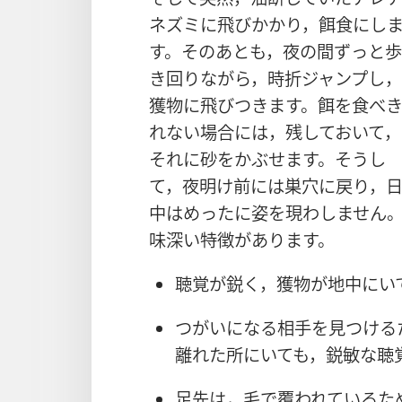
ネズミ​に​飛びかかり，餌食​に​し​
す。その​あと​も，夜​の​間​ずっ​と​歩
き回り​ながら，時折​ジャンプ​し，
獲物​に​飛びつき​ます。餌​を​食べ
れ​ない​場合​に​は，残し​て​おい​て，
それ​に​砂​を​かぶせ​ます。そうし
て，夜明け​前​に​は​巣穴​に​戻り，
中​は​めった​に​姿​を​現わし​ませ​ん
味深い​特徴​が​あり​ます。
聴覚​が​鋭く，獲物​が​地中​に​い
つがい​に​なる​相手​を​見つける
離れ​た​所​に​い​て​も，鋭敏​な​
足先​は，毛​で​覆わ​れ​て​いる​た