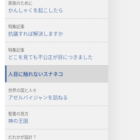
ド
ド
家族のために
オ
オ
かんしゃくを起こしたら
プ
プ
ショ
ショ
特集記事
ン
ン
抗議すれば解決しますか
「目
「目
ざ
ざ
特集記事
め
め
どこを見ても不公正が目につきました
よ！」
よ！」
抗
抗
人目に触れないスナネコ
議
議
す
す
世界の国と人々
れ
れ
アゼルバイジャンを訪ねる
ば
ば
解
解
聖書の見方
決
決
神の王国
し
し
ま
ま
だれかが設計？