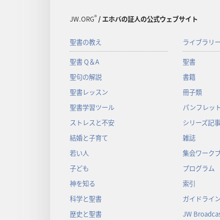
®
JW.ORG
/ エホバの証人の公式ウェブサイト
聖書の教え
ライブラリ
聖書 Q＆A
聖書
聖句の解説
書籍
聖書レッスン
冊子類
聖書学習ツール
パンフレット
ストレスと不安
シリーズ記
結婚と子育て
雑誌
若い人
集会ワーク
子ども
プログラム
神を知る
索引
科学と聖書
ガイドライ
歴史と聖書
JW Broadcas