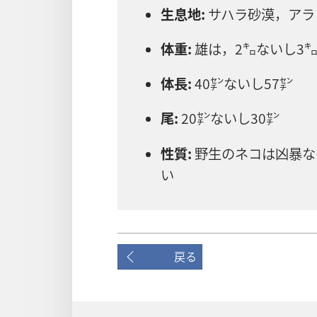
生息​地:
サハラ​砂漠，アラビ
体重:
雄​は，2​㌔​ない​し​3​
体長:
40​㌢​ない​し​57​㌢
尾:
20​㌢​ない​し​30​㌢
性質:
野生​の​ネコ​は​凶暴​
い
戻る