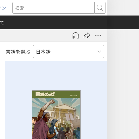
イン
新
検
索
て
言語を選ぶ
）