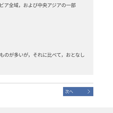
ア​全域，および​中央​アジア​の​一部
㌔
な​もの​が​多い​が，それ​に​比べ​て，おとなし
次へ