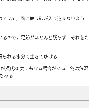
​れ​て​い​て，風​に​舞う​砂​が​入り込ま​ない​よう​
​て​いる​の​で，足跡​が​ほとんど​残ら​ず，それ​を​た
得​られる​水分​で​生き​て​ゆける
が​摂氏​80​度​に​も​なる​場合​が​ある。冬​は​気温​
​も​ある