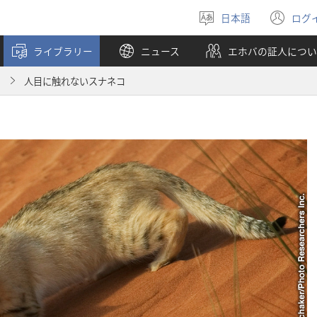
日本語
ログ
言
（
語
し
ライブラリー
ニュース
エホバの証人につい
を
い
選
タ
月
人目に触れないスナネコ
ぶ
ブ
で
開
く