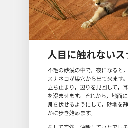
人目に触れないス
不毛​の​砂漠​の​中​で，夜​に​なる​と
スナネコ​が​巣穴​から​出​て​来​ます
立ち止まり，辺り​を​見回し​て，耳​
を​澄ませ​ます。それ​から，地面​に​
身​を​伏せる​よう​に​し​て，砂地​を​
か​に​歩き​始め​ます。
そして​突然，油断​し​て​い​た​アレ