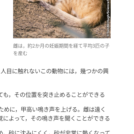
ま
き
雌​は，約​2​か月​の​妊娠​期間​を​経て​平均​3​匹​の​子​
を​産む
日
。人目​に​触れ​ない​この​動物​に​は，幾つ​か​の​興
​て​も，その​位置​を​突き止める​こと​が​できる
​ため​に，甲高い​鳴き声​を​上げる。雌​は​遠く​
聴覚​に​よっ​て，その​鳴き声​を​聞く​こと​が​できる
め，砂​に​沈み​にくく，砂​が​非常​に​熱く​なっ​て​