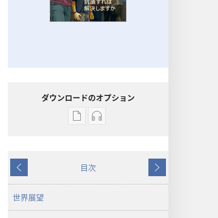
ダウンロードのオプション
出
オー
版
ディ
物
オ
の
の
目次
ダ
ダ
戻
次
ウ
ウ
る
へ
ン
ン
世界展望
ロー
ロー