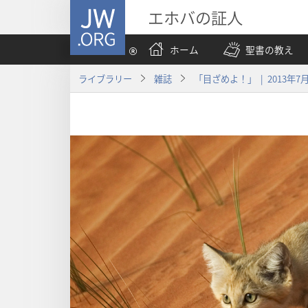
JW.ORG
エホバの証人
ホーム
聖書の教え
ライブラリー
雑誌
「目ざめよ！」 | 2013年7