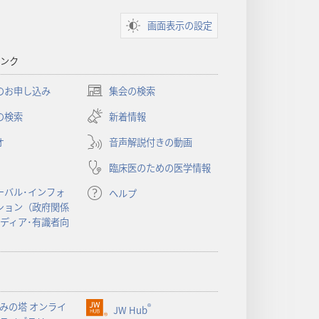
画面表示の設定
ンク
のお申し込み
集会の検索
（新
し
の検索
新着情報
い
オ
音声解説付きの動画
タ
ブ
臨床医のための医学情報
で
開
ーバル･インフォ
ヘルプ
く）
ション（政府関係
メディア･有識者向
みの塔 オンライ
®
JW Hub
（新