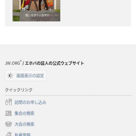
物
オ
の
の
ダ
ダ
ウ
ウ
ン
ン
ロー
ロー
ド
ド
オ
オ
プ
プ
®
JW.ORG
/ エホバの証人の公式ウェブサイト
ショ
ショ
画面表示の設定
ン
ン
「目
「目
クイックリンク
ざ
ざ
め
め
訪問のお申し込み
よ！」
よ！」
集会の検索
買
買
（新
い
い
し
大会の検索
（新
い
す
す
し
新着情報
タ