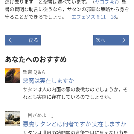
逃げ去り​ます」と​聖書​は​述べ​て​い​ます。（
ヤコブ 4:7
）聖
書​の​賢明​な​助言​に​従う​なら，サタン​の​邪悪​な​策略​から​身​を​
守る​こと​が​できる​でしょ​う。―
エフェソス 6:11‐18
。
戻る
次へ
あなたへのおすすめ
聖書 Q＆A
悪魔は実在しますか
サタンは人の内面の悪の象徴なのでしょうか，そ
れとも実際に存在しているのでしょうか。
「目ざめよ！」
悪魔サタンとは何者ですか 実在しますか
サタンは世界の諸問題の背後で目に見えない力を