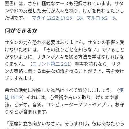
聖書​に​は，さらに​極端​な​ケース​も​記録​さ​れ​て​い​ます。サタ
ン​や​他​の​反逆​し​た​天使​が​人々​を​操り，けが​を​負わ​せ​たり​し​
た​例​です。―
マタイ 12:22;
17:15‐18。
マルコ 5:2‐5
。
何​が​できる​か
サタン​の​力​を​恐れる​必要​は​あり​ませ​ん。サタン​の​影響​を​受
け​ない​ため​に​は，「その​謀りごと​を​知ら​ない」で​いる​こと​
が​ない​よう​に，サタン​が​人々​を​操る​方法​を​学ば​なけれ​ば​な
り​ませ​ん。（
コリント​第​二 2:11
）聖書​を​読む​なら，サタ
ン​の​策略​に​関する​重要​な​知識​を​得る​こと​が​でき，害​を​受け​
ず​に​すみ​ます。
悪霊​の​活動​に​関係​し​た​物品​は​すべて​処分​し​ましょ​う。（
使
徒 19:19
）それ​に​は，心霊​術​や​占い​を​取り上げ​た​本​や​雑
誌，ビデオ，音楽，コンピューターソフト​や​アプリ，お守
り​など​が​含ま​れ​ます。
「悪魔​に​立ち向かい​なさい。そうすれば，彼​は​あなた​から​