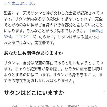
ニケ​第​二 2:9，10
。
聖書​に​は，天​で​サタン​と​神​が​交わし​た​会話​が​記録​さ​れ​て​い​
ます。サタン​が​内​なる​悪​の​象徴​に​すぎ​ない​と​すれ​ば，完全​
で​とがめ​の​ない​神​が​ご自身​の​邪悪​な​部分​と​話し​て​い​た​こと​
に​なり​ます。そんな​こと​が​あり得る​でしょ​う​か。（
申命記
32:4。
ヨブ 2:1‐6
）明らか​に，サタン​は​単なる​擬人​化​さ​
れ​た​悪​で​は​なく，実在​者​です。
あなた​に​も​関係​が​あり​ます​か
サタン​は，自分​は​架空​の​存在​で​ある​と​思わ​せ​よう​と​し​て​い​
ます。ちょうど​犯罪​者​が​身​を​隠し，ひそか​に​法​を​犯し​続け​
よう​と​する​の​に​似​て​い​ます。サタン​から​身​を​守る​に​は，ま
ず​その​存在​を​認識​し​なけれ​ば​なり​ませ​ん。
サタン​は​どこ​に​い​ます​か
「地……に​とっ​て​は​災い​で​ある。悪魔​が……あなた方​