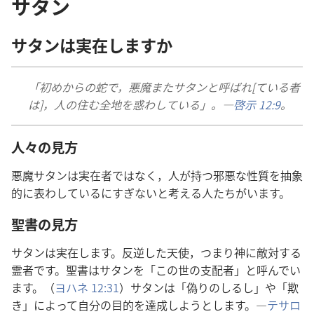
サタン
サタン​は​実在​し​ます​か
「初め​から​の​蛇​で，悪魔​また​サタン​と​呼ば​れ[て​いる​者​
は]，人​の​住む​全地​を​惑わし​て​いる」。―
啓示 12:9
。
人々​の​見方
悪魔​サタン​は​実在​者​で​は​なく，人​が​持つ​邪悪​な​性質​を​抽象​
的​に​表わし​て​いる​に​すぎ​ない​と​考える​人​たち​が​い​ます。
聖書​の​見方
サタン​は​実在​し​ます。反逆​し​た​天使，つまり​神​に​敵対​する​
霊者​です。聖書​は​サタン​を「この​世​の​支配​者」と​呼ん​で​い​
ます。（
ヨハネ 12:31
）サタン​は「偽り​の​しるし」や「欺
き」に​よっ​て​自分​の​目的​を​達成​し​よう​と​し​ます。―
テサロ