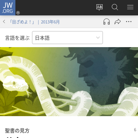
JW.ORG
ロ
サ
JW.ORG
メ
グ
イ
の
ニ
イ
「目ざめよ！」 | 2013年6月
ト
検
を
ン
の
索
表
（新
言語を選ぶ
言
示
し
語
い
を
タ
変
ブ
え
で
る
開
く）
聖書​の​見方