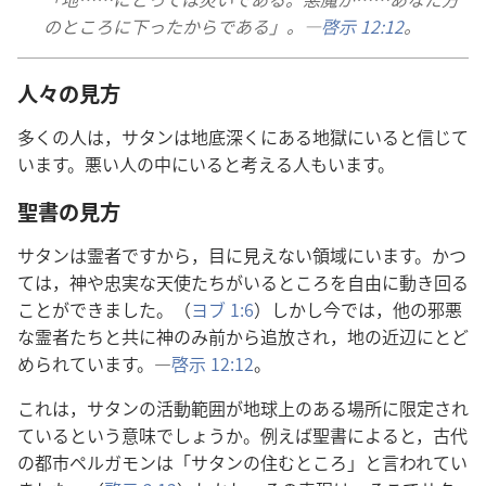
の​ところ​に​下っ​た​から​で​ある」。―
啓示 12:12
。
人々​の​見方
多く​の​人​は，サタン​は​地底​深く​に​ある​地獄​に​いる​と​信じ​て​
い​ます。悪い​人​の​中​に​いる​と​考える​人​も​い​ます。
聖書​の​見方
サタン​は​霊者​です​から，目​に​見え​ない​領域​に​い​ます。かつ
て​は，神​や​忠実​な​天使​たち​が​いる​ところ​を​自由​に​動き回る​
こと​が​でき​まし​た。（
ヨブ 1:6
）しかし​今​で​は，他​の​邪悪​
な​霊者​たち​と​共​に​神​の​み前​から​追放​さ​れ，地​の​近辺​に​とど
め​られ​て​い​ます。―
啓示 12:12
。
これ​は，サタン​の​活動​範囲​が​地球​上​の​ある​場所​に​限定​さ​れ​
て​いる​と​いう​意味​でしょ​う​か。例えば​聖書​に​よる​と，古代​
の​都市​ペルガモン​は「サタン​の​住む​ところ」と​言わ​れ​て​い​