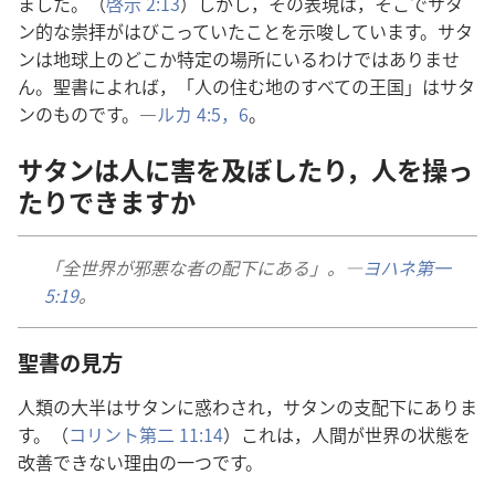
まし​た。（
啓示 2:13
）しかし，その​表現​は，そこで​サタ
ン​的​な​崇拝​が​はびこっ​て​い​た​こと​を​示唆​し​て​い​ます。サタ
ン​は​地球​上​の​どこ​か​特定​の​場所​に​いる​わけ​で​は​あり​ませ​
ん。聖書​に​よれ​ば，「人​の​住む​地​の​すべて​の​王国」は​サタ
ン​の​もの​です。―
ルカ 4:5，6
。
サタン​は​人​に​害​を​及ぼし​たり，人​を​操っ​
たり​でき​ます​か
「全​世界​が​邪悪​な​者​の​配下​に​ある」。―
ヨハネ​第​一
5:19
。
聖書​の​見方
人類​の​大半​は​サタン​に​惑わさ​れ，サタン​の​支配​下​に​あり​ま
す。（
コリント​第​二 11:14
）これ​は，人間​が​世界​の​状態​を​
改善​でき​ない​理由​の​一つ​です。