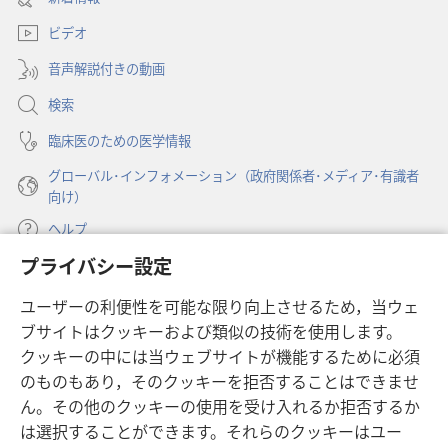
ぎ
ぎ
い
ブ
て
て
ビデオ
タ
で
い
い
ブ
開
音声解説付きの動画
で
ま
ま
く）
開
す
す
検索
く）
か
か
臨床医のための医学情報
グローバル･インフォメーション（政府関係者･メディア･有識者
向け）
ヘルプ
プライバシー設定
寄付
（新
ユーザーの利便性を可能な限り向上させるため，当ウェ
し
ブサイトはクッキーおよび類似の技術を使用します。
い
ものみの塔 オンライン・ライブラリー
（新
タ
クッキーの中には当ウェブサイトが機能するために必須
し
ブ
®
のものもあり，そのクッキーを拒否することはできませ
JW Hub
い
（新
で
ん。その他のクッキーの使用を受け入れるか拒否するか
タ
し
開
®
JW Library
は選択することができます。それらのクッキーはユー
ブ
い
く）