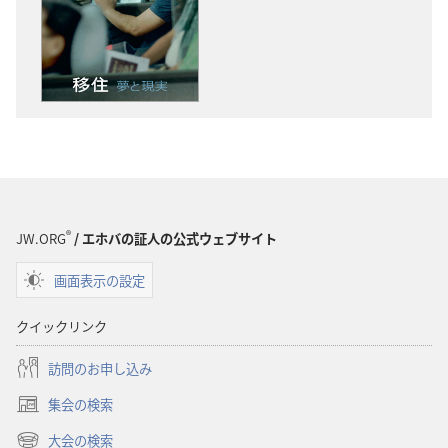
版
ディ
物
オ
の
の
ダ
ダ
ウ
ウ
ン
ン
ロー
ロー
ド
ド
オ
オ
プ
プ
®
JW.ORG
/ エホバの証人の公式ウェブサイト
ショ
ショ
画面表示の設定
ン
ン
「目
「目
クイックリンク
ざ
ざ
め
め
訪問のお申し込み
よ！」
よ！」
集会の検索
移
移
（新
住
住
し
大会の検索