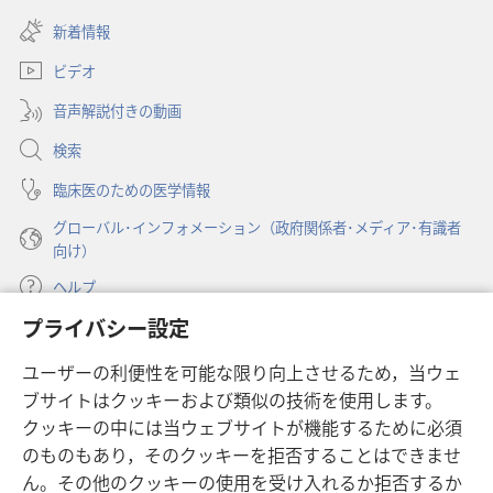
（新
い
―
―
し
新着情報
タ
夢
夢
い
ブ
と
と
ビデオ
タ
で
現
現
ブ
開
音声解説付きの動画
で
実
実
く）
開
検索
く）
臨床医のための医学情報
グローバル･インフォメーション（政府関係者･メディア･有識者
向け）
ヘルプ
プライバシー設定
寄付
（新
ユーザーの利便性を可能な限り向上させるため，当ウェ
し
ブサイトはクッキーおよび類似の技術を使用します。
い
ものみの塔 オンライン・ライブラリー
（新
タ
クッキーの中には当ウェブサイトが機能するために必須
し
ブ
®
のものもあり，そのクッキーを拒否することはできませ
JW Hub
い
（新
で
ん。その他のクッキーの使用を受け入れるか拒否するか
タ
し
開