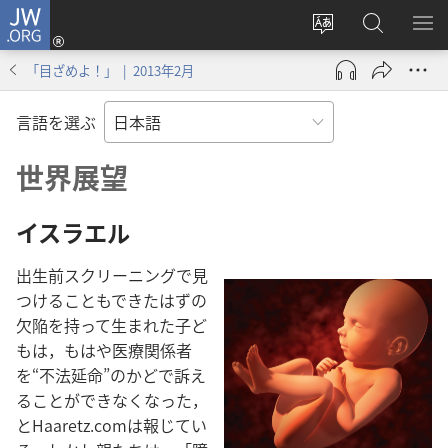
JW.ORG
ロ
サ
JW.ORG
メ
グ
イ
の
ニ
イ
「目ざめよ！」 | 2013年2月
ト
検
を
ン
の
索
表
（新
言語を選ぶ
言
示
し
語
い
世界展望
を
タ
変
ブ
イスラエル
え
で
る
開
出生前スクリーニングで見
く）
つけることもできたはずの
欠陥を持って生まれた子ど
もは，もはや医療関係者
を“不法延命”のかどで訴え
ることができなくなった，
とHaaretz.comは報じてい