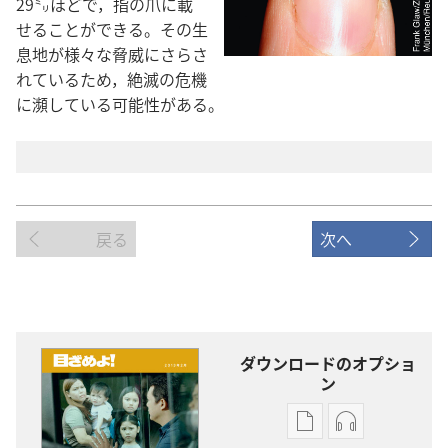
29㍉ほどで，指の爪に載
せることができる。その生
息地が様々な脅威にさらさ
れているため，絶滅の危機
に瀕している可能性がある。
戻る
次へ
ダウンロードのオプショ
ン
出
オー