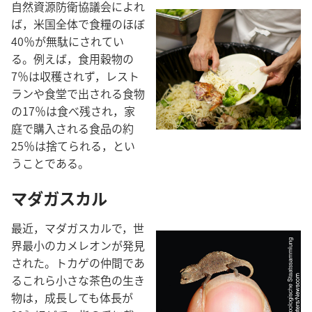
自然資源防衛協議会によれ
ば，米国全体で食糧のほぼ
40％が無駄にされてい
る。例えば，食用穀物の
7％は収穫されず，レスト
ランや食堂で出される食物
の17％は食べ残され，家
庭で購入される食品の約
25％は捨てられる，とい
うことである。
マダガスカル
最近，マダガスカルで，世
界最小のカメレオンが発見
された。トカゲの仲間であ
るこれら小さな茶色の生き
物は，成長しても体長が