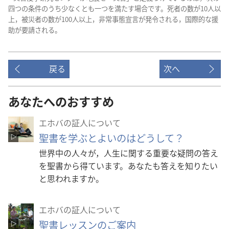
四つ​の​条件​の​うち​少なく​と​も​一つ​を​満たす​場合​です。死者​の​数​が​10​人​以
上，被災​者​の​数​が​100​人​以上，非常​事態​宣言​が​発令​さ​れる，国際​的​な​援
助​が​要請​さ​れる。
戻る
次へ
あなたへのおすすめ
エホバの証人について
聖書を学ぶとよいのはどうして？
世界中の人々が，人生に関する重要な疑問の答え
を聖書から得ています。あなたも答えを知りたい
と思われますか。
エホバの証人について
聖書レッスンのご案内