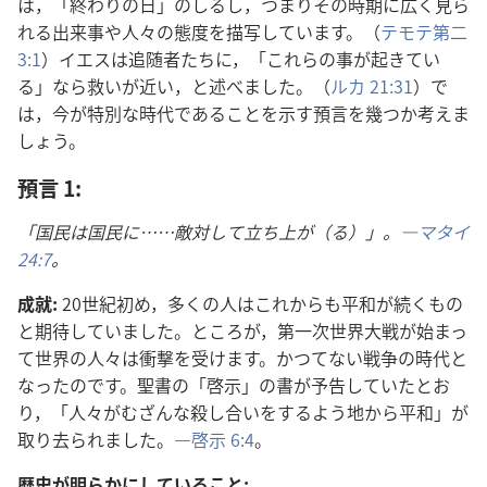
は，「終わり​の​日」の​しるし，つまり​その​時期​に​広く​見​ら
れる​出来事​や​人々​の​態度​を​描写​し​て​い​ます。（
テモテ​第​二
3:1
）イエス​は​追随​者​たち​に，「これら​の​事​が​起き​て​い
る」なら​救い​が​近い，と​述べ​まし​た。（
ルカ 21:31
）で
は，今​が​特別​な​時代​で​ある​こと​を​示す​預言​を​幾つ​か​考え​ま
しょ​う。
預言 1:
「国民​は​国民​に……敵対​し​て​立ち上​が（る）」。―
マタイ
24:7
。
成就:
20​世紀​初め，多く​の​人​は​これ​から​も​平和​が​続く​もの​
と​期待​し​て​い​まし​た。ところが，第​一​次​世界​大戦​が​始まっ​
て​世界​の​人々​は​衝撃​を​受け​ます。かつて​ない​戦争​の​時代​と​
なっ​た​の​です。聖書​の「啓示」の​書​が​予告​し​て​い​た​とお
り，「人々​が​むざん​な​殺し合い​を​する​よう​地​から​平和」が​
取り去ら​れ​まし​た。―
啓示 6:4
。
歴史​が​明らか​に​し​て​いる​こと: