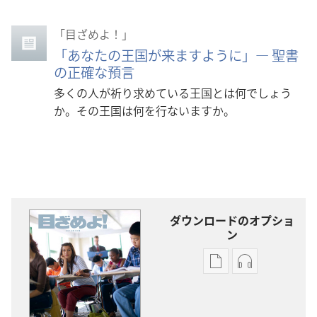
「目ざめよ！」
「あなたの王国が来ますように」― 聖書
の正確な預言
多くの人が祈り求めている王国とは何でしょう
か。その王国は何を行ないますか。
ダウンロードのオプショ
ン
出
オー
版
ディ
物
オ