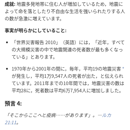
成就:
地震​多発​地帯​に​住む​人​が​増加​し​て​いる​ため，地震​に​
よっ​て​命​を​落とし​たり​不​自由​な​生活​を​強い​られ​たり​する​人​
の​数​が​急激​に​増え​て​い​ます。
事実​が​明らか​に​し​て​いる​こと:
「世界​災害​報告 2010」（英語）に​は，「近年，すべて​
の​大​規模​災害​の​中​で​地震​関連​の​死者​数​が​最も​多く​なっ​
て​いる」と​あり​ます。
1970​年​から​2001​年​の​間​に，毎年，平均​19​の​地震​災害​
*
が​発生​し，平均​1万9,547​人​の​死者​が​出​た，と​伝え​られ​
て​い​ます。2011​年​まで​の​10​年​間​で​は，地震​災害​の​数​は​
平均​28​に，死者​数​は​平均​6万7,954​人​に​増加​し​まし​た。
預言 4:
「そこ​から​ここ​へ​と​疫病……が​あり​ます」。―
ルカ
21:11
。