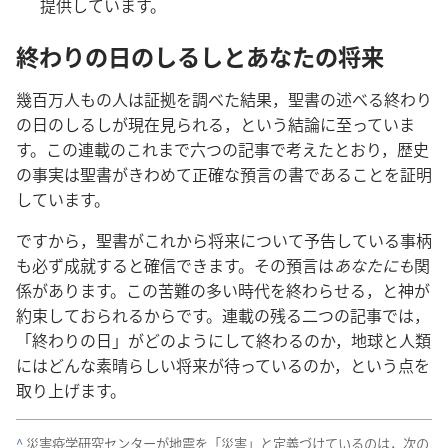
提供​し​て​い​ます。
終わり​の​日​の​しるし​と​あなた​の​将来
幾百万​人​も​の​人​は​証拠​を​調べ​た​結果，聖書​の​述べる​終わり​
の​日​の​しるし​が​現在​見​られる，と​いう​結論​に​至っ​て​い​ま
す。この​連載​の​これ​まで​六つ​の​記事​で​考え​た​とおり，歴史​
の​事実​は​聖書​が​きわめて​正確​な​預言​の​書​で​ある​こと​を​証明​
し​て​い​ます。
ですから，聖書​が​これ​から​将来​に​つい​て​予告​し​て​いる​事柄​
も​必ず​成就​する​と​確信​でき​ます。その​預言​は​
あなた​に​も​
関
係​が​あり​ます。この​苦難​の​多い​時代​を​終わらせる，と​神​が​
約束​し​て​おら​れる​から​です。連載​の​残る​二つ​の​記事​で​は，
「終わり​の​日」が​どの​よう​に​し​て​終わる​の​か，地球​と​人類​
に​は​どんな​素晴らしい​将来​が​待っ​て​いる​の​か，と​いう​点​を​
取り上げ​ます。
^
災害​疫学​研究​センター​が​地震​を「災害」と​定義​づけ​て​いる​の​は，次​の​