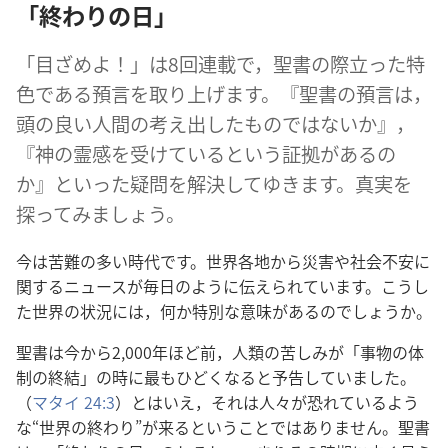
「終わり​の​日」
「目ざめよ！」は​8​回​連載​で，聖書​の​際立っ​た​特
色​で​ある​預言​を​取り上げ​ます。『聖書​の​預言​は，
頭​の​良い​人間​の​考え出し​た​もの​で​は​ない​か』，
『神​の​霊感​を​受け​て​いる​と​いう​証拠​が​ある​の​
か』と​いっ​た​疑問​を​解決​し​て​ゆき​ます。真実​を​
探っ​て​み​ましょ​う。
今​は​苦難​の​多い​時代​です。世界​各地​から​災害​や​社会​不安​に​
関する​ニュース​が​毎日​の​よう​に​伝え​られ​て​い​ます。こう​し​
た​世界​の​状況​に​は，何​か​特別​な​意味​が​ある​の​でしょ​う​か。
聖書​は​今​から​2,000​年​ほど​前，人類​の​苦しみ​が「事物​の​体
制​の​終結」の​時​に​最も​ひどく​なる​と​予告​し​て​い​まし​た。
（
マタイ 24:3
）と​は​いえ，それ​は​人々​が​恐れ​て​いる​よう​
な“世界​の​終わり”が​来る​と​いう​こと​で​は​あり​ませ​ん。聖書​