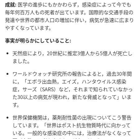
成就:
医学​の​進歩​に​も​かかわら​ず，感染​症​に​よっ​て​今​で​も​
毎年​何百万​人​も​の​死者​が​出​て​い​ます。国際​的​な​交通​手段​の​
発達​や​世界​の​都市​人口​の​増加​に​伴い，病気​が​急速​に​広まり​
やすく​なっ​て​い​ます。
事実​が​明らか​に​し​て​いる​こと:
天然​痘​に​より，20​世紀​に​推定​3億​人​から​5億​人​が​死亡​し​
まし​た。
ワールドウォッチ​研究​所​の​報告​に​よる​と，過去​30​年​間​
に，「エボラ​出血​熱，エイズ，ハンタウイルス​感染​
症，サーズ（SARS）など，それ​まで​知ら​れ​て​い​なかっ​
た​30​以上​の​病気​が​現われ，新た​な​脅威​と​なっ​て」い​ま
す。
世界​保健​機関​は，薬剤​耐性​菌​の​出現​に​つい​て​こう​警告​
し​て​い​ます。「世界​は​ポスト​抗生物質​時代​に​向かっ​て​
いる。一般​的​な​感染​症​の​中​に​は，治療​法​が​なくなっ​て​