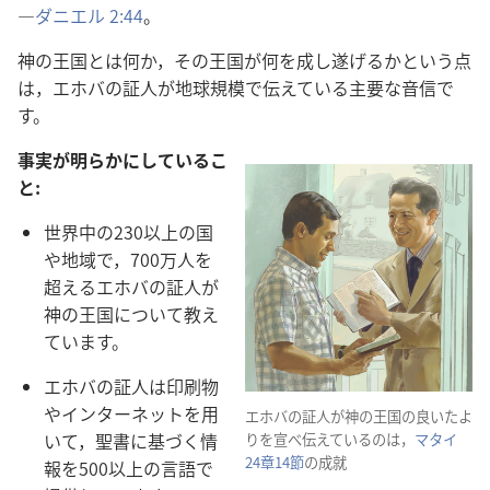
―
ダニエル 2:44
。
神​の​王国​と​は​何​か，その​王国​が​何​を​成し遂げる​か​と​いう​点​
は，エホバ​の​証人​が​地球​規模​で​伝え​て​いる​主要​な​音信​で
す。
事実​が​明らか​に​し​て​いる​こ
と:
世界​中​の​230​以上​の​国​
や​地域​で，700万​人​を​
超える​エホバ​の​証人​が​
神​の​王国​に​つい​て​教え​
て​い​ます。
エホバ​の​証人​は​印刷​物​
や​インターネット​を​用
エホバ​の​証人​が​神​の​王国​の​良い​たよ
い​て，聖書​に​基づく​情
り​を​宣べ伝え​て​いる​の​は，
マタイ
24​章​14​節
​の​成就
報​を​500​以上​の​言語​で​