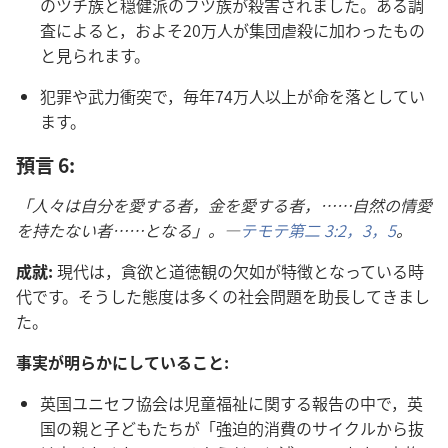
の​ツチ​族​と​穏健​派​の​フツ​族​が​殺害​さ​れ​まし​た。ある​調
査​に​よる​と，およそ​20万​人​が​集団​虐殺​に​加わっ​た​もの​
と​見​られ​ます。
犯罪​や​武力​衝突​で，毎年​74万​人​以上​が​命​を​落とし​て​い​
ます。
預言 6:
「人々​は​自分​を​愛する​者，金​を​愛する​者，……自然​の​情愛​
を​持た​ない​者……と​なる」。―
テモテ​第​二 3:2，3，
5
。
成就:
現代​は，貪欲​と​道徳​観​の​欠如​が​特徴​と​なっ​て​いる​時
代​です。そう​し​た​態度​は​多く​の​社会​問題​を​助長​し​て​き​まし​
た。
事実​が​明らか​に​し​て​いる​こと:
英国​ユニセフ​協会​は​児童​福祉​に​関する​報告​の​中​で，英
国​の​親​と​子ども​たち​が「強迫​的​消費​の​サイクル​から​抜