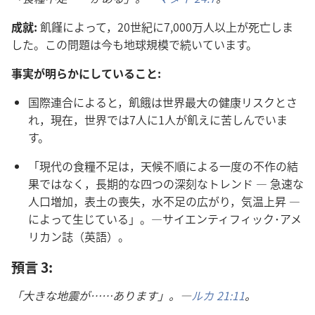
成就:
飢饉​に​よっ​て，20​世紀​に​7,000万​人​以上​が​死亡​し​ま
し​た。この​問題​は​今​も​地球​規模​で​続い​て​い​ます。
事実​が​明らか​に​し​て​いる​こと:
国際​連合​に​よる​と，飢餓​は​世界​最大​の​健康​リスク​と​さ
れ，現在，世界​で​は​7​人​に​1​人​が​飢え​に​苦しん​で​い​ま
す。
「現代​の​食糧​不足​は，天候​不順​に​よる​一度​の​不作​の​結
果​で​は​なく，長期​的​な​四つ​の​深刻​な​トレンド ― 急速​な​
人口​増加，表土​の​喪失，水​不足​の​広がり，気温​上昇 ―
に​よっ​て​生じ​て​いる」。―サイエンティフィック​･​アメ
リカン​誌（英語）。
預言 3:
「大きな​地震​が……あり​ます」。―
ルカ 21:11
。