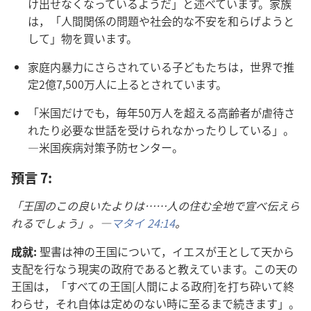
け出せ​なく​なっ​て​いる​よう​だ」と​述べ​て​い​ます。家族​
は，「人間​関係​の​問題​や​社会​的​な​不安​を​和らげ​よう​と​
し​て」物​を​買い​ます。
家庭​内​暴力​に​さらさ​れ​て​いる​子ども​たち​は，世界​で​推
定​2億7,500万​人​に​上る​と​され​て​い​ます。
「米国​だけ​で​も，毎年​50万​人​を​超える​高齢​者​が​虐待​さ​
れ​たり​必要​な​世話​を​受け​られ​なかっ​たり​し​て​いる」。
―米国​疾病​対策​予防​センター。
預言 7:
「王国​の​この​良い​たより​は……人​の​住む​全地​で​宣べ伝え​ら
れる​でしょ​う」。―
マタイ 24:14
。
成就:
聖書​は​神​の​王国​に​つい​て，イエス​が​王​と​し​て​天​から​
支配​を​行なう​現実​の​政府​で​ある​と​教え​て​い​ます。この​天​の​
王国​は，「すべて​の​王国[人間​に​よる​政府]を​打ち砕い​て​終
わらせ，それ​自体​は​定め​の​ない​時​に​至る​まで​続き​ます」。