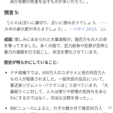
再び​多数​の​死者​を​出す​もの​が​多い​だろ​う」。
預言 5:
「[人々​は]互い​に​裏切り，互い​に​憎み合う​でしょ​う。……
大半​の​者​の​愛​が​冷える​でしょ​う」。―
マタイ 24:10，
12
。
成就:
憎しみ​に​あおら​れ​た​大量​虐殺​が，幾百万​も​の​人​の​命​
を​奪っ​て​き​まし​た。多く​の​国​で，武力​紛争​や​犯罪​が​恐怖​と​
暴力​の​連鎖​を​引き起こし，状況​を​悪化​さ​せ​て​い​ます。
歴史​が​明らか​に​し​て​いる​こと:
ナチ​政権​下​で​は，600万​人​の​ユダヤ​人​と​他​の​何百万​人​
も​の​人​が​殺害​さ​れ​まし​た。一般​市民​の​反応​に​つい​て，
著述​家​ジグムント​･​バウマン​は​こう​述べ​て​い​ます。「大
量​殺りく​に​対し​て，人々​は​憤り​や​悲嘆​の​気持ち​を​あら
わ​に​する​の​で​は​なく，冷淡​な​沈黙​を​保っ​た」。
BBC​ニュース​に​よる​と，わずか​数​か月​で​推定​80万​人​