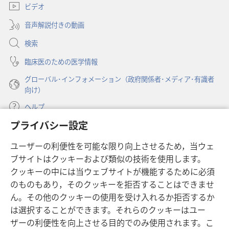
学
学
ビデオ
タ
で
校
校
ブ
開
音声解説付きの動画
で
生
生
く）
開
活
活
検索
く）
を
を
臨床医のための医学情報
送
送
グローバル･インフォメーション（政府関係者･メディア･有識者
る
る
向け）
に
に
は
は
ヘルプ
プライバシー設定
寄付
（新
ユーザーの利便性を可能な限り向上させるため，当ウェ
し
ブサイトはクッキーおよび類似の技術を使用します。
い
ものみの塔 オンライン・ライブラリー
（新
タ
クッキーの中には当ウェブサイトが機能するために必須
し
ブ
®
のものもあり，そのクッキーを拒否することはできませ
JW Hub
い
（新
で
ん。その他のクッキーの使用を受け入れるか拒否するか
タ
し
開
®
JW Library
は選択することができます。それらのクッキーはユー
ブ
い
く）
で
タ
ザーの利便性を向上させる目的でのみ使用されます。こ
®