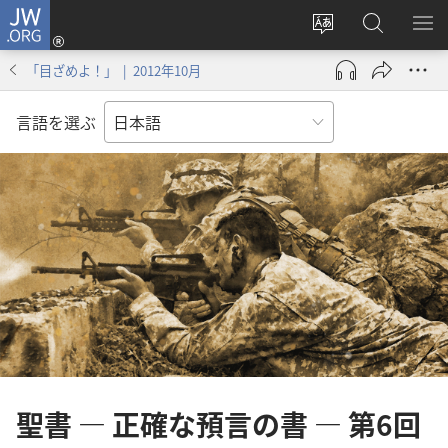
JW.ORG
ロ
サ
JW.ORG
メ
グ
イ
の
ニ
イ
「目ざめよ！」 | 2012年10月
ト
検
を
ン
の
索
表
（新
言語を選ぶ
言
示
し
語
い
を
タ
変
ブ
え
で
る
開
く）
聖書 ― 正確な預言の書 ― 第6回