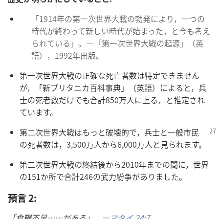
「1914​年​の​第​一​次​世界​大戦​の​勃発​に​より，一つ​の​
時代​が​終わっ​て​新しい​時代​が​始まっ​た，と​今​も​考え​
られ​て​いる」。―「第​一​次​世界​大戦​の​起源」（英
語），1992​年​出版。
第​一​次​世界​大戦​の​正確​な​死亡​者​数​は​特定​でき​ませ​ん​
が，「新​ブリタニカ​百科​事典」（英語）に​よる​と，兵
士​の​死者​数​だけ​で​も​合計​850万​人​に​上る，と​推定​さ​れ​
て​い​ます。
第​二​次​世界​大戦​は​もっと​破壊​的​で，兵士​と​一般​市民​
の​死者​数​は，3,500万​人​から​6,000万​人​と​見​られ​ます。
第​二​次​世界​大戦​の​終結​後​から​2010​年​まで​の​間​に，世界​
の​151​か所​で​合計​246​の​武力​紛争​が​あり​まし​た。
預言 2:
「食糧​不足……が​ある」。―
マタイ 24:7
。