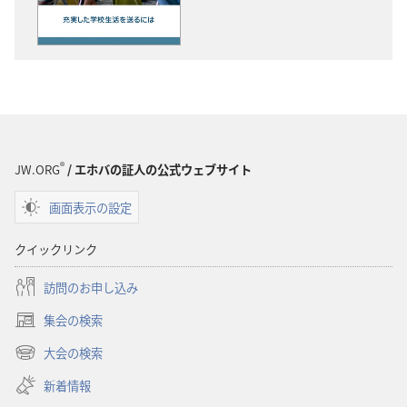
の
の
ダ
ダ
ウ
ウ
ン
ン
ロー
ロー
ド
ド
オ
オ
プ
プ
®
JW.ORG
/ エホバの証人の公式ウェブサイト
ショ
ショ
画面表示の設定
ン
ン
「目
「目
クイックリンク
ざ
ざ
め
め
訪問のお申し込み
よ！」
よ！」
集会の検索
充
充
（新
実
実
し
大会の検索
（新
い
し
し
し
新着情報
タ
た
た
い
ブ