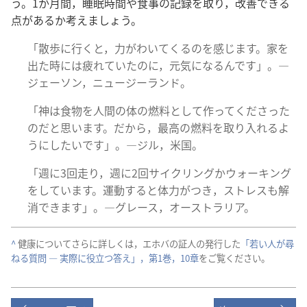
う。1​か月​間，睡眠​時間​や​食事​の​記録​を​取り，改善​できる​
点​が​ある​か​考え​ましょ​う。
「散歩​に​行く​と，力​が​わい​て​くる​の​を​感じ​ます。家​を​
出​た​時​に​は​疲れ​て​い​た​の​に，元気​に​なる​ん​です」。―
ジェーソン，ニュージーランド。
「神​は​食物​を​人間​の​体​の​燃料​と​し​て​作っ​て​くださっ​た​
の​だ​と​思い​ます。だから，最高​の​燃料​を​取り入れる​よ
う​に​し​たい​です」。―ジル，米国。
「週​に​3​回​走り，週​に​2​回​サイクリング​か​ウォーキング​
を​し​て​い​ます。運動​する​と​体力​が​つき，ストレス​も​解
消​でき​ます」。―グレース，オーストラリア。
^
健康​に​つい​て​さらに​詳しく​は，エホバ​の​証人​の​発行​し​た
「若い​人​が​尋
ねる​質問 ― 実際​に​役立つ​答え」，第​1​巻，10​章
を​ご覧​ください。