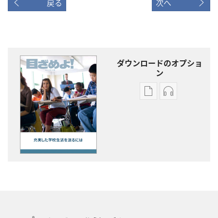
戻る
次へ
ダウンロードのオプショ
ン
出
オー
版
ディ
物
オ
の
の
ダ
ダ
ウ
ウ
ン
ン
ロー
ロー
ド
ド
オ
オ