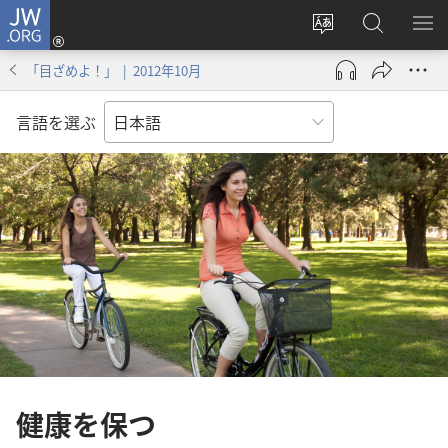
JW.ORG
ロ
サ
JW.ORG
メ
グ
イ
の
ニ
イ
「目ざめよ！」 | 2012年10月
ト
検
を
ン
の
索
表
（新
言語を選ぶ
言
示
し
語
い
を
タ
変
ブ
え
で
る
開
く）
健康を保つ