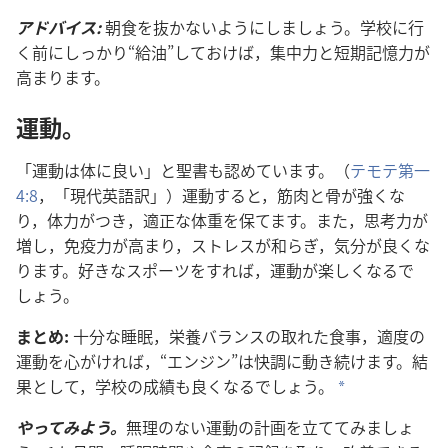
アドバイス:
朝食​を​抜か​ない​よう​に​し​ましょ​う。学校​に​行
く​前​に​しっかり“給油”し​て​おけ​ば，集中​力​と​短期​記憶​力​が​
高まり​ます。
運動。
「運動​は​体​に​良い」と​聖書​も​認め​て​い​ます。（
テモテ​第​一
4:8
，「現代​英語​訳」）運動​する​と，筋肉​と​骨​が​強く​な
り，体力​が​つき，適正​な​体重​を​保て​ます。また，思考​力​が​
増し，免疫​力​が​高まり，ストレス​が​和らぎ，気分​が​良く​な
り​ます。好き​な​スポーツ​を​すれ​ば，運動​が​楽しく​なる​で
しょ​う。
まとめ:
十分​な​睡眠，栄養​バランス​の​取れ​た​食事，適度​の​
運動​を​心がけれ​ば，“エンジン”は​快調​に​動き​続け​ます。結
果​と​し​て，学校​の​成績​も​良く​なる​でしょ​う。
*
やっ​て​み​よう。
無理​の​ない​運動​の​計画​を​立て​て​み​ましょ​