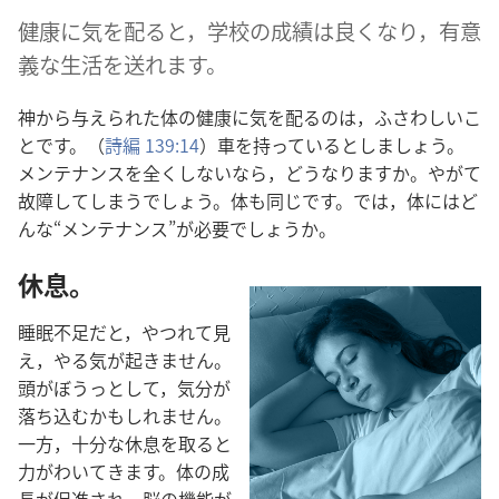
健康​に​気​を​配る​と，学校​の​成績​は​良く​なり，有意
義​な​生活​を​送れ​ます。
神​から​与え​られ​た​体​の​健康​に​気​を​配る​の​は，ふさわしい​こ
と​です。（
詩編 139:14
）車​を​持っ​て​いる​と​し​ましょ​う。
メンテナンス​を​全く​し​ない​なら，どう​なり​ます​か。やがて​
故障​し​て​しまう​でしょ​う。体​も​同じ​です。では，体​に​は​ど
んな“メンテナンス”が​必要​でしょ​う​か。
休息。
睡眠​不足​だ​と，やつれ​て​見
え，やる気​が​起き​ませ​ん。
頭​が​ぼうっ​と​し​て，気分​が​
落ち込む​か​も​しれ​ませ​ん。
一方，十分​な​休息​を​取る​と​
力​が​わい​て​き​ます。体​の​成
長​が​促進​さ​れ，脳​の​機能​が​