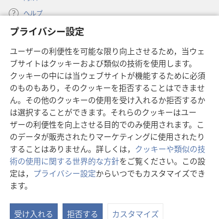
に
に
は
は
ヘルプ
プライバシー設定
寄付
（新
ユーザーの利便性を可能な限り向上させるため，当ウェ
し
ブサイトはクッキーおよび類似の技術を使用します。
い
ものみの塔 オンライン・ライブラリー
（新
タ
クッキーの中には当ウェブサイトが機能するために必須
し
ブ
®
のものもあり，そのクッキーを拒否することはできませ
JW Hub
い
（新
で
ん。その他のクッキーの使用を受け入れるか拒否するか
タ
し
開
®
JW Library
は選択することができます。それらのクッキーはユー
ブ
い
く）
で
タ
ザーの利便性を向上させる目的でのみ使用されます。こ
®
Watchtower Library
開
ブ
のデータが販売されたりマーケティングに使用されたり
く）
で
することはありません。詳しくは，
クッキーや類似の技
開
術の使用に関する世界的な方針
をご覧ください。この設
く）
定は，
プライバシー設定
からいつでもカスタマイズでき
Copyright
© 2026 Watch Tower Bible and Tract Society of Pennsylvania.
ます。
目
利用規約
|
プライバシーに関する方針
|
プライバシー設定
次
受け入れる
拒否する
カスタマイズ
を