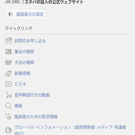
プ
プ
®
JW.ORG
/ エホバの証人の公式ウェブサイト
ショ
ショ
画面表示の設定
ン
ン
「目
「目
クイックリンク
ざ
ざ
め
め
訪問のお申し込み
よ！」
よ！」
集会の検索
充
充
（新
実
実
し
大会の検索
（新
い
し
し
し
新着情報
タ
た
た
い
ブ
学
学
ビデオ
タ
で
校
校
ブ
開
音声解説付きの動画
で
生
生
く）
開
活
活
検索
く）
を
を
臨床医のための医学情報
送
送
グローバル･インフォメーション（政府関係者･メディア･有識者
る
る
向け）