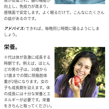
向上​し，免疫​力​が​高まり，
感情​面​で​安定​し​ます。よく​眠る​だけ​で，こんな​に​たくさん​
の​益​が​ある​の​です。
アドバイス:
できれ​ば，毎晩​同じ​時間​に​寝る​よう​に​し​ま
しょ​う。
栄養。
十​代​は​体​が​急激​に​成長​する​
時期​です。例えば，ほとん
ど​の​男​の​子​は，10​歳​から​
17​歳​まで​の​間​に​除​脂肪​体
重​が​2​倍​に​なり​ます。女​の​
子​も​成長​期​を​迎え​ます。体​
の​成長​に​は​十分​な​栄養​と​エ
ネルギー​が​必要​です。栄養​
を​きちんと​取っ​て​ください。