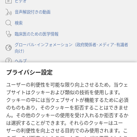
ビデオ
タ
で
日
日
ブ
開
音声解説付きの動画
で
―
―
く）
開
真
真
検索
く）
実
実
臨床医のための医学情報
と
と
グローバル･インフォメーション（政府関係者･メディア･有識者
幻
幻
向け）
想
想
ヘルプ
プライバシー設定
寄付
（新
ユーザーの利便性を可能な限り向上させるため，当ウェ
し
ブサイトはクッキーおよび類似の技術を使用します。
い
ものみの塔 オンライン・ライブラリー
（新
タ
クッキーの中には当ウェブサイトが機能するために必須
し
ブ
®
のものもあり，そのクッキーを拒否することはできませ
JW Hub
い
（新
で
ん。その他のクッキーの使用を受け入れるか拒否するか
タ
し
開
®
JW Library
は選択することができます。それらのクッキーはユー
ブ
い
く）
で
タ
ザーの利便性を向上させる目的でのみ使用されます。こ
®
Watchtower Library
開
ブ