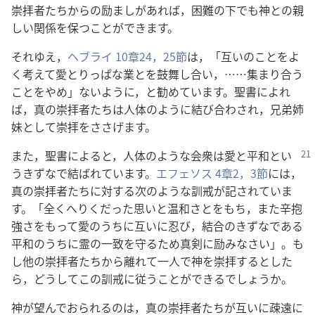
崇拝者たちからの励ましがあれば，困難の下でも神との親
しい関係を保つことができます。
それゆえ，
ヘブライ 10章24，25節
は，「互いのことをよ
く考えて愛とりっぱな業とを鼓舞し合い，……集まり合う
ことをやめ」ないように，と勧めています。聖書によれ
ば，真の崇拝者たちは人体のように結び合わされ，兄弟姉
妹として崇拝をささげます。
また，聖書によると，人体のような会衆は愛と平和とい
うきずなで結ばれています。
エフェソス 4章2，3節
には，
真の崇拝者たちに対する次のような訓戒が記されていま
す。「全くへりくだった思いと温和さとをもち，また辛抱
強さをもって愛のうちに互いに忍び，結合のきずなである
平和のうちに霊の一致を守るため真剣に励みなさい」。も
し他の崇拝者たちから離れて一人で神を崇拝するとした
ら，どうしてこの訓戒に従うことができるでしょうか。
神が望んでおられるのは，真の崇拝者たちが互いに疎遠に