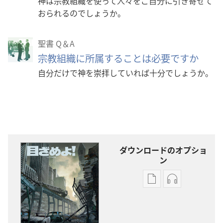
神は宗教組織を使って人々をご自分に引き寄せて
おられるのでしょうか。
聖書 Q＆A
宗教組織に所属することは必要ですか
自分だけで神を崇拝していれば十分でしょうか。
ダウンロードのオプショ
ン
出
オー
版
ディ
物
オ
の
の