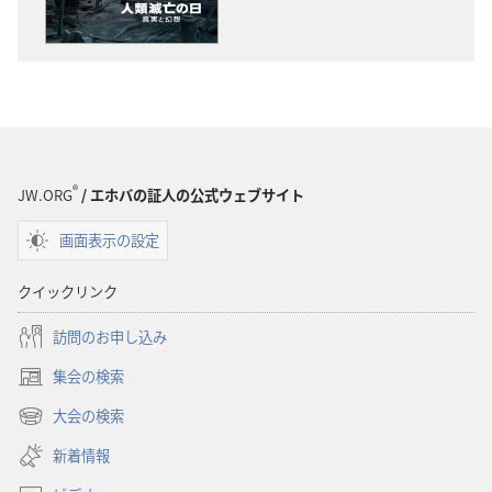
ダ
ダ
ウ
ウ
ン
ン
ロー
ロー
ド
ド
オ
オ
プ
プ
®
JW.ORG
/ エホバの証人の公式ウェブサイト
ショ
ショ
画面表示の設定
ン
ン
「目
「目
クイックリンク
ざ
ざ
め
め
訪問のお申し込み
よ！」
よ！」
集会の検索
人
人
（新
類
類
し
大会の検索
（新
い
滅
滅
し
新着情報
タ
亡
亡
い
ブ
の
の