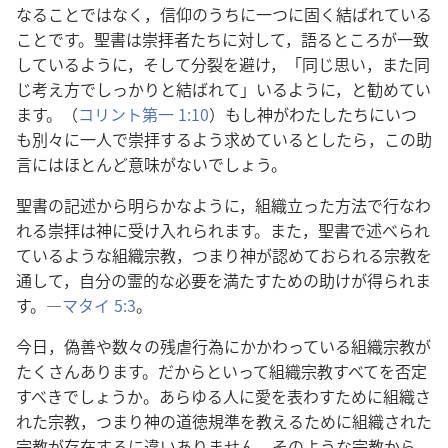
なることではなく，信仰のうちに一つに固く結ばれている
ことです。聖書は崇拝者たちに対して，語るところが一致
しているように，そして分裂を避け，「同じ思い，また同
じ考え方でしっかりと結ばれて」いるように，と勧めてい
ます。（
コリント第一 1:10
）もし神がわたしたちにいつ
も別々に一人で崇拝するよう求めているとしたら，この助
言にはほとんど意味がないでしょう。
聖書の記述から明らかなように，組織立った方法で行なわ
れる崇拝は神に受け入れられます。また，聖書で述べられ
ているような組織宗教，つまり神が認めておられる宗教を
通して，自分の霊的な必要を満たすための助けが得られま
す。―
マタイ 5:3
。
今日，偽善や数々の残虐行為にかかわっている組織宗教が
たくさんあります。だからといって組織宗教すべてを否定
すべきでしょうか。あらゆる人に愛を表わすために組織さ
れた宗教，つまり神の道徳規準を教えるために組織された
宗教が存在するに違いありません。そのような宗教から，