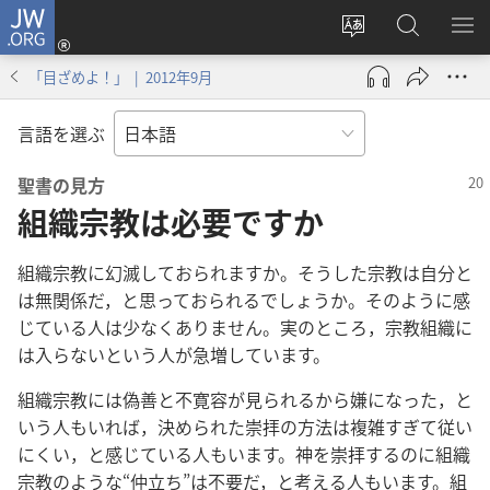
JW.ORG
ロ
サ
JW.ORG
メ
グ
イ
の
ニ
イ
「目ざめよ！」 | 2012年9月
ト
検
を
ン
の
索
表
（新
言語を選ぶ
言
示
し
語
い
聖書の見方
を
タ
組織宗教は必要ですか
変
ブ
え
で
組織宗教に幻滅しておられますか。そうした宗教は自分と
る
開
は無関係だ，と思っておられるでしょうか。そのように感
く）
じている人は少なくありません。実のところ，宗教組織に
は入らないという人が急増しています。
組織宗教には偽善と不寛容が見られるから嫌になった，と
いう人もいれば，決められた崇拝の方法は複雑すぎて従い
にくい，と感じている人もいます。神を崇拝するのに組織
宗教のような“仲立ち”は不要だ，と考える人もいます。組