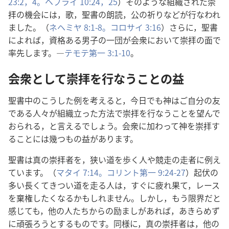
23:2，
4。
ヘブライ 10:24，25
）そのような組織された崇
拝の機会には，歌，聖書の朗読，公の祈りなどが行なわれ
ました。（
ネヘミヤ 8:1-8。
コロサイ 3:16
）さらに，聖書
によれば，資格ある男子の一団が会衆において崇拝の面で
率先します。―
テモテ第一 3:1-10
。
会衆として崇拝を行なうことの益
聖書中のこうした例を考えると，今日でも神はご自分の友
である人々が組織立った方法で崇拝を行なうことを望んで
おられる，と言えるでしょう。会衆に加わって神を崇拝す
ることには幾つもの益があります。
聖書は真の崇拝者を，狭い道を歩く人や競走の走者に例え
ています。（
マタイ 7:14。
コリント第一 9:24-27
）起伏の
多い長くてきつい道を走る人は，すぐに疲れ果て，レース
を棄権したくなるかもしれません。しかし，もう限界だと
感じても，他の人たちからの励ましがあれば，あきらめず
に頑張ろうとするものです。同様に，真の崇拝者は，他の