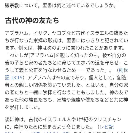
織宗教について，聖書は何と述べているでしょうか。
古代の神の友たち
アブラハム，イサク，ヤコブなど古代イスラエルの族長た
ちが行なった崇拝の形式は，聖書にはっきりと記されてい
ます。例えば，神は次のように言われたことがあります。
「わたしが[アブラハム]を親しく知ったのも，彼が自分の
後の子らと家の者たちとに命じてエホバの道を守らせ，こ
うして義と公正を行なわせるため……であった」。（
創世
記 18:19
）アブラハムは神の友であり，個人として，創造
者との親しい関係を築いていました。とはいえ，自分の家
の者たちと一緒に崇拝を行なうこともしました。神の友で
あった他の族長たちも，家族や親族や僕たちなどと共に神
を崇拝しました。
後に神は，古代のイスラエル人や1世紀のクリスチャン
に，崇拝のために集まるよう命じました。（
レビ記