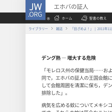
JW.ORG
エホバの証人
ホーム
聖書の教え
ライブラリー
雑誌
「目ざめよ！」 | 2011年11
デング熱 ― 増大する危険
「モレロス州の保健当局……およ
同で，エホバの証人の王国会館
して会館周囲を清潔に保ち，デ
排除した」。
病気を広める蚊についてメキシ