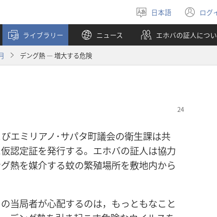
日本語
ログ
言
（
語
し
ライブラリー
ニュース
エホバの証人につい
を
い
選
タ
月
デング熱 ― 増大する危険
ぶ
ブ
で
開
く
びエミリアノ･サパタ町議会の衛生課は共
に仮認定証を発行する。エホバの証人は協力
ング熱を媒介する蚊の繁殖場所を敷地内から
コの当局者が心配するのは，もっともなこと