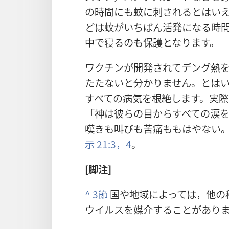
の時間にも蚊に刺されるとはいえ
どは蚊がいちばん活発になる時
中で寝るのも保護となります。
ワクチンが開発されてデング熱
たたないと分かりません。とは
すべての病気を根絶します。実
「神は彼らの目からすべての涙
嘆きも叫びも苦痛ももはやない
示 21:3，4
。
[脚注]
^
3節
国や地域によっては，他の
ウイルスを媒介することがあり