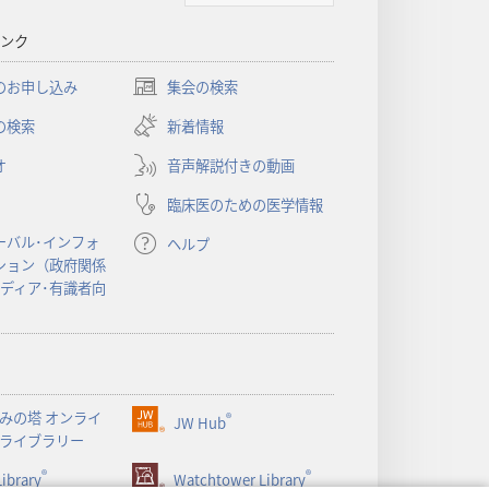
ンク
のお申し込み
集会の検索
（新
し
の検索
新着情報
い
オ
音声解説付きの動画
タ
ブ
臨床医のための医学情報
で
開
ーバル･インフォ
ヘルプ
く）
ション（政府関係
メディア･有識者向
みの塔 オンライ
®
JW Hub
（新
ライブラリー
し
®
®
ibrary
い
Watchtower Library