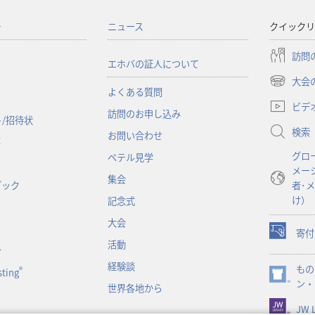
ー
ニュース
クイックリ
訪問
エホバの証人について
大会
（新
よくある質問
し
ビデ
訪問のお申し込み
い
/招待状
検索
タ
お問い合わせ
事
ブ
グロ
ベテル見学
で
メー
開
集会
ブック
者･
く）
け）
記念式
大会
寄付
（新
活動
ン
し
経験談
もの
い
®
ting
（新
ン・
タ
世界各地から
し
ブ
JW L
い
で