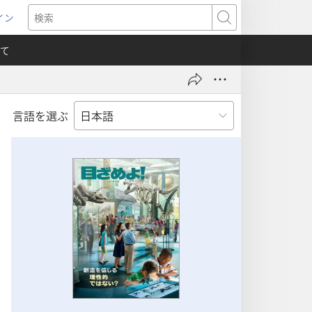
イン
新
検
索
て
言語を選ぶ
）