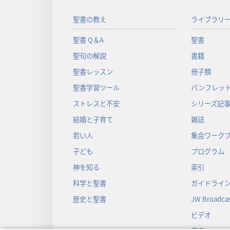
聖書の教え
ライブラリ
聖書 Q＆A
聖書
聖句の解説
書籍
聖書レッスン
冊子類
聖書学習ツール
パンフレット
ストレスと不安
シリーズ記
結婚と子育て
雑誌
若い人
集会ワーク
子ども
プログラム
神を知る
索引
科学と聖書
ガイドライ
歴史と聖書
JW Broadcas
ビデオ