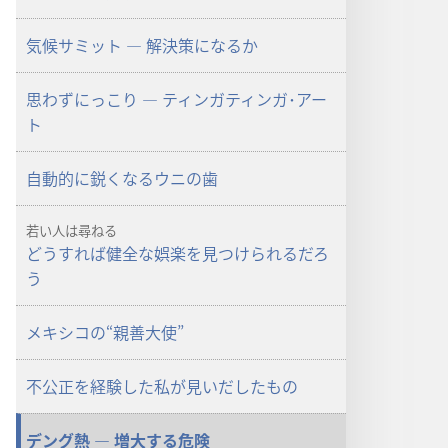
ざ
ざ
気候サミット ― 解決策になるか
め
め
よ！」
よ！」
2011
2011
思わずにっこり ― ティンガティンガ･アー
年
年
ト
11
11
月
月
自動的に鋭くなるウニの歯
若い人は尋ねる
どうすれば健全な娯楽を見つけられるだろ
う
メキシコの“親善大使”
不公正を経験した私が見いだしたもの
デング熱 ― 増大する危険