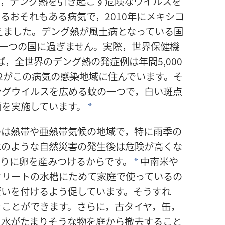
に，デング熱を引き起こす危険なウイルスを
るおそれもある病気で，2010年にメキシコ
超えました。デング熱が風土病となっている国
の一つの国に過ぎません。実際，世界保健機
，全世界のデング熱の発症例は年間5,000
2がこの病気の感染地域に住んでいます。そ
ングウイルスを広める蚊の一つで，白い斑点
画を実施しています。
*
のは熱帯や亜熱帯気候の地域で，特に雨季の
水のような自然災害の発生後は危険が高くな
りに卵を産みつけるからです。
中南米や
*
クリートの水槽にためて家庭で使っているの
覆いを付けるよう促しています。そうすれ
ぐことができます。さらに，古タイヤ，缶，
，水がたまりそうな物を庭から撤去すること