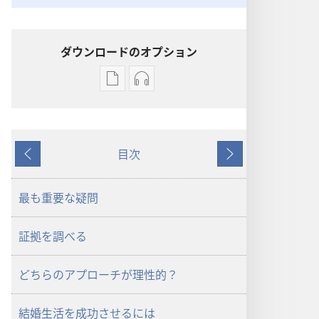
ダウンロードのオプション
出
オー
版
ディ
物
オ
の
の
目次
ダ
ダ
戻
次
ウ
ウ
る
へ
ン
ン
最も重要な疑問
ロー
ロー
ド
ド
証拠を調べる
オ
オ
プ
プ
どちらのアプローチが理性的？
ショ
ショ
ン
ン
結婚生活を成功させるには
「目
「目