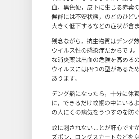
血，黒色便，皮下に生じる赤紫
候群
には不安状態，のどのひど
大きく低下するなどの症状が含
残念ながら，抗生物質はデング
ウイルス性の感染症だからです
な消炎薬は出血の危険を高める
ウイルスには四つの型があるため
あります。
デング熱になったら，十分に休
に，できるだけ蚊帳の中にいる
の人にその病気をうつすのを防
蚊に刺されないことが肝心です
ズボン，ロングスカートなどを