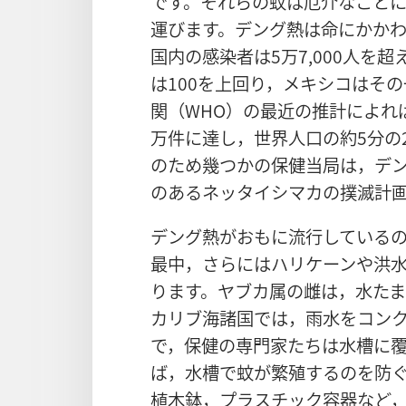
です。それらの蚊は厄介なこと
運びます。デング熱は命にかかわ
国内の感染者は5万7,000人を
は100を上回り，メキシコはそ
関（WHO）の最近の推計によれば
万件に達し，世界人口の約5分の
のため幾つかの保健当局は，デ
のあるネッタイシマカの撲滅計
デング熱がおもに流行している
最中，さらにはハリケーンや洪
ります。ヤブカ属の雌は，水たま
カリブ海諸国では，雨水をコン
で，保健の専門家たちは水槽に
ば，水槽で蚊が繁殖するのを防
植木鉢，プラスチック容器など