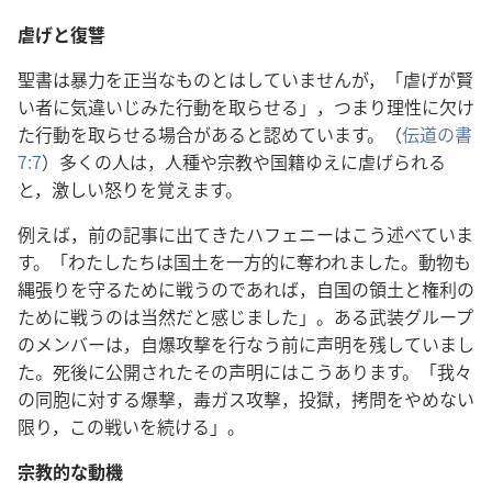
虐げと復讐
聖書は暴力を正当なものとはしていませんが，「虐げが賢
い者に気違いじみた行動を取らせる」，つまり理性に欠け
た行動を取らせる場合があると認めています。（
伝道の書
7:7
）多くの人は，人種や宗教や国籍ゆえに虐げられる
と，激しい怒りを覚えます。
例えば，前の記事に出てきたハフェニーはこう述べていま
す。「わたしたちは国土を一方的に奪われました。動物も
縄張りを守るために戦うのであれば，自国の領土と権利の
ために戦うのは当然だと感じました」。ある武装グループ
のメンバーは，自爆攻撃を行なう前に声明を残していまし
た。死後に公開されたその声明にはこうあります。「我々
の同胞に対する爆撃，毒ガス攻撃，投獄，拷問をやめない
限り，この戦いを続ける」。
宗教的な動機