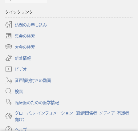
「目
クイックリンク
ざ
め
訪問のお申し込み
よ！」
集会の検索
2011
（新
年
し
大会の検索
（新
い
6
し
新着情報
タ
月
い
ブ
ビデオ
タ
で
ブ
開
音声解説付きの動画
で
く）
開
検索
く）
臨床医のための医学情報
グローバル･インフォメーション（政府関係者･メディア･有識者
向け）
ヘルプ