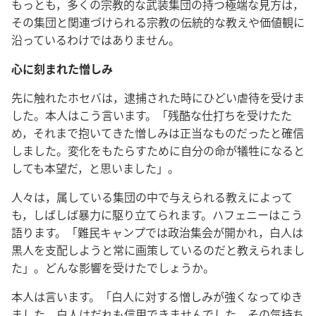
もっとも，多くの宗教的な武装集団の持つ極端な見方は，
その集団と関連づけられる宗教の伝統的な教えや価値観に
沿っているわけではありません。
心に刻まれた憎しみ
先に触れたホセバは，逮捕された時にひどい虐待を受けま
した。本人はこう言います。「残酷な仕打ちを受けたた
め，それまで抱いてきた憎しみは正当なものだったと確信
しました。変化をもたらすために自分の命が犠牲になると
しても本望だ，と思いました」。
人々は，属している集団の中で与えられる教えによって
も，しばしば暴力に駆り立てられます。ハフェニーはこう
語ります。「難民キャンプでは政治集会が開かれ，白人は
黒人を支配しようと常に画策しているのだと教えられまし
た」。どんな影響を受けたでしょうか。
本人は言います。「白人に対する憎しみが強くなってゆき
ました。白人はだれも信用できませんでした。その気持ち