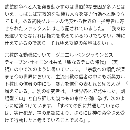
武装闘争へと人を突き動かすのは世俗的な要因が多いとは
いえ，しばしば宗教的な動機も人々を暴力行為へと駆り立
てます。ある武装グループの代表から世界の一指導者に寄
せられたファックスにはこう記されていました。「我々は
気違いでもなければ権力を求めているわけでもない。神に
仕えているのであり，それゆえ妥協の余地はない」。
宗教的な動機について，ダニエル･ベンジャミンとス
ティーブン･サイモンは共著「聖なるテロの時代」（英
語）の中で次のように書いています。「宗教への傾倒が深
まる今の世界において，主流宗教の信者の中にも新興カル
ト教団の信者の中にも，暴力を信仰の表われ
と見る人が
増えている」。別の研究者は，「世界各地で発生した，劇
場型テロ」と自ら評した幾つもの事件を例に挙げ，次のよ
うに結論づけています。「すべての例に共通しているの
は，実行犯が，神の是認により，さらには神の命令さえ受
けて行動したと考えていることである」。