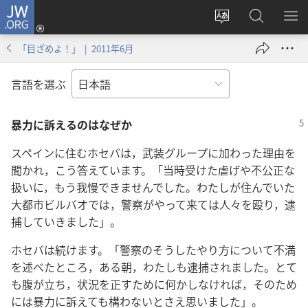
JW.ORG
ロ
サ
JW.ORG
メ
グ
イ
の
ニ
イ
「目ざめよ！」 | 2011年6月
ト
検
を
ン
の
索
表
（新
言語を選ぶ
言
示
し
語
い
暴力に訴えるのはなぜか
を
タ
変
ブ
スペインに住むホセバは，武装グループに加わった理由を
え
で
聞かれ，こう答えています。「当時受けた虐げや不公正な
る
開
扱いに，もう我慢できませんでした。わたしが住んでいた
く）
大都市ビルバオでは，警察がやって来ては人々を殴り，逮
捕していきました」。
ホセバは続けます。「警察のそうしたやり方について不満
を述べたところ，ある朝，わたしも逮捕されました。とて
も腹が立ち，状況を正すために何かしなければ，そのため
には暴力に訴えても構わないとさえ思いました」。