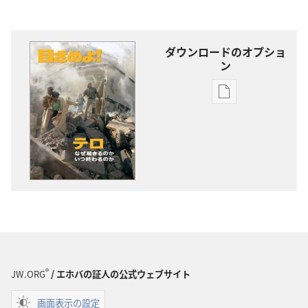
ダウンロードのオプショ
ン
出
版
物
の
ダ
ウ
ン
ロー
ド
オ
プ
®
JW.ORG
/ エホバの証人の公式ウェブサイト
ショ
画面表示の設定
ン