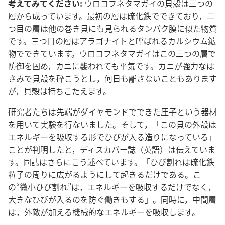
考えてみてください:
ウロコフネタマガイの貝殻は三つの
層から成っています。最初の層は硫化鉄でできており，二
つ目の層は他の巻き貝にも見られるタンパク膜に似た物質
です。三つ目の層はアラゴナイトと呼ばれるカルシウム鉱
物でできています。ウロコフネタマガイはこの三つの層で
防御を固め，カニに襲われても平気です。カニが強力なは
さみで貝殻を砕こうとし，何日も離さないこともあります
が，貝殻は持ちこたえます。
研究者たちは先端がダイヤモンドでできた圧子という器材
を用いて実験を行ないました。そして，「この貝の外殻は
エネルギーを吸収する形でひびが入る造りになっている」
ことが判明したと，ディスカバー誌（英語）は伝えていま
す。同誌はさらにこう述べています。「ひび割れは硫化鉄
粒子の周りに広がるようにして起きるだけである。こ
の“微小ひび割れ”は，エネルギーを吸収するだけでなく，
大きなひびが入るのを防ぐ働きもする」。同時に，中間層
は，外敵が加える機械的なエネルギーを吸収します。