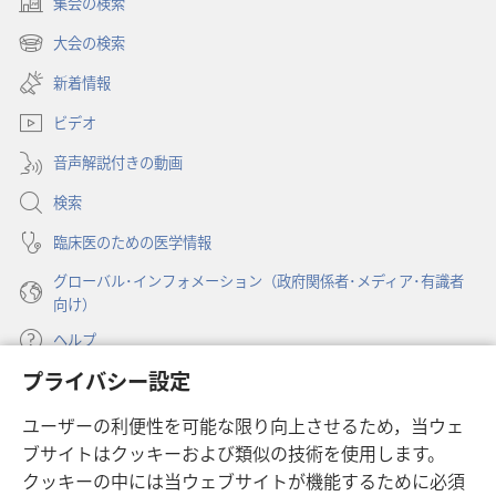
集会の検索
2011
（新
年
し
大会の検索
（新
い
6
し
新着情報
タ
月
い
ブ
ビデオ
タ
で
ブ
開
音声解説付きの動画
で
く）
開
検索
く）
臨床医のための医学情報
グローバル･インフォメーション（政府関係者･メディア･有識者
向け）
ヘルプ
プライバシー設定
寄付
（新
ユーザーの利便性を可能な限り向上させるため，当ウェ
し
ブサイトはクッキーおよび類似の技術を使用します。
い
ものみの塔 オンライン・ライブラリー
（新
タ
クッキーの中には当ウェブサイトが機能するために必須
し