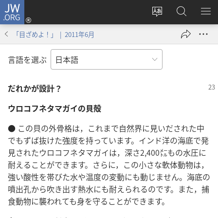
JW.ORG
ロ
サ
JW.ORG
メ
グ
イ
の
ニ
イ
「目ざめよ！」 | 2011年6月
ト
検
を
ン
の
索
表
（新
言語を選ぶ
言
示
し
語
い
だれかが設計？
を
タ
変
ブ
ウロコフネタマガイの貝殻
え
で
る
開
● この貝の外骨格は，これまで自然界に見いだされた中
く）
でもずば抜けた強度を持っています。インド洋の海底で発
見されたウロコフネタマガイは，深さ2,400㍍もの水圧に
耐えることができます。さらに，この小さな軟体動物は，
強い酸性を帯びた水や温度の変動にも動じません。海底の
噴出孔から吹き出す熱水にも耐えられるのです。また，捕
食動物に襲われても身を守ることができます。