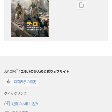
出
版
物
の
ダ
ウ
ン
ロー
ド
オ
プ
®
JW.ORG
/ エホバの証人の公式ウェブサイト
ショ
画面表示の設定
ン
「目
クイックリンク
ざ
め
訪問のお申し込み
よ！」