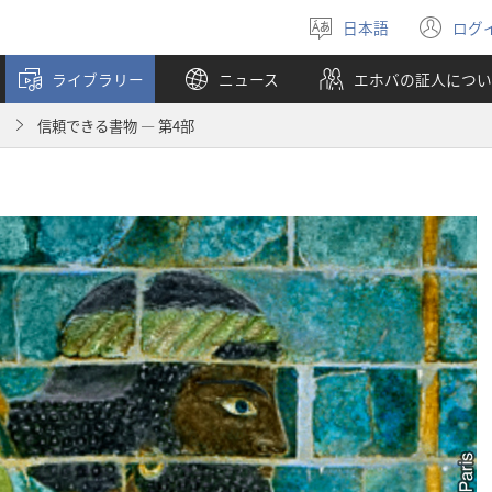
日本語
ログ
言
（
語
し
ライブラリー
ニュース
エホバの証人につい
を
い
選
タ
月
信頼できる書物 ― 第4部
ぶ
ブ
で
開
く