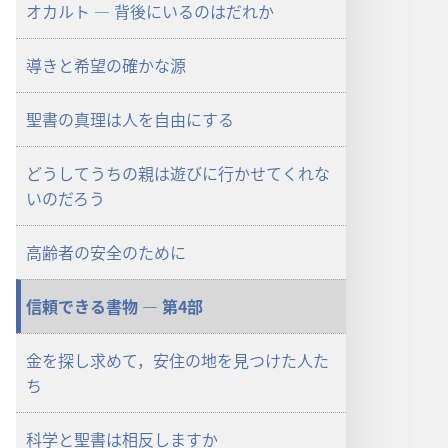
ド
オカルト ― 背後にいるのはだれか
オ
プ
導きと希望の確かな源
ショ
ン
聖書の真理は人を自由にする
「目
ざ
どうしてうちの親は遊びに行かせてくれな
め
いのだろう
よ！」
2011
年
高齢者の安全のために
2
月
信頼できる書物 ― 第4部
金を探し求めて，安住の地を見つけた人た
ち
科学と聖書は相反しますか