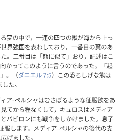
よる夢の中で，一連の四つの獣が海から上っ
が世界強国を表わしており，一番目の翼のあ
した。二番目は「熊に似て」おり，記述はこ
に向かってこのように言うのであった。『起
』」。（
ダニエル 7:5
）この恐ろしげな熊は
ました。
ィア-ペルシャはむさぼるような征服欲をあ
を見てから程なくして，キュロスはメディア
アとバビロンにも戦争をしかけました。息子
征服します。メディア-ペルシャの後代の支
に広げました。