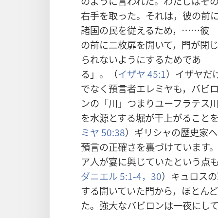
のように言われた。わたしはそ
右手を取った。それは，彼の前
諸国の民を従えるため，
……彼
の前に二枚扉を開いて，門が閉
られないようにするためであ
る」。（
イザヤ 45:1
）イザヤだ
でなく預言者エレミヤも，バビ
ンの「川」つまりユーフラテス
を水源とする堀が干上がること
ミヤ 50:38
）ギリシャの歴史家ヘ
預言の正確さを裏づけています
ア人が宴に興じていたという点
ダニエル 5:1-4，
30
）キュロスの
する開いていた門から，ほとん
た。強大なバビロンは一夜にし