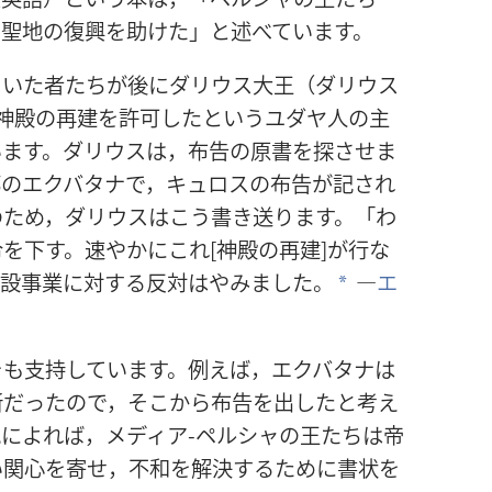
の聖地の復興を助けた」と述べています。
ていた者たちが後にダリウス大王（ダリウス
神殿の再建を許可したというユダヤ人の主
います。ダリウスは，布告の原書を探させま
都のエクバタナで，キュロスの布告が記され
のため，ダリウスはこう書き送ります。「わ
を下す。速やかにこれ[神殿の再建]が行な
建設事業に対する反対はやみました。
―
エ
*
をも支持しています。例えば，エクバタナは
所だったので，そこから布告を出したと考え
によれば，メディア-ペルシャの王たちは帝
い関心を寄せ，不和を解決するために書状を