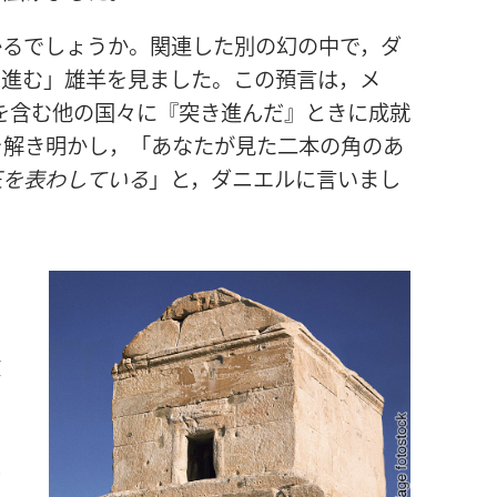
かるでしょうか。関連した別の幻の中で，ダ
き進む」雄羊を見ました。この預言は，メ
を含む他の国々に『突き進んだ』ときに成就
を解き明かし，「あなたが見た二本の角のあ
王を表わしている
」と，ダニエルに言いまし
ャ
攻
。
こ