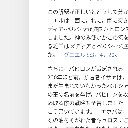
この解釈が正しいとどうして分
ニエルは「西に，北に，南に突
ディア-ペルシャが強国バビロン
しました。神のみ使いがこの幻
る雄羊は
メディアとペルシャの
た。―
ダニエル 8:3，4，
20
。
さらに，バビロンが滅ぼされる
200年ほど前，預言者イザヤは，
まだ生まれていなかったペルシ
の王の名前を挙げ，バビロンを
め取る際の戦略も予告しました
こう書いています。「エホバは，
その油そそがれた者キュロスに