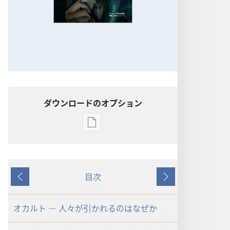
ダウンロードのオプション
出
版
物
の
目次
ダ
戻
次
ウ
る
へ
ン
オカルト ― 人々が引かれるのはなぜか
ロー