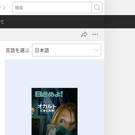
イン
新
検
索
て
言語を選ぶ
）