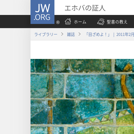
JW.ORG
エホバの証人
ホーム
聖書の教え
ライブラリー
雑誌
「目ざめよ！」 | 2011年2