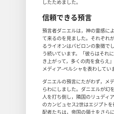
したためました。
信頼できる預言
預言者ダニエルは，神の霊感に
て来るのを見ました。それぞれ
るライオンはバビロンの象徴で
う続いています。「彼らはそれ
き上がって，多くの肉を食らえ
メディア-ペルシャを表わしてい
ダニエルの預言にたがわず，メデ
らわにしました。ダニエルが幻
人を打ち倒し，隣国のリュディ
のカンビュセス2世はエジプトを
配者たちは，帝国の領土をさら