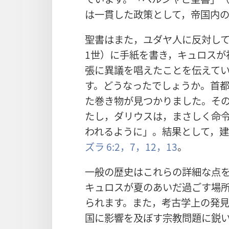
は一貫した政策として，帝国内
聖書はまた，ユダヤ人に反対し
1世）に手紙を書き，キュロスが
張に異議を唱えたことを伝えて
す。どうなったでしょうか。首
た巻き物が見つかりました。そ
たし，ダリウスは，まさしく命令
われるように」。結果として，
ズラ 6:2，
7，
12，13
。
一般の歴史はこれらの詳細な点
キュロスが夏のあいだ過ごす場
られます。また，考古学上の発見
国に影響を及ぼす宗教問題に鋭