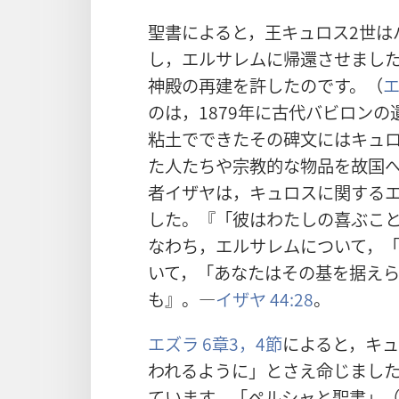
聖書によると，王キュロス2世は
し，エルサレムに帰還させました
神殿の再建を許したのです。（
エ
のは，1879年に古代バビロン
粘土でできたその碑文にはキュ
た人たちや宗教的な物品を故国
者イザヤは，キュロスに関する
した。『「彼はわたしの喜ぶこ
なわち，エルサレムについて，
いて，「あなたはその基を据え
も』。―
イザヤ 44:28
。
エズラ 6章3，4節
によると，キ
われるように」とさえ命じまし
ています。
「ペルシャと聖書」