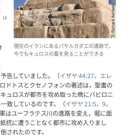
の
に
じ
現在のイランにあるパサルガダエの遺跡で，
け
今でもキュロスの墓を見ることができる
ロ
川
を予告していました。（
イザヤ 44:27。
エレ
ロドトスとクセノフォンの著述は，聖書の
。キュロスが都市を攻め取った晩にバビロニ
も一致しているのです。（
イザヤ 21:5，
9。
軍はユーフラテス川の進路を変え，堀に面
ど抵抗に遭うことなく都市に攻め入りまし
て倒されたのです。