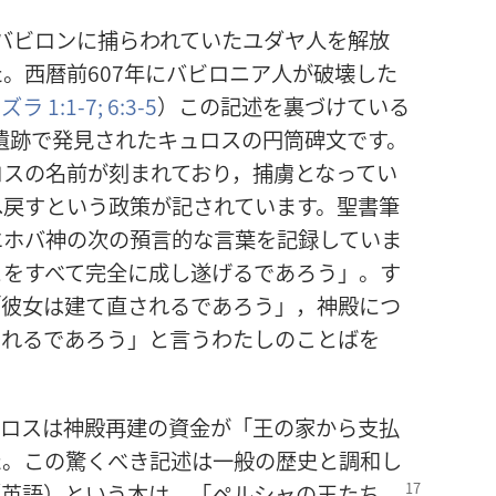
バビロンに捕らわれていたユダヤ人を解放
。西暦前607年にバビロニア人が破壊した
ズラ 1:1-7;
6:3-5
）この記述を裏づけている
の遺跡で発見されたキュロスの円筒碑文です。
ロスの名前が刻まれており，捕虜となってい
へ戻すという政策が記されています。聖書筆
エホバ神の次の預言的な言葉を記録していま
とをすべて完全に成し遂げるであろう」。す
「彼女は建て直されるであろう」，神殿につ
られるであろう」と言うわたしのことばを
ュロスは神殿再建の資金が「王の家から支払
た。この驚くべき記述は一般の歴史と調和し
（英語）という本は，「ペルシャの王たち