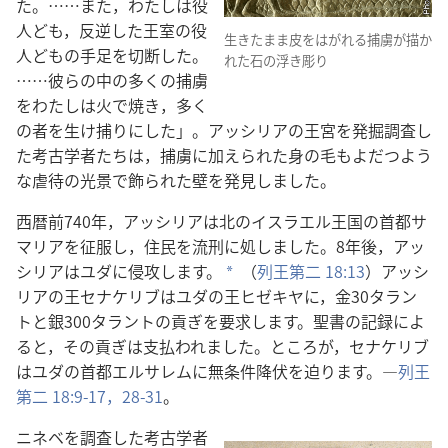
た。……また，わたしは役
人ども，反逆した王室の役
生きたまま皮をはがれる捕虜が描か
人どもの手足を切断した。
れた石の浮き彫り
……彼らの中の多くの捕虜
をわたしは火で焼き，多く
の者を生け捕りにした」。アッシリアの王宮を発掘調査し
た考古学者たちは，捕虜に加えられた身の毛もよだつよう
な虐待の光景で飾られた壁を発見しました。
西暦前740年，アッシリアは北のイスラエル王国の首都サ
マリアを征服し，住民を流刑に処しました。8年後，アッ
シリアはユダに侵攻します。
（
列王第二 18:13
）アッシ
*
リアの王セナケリブはユダの王ヒゼキヤに，金30タラン
トと銀300タラントの貢ぎを要求します。聖書の記録によ
ると，その貢ぎは支払われました。ところが，セナケリブ
はユダの首都エルサレムに無条件降伏を迫ります。―
列王
第二 18:9-17，
28-31
。
ニネベを調査した考古学者