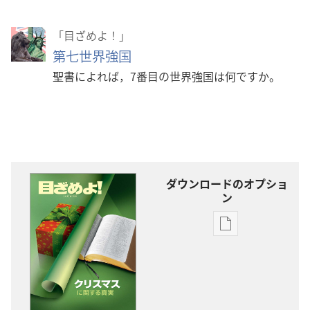
「目ざめよ！」
第七世界強国
聖書によれば，7番目の世界強国は何ですか。
ダウンロードのオプショ
ン
出
版
物
の
ダ