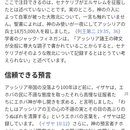
ここで注目できるのは，セナケリブがエルサレムを征服し
たとは述べていないことです。実のところ，神の介入に
よって自軍が被った大敗北について，一言も触れていませ
ん。聖書によれば，神のみ使いが一夜にしてアッシリアの
兵士18万5,000人を殺しました。（
列王第二 19:35，36
）
学者のジャック･フィネガンは，「アッシリア諸王の碑文
が全般に尊大な調子で書かれていることからすると，セナ
ケリブがそのような敗北について記録するとはとうてい考
えられない」と述べています。
信頼できる預言
アッシリア帝国の没落より100年ほど前に，イザヤは，エ
ホバの民に不遜な態度を取ったそれら高慢
な征服者た
ちにエホバ神が申し開きを求める，と言明しました。「わ
たしはアッシリアの王の心の不遜の実とその目の高ぶりの
うぬぼれを清算する」というエホバの言葉を，イザヤは記
録しています。（
イザヤ 10:12
）さらに，神の預言者ナホ