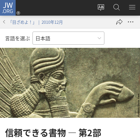
JW.ORG
ロ
サ
JW.ORG
メ
グ
イ
の
ニ
イ
「目ざめよ！」 | 2010年12月
ト
検
を
ン
の
索
表
（新
言語を選ぶ
言
示
し
語
い
を
タ
変
ブ
え
で
る
開
く）
信頼できる書物 ― 第2部