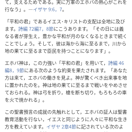
て，支えるためである。実に万軍のエホバの熱心がこれを
行なう」。―
イザヤ 9:6，7
。
「平和の君」であるイエス･キリストの支配は全地に及び
ます。
詩編 72編7，8節
にこうあります。「その日には義
なる者が芽生え，豊かな平和が月のなくなるときまで続く
ことでしょう。そして，彼は海から海に至るまで，川から
地の果てに至るまで臣民を持つことになります」。
エホバ神は，この力強い「平和の君」を用いて，
詩編 46
編8，9節
にある次のような約束を果たされます。「あなた
方は来て，エホバの働きを見よ。神が驚くべき出来事を地
に置かれたのを。神は地の果てに至るまで戦いをやめさせ
ておられる。神は弓を折り，槍を断ち切り，もろもろの車
を火で焼かれる」。
この聖書預言の成就の先触れとして，エホバの証人は聖書
教育活動を行ない，イエスと同じように人々に平和な生き
方を教えています。
イザヤ 2章4節
に記されている次のよ