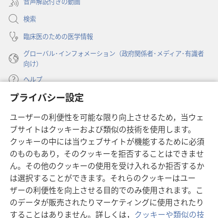
音声解説付きの動画
で
く）
開
検索
く）
臨床医のための医学情報
グローバル･インフォメーション（政府関係者･メディア･有識者
向け）
ヘルプ
プライバシー設定
寄付
（新
ユーザーの利便性を可能な限り向上させるため，当ウェ
し
ブサイトはクッキーおよび類似の技術を使用します。
い
ものみの塔 オンライン・ライブラリー
（新
タ
クッキーの中には当ウェブサイトが機能するために必須
し
ブ
®
のものもあり，そのクッキーを拒否することはできませ
JW Hub
い
（新
で
ん。その他のクッキーの使用を受け入れるか拒否するか
タ
し
開
®
JW Library
は選択することができます。それらのクッキーはユー
ブ
い
く）
で
タ
ザーの利便性を向上させる目的でのみ使用されます。こ
®
Watchtower Library
開
ブ
のデータが販売されたりマーケティングに使用されたり
く）
で
することはありません。詳しくは，
クッキーや類似の技