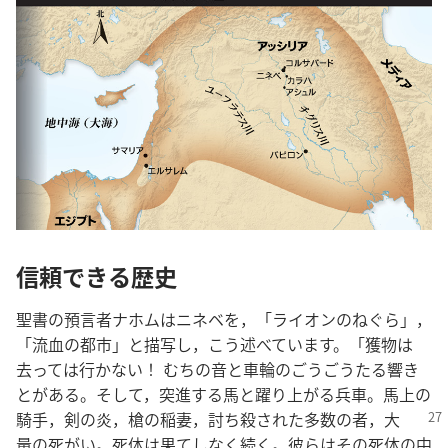
信頼できる歴史
聖書の預言者ナホムはニネベを，「ライオンのねぐら」，
「流血の都市」と描写し，こう述べています。「獲物は
去っては行かない！ むちの音と車輪のごうごうたる響き
とがある。そして，突進する馬と躍り上がる兵車。馬上の
騎手，剣の炎，槍の稲妻，討ち殺さ
れた多数の者，大
量の死がい。死体は果てしなく続く。彼らはその死体の中