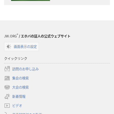
ウ
ン
ロー
ド
オ
プ
®
JW.ORG
/ エホバの証人の公式ウェブサイト
ショ
画面表示の設定
ン
「目
クイックリンク
ざ
め
訪問のお申し込み
よ！」
集会の検索
2010
（新
年
し
大会の検索
（新
い
12
し
新着情報
タ
月
い
ブ
ビデオ
タ
で
ブ
開