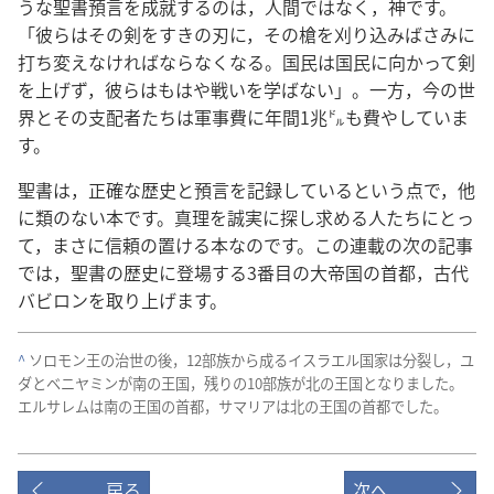
うな聖書預言を成就するのは，人間ではなく，神です。
「彼らはその剣をすきの刃に，その槍を刈り込みばさみに
打ち変えなければならなくなる。国民は国民に向かって剣
を上げず，彼らはもはや戦いを学ばない」。一方，今の世
界とその支配者たちは軍事費に年間1兆㌦も費やしていま
す。
聖書は，正確な歴史と預言を記録しているという点で，他
に類のない本です。真理を誠実に探し求める人たちにとっ
て，まさに信頼の置ける本なのです。この連載の次の記事
では，聖書の歴史に登場する3番目の大帝国の首都，古代
バビロンを取り上げます。
^
ソロモン王の治世の後，12部族から成るイスラエル国家は分裂し，ユ
ダとベニヤミンが南の王国，残りの10部族が北の王国となりました。
エルサレムは南の王国の首都，サマリアは北の王国の首都でした。
戻る
次へ