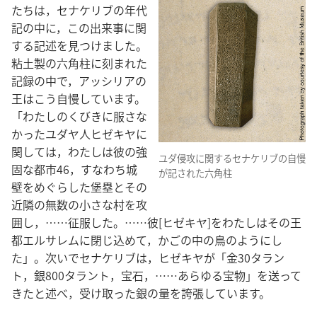
たちは，セナケリブの年代
記の中に，この出来事に関
する記述を見つけました。
粘土製の六角柱に刻まれた
記録の中で，アッシリアの
王はこう自慢しています。
「わたしのくびきに服さな
かったユダヤ人ヒゼキヤに
関しては，わたしは彼の強
ユダ侵攻に関するセナケリブの自慢
固な都市46，すなわち城
が記された六角柱
壁をめぐらした堡塁とその
近隣の無数の小さな村を攻
囲し，……征服した。……彼[ヒゼキヤ]をわたしはその王
都エルサレムに閉じ込めて，かごの中の鳥のようにし
た」。次いでセナケリブは，ヒゼキヤが「金30タラン
ト，銀800タラント，宝石，……あらゆる宝物」を送って
きたと述べ，受け取った銀の量を誇張しています。