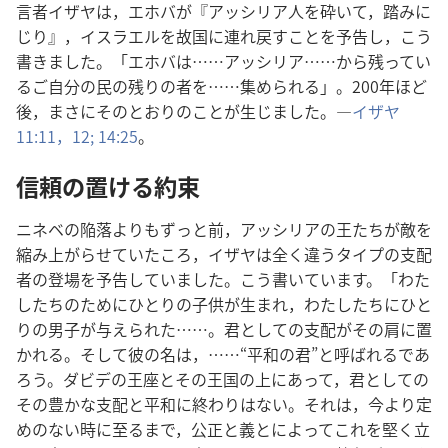
言者イザヤは，エホバが『アッシリア人を砕いて，踏みに
じり』，イスラエルを故国に連れ戻すことを予告し，こう
書きました。「エホバは……アッシリア……から残ってい
るご自分の民の残りの者を……集められる」。200年ほど
後，まさにそのとおりのことが生じました。―
イザヤ
11:11，12;
14:25
。
信頼の置ける約束
ニネベの陥落よりもずっと前，アッシリアの王たちが敵を
縮み上がらせていたころ，イザヤは全く違うタイプの支配
者の登場を予告していました。こう書いています。「わた
したちのためにひとりの子供が生まれ，わたしたちにひと
りの男子が与えられた……。君としての支配がその肩に置
かれる。そして彼の名は，……“平和の君”と呼ばれるであ
ろう。ダビデの王座とその王国の上にあって，君としての
その豊かな支配と平和に終わりはない。それは，今より定
めのない時に至るまで，公正と義とによってこれを堅く立