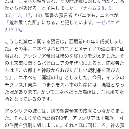
ムは，ニネベが略奪され，その門が敵に対して開かれ，番
兵たちが逃げる，と予告しました。（
ナホム 2:8，9;
3:7，
13，
17，
19
）聖書の預言者ゼパニヤも，ニネベが
「荒れ果てた所」になる，と記しています。―
ゼパニヤ
2:13-15
。
こうした滅亡に関する預言は，西暦前632年に成就しまし
た。その年，ニネベはバビロニアとメディアの連合軍に征
服され，アッシリア帝国は惨めな終わりを迎えました。そ
の出来事に関するバビロニアの年代記によると，征服者た
ちは『この都市と神殿からおびただしい戦利品を運び去
り』，ニネベを「廃墟の山」としました。今日，イラクの
チグリス川東岸，つまりモスル市の対岸には，廃墟となっ
た塚があります。かつてニネベだった場所は，荒れ果てた
所となっているのです。
アッシリアの滅亡は，別の聖書預言の成就につながりまし
た。それより前の西暦前740年，アッシリアは十部族王国
の住民を流刑に処しました。それとほぼ同じころ，神の預