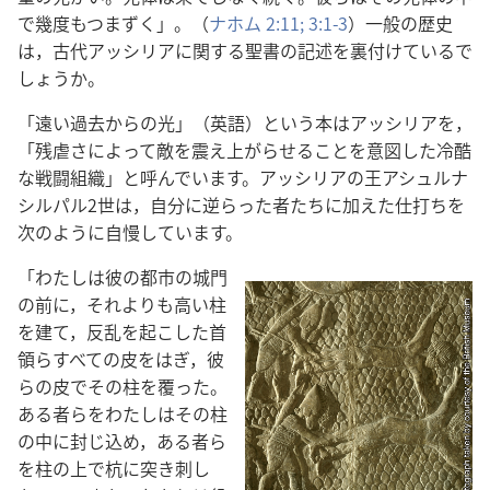
で幾度もつまずく」。（
ナホム 2:11;
3:1-3
）一般の歴史
は，古代アッシリアに関する聖書の記述を裏付けているで
しょうか。
「遠い過去からの光」（英語）という本はアッシリアを，
「残虐さによって敵を震え上がらせることを意図した冷酷
な戦闘組織」と呼んでいます。アッシリアの王アシュルナ
シルパル2世は，自分に逆らった者たちに加えた仕打ちを
次のように自慢しています。
「わたしは彼の都市の城門
の前に，それよりも高い柱
を建て，反乱を起こした首
領らすべての皮をはぎ，彼
らの皮でその柱を覆った。
ある者らをわたしはその柱
の中に封じ込め，ある者ら
を柱の上で杭に突き刺し