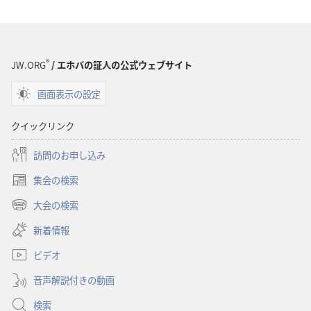
ロー
ド
オ
プ
®
JW.ORG
/ エホバの証人の公式ウェブサイト
ショ
画面表示の設定
ン
「目
クイックリンク
ざ
め
訪問のお申し込み
よ！」
集会の検索
2010
（新
年
し
大会の検索
（新
い
11
し
新着情報
タ
月
い
ブ
ビデオ
タ
で
ブ
開
音声解説付きの動画
で
く）
開
検索