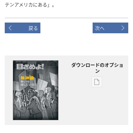
テンアメリカにある」。
戻る
次へ
ダウンロードのオプショ
ン
出
版
物
の
ダ
ウ
ン