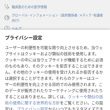
く）
臨床医のための医学情報
グローバル･インフォメーション（政府関係者･メディア･有識者
向け）
ヘルプ
プライバシー設定
寄付
（新
ユーザーの利便性を可能な限り向上させるため，当ウェ
し
ブサイトはクッキーおよび類似の技術を使用します。
い
ものみの塔 オンライン・ライブラリー
（新
タ
クッキーの中には当ウェブサイトが機能するために必須
し
ブ
®
のものもあり，そのクッキーを拒否することはできませ
JW Hub
い
（新
で
ん。その他のクッキーの使用を受け入れるか拒否するか
タ
し
開
®
JW Library
ブ
は選択することができます。それらのクッキーはユー
い
く）
で
タ
ザーの利便性を向上させる目的でのみ使用されます。こ
®
Watchtower Library
開
ブ
のデータが販売されたりマーケティングに使用されたり
く）
で
することはありません。詳しくは，
クッキーや類似の技
開
術の使用に関する世界的な方針
をご覧ください。この設
く）
定は，
プライバシー設定
からいつでもカスタマイズでき