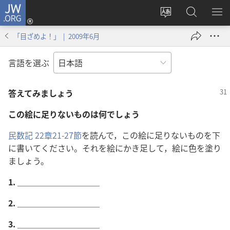
JW.ORG
ロ
サ
JW.ORG
メ
グ
イ
の
ニ
イ
「目ざめよ！」 | 2009年6月
ト
検
を
ン
の
索
表
（新
言語を選ぶ
言
示
し
語
い
答えてみましょう
を
タ
変
ブ
この絵に足りないものは何でしょう
え
で
る
開
民数記 22章21-27節
を読んで，この絵に足りないものを下
く）
に書いてください。それを絵にかき足して，絵に色を塗り
ましょう。
1.
＿＿＿＿＿＿＿＿＿＿
2.
＿＿＿＿＿＿＿＿＿＿
3.
＿＿＿＿＿＿＿＿＿＿