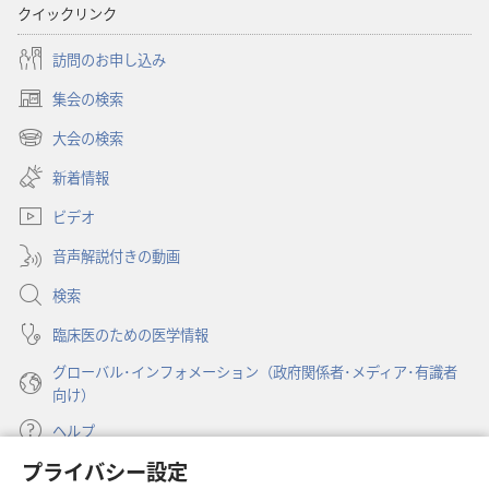
クイックリンク
プ
ショ
訪問のお申し込み
ン
集会の検索
「目
（新
ざ
し
大会の検索
（新
い
め
し
新着情報
タ
よ！」
い
ブ
2009
ビデオ
タ
で
ブ
年
開
音声解説付きの動画
で
6
く）
開
検索
月
く）
臨床医のための医学情報
グローバル･インフォメーション（政府関係者･メディア･有識者
向け）
ヘルプ
プライバシー設定
寄付