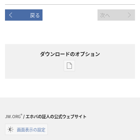
戻る
次へ
ダウンロードのオプション
出
版
物
の
ダ
ウ
ン
®
JW.ORG
/ エホバの証人の公式ウェブサイト
ロー
画面表示の設定
ド
オ