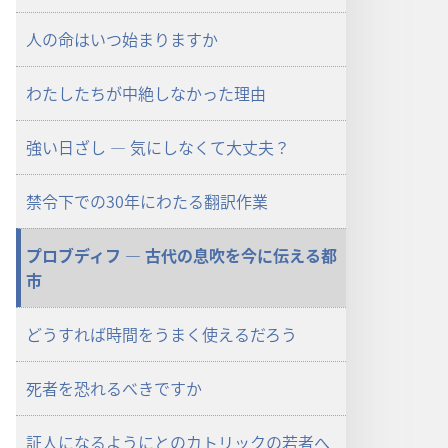
ロー
ド
人の命はいつ始まりますか
オ
プ
わたしたちが中絶しなかった理由
ショ
ン
強い日ざし ― 気にしなくて大丈夫？
「目
ざ
禁令下での30年にわたる翻訳作業
め
よ！」
2009
プロブディフ ― 古代の息吹を今に伝える都
年
市
6
月
どうすれば時間をうまく使えるだろう
死者を恐れるべきですか
証人になるようにとのカトリックの若者へ