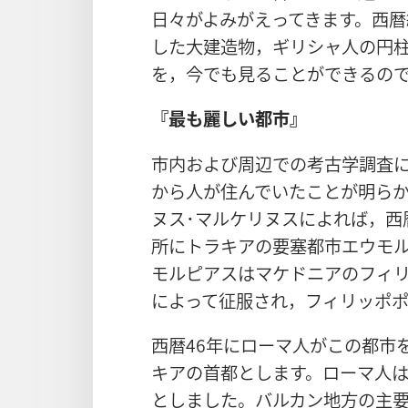
日々がよみがえってきます。西
した大建造物，ギリシャ人の円
を，今でも見ることができるの
『最も麗しい都市』
市内および周辺での考古学調査に
から人が住んでいたことが明ら
ヌス･マルケリヌスによれば，西
所にトラキアの要塞都市エウモル
モルピアスはマケドニアのフィリ
によって征服され，フィリッポ
西暦46年にローマ人がこの都市
キアの首都とします。ローマ人
としました。バルカン地方の主