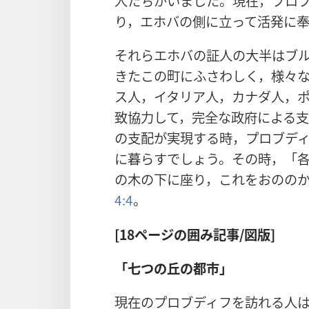
人たちがいました。現在，プロ
り，エホバの側に立って活発に奉
それらエホバの証人の大半はブ
きたこの町にふさわしく，様々
ス人，イタリア人，カナダ人，
致協力して，完全な政府による
の支配が実現する時，プロブデ
に暮らすでしょう。その時，「
の木の下に座り，これをおのの
4:4
。
[18ページの囲み記事/図版]
「七つの丘の都市」
現在のプロブディフを訪れる人