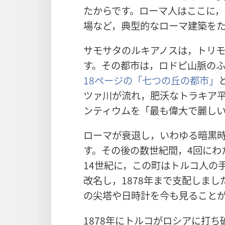
たからです。ローマ人はここに
場など，典型的なローマ建築を
サモサタのルキアノスは，トリ
す。その都市は，ロドピ山脈の
18ページの「七つの丘の都市」
ツァ川が流れ，肥沃なトラキア
ンティウムを「最も偉大で麗し
ローマが衰退し，いわゆる暗黒
す。その後の数世紀間，4回にわ
14世紀に，この町はトルコ人の
改名し，1878年まで支配しま
の尖塔や日時計を今も見ること
1878年にトルコがロシアに打