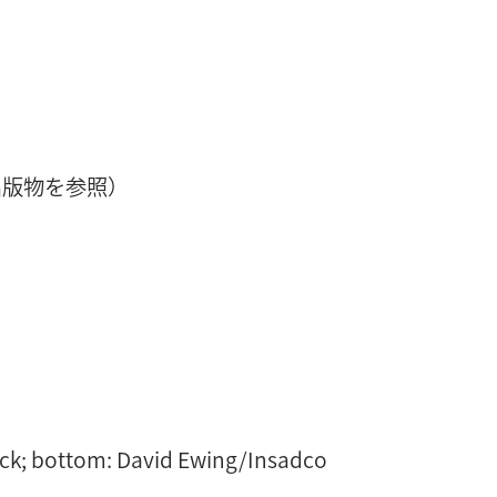
出版物を参照）
ock; bottom: David Ewing/Insadco