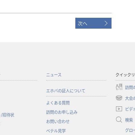
次へ
ー
ニュース
クイックリ
訪問
エホバの証人について
大会
（新
よくある質問
し
ビデ
訪問のお申し込み
い
/招待状
検索
タ
お問い合わせ
事
ブ
グロ
ベテル見学
で