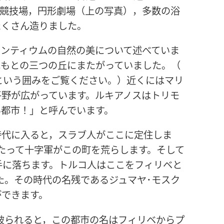
，競技場，円形劇場（上の写真），多数の浴
たくさん造りました。
モンティウムの自然の美について述べていま
ふもとの三つの丘にまたがっていました。（
という囲みをご覧ください。）近くにはマリ
平野が広がっています。ルキアノスはトリモ
い都市！」と呼んでいます。
時代に入ると，スラブ人がここに定住しま
たって十字軍がこの町を荒らします。そして
手に落ちます。トルコ人はここをフィリベと
した。その時代の名残であるジュマヤ･モスク
ができます。
ち破られると，この都市の名はフィリベからプ