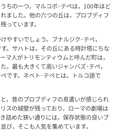
うちの一つ，マルコボ･テペは，100年ほど
されました。他の六つの丘は，プロブディフ
も残っています。
けやすいでしょう。ブナルジク･テペ，
です。サハトは，その丘にある時計塔にちな
ローマ人がトリモンティウムと呼んだ町は，
た。最も大きくて高いジャンバズ･テペ，
テペです。ネベト･テペとは，トルコ語で
ると，昔のプロブディフの息遣いが感じられ
ポリスの城壁が残っており，ローマの劇場は
敷き詰めた狭い通りには，保存状態の良いブ
ち並び，そこも人気を集めています。