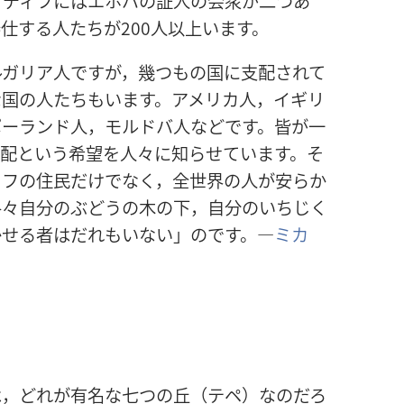
ブディフにはエホバの証人の会衆が二つあ
仕する人たちが200人以上います。
ルガリア人ですが，幾つもの国に支配されて
な国の人たちもいます。アメリカ人，イギリ
ポーランド人，モルドバ人などです。皆が一
支配という希望を人々に知らせています。そ
ィフの住民だけでなく，全世界の人が安らか
各々自分のぶどうの木の下，自分のいちじく
かせる者はだれもいない」のです。―
ミカ
は，どれが有名な七つの丘（テペ）なのだろ