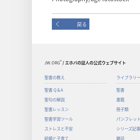
戻る
®
JW.ORG
/ エホバの証人の公式ウェブサイト
聖書の教え
ライブラリ
聖書 Q＆A
聖書
聖句の解説
書籍
聖書レッスン
冊子類
聖書学習ツール
パンフレット
ストレスと不安
シリーズ記
結婚と子育て
雑誌