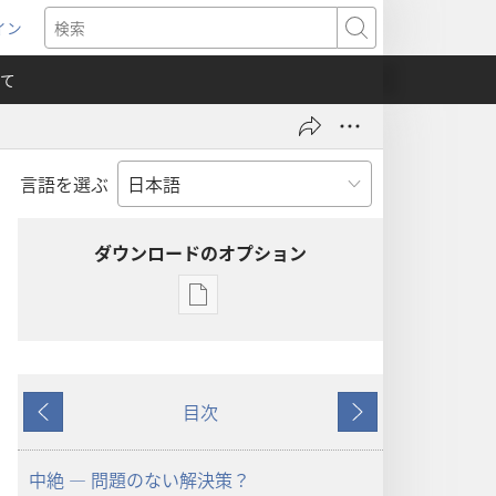
イン
新
検
索
て
言語を選ぶ
）
ダウンロードのオプション
出
版
物
の
目次
ダ
戻
次
ウ
る
へ
ン
中絶 ― 問題のない解決策？