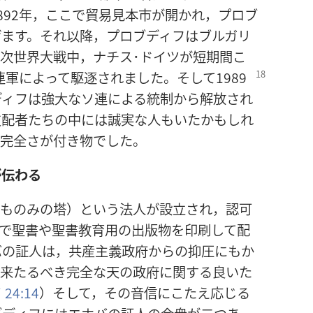
892年，ここで貿易見本市が開かれ，プロブ
げます。それ以降，プロブディフはブルガリ
次世界大戦中，ナチス･ドイツが短期間こ
連軍によって駆逐されました。そして1989
ディフは強大なソ連による統制から解放され
支配者たちの中には誠実な人もいたかもしれ
不完全さが付き物でした。
が伝わる
ラ（ものみの塔）という法人が設立され，認可
アで聖書や聖書教育用の出版物を印刷して配
バの証人は，共産主義政府からの抑圧にもか
，来たるべき完全な天の政府に関する良いた
24:14
）そして，その音信にこたえ応じる