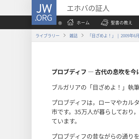
JW.ORG
エホバの証人
ホーム
聖書の教え
ライブラリー
雑誌
「目ざめよ！」 | 2009年6
プロブディフ ― 古代の息吹を今
ブルガリアの「目ざめよ！」執
プロブディフは，ローマやカル
市です。35万人が暮らしており
ています。
プロブディフの昔ながらの通り