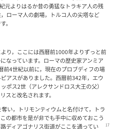
暦紀元よりはるか昔の勇猛なトラキア人の残
柱，ローマ人の劇場，トルコ人の尖塔など
です。
より，ここには西暦前1000年よりずっと前
かになっています。ローマの歴史家アンミア
暦前4世紀以前に，現在のプロブディフの場
ピアスがありました。西暦前342年，エウ
ッポス2世（アレクサンドロス大王の父）
ポリスと改名されます。
を奪い，トリモンティウムと名付けて，トラ
はこの都市を是が非でも手中に収めておこう
要路ディアゴナリス街道
がここを通ってい