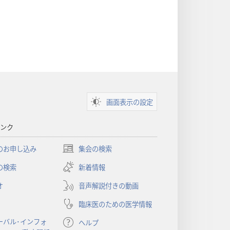
画面表示の設定
ンク
のお申し込み
集会の検索
（新
し
の検索
新着情報
い
オ
音声解説付きの動画
タ
ブ
臨床医のための医学情報
で
開
ーバル･インフォ
ヘルプ
く）