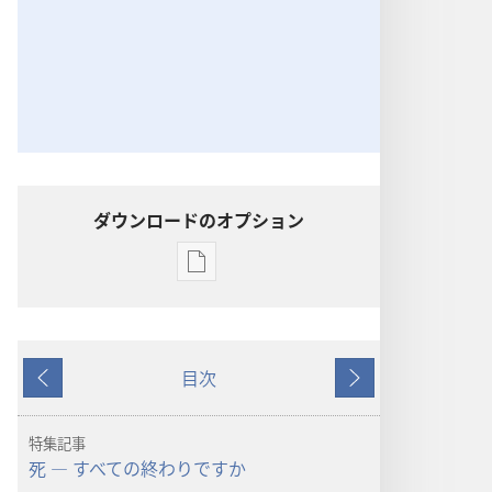
ダウンロードのオプション
出
版
物
の
目次
ダ
戻
次
ウ
る
へ
ン
特集記事
ロー
死 ― すべての終わりですか