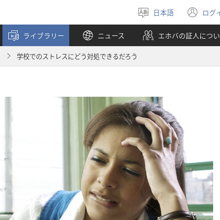
日本語
ログ
言
（
語
し
ライブラリー
ニュース
エホバの証人につい
を
い
選
タ
月
学校でのストレスにどう対処できるだろう
ぶ
ブ
で
開
く