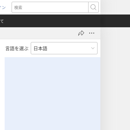
イン
新
検
索
て
言語を選ぶ
）