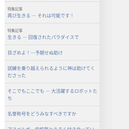
ド
オ
特集記事
プ
再び生きる ― それは可能です！
ショ
ン
特集記事
「目
生きる ― 回復されたパラダイスで
ざ
め
目ざめよ！―予期せぬ助け
よ！」
2008
試練を乗り越えられるように神は助けてく
年
ださった
9
月
そこでもここでも ― 大活躍するロボットた
ち
名誉称号をどうみなすべきですか