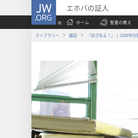
JW.ORG
エホバの証人
ホーム
聖書の教え
ライブラリー
雑誌
「目ざめよ！」 | 2008年9