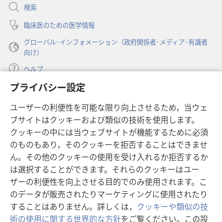
開
検索
月
く）
8
臨床医のための医学情報
日
グローバル･インフォメーション（政府関係者･メディア･有識者
向け）
ヘルプ
プライバシー設定
寄付
（新
ユーザーの利便性を可能な限り向上させるため，当ウェ
し
ブサイトはクッキーおよび類似の技術を使用します。
い
ものみの塔 オンライン・ライブラリー
（新
タ
クッキーの中には当ウェブサイトが機能するために必須
し
ブ
®
のものもあり，そのクッキーを拒否することはできませ
JW Hub
い
（新
で
ん。その他のクッキーの使用を受け入れるか拒否するか
タ
し
開
®
JW Library
ブ
は選択することができます。それらのクッキーはユー
い
く）
で
タ
ザーの利便性を向上させる目的でのみ使用されます。こ
®
Watchtower Library
開
ブ
のデータが販売されたりマーケティングに使用されたり
く）
で
することはありません。詳しくは，
クッキーや類似の技
開
術の使用に関する世界的な方針
をご覧ください。この設
く）