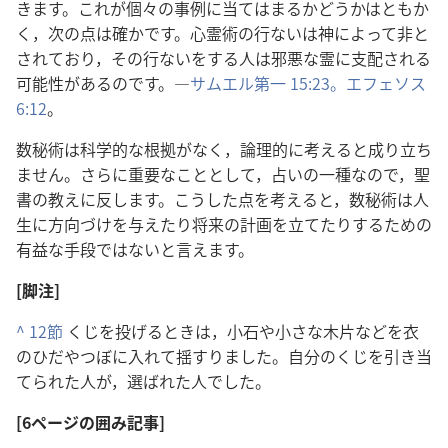
きます。これが個々の事例に当てはまるかどうかはともか
く，次の点は確かです。心霊術の行ないは神によって非と
されており，その行ないをする人は邪悪な霊に支配される
可能性があるのです。―
サムエル第一 15:23。
エフェソス
6:12
。
数秘術は科学的な根拠がなく，論理的に考えると成り立ち
ません。さらに重要なこととして，占いの一種なので，聖
書の教えに反します。こうした点を考えると，数秘術は人
生に方向づけを与えたり将来の計画を立てたりするための
有益な手段ではないと言えます。
[脚注]
^
12節
くじを投げるときは，小石や小さな木片などを衣
のひだやつぼに入れて揺すりました。自分のくじを引き当
てられた人が，選ばれた人でした。
[6ページの囲み記事]