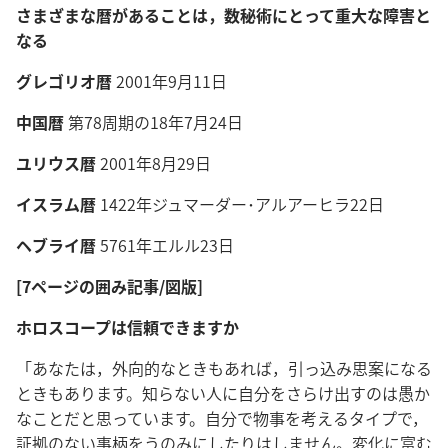
さまざまな暦があることは，数秘術にとって重大な障害と
なる
グレゴリオ暦
2001年9月11日
中国暦
第78周期の18年7月24日
ユリウス暦
2001年8月29日
イスラム暦
1422年ジュマーダー･アルアーヒラ22日
ヘブライ暦
5761年エルル23日
[7ページの囲み記事/図版]
ホロスコープは信頼できますか
「あなたは，外向的なときもあれば，引っ込み思案になる
ときもあります。知らない人に自分をさらけ出すのは愚か
なことだと思っています。自分で物事を考えるタイプで，
証拠のない事柄をうのみにしたりはしません。変化に富む