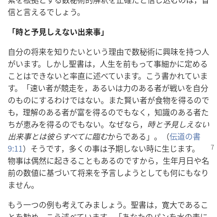
信と言えるでしょう。
「時と予見しえない出来事」
自分の将来を知りたいという理由で数秘術に興味を持つ人
がいます。しかし聖書は，人生を前もって事細かに定める
ことはできないと率直に述べています。こう書かれていま
す。「速い者が競走を，あるいは力のある者が戦いを自分
のものにするわけではない。また賢い者が食物を得るので
も，理解のある者が富を得るのでもなく，知識のある者た
ちが恵みを得るのでもない。なぜなら，
時と予見しえない
出来事とは彼らすべてに臨む
からである」。（
伝道の書
9:11
）そう
です，多くの事は予期しない時に生じます。
物事は偶然に起きることもあるのですから，生年月日や名
前の数値に基づいて将来を予言しようとしても何にもなり
ません。
もう一つの例も考えてみましょう。聖書は，寛大であるこ
とを勧め，こう述べています。「あなたのパンを水の表に