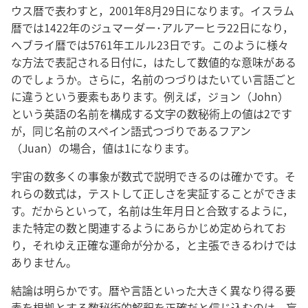
ウス暦で表わすと，2001年8月29日になります。イスラム
暦では1422年のジュマーダー･アルアーヒラ22日になり，
ヘブライ暦では5761年エルル23日です。このように様々
な方法で表記される日付に，はたして数値的な意味がある
のでしょうか。さらに，名前のつづりはたいてい言語ごと
に違うという要素もあります。例えば，ジョン（John）
という英語の名前を構成する文字の数秘術上の値は2です
が，同じ名前のスペイン語式つづりであるフアン
（Juan）の場合，値は1になります。
宇宙の数多くの事象が数式で説明できるのは確かです。そ
れらの数式は，テストして正しさを実証することができま
す。だからといって，名前は生年月日と合致するように，
また特定の数と関連するようにあらかじめ定められてお
り，それゆえ正確な運命が分かる，と主張できるわけでは
ありません。
結論は明らかです。暦や言語といった大きく異なり得る要
素を根拠とする数秘術的解釈を正確だと信じ込むのは，盲