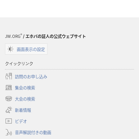
物
の
ダ
ウ
ン
®
JW.ORG
/ エホバの証人の公式ウェブサイト
ロー
画面表示の設定
ド
オ
クイックリンク
プ
ショ
訪問のお申し込み
ン
集会の検索
「目
（新
ざ
し
大会の検索
（新
い
め
し
新着情報
タ
よ！」
い
ブ
2002
ビデオ
タ
で
ブ
年
開
音声解説付きの動画
で
9
く）