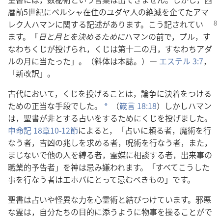
暦前5世紀にペルシャ在住のユダヤ人の絶滅を企てたアマ
レク人ハマンに関する記述があります。こう
記されてい
ます。「
日と月とを決めるために
ハマンの前で，プル，す
なわちくじが投げられ，くじは第十二の月，すなわちアダ
ルの月に当たった」。（斜体は本誌。）―
エステル 3:7
，
「新改訳」。
古代において，くじを投げることは，論争に決着をつける
ための正当な手段でした。
（
箴言 18:18
）しかしハマン
*
は，聖書が非とする占いをするためにくじを投げました。
申命記 18章10-12節
によると，「占いに頼る者，魔術を行
なう者，吉凶の兆しを求める者，呪術を行なう者，また，
まじないで他の人を縛る者，霊媒に相談する者，出来事の
職業的予告者」を神は忌み嫌われます。「すべてこうした
事を行なう者はエホバにとって忌むべきもの」です。
聖書は占いや怪異な力を心霊術と結びつけています。邪悪
な霊は，自分たちの目的に添うように物事を操ることがで