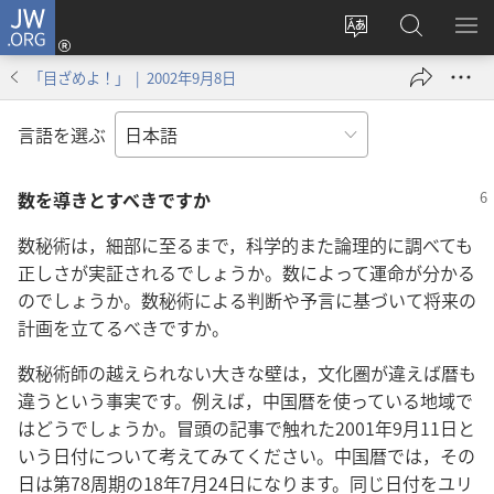
JW.ORG
ロ
サ
JW.ORG
メ
グ
イ
の
ニ
イ
「目ざめよ！」 | 2002年9月8日
ト
検
を
ン
の
索
表
（新
言語を選ぶ
言
示
し
語
い
数を導きとすべきですか
を
タ
変
ブ
数秘術は，細部に至るまで，科学的また論理的に調べても
え
で
正しさが実証されるでしょうか。数によって運命が分かる
る
開
のでしょうか。数秘術による判断や予言に基づいて将来の
く）
計画を立てるべきですか。
数秘術師の越えられない大きな壁は，文化圏が違えば暦も
違うという事実です。例えば，中国暦を使っている地域で
はどうでしょうか。冒頭の記事で触れた2001年9月11日と
いう日付について考えてみてください。中国暦では，その
日は第78周期の18年7月24日になります。同じ日付をユリ