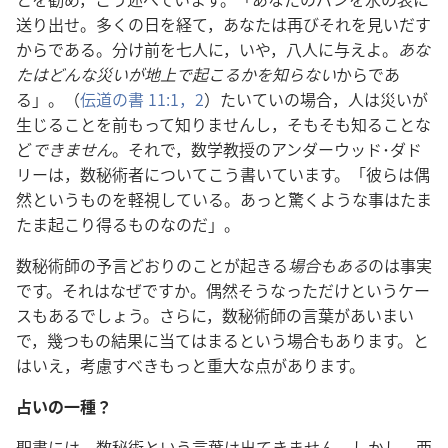
送り出せ。多くの日を経て，あなたは再びそれを見いだす
からである。分け前を七人に，いや，八人に与えよ。
あな
たはどんな災いが地上で起こるかを知らない
からであ
る」。（
伝道の書 11:1，2
）たいていの場合，人は災いが
生じることを前もって知りませんし，そもそも知ることな
ど
できません
。それで，数学教授のアンダーウッド･ダド
リーは，数秘術者についてこう書いています。「彼らは偶
然というものを軽視している。あっと驚くような事はたま
たま起こり得るものなのだ」。
数秘術師の予言どおりのことが起きる
場合もある
のは事実
です。それはなぜですか。偶然そうなっただけというケー
スもあるでしょう。さらに，数秘術師の言葉があいまい
で，幾つもの結果に当てはまるという場合もあります。と
はいえ，考慮すべきもっと重大な点があります。
占いの一種？
聖書には，数秘術という言葉は出てきません。しかし，西